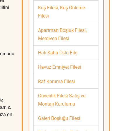
li
Kuş Filesi, Kuş Önleme
ifini
Filesi
Apartman Boşluk Filesi,
Merdiven Filesi
Halı Saha Üstü File
 ömürlü
Havuz Emniyet Filesi
Raf Koruma Filesi
Güvenlik Filesi Satış ve
iz,
Montajı Kurulumu
mamız,
nıza en
Galeri Boşluğu Filesi