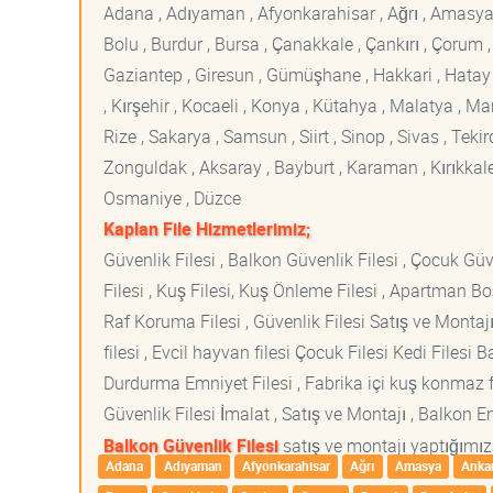
Adana , Adıyaman , Afyonkarahisar , Ağrı , Amasya , An
Bolu , Burdur , Bursa , Çanakkale , Çankırı , Çorum , D
Gaziantep , Giresun , Gümüşhane , Hakkari , Hatay , I
, Kırşehir , Kocaeli , Konya , Kütahya , Malatya , 
Rize , Sakarya , Samsun , Siirt , Sinop , Sivas , Teki
Zonguldak , Aksaray , Bayburt , Karaman , Kırıkkale ,
Osmaniye , Düzce
Kaplan File Hizmetlerimiz;
Güvenlik Filesi , Balkon Güvenlik Filesi , Çocuk Güven
Filesi , Kuş Filesi, Kuş Önleme Filesi , Apartman Boş
Raf Koruma Filesi , Güvenlik Filesi Satış ve Montajı
filesi , Evcil hayvan filesi Çocuk Filesi Kedi File
Durdurma Emniyet Filesi , Fabrika içi kuş konmaz fi
Güvenlik Filesi İmalat , Satış ve Montajı , Balkon E
Balkon Güvenlik Filesi
satış ve montajı yaptığımız 
Adana
Adıyaman
Afyonkarahisar
Ağrı
Amasya
Anka