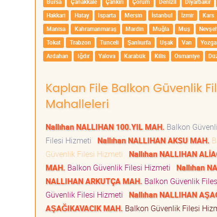
Bursa
Çanakkale
Çankırı
Çorum
Denizli
Diyarbakır
Hakkari
Hatay
Isparta
Mersin
İstanbul
İzmir
Kars
Manisa
Kahramanmaraş
Mardin
Muğla
Muş
Nevşeh
Tokat
Trabzon
Tunceli
Şanlıurfa
Uşak
Van
Yozga
Ardahan
Iğdır
Yalova
Karabük
Kilis
Osmaniye
Dü
Kaplan File Balkon Güvenlik Fi
Mahalleleri
Nallıhan NALLIHAN 100.YIL MAH.
Balkon Güvenli
Filesi Hizmeti
Nallıhan NALLIHAN AKSU MAH.
Ba
Güvenlik Filesi Hizmeti
Nallıhan NALLIHAN ALİ
MAH.
Balkon Güvenlik Filesi Hizmeti
Nallıhan 
NALLIHAN ARKUTÇA MAH.
Balkon Güvenlik File
Güvenlik Filesi Hizmeti
Nallıhan NALLIHAN AŞ
AŞAĞIKAVACIK MAH.
Balkon Güvenlik Filesi Hi