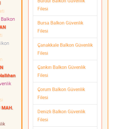
Burdur Balkon Güvenlik
N
Filesi
meti
Balkon
Bursa Balkon Güvenlik
HAN
Filesi
eti
lkon
Çanakkale Balkon Güvenlik
Filesi
on
Çankırı Balkon Güvenlik
AN
Filesi
Nallıhan
enlik
Çorum Balkon Güvenlik
Filesi
si
U MAH.
Denizli Balkon Güvenlik
Filesi
lik