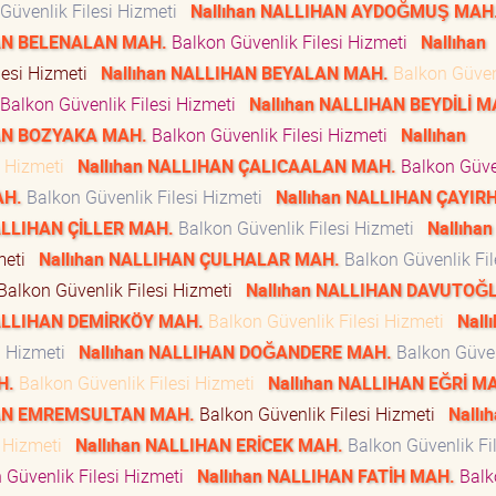
Güvenlik Filesi Hizmeti
Nallıhan NALLIHAN AYDOĞMUŞ MAH
HAN BELENALAN MAH.
Balkon Güvenlik Filesi Hizmeti
Nallıhan
lesi Hizmeti
Nallıhan NALLIHAN BEYALAN MAH.
Balkon Güven
Balkon Güvenlik Filesi Hizmeti
Nallıhan NALLIHAN BEYDİLİ M
HAN BOZYAKA MAH.
Balkon Güvenlik Filesi Hizmeti
Nallıhan
i Hizmeti
Nallıhan NALLIHAN ÇALICAALAN MAH.
Balkon Güve
AH.
Balkon Güvenlik Filesi Hizmeti
Nallıhan NALLIHAN ÇAYIR
ALLIHAN ÇİLLER MAH.
Balkon Güvenlik Filesi Hizmeti
Nallıhan
zmeti
Nallıhan NALLIHAN ÇULHALAR MAH.
Balkon Güvenlik Fil
Balkon Güvenlik Filesi Hizmeti
Nallıhan NALLIHAN DAVUTOĞ
NALLIHAN DEMİRKÖY MAH.
Balkon Güvenlik Filesi Hizmeti
Nall
i Hizmeti
Nallıhan NALLIHAN DOĞANDERE MAH.
Balkon Güve
H.
Balkon Güvenlik Filesi Hizmeti
Nallıhan NALLIHAN EĞRİ M
HAN EMREMSULTAN MAH.
Balkon Güvenlik Filesi Hizmeti
Nallı
i Hizmeti
Nallıhan NALLIHAN ERİCEK MAH.
Balkon Güvenlik Fil
 Güvenlik Filesi Hizmeti
Nallıhan NALLIHAN FATİH MAH.
Balk