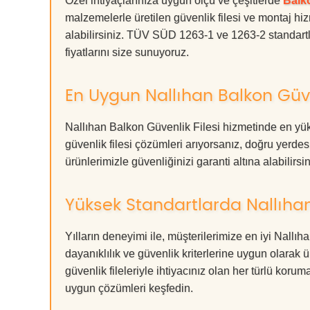
Özel ihtiyaçlarınıza uygun ölçü ve çeşitlerde
Balko
malzemelerle üretilen güvenlik filesi ve montaj hiz
alabilirsiniz. TÜV SÜD 1263-1 ve 1263-2 standartla
fiyatlarını size sunuyoruz.
En Uygun Nallıhan Balkon Güve
Nallıhan Balkon Güvenlik Filesi hizmetinde en yük
güvenlik filesi çözümleri arıyorsanız, doğru ye
ürünlerimizle güvenliğinizi garanti altına alabilirsiniz
Yüksek Standartlarda Nallıhan
Yılların deneyimi ile, müşterilerimize en iyi Nall
dayanıklılık ve güvenlik kriterlerine uygun olarak 
güvenlik fileleriyle ihtiyacınız olan her türlü k
uygun çözümleri keşfedin.