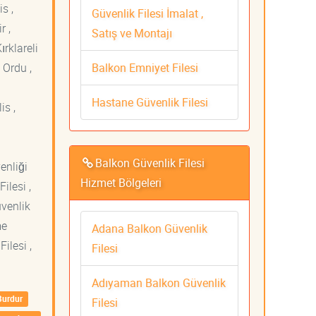
s ,
Güvenlik Filesi İmalat ,
r ,
Satış ve Montajı
ırklareli
Balkon Emniyet Filesi
 Ordu ,
Hastane Güvenlik Filesi
is ,
Balkon Güvenlik Filesi
venliği
Hizmet Bölgeleri
ilesi ,
üvenlik
me
Adana Balkon Güvenlik
ilesi ,
Filesi
Adıyaman Balkon Güvenlik
Burdur
Filesi