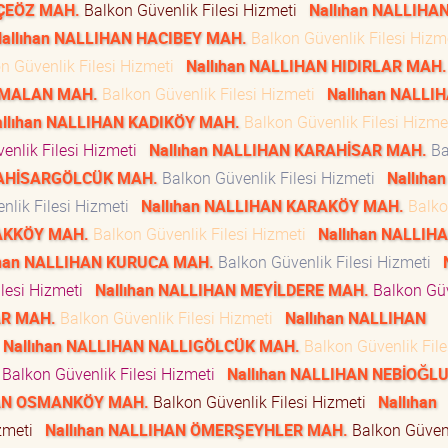
KÇEÖZ MAH.
Balkon Güvenlik Filesi Hizmeti
Nallıhan NALLIHA
allıhan NALLIHAN HACIBEY MAH.
Balkon Güvenlik Filesi Hiz
n Güvenlik Filesi Hizmeti
Nallıhan NALLIHAN HIDIRLAR MAH.
LAMALAN MAH.
Balkon Güvenlik Filesi Hizmeti
Nallıhan NALLI
allıhan NALLIHAN KADIKÖY MAH.
Balkon Güvenlik Filesi Hizm
enlik Filesi Hizmeti
Nallıhan NALLIHAN KARAHİSAR MAH.
Ba
RAHİSARGÖLCÜK MAH.
Balkon Güvenlik Filesi Hizmeti
Nallıhan
nlik Filesi Hizmeti
Nallıhan NALLIHAN KARAKÖY MAH.
Balk
VAKKÖY MAH.
Balkon Güvenlik Filesi Hizmeti
Nallıhan NALLIH
ıhan NALLIHAN KURUCA MAH.
Balkon Güvenlik Filesi Hizmeti
ilesi Hizmeti
Nallıhan NALLIHAN MEYİLDERE MAH.
Balkon Güv
AR MAH.
Balkon Güvenlik Filesi Hizmeti
Nallıhan NALLIHAN
Nallıhan NALLIHAN NALLIGÖLCÜK MAH.
Balkon Güvenlik File
Balkon Güvenlik Filesi Hizmeti
Nallıhan NALLIHAN NEBİOĞL
HAN OSMANKÖY MAH.
Balkon Güvenlik Filesi Hizmeti
Nallıhan
izmeti
Nallıhan NALLIHAN ÖMERŞEYHLER MAH.
Balkon Güven