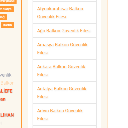
ümüşhane
Afyonkarahisar Balkon
Malatya
Güvenlik Filesi
dağ
Bartın
Ağrı Balkon Güvenlik Filesi
Amasya Balkon Güvenlik
Filesi
Ankara Balkon Güvenlik
Filesi
venlik
Balkon
Antalya Balkon Güvenlik
ALİEFE
Filesi
han
Artvin Balkon Güvenlik
LLIHAN
Filesi
i