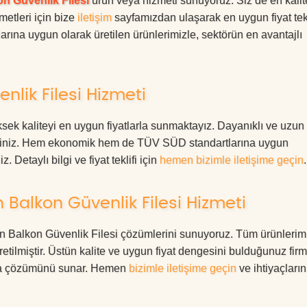
n Güvenlik Filesi
ürün veya hizmeti sunuyoruz. Siz de en kalite
metleri için bize
iletişim
sayfamızdan ulaşarak en uygun fiyat tekl
rına uygun olarak üretilen ürünlerimizle, sektörün en avantajlı
nlik Filesi Hizmeti
sek kaliteyi en uygun fiyatlarla sunmaktayız. Dayanıklı ve uzun
rdesiniz. Hem ekonomik hem de TÜV SÜD standartlarına uygun
. Detaylı bilgi ve fiyat teklifi için
hemen bizimle iletişime geçin
.
 Balkon Güvenlik Filesi Hizmeti
ıhan Balkon Güvenlik Filesi çözümlerini sunuyoruz. Tüm ürünlerim
üretilmiştir. Üstün kalite ve uygun fiyat dengesini bulduğunuz fir
oruma çözümünü sunar. Hemen
bizimle iletişime geçin
ve ihtiyaçları