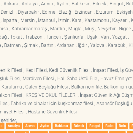
kara , Antalya , Artvin , Aydın , Balıkesir , Bilecik , Bingöl , Bitli
enizli , Diyarbakır , Edirne , Elazığ , Erzincan , Erzurum , Eskişehi
sparta , Mersin , İstanbul , İzmir , Kars , Kastamonu , Kayseri , K
Manisa , Kahramanmaraş , Mardin , Muğla , Muş , Nevşehir , Niğde ,
rdağ , Tokat , Trabzon , Tunceli , Şanlıurfa , Uşak , Van , Yozgat ,
 Batman , Şırnak , Bartın , Ardahan , Iğdır , Yalova , Karabük , Kil
lik Filesi , Kedi Filesi, Kedi Güvenlik Filesi , İnşaat Filesi, İş Gü
luk Filesi, Merdiven Filesi , Halı Saha Üstü File , Havuz Emniyet F
 Kurulumu , Galeri Boşluğu Filesi , Balkon için file, Balkon için g
si Balkon Filesi , KREŞ VE OKUL FİLELERİ , İnşaat Güvenlik Ağı Düş
lesi, Fabrika ve binalar için kuşkonmaz filesi , Asansör Boşluğu F
mniyet Filesi , Hastane Güvenlik Filesi
şehirler;
ra
Antalya
Artvin
Aydın
Balıkesir
Bilecik
Bingöl
Bitlis
Bolu