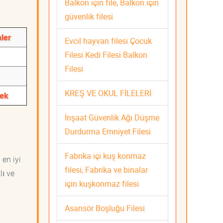
Balkon için file, Balkon için
güvenlik filesi
mler
Evcil hayvan filesi Çocuk
Filesi Kedi Filesi Balkon
Filesi
KREŞ VE OKUL FİLELERİ
tek
İnşaat Güvenlik Ağı Düşme
Durdurma Emniyet Filesi
Fabrika içi kuş konmaz
 en iyi
filesi, Fabrika ve binalar
lı ve
için kuşkonmaz filesi
Asansör Boşluğu Filesi