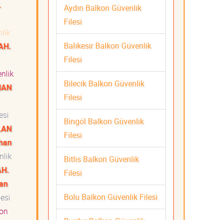
.
Aydın Balkon Güvenlik
Filesi
lik
Balıkesir Balkon Güvenlik
AH.
Filesi
nlik
Bilecik Balkon Güvenlik
HAN
Filesi
esi
Bingöl Balkon Güvenlik
LAN
Filesi
ıhan
nlik
Bitlis Balkon Güvenlik
AH.
Filesi
han
Bolu Balkon Güvenlik Filesi
esi
on