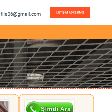
 :
İLETİŞİM ADRESİMİZ
nfile06@gmail.com
M