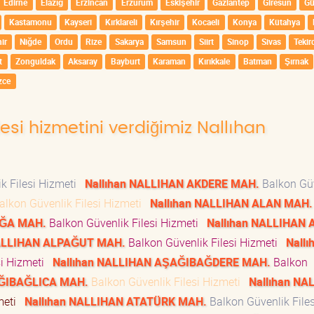
Edirne
Elazığ
Erzincan
Erzurum
Eskişehir
Gaziantep
Giresun
G
Kastamonu
Kayseri
Kırklareli
Kırşehir
Kocaeli
Konya
Kütahya
ir
Niğde
Ordu
Rize
Sakarya
Samsun
Siirt
Sinop
Sivas
Tekir
t
Zonguldak
Aksaray
Bayburt
Karaman
Kırıkkale
Batman
Şırnak
zce
lesi hizmetini verdiğimiz Nallıhan
k Filesi Hizmeti
Nallıhan NALLIHAN AKDERE MAH.
Balkon Gü
lkon Güvenlik Filesi Hizmeti
Nallıhan NALLIHAN ALAN MAH.
AĞA MAH.
Balkon Güvenlik Filesi Hizmeti
Nallıhan NALLIHAN 
NALLIHAN ALPAĞUT MAH.
Balkon Güvenlik Filesi Hizmeti
Nallı
si Hizmeti
Nallıhan NALLIHAN AŞAĞIBAĞDERE MAH.
Balkon
AĞIBAĞLICA MAH.
Balkon Güvenlik Filesi Hizmeti
Nallıhan NA
zmeti
Nallıhan NALLIHAN ATATÜRK MAH.
Balkon Güvenlik Files