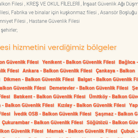
si Balkon Filesi , KREŞ VE OKUL FİLELERİ , İnşaat Güvenlik Ağı Düş
lesi, Fabrika ve binalar için kuşkonmaz filesi , Asansör Boşluğu F
mniyet Filesi , Hastane Güvenlik Filesi
şehirler;
lesi hizmetini verdiğimiz bölgeler
on Güvenlik Filesi
Yenikent - Balkon Güvenlik Filesi
Bağlıca 
ik Filesi
Ankara - Balkon Güvenlik Filesi
Çankaya - Balkon
Dikmen - Balkon Güvenlik Filesi
Balgat - Balkon Güvenlik Fi
alkon Güvenlik Filesi
Demetevler - Balkon Güvenlik Filesi
Şe
ilesi
Batıkent - Balkon Güvenlik Filesi
Ümitköy - Balkon Güv
- Balkon Güvenlik Filesi
Kızılay - Balkon Güvenlik Filesi
Yap
ilesi
İvedik OSB - Balkon Güvenlik Filesi
Şaşmaz - Balkon G
Çukurambar - Balkon Güvenlik Filesi
Söğütözü - Balkon Güv
alkon Güvenlik Filesi
Mamak - Balkon Güvenlik Filesi
Çubuk -