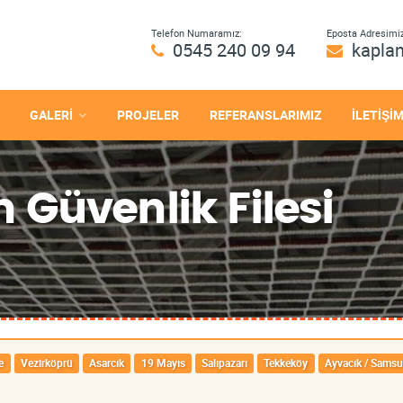
Telefon Numaramız:
Eposta Adresimiz
0545 240 09 94
kapla
GALERİ
PROJELER
REFERANSLARIMIZ
İLETİŞİ
Güvenlik Filesi
e
Vezirköprü
Asarcık
19 Mayıs
Salıpazarı
Tekkeköy
Ayvacık / Sams