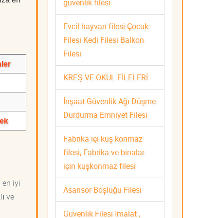
güvenlik filesi
Evcil hayvan filesi Çocuk
Filesi Kedi Filesi Balkon
Filesi
mler
KREŞ VE OKUL FİLELERİ
İnşaat Güvenlik Ağı Düşme
Durdurma Emniyet Filesi
tek
Fabrika içi kuş konmaz
filesi, Fabrika ve binalar
için kuşkonmaz filesi
 en iyi
Asansör Boşluğu Filesi
lı ve
Güvenlik Filesi İmalat ,