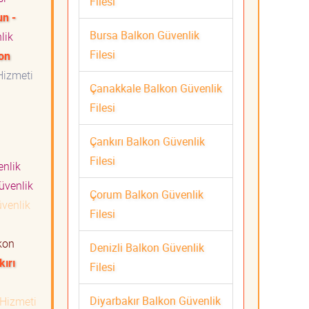
Filesi
n -
Bursa Balkon Güvenlik
lik
Filesi
on
Hizmeti
Çanakkale Balkon Güvenlik
Filesi
Çankırı Balkon Güvenlik
Filesi
nlik
üvenlik
Çorum Balkon Güvenlik
venlik
Filesi
kon
Denizli Balkon Güvenlik
kırı
Filesi
Diyarbakır Balkon Güvenlik
 Hizmeti