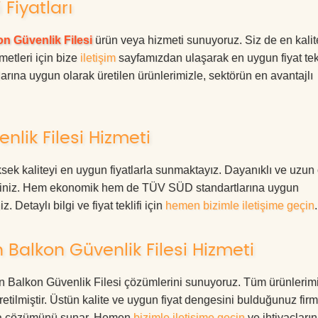
Fiyatları
n Güvenlik Filesi
ürün veya hizmeti sunuyoruz. Siz de en kalite
metleri için bize
iletişim
sayfamızdan ulaşarak en uygun fiyat tekl
rına uygun olarak üretilen ürünlerimizle, sektörün en avantajlı
lik Filesi Hizmeti
ek kaliteyi en uygun fiyatlarla sunmaktayız. Dayanıklı ve uzun
rdesiniz. Hem ekonomik hem de TÜV SÜD standartlarına uygun
. Detaylı bilgi ve fiyat teklifi için
hemen bizimle iletişime geçin
.
Balkon Güvenlik Filesi Hizmeti
sun Balkon Güvenlik Filesi çözümlerini sunuyoruz. Tüm ürünlerimi
üretilmiştir. Üstün kalite ve uygun fiyat dengesini bulduğunuz fir
oruma çözümünü sunar. Hemen
bizimle iletişime geçin
ve ihtiyaçları