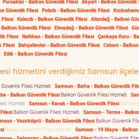
Pursaklar - Balkon Güvenlik Filesi
Akyurt - Balkon Güvenlik 
n Güvenlik Filesi
Polatlı - Balkon Güvenlik Filesi
Kızılcaham
 Filesi
Kalecik - Balkon Güvenlik Filesi
Altındağ - Balkon Gü
 Balkon Güvenlik Filesi
Elmadağ - Balkon Güvenlik Filesi
Güd
k Filesi
Nallıhan - Balkon Güvenlik Filesi
Çankaya Koru - B
 Filesi
Bahçelievler - Balkon Güvenlik Filesi
Cebeci - Balkon
Etlik - Balkon Güvenlik Filesi
lesi hizmetini verdiğimiz Samsun ilçele
Güvenlik Filesi Hizmeti
Samsun - Bafra - Balkon Güvenlik File
a - Balkon Güvenlik Filesi
Balkon Güvenlik Filesi Hizmeti
Sam
lesi Hizmeti
Samsun - Kavak - Balkon Güvenlik Filesi
Balkon G
Filesi
Balkon Güvenlik Filesi Hizmeti
Samsun - Terme - Balko
msun - Vezirköprü - Balkon Güvenlik Filesi
Balkon Güvenlik Fil
si
Balkon Güvenlik Filesi Hizmeti
Samsun - 19 Mayıs - Balkon
msun - Salıpazarı - Balkon Güvenlik Filesi
Balkon Güvenlik File