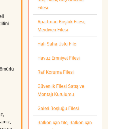
Filesi
li
Apartman Boşluk Filesi,
ifini
Merdiven Filesi
Halı Saha Üstü File
Havuz Emniyet Filesi
 ömürlü
Raf Koruma Filesi
Güvenlik Filesi Satış ve
Montajı Kurulumu
Galeri Boşluğu Filesi
z,
Balkon için file, Balkon için
mamız,
nıza en