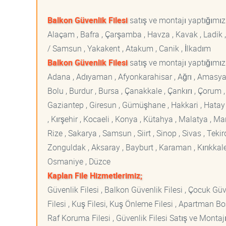
Balkon Güvenlik Filesi
satış ve montajı yaptığımı
Alaçam , Bafra , Çarşamba , Havza , Kavak , Ladik ,
/ Samsun , Yakakent , Atakum , Canik , İlkadım
Balkon Güvenlik Filesi
satış ve montajı yaptığımız 
Adana , Adıyaman , Afyonkarahisar , Ağrı , Amasya , An
Bolu , Burdur , Bursa , Çanakkale , Çankırı , Çorum , D
Gaziantep , Giresun , Gümüşhane , Hakkari , Hatay , I
, Kırşehir , Kocaeli , Konya , Kütahya , Malatya , 
Rize , Sakarya , Samsun , Siirt , Sinop , Sivas , Teki
Zonguldak , Aksaray , Bayburt , Karaman , Kırıkkale ,
Osmaniye , Düzce
Kaplan File Hizmetlerimiz;
Güvenlik Filesi , Balkon Güvenlik Filesi , Çocuk Güven
Filesi , Kuş Filesi, Kuş Önleme Filesi , Apartman Boş
Raf Koruma Filesi , Güvenlik Filesi Satış ve Montajı