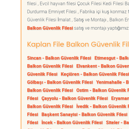
filesi , Evcil hayvan filesi Çocuk Filesi Kedi File
Durdurma Emniyet Filesi , Fabrika içi kuş konmaz fi
Güvenlik Filesi İmalat , Satış ve Montajı , Balkon E
Balkon Güvenlik Filesi
satış ve montajı yaptığımız 
Kaplan File Balkon Güvenlik Fi
Sincan - Balkon Güvenlik Filesi
Etimesgut - Balk
Balkon Güvenlik Filesi
Elvankent - Balkon Güvenl
Güvenlik Filesi
Keçiören - Balkon Güvenlik Filesi
Gölbaşı - Balkon Güvenlik Filesi
Yenimahalle - B
Balkon Güvenlik Filesi
Ostim - Balkon Güvenlik F
Filesi
Çayyolu - Balkon Güvenlik Filesi
Eryaman 
Balkon Güvenlik Filesi
İvedik - Balkon Güvenlik F
Filesi
Başkent Sanayisi - Balkon Güvenlik Filesi
Filesi
İncek - Balkon Güvenlik Filesi
Siteler - B