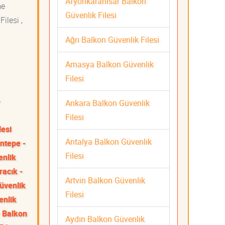
Afyonkarahisar Balkon
me
Güvenlik Filesi
ilesi ,
Ağrı Balkon Güvenlik Filesi
Amasya Balkon Güvenlik
Filesi
-
Ankara Balkon Güvenlik
Filesi
lesi
Antalya Balkon Güvenlik
ntepe -
Filesi
enlik
racık -
Artvin Balkon Güvenlik
üvenlik
Filesi
enlik
 Balkon
Aydın Balkon Güvenlik