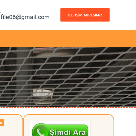
 :
İLETİŞİM ADRESİMİZ
nfile06@gmail.com
M
un