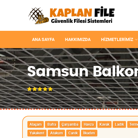
ANA SAYFA
HAKKIMIZDA
HIZMETLERIMIZ
Samsun Balkon 
Alaçam
Bafra
Çarşamba
Havza
Kavak
Ladik
Term
Yakakent
Atakum
Canik
İlkadım