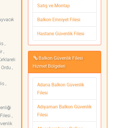
Satış ve Montajı
Balkon Emniyet Filesi
 Ayvacık
Hastane Güvenlik Filesi
s ,
r ,
Balkon Güvenlik Filesi
ırklareli
Hizmet Bölgeleri
 Ordu ,
is ,
Adana Balkon Güvenlik
Filesi
Adıyaman Balkon Güvenlik
venliği
Filesi
ilesi ,
üvenlik