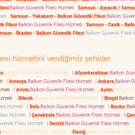
lesi
Balkon Güvenlik Filesi Hizmeti
Samsun - Ayvacık / Samsu
meti
Samsun - Yakakent - Balkon Güvenlik Filesi
Balkon Güven
k Filesi
Balkon Güvenlik Filesi Hizmeti
Samsun - Canik - Balk
msun - İlkadım - Balkon Güvenlik Filesi
Balkon Güvenlik Filesi 
esi hizmetini verdiğimiz şehirler
an
Balkon Güvenlik Filesi Hizmeti
|
Afyonkarahisar
Balkon Güve
eti
|
Amasya
Balkon Güvenlik Filesi Hizmeti
|
Ankara
Balkon G
izmeti
|
Artvin
Balkon Güvenlik Filesi Hizmeti
|
Aydın
Balkon Gü
Hizmeti
|
Bilecik
Balkon Güvenlik Filesi Hizmeti
|
Bingöl
Balkon
lesi Hizmeti
|
Bolu
Balkon Güvenlik Filesi Hizmeti
|
Burdur
Bal
ilesi Hizmeti
|
Çanakkale
Balkon Güvenlik Filesi Hizmeti
|
Çan
venlik Filesi Hizmeti
|
Denizli
Balkon Güvenlik Filesi Hizmeti
|
e
Balkon Güvenlik Filesi Hizmeti
|
Elazığ
Balkon Güvenlik Filesi