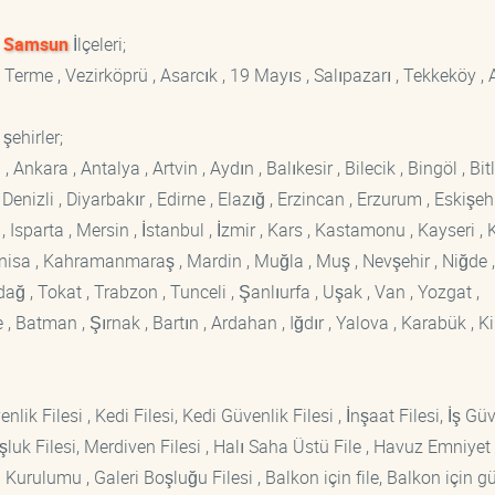
z
Samsun
İlçeleri;
 Terme , Vezirköprü , Asarcık , 19 Mayıs , Salıpazarı , Tekkeköy ,
şehirler;
kara , Antalya , Artvin , Aydın , Balıkesir , Bilecik , Bingöl , Bitli
enizli , Diyarbakır , Edirne , Elazığ , Erzincan , Erzurum , Eskişehi
sparta , Mersin , İstanbul , İzmir , Kars , Kastamonu , Kayseri , K
Manisa , Kahramanmaraş , Mardin , Muğla , Muş , Nevşehir , Niğde ,
rdağ , Tokat , Trabzon , Tunceli , Şanlıurfa , Uşak , Van , Yozgat ,
 Batman , Şırnak , Bartın , Ardahan , Iğdır , Yalova , Karabük , Kil
lik Filesi , Kedi Filesi, Kedi Güvenlik Filesi , İnşaat Filesi, İş Gü
luk Filesi, Merdiven Filesi , Halı Saha Üstü File , Havuz Emniyet F
 Kurulumu , Galeri Boşluğu Filesi , Balkon için file, Balkon için g