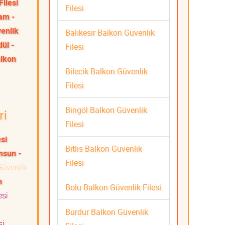
Filesi
Filesi
am -
venlik
Balıkesir Balkon Güvenlik
ül -
Filesi
alkon
Bilecik Balkon Güvenlik
Filesi
Bingöl Balkon Güvenlik
ri
Filesi
si
Bitlis Balkon Güvenlik
sun -
Filesi
üvenlik
n
Bolu Balkon Güvenlik Filesi
esi
Burdur Balkon Güvenlik
si