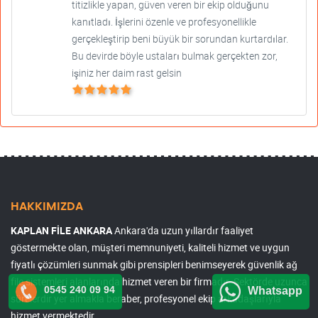
titizlikle yapan, güven veren bir ekip olduğunu
kanıtladı. İşlerini özenle ve profesyonellikle
gerçekleştirip beni büyük bir sorundan kurtardılar.
Bu devirde böyle ustaları bulmak gerçekten zor,
işiniz her daim rast gelsin
HAKKIMIZDA
KAPLAN FİLE ANKARA
Ankara'da uzun yıllardır faaliyet
göstermekte olan, müşteri memnuniyeti, kaliteli hizmet ve uygun
fiyatlı çözümleri sunmak gibi prensipleri benimseyerek güvenlik ağ
file sistemleri alanlarında hizmet veren bir firmadır. Sektörde uzunca
0545 240 09 94
Whatsapp
sürelerdir yer almakla beraber, profesyonel ekip arkadaşlarıyla
hizmet vermektedir.