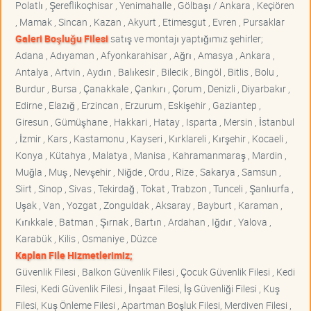
Polatlı , Şereflikoçhisar , Yenimahalle , Gölbaşı / Ankara , Keçiören
, Mamak , Sincan , Kazan , Akyurt , Etimesgut , Evren , Pursaklar
Galeri Boşluğu Filesi
satış ve montajı yaptığımız şehirler;
Adana , Adıyaman , Afyonkarahisar , Ağrı , Amasya , Ankara ,
Antalya , Artvin , Aydın , Balıkesir , Bilecik , Bingöl , Bitlis , Bolu ,
Burdur , Bursa , Çanakkale , Çankırı , Çorum , Denizli , Diyarbakır ,
Edirne , Elazığ , Erzincan , Erzurum , Eskişehir , Gaziantep ,
Giresun , Gümüşhane , Hakkari , Hatay , Isparta , Mersin , İstanbul
, İzmir , Kars , Kastamonu , Kayseri , Kırklareli , Kırşehir , Kocaeli ,
Konya , Kütahya , Malatya , Manisa , Kahramanmaraş , Mardin ,
Muğla , Muş , Nevşehir , Niğde , Ordu , Rize , Sakarya , Samsun ,
Siirt , Sinop , Sivas , Tekirdağ , Tokat , Trabzon , Tunceli , Şanlıurfa ,
Uşak , Van , Yozgat , Zonguldak , Aksaray , Bayburt , Karaman ,
Kırıkkale , Batman , Şırnak , Bartın , Ardahan , Iğdır , Yalova ,
Karabük , Kilis , Osmaniye , Düzce
Kaplan File Hizmetlerimiz;
Güvenlik Filesi , Balkon Güvenlik Filesi , Çocuk Güvenlik Filesi , Kedi
Filesi, Kedi Güvenlik Filesi , İnşaat Filesi, İş Güvenliği Filesi , Kuş
Filesi, Kuş Önleme Filesi , Apartman Boşluk Filesi, Merdiven Filesi ,