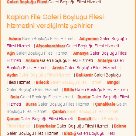
Galeri Boşluğu Filesi
Galeri Boşluğu Filesi Hizmeti
Kaplan File Galeri Boşluğu Filesi
hizmetini verdiğimiz şehirler
|
Adana
Galeri Boşluğu Filesi Hizmeti
|
Adıyaman
Galeri Boşluğu
Filesi Hizmeti
|
Afyonkarahisar
Galeri Boşluğu Filesi Hizmeti
|
Ağrı
Galeri Boşluğu Filesi Hizmeti
|
Amasya
Galeri Boşluğu Filesi
Hizmeti
|
Ankara
Galeri Boşluğu Filesi Hizmeti
|
Antalya
Galeri
Boşluğu Filesi Hizmeti
|
Artvin
Galeri Boşluğu Filesi Hizmeti
|
Aydın
Galeri Boşluğu Filesi Hizmeti
|
Balıkesir
Galeri Boşluğu
Filesi Hizmeti
|
Bilecik
Galeri Boşluğu Filesi Hizmeti
|
Bingöl
Galeri Boşluğu Filesi Hizmeti
|
Bitlis
Galeri Boşluğu Filesi Hizmeti
|
Bolu
Galeri Boşluğu Filesi Hizmeti
|
Burdur
Galeri Boşluğu Filesi
Hizmeti
|
Bursa
Galeri Boşluğu Filesi Hizmeti
|
Çanakkale
Galeri
Boşluğu Filesi Hizmeti
|
Çankırı
Galeri Boşluğu Filesi Hizmeti
|
Çorum
Galeri Boşluğu Filesi Hizmeti
|
Denizli
Galeri Boşluğu
Filesi Hizmeti
|
Diyarbakır
Galeri Boşluğu Filesi Hizmeti
|
Edirne
Galeri Boşluğu Filesi Hizmeti
|
Elazığ
Galeri Boşluğu Filesi