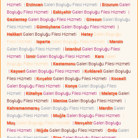
Hizmeti
|
Erzincan
Galeri Boşluğu Filesi Hizmeti
|
Erzurum
Galeri
Boşluğu Filesi Hizmeti
|
Eskişehir
Galeri Boşluğu Filesi Hizmeti
|
Gaziantep
Galeri Boşluğu Filesi Hizmeti
|
Giresun
Galeri Boşluğu
Filesi Hizmeti
|
Gümüşhane
Galeri Boşluğu Filesi Hizmeti
|
Hakkari
Galeri Boşluğu Filesi Hizmeti
|
Hatay
Galeri Boşluğu
Filesi Hizmeti
|
Isparta
Galeri Boşluğu Filesi Hizmeti
|
Mersin
Galeri Boşluğu Filesi Hizmeti
|
İstanbul
Galeri Boşluğu Filesi
Hizmeti
|
İzmir
Galeri Boşluğu Filesi Hizmeti
|
Kars
Galeri
Boşluğu Filesi Hizmeti
|
Kastamonu
Galeri Boşluğu Filesi Hizmeti
|
Kayseri
Galeri Boşluğu Filesi Hizmeti
|
Kırklareli
Galeri Boşluğu
Filesi Hizmeti
|
Kırşehir
Galeri Boşluğu Filesi Hizmeti
|
Kocaeli
Galeri Boşluğu Filesi Hizmeti
|
Konya
Galeri Boşluğu Filesi
Hizmeti
|
Kütahya
Galeri Boşluğu Filesi Hizmeti
|
Malatya
Galeri
Boşluğu Filesi Hizmeti
|
Manisa
Galeri Boşluğu Filesi Hizmeti
|
Kahramanmaraş
Galeri Boşluğu Filesi Hizmeti
|
Mardin
Galeri
Boşluğu Filesi Hizmeti
|
Muğla
Galeri Boşluğu Filesi Hizmeti
|
Muş
Galeri Boşluğu Filesi Hizmeti
|
Nevşehir
Galeri Boşluğu
Filesi Hizmeti
|
Niğde
Galeri Boşluğu Filesi Hizmeti
|
Ordu
Galeri
Boşluğu Filesi Hizmeti
|
Rize
Galeri Boşluğu Filesi Hizmeti
|