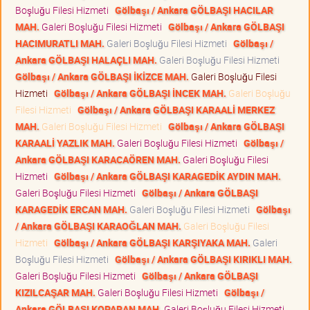
Boşluğu Filesi Hizmeti
Gölbaşı / Ankara GÖLBAŞI HACILAR
MAH.
Galeri Boşluğu Filesi Hizmeti
Gölbaşı / Ankara GÖLBAŞI
HACIMURATLI MAH.
Galeri Boşluğu Filesi Hizmeti
Gölbaşı /
Ankara GÖLBAŞI HALAÇLI MAH.
Galeri Boşluğu Filesi Hizmeti
Gölbaşı / Ankara GÖLBAŞI İKİZCE MAH.
Galeri Boşluğu Filesi
Hizmeti
Gölbaşı / Ankara GÖLBAŞI İNCEK MAH.
Galeri Boşluğu
Filesi Hizmeti
Gölbaşı / Ankara GÖLBAŞI KARAALİ MERKEZ
MAH.
Galeri Boşluğu Filesi Hizmeti
Gölbaşı / Ankara GÖLBAŞI
KARAALİ YAZLIK MAH.
Galeri Boşluğu Filesi Hizmeti
Gölbaşı /
Ankara GÖLBAŞI KARACAÖREN MAH.
Galeri Boşluğu Filesi
Hizmeti
Gölbaşı / Ankara GÖLBAŞI KARAGEDİK AYDIN MAH.
Galeri Boşluğu Filesi Hizmeti
Gölbaşı / Ankara GÖLBAŞI
KARAGEDİK ERCAN MAH.
Galeri Boşluğu Filesi Hizmeti
Gölbaşı
/ Ankara GÖLBAŞI KARAOĞLAN MAH.
Galeri Boşluğu Filesi
Hizmeti
Gölbaşı / Ankara GÖLBAŞI KARŞIYAKA MAH.
Galeri
Boşluğu Filesi Hizmeti
Gölbaşı / Ankara GÖLBAŞI KIRIKLI MAH.
Galeri Boşluğu Filesi Hizmeti
Gölbaşı / Ankara GÖLBAŞI
KIZILCAŞAR MAH.
Galeri Boşluğu Filesi Hizmeti
Gölbaşı /
Ankara GÖLBAŞI KOPARAN MAH.
Galeri Boşluğu Filesi Hizmeti