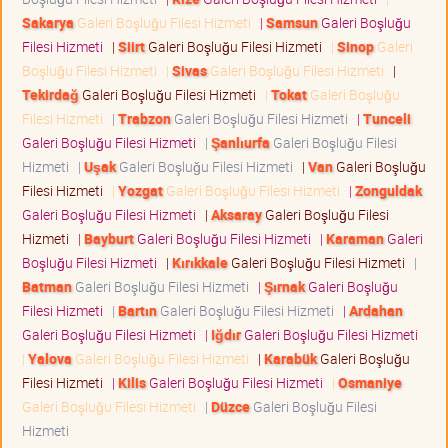
Sakarya
Galeri Boşluğu Filesi Hizmeti
|
Samsun
Galeri Boşluğu
Filesi Hizmeti
|
Siirt
Galeri Boşluğu Filesi Hizmeti
|
Sinop
Galeri
Boşluğu Filesi Hizmeti
|
Sivas
Galeri Boşluğu Filesi Hizmeti
|
Tekirdağ
Galeri Boşluğu Filesi Hizmeti
|
Tokat
Galeri Boşluğu
Filesi Hizmeti
|
Trabzon
Galeri Boşluğu Filesi Hizmeti
|
Tunceli
Galeri Boşluğu Filesi Hizmeti
|
Şanlıurfa
Galeri Boşluğu Filesi
Hizmeti
|
Uşak
Galeri Boşluğu Filesi Hizmeti
|
Van
Galeri Boşluğu
Filesi Hizmeti
|
Yozgat
Galeri Boşluğu Filesi Hizmeti
|
Zonguldak
Galeri Boşluğu Filesi Hizmeti
|
Aksaray
Galeri Boşluğu Filesi
Hizmeti
|
Bayburt
Galeri Boşluğu Filesi Hizmeti
|
Karaman
Galeri
Boşluğu Filesi Hizmeti
|
Kırıkkale
Galeri Boşluğu Filesi Hizmeti
|
Batman
Galeri Boşluğu Filesi Hizmeti
|
Şırnak
Galeri Boşluğu
Filesi Hizmeti
|
Bartın
Galeri Boşluğu Filesi Hizmeti
|
Ardahan
Galeri Boşluğu Filesi Hizmeti
|
Iğdır
Galeri Boşluğu Filesi Hizmeti
|
Yalova
Galeri Boşluğu Filesi Hizmeti
|
Karabük
Galeri Boşluğu
Filesi Hizmeti
|
Kilis
Galeri Boşluğu Filesi Hizmeti
|
Osmaniye
Galeri Boşluğu Filesi Hizmeti
|
Düzce
Galeri Boşluğu Filesi
Hizmeti