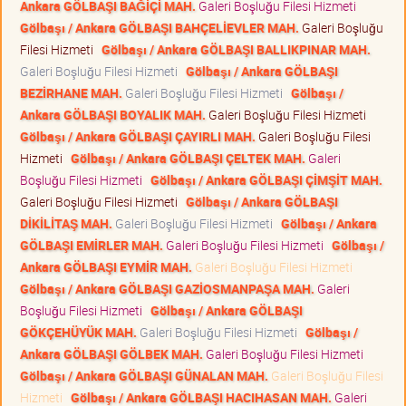
Ankara GÖLBAŞI BAĞİÇİ MAH.
Galeri Boşluğu Filesi Hizmeti
Gölbaşı / Ankara GÖLBAŞI BAHÇELİEVLER MAH.
Galeri Boşluğu
Filesi Hizmeti
Gölbaşı / Ankara GÖLBAŞI BALLIKPINAR MAH.
Galeri Boşluğu Filesi Hizmeti
Gölbaşı / Ankara GÖLBAŞI
BEZİRHANE MAH.
Galeri Boşluğu Filesi Hizmeti
Gölbaşı /
Ankara GÖLBAŞI BOYALIK MAH.
Galeri Boşluğu Filesi Hizmeti
Gölbaşı / Ankara GÖLBAŞI ÇAYIRLI MAH.
Galeri Boşluğu Filesi
Hizmeti
Gölbaşı / Ankara GÖLBAŞI ÇELTEK MAH.
Galeri
Boşluğu Filesi Hizmeti
Gölbaşı / Ankara GÖLBAŞI ÇİMŞİT MAH.
Galeri Boşluğu Filesi Hizmeti
Gölbaşı / Ankara GÖLBAŞI
DİKİLİTAŞ MAH.
Galeri Boşluğu Filesi Hizmeti
Gölbaşı / Ankara
GÖLBAŞI EMİRLER MAH.
Galeri Boşluğu Filesi Hizmeti
Gölbaşı /
Ankara GÖLBAŞI EYMİR MAH.
Galeri Boşluğu Filesi Hizmeti
Gölbaşı / Ankara GÖLBAŞI GAZİOSMANPAŞA MAH.
Galeri
Boşluğu Filesi Hizmeti
Gölbaşı / Ankara GÖLBAŞI
GÖKÇEHÜYÜK MAH.
Galeri Boşluğu Filesi Hizmeti
Gölbaşı /
Ankara GÖLBAŞI GÖLBEK MAH.
Galeri Boşluğu Filesi Hizmeti
Gölbaşı / Ankara GÖLBAŞI GÜNALAN MAH.
Galeri Boşluğu Filesi
Hizmeti
Gölbaşı / Ankara GÖLBAŞI HACIHASAN MAH.
Galeri