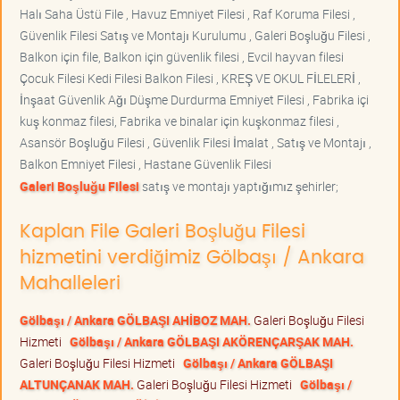
Halı Saha Üstü File , Havuz Emniyet Filesi , Raf Koruma Filesi ,
Güvenlik Filesi Satış ve Montajı Kurulumu , Galeri Boşluğu Filesi ,
Balkon için file, Balkon için güvenlik filesi , Evcil hayvan filesi
Çocuk Filesi Kedi Filesi Balkon Filesi , KREŞ VE OKUL FİLELERİ ,
İnşaat Güvenlik Ağı Düşme Durdurma Emniyet Filesi , Fabrika içi
kuş konmaz filesi, Fabrika ve binalar için kuşkonmaz filesi ,
Asansör Boşluğu Filesi , Güvenlik Filesi İmalat , Satış ve Montajı ,
Balkon Emniyet Filesi , Hastane Güvenlik Filesi
Galeri Boşluğu Filesi
satış ve montajı yaptığımız şehirler;
Kaplan File Galeri Boşluğu Filesi
hizmetini verdiğimiz Gölbaşı / Ankara
Mahalleleri
Gölbaşı / Ankara GÖLBAŞI AHİBOZ MAH.
Galeri Boşluğu Filesi
Hizmeti
Gölbaşı / Ankara GÖLBAŞI AKÖRENÇARŞAK MAH.
Galeri Boşluğu Filesi Hizmeti
Gölbaşı / Ankara GÖLBAŞI
ALTUNÇANAK MAH.
Galeri Boşluğu Filesi Hizmeti
Gölbaşı /