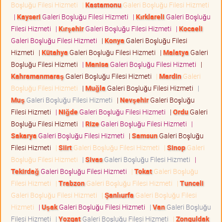
Boşluğu Filesi Hizmeti
|
Kastamonu
Galeri Boşluğu Filesi Hizmeti
|
Kayseri
Galeri Boşluğu Filesi Hizmeti
|
Kırklareli
Galeri Boşluğu
Filesi Hizmeti
|
Kırşehir
Galeri Boşluğu Filesi Hizmeti
|
Kocaeli
Galeri Boşluğu Filesi Hizmeti
|
Konya
Galeri Boşluğu Filesi
Hizmeti
|
Kütahya
Galeri Boşluğu Filesi Hizmeti
|
Malatya
Galeri
Boşluğu Filesi Hizmeti
|
Manisa
Galeri Boşluğu Filesi Hizmeti
|
Kahramanmaraş
Galeri Boşluğu Filesi Hizmeti
|
Mardin
Galeri
Boşluğu Filesi Hizmeti
|
Muğla
Galeri Boşluğu Filesi Hizmeti
|
Muş
Galeri Boşluğu Filesi Hizmeti
|
Nevşehir
Galeri Boşluğu
Filesi Hizmeti
|
Niğde
Galeri Boşluğu Filesi Hizmeti
|
Ordu
Galeri
Boşluğu Filesi Hizmeti
|
Rize
Galeri Boşluğu Filesi Hizmeti
|
Sakarya
Galeri Boşluğu Filesi Hizmeti
|
Samsun
Galeri Boşluğu
Filesi Hizmeti
|
Siirt
Galeri Boşluğu Filesi Hizmeti
|
Sinop
Galeri
Boşluğu Filesi Hizmeti
|
Sivas
Galeri Boşluğu Filesi Hizmeti
|
Tekirdağ
Galeri Boşluğu Filesi Hizmeti
|
Tokat
Galeri Boşluğu
Filesi Hizmeti
|
Trabzon
Galeri Boşluğu Filesi Hizmeti
|
Tunceli
Galeri Boşluğu Filesi Hizmeti
|
Şanlıurfa
Galeri Boşluğu Filesi
Hizmeti
|
Uşak
Galeri Boşluğu Filesi Hizmeti
|
Van
Galeri Boşluğu
Filesi Hizmeti
|
Yozgat
Galeri Boşluğu Filesi Hizmeti
|
Zonguldak