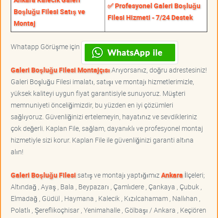
✅ Profesyonel Galeri Boşluğu
Boşluğu Filesi Satış ve
Filesi Hizmeti - 7/24 Destek
Montaj
Whatapp Görüşme için
Galeri Boşluğu Filesi Montajçısı
Arıyorsanız, doğru adrestesiniz!
Galeri Boşluğu Filesi imalatı, satışı ve montajı hizmetlerimizle,
yüksek kaliteyi uygun fiyat garantisiyle sunuyoruz. Müşteri
memnuniyeti önceliğimizdir, bu yüzden en iyi çözümleri
sağlıyoruz. Güvenliğinizi ertelemeyin, hayatınız ve sevdikleriniz
çok değerli. Kaplan File, sağlam, dayanıklı ve profesyonel montaj
hizmetiyle sizi korur. Kaplan File ile güvenliğinizi garanti altına
alın!
Galeri Boşluğu Filesi
satış ve montajı yaptığımız
Ankara
İlçeleri;
Altındağ , Ayaş , Bala , Beypazarı , Çamlıdere , Çankaya , Çubuk ,
Elmadağ , Güdül , Haymana , Kalecik , Kızılcahamam , Nallıhan ,
Polatlı , Şereflikoçhisar , Yenimahalle , Gölbaşı / Ankara , Keçiören