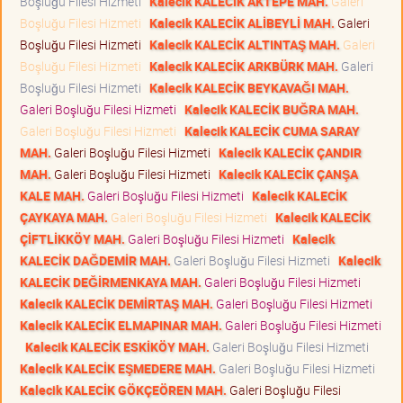
Boşluğu Filesi Hizmeti
Kalecik KALECİK AKTEPE MAH.
Galeri
Boşluğu Filesi Hizmeti
Kalecik KALECİK ALİBEYLİ MAH.
Galeri
Boşluğu Filesi Hizmeti
Kalecik KALECİK ALTINTAŞ MAH.
Galeri
Boşluğu Filesi Hizmeti
Kalecik KALECİK ARKBÜRK MAH.
Galeri
Boşluğu Filesi Hizmeti
Kalecik KALECİK BEYKAVAĞI MAH.
Galeri Boşluğu Filesi Hizmeti
Kalecik KALECİK BUĞRA MAH.
Galeri Boşluğu Filesi Hizmeti
Kalecik KALECİK CUMA SARAY
MAH.
Galeri Boşluğu Filesi Hizmeti
Kalecik KALECİK ÇANDIR
MAH.
Galeri Boşluğu Filesi Hizmeti
Kalecik KALECİK ÇANŞA
KALE MAH.
Galeri Boşluğu Filesi Hizmeti
Kalecik KALECİK
ÇAYKAYA MAH.
Galeri Boşluğu Filesi Hizmeti
Kalecik KALECİK
ÇİFTLİKKÖY MAH.
Galeri Boşluğu Filesi Hizmeti
Kalecik
KALECİK DAĞDEMİR MAH.
Galeri Boşluğu Filesi Hizmeti
Kalecik
KALECİK DEĞİRMENKAYA MAH.
Galeri Boşluğu Filesi Hizmeti
Kalecik KALECİK DEMİRTAŞ MAH.
Galeri Boşluğu Filesi Hizmeti
Kalecik KALECİK ELMAPINAR MAH.
Galeri Boşluğu Filesi Hizmeti
Kalecik KALECİK ESKİKÖY MAH.
Galeri Boşluğu Filesi Hizmeti
Kalecik KALECİK EŞMEDERE MAH.
Galeri Boşluğu Filesi Hizmeti
Kalecik KALECİK GÖKÇEÖREN MAH.
Galeri Boşluğu Filesi