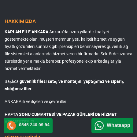
HAKKIMIZDA
KAPLAN FİLE ANKARA
Ankara'da uzun yıllardır faaliyet
göstermekte olan, müşteri memnuniyeti, kaliteli hizmet ve uygun
fiyatlı çözümleri sunmak gibi prensipleri benimseyerek güvenlik ağ
file sistemleri alanlarında hizmet veren bir firmadır. Sektörde uzunca
sürelerdir yer almakla beraber, profesyonel ekip arkadaşlarıyla
hizmet vermektedir.
Başlıca
güvenlik filesi satış ve montajını yaptığımız ve sipariş
aldığımız iller
ANKARA ili ve ilçeleri ve çevre iller
HAFTA SONU CUMARTESİ VE PAZAR GÜNLERİ DE HİZMET
VERMEKTEYİZ!
0545 240 09 94
Whatsapp