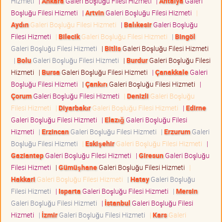
Hizmeti
|
Ankara
Galeri Boşluğu Filesi Hizmeti
|
Antalya
Galeri
Boşluğu Filesi Hizmeti
|
Artvin
Galeri Boşluğu Filesi Hizmeti
|
Aydın
Galeri Boşluğu Filesi Hizmeti
|
Balıkesir
Galeri Boşluğu
Filesi Hizmeti
|
Bilecik
Galeri Boşluğu Filesi Hizmeti
|
Bingöl
Galeri Boşluğu Filesi Hizmeti
|
Bitlis
Galeri Boşluğu Filesi Hizmeti
|
Bolu
Galeri Boşluğu Filesi Hizmeti
|
Burdur
Galeri Boşluğu Filesi
Hizmeti
|
Bursa
Galeri Boşluğu Filesi Hizmeti
|
Çanakkale
Galeri
Boşluğu Filesi Hizmeti
|
Çankırı
Galeri Boşluğu Filesi Hizmeti
|
Çorum
Galeri Boşluğu Filesi Hizmeti
|
Denizli
Galeri Boşluğu
Filesi Hizmeti
|
Diyarbakır
Galeri Boşluğu Filesi Hizmeti
|
Edirne
Galeri Boşluğu Filesi Hizmeti
|
Elazığ
Galeri Boşluğu Filesi
Hizmeti
|
Erzincan
Galeri Boşluğu Filesi Hizmeti
|
Erzurum
Galeri
Boşluğu Filesi Hizmeti
|
Eskişehir
Galeri Boşluğu Filesi Hizmeti
|
Gaziantep
Galeri Boşluğu Filesi Hizmeti
|
Giresun
Galeri Boşluğu
Filesi Hizmeti
|
Gümüşhane
Galeri Boşluğu Filesi Hizmeti
|
Hakkari
Galeri Boşluğu Filesi Hizmeti
|
Hatay
Galeri Boşluğu
Filesi Hizmeti
|
Isparta
Galeri Boşluğu Filesi Hizmeti
|
Mersin
Galeri Boşluğu Filesi Hizmeti
|
İstanbul
Galeri Boşluğu Filesi
Hizmeti
|
İzmir
Galeri Boşluğu Filesi Hizmeti
|
Kars
Galeri