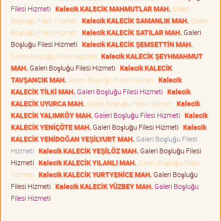
Filesi Hizmeti
Kalecik KALECİK MAHMUTLAR MAH.
Galeri
Boşluğu Filesi Hizmeti
Kalecik KALECİK SAMANLIK MAH.
Galeri
Boşluğu Filesi Hizmeti
Kalecik KALECİK SATILAR MAH.
Galeri
Boşluğu Filesi Hizmeti
Kalecik KALECİK ŞEMSETTİN MAH.
Galeri Boşluğu Filesi Hizmeti
Kalecik KALECİK ŞEYHMAHMUT
MAH.
Galeri Boşluğu Filesi Hizmeti
Kalecik KALECİK
TAVŞANCIK MAH.
Galeri Boşluğu Filesi Hizmeti
Kalecik
KALECİK TİLKİ MAH.
Galeri Boşluğu Filesi Hizmeti
Kalecik
KALECİK UYURCA MAH.
Galeri Boşluğu Filesi Hizmeti
Kalecik
KALECİK YALIMKÖY MAH.
Galeri Boşluğu Filesi Hizmeti
Kalecik
KALECİK YENİÇÖTE MAH.
Galeri Boşluğu Filesi Hizmeti
Kalecik
KALECİK YENİDOĞAN YEŞİLYURT MAH.
Galeri Boşluğu Filesi
Hizmeti
Kalecik KALECİK YEŞİLÖZ MAH.
Galeri Boşluğu Filesi
Hizmeti
Kalecik KALECİK YILANLI MAH.
Galeri Boşluğu Filesi
Hizmeti
Kalecik KALECİK YURTYENİCE MAH.
Galeri Boşluğu
Filesi Hizmeti
Kalecik KALECİK YÜZBEY MAH.
Galeri Boşluğu
Filesi Hizmeti