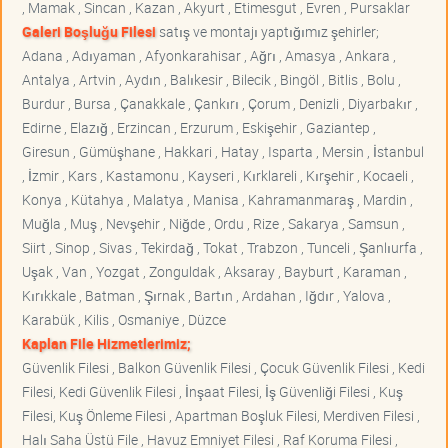
, Mamak , Sincan , Kazan , Akyurt , Etimesgut , Evren , Pursaklar
Galeri Boşluğu Filesi
satış ve montajı yaptığımız şehirler;
Adana , Adıyaman , Afyonkarahisar , Ağrı , Amasya , Ankara ,
Antalya , Artvin , Aydın , Balıkesir , Bilecik , Bingöl , Bitlis , Bolu ,
Burdur , Bursa , Çanakkale , Çankırı , Çorum , Denizli , Diyarbakır ,
Edirne , Elazığ , Erzincan , Erzurum , Eskişehir , Gaziantep ,
Giresun , Gümüşhane , Hakkari , Hatay , Isparta , Mersin , İstanbul
, İzmir , Kars , Kastamonu , Kayseri , Kırklareli , Kırşehir , Kocaeli ,
Konya , Kütahya , Malatya , Manisa , Kahramanmaraş , Mardin ,
Muğla , Muş , Nevşehir , Niğde , Ordu , Rize , Sakarya , Samsun ,
Siirt , Sinop , Sivas , Tekirdağ , Tokat , Trabzon , Tunceli , Şanlıurfa ,
Uşak , Van , Yozgat , Zonguldak , Aksaray , Bayburt , Karaman ,
Kırıkkale , Batman , Şırnak , Bartın , Ardahan , Iğdır , Yalova ,
Karabük , Kilis , Osmaniye , Düzce
Kaplan File Hizmetlerimiz;
Güvenlik Filesi , Balkon Güvenlik Filesi , Çocuk Güvenlik Filesi , Kedi
Filesi, Kedi Güvenlik Filesi , İnşaat Filesi, İş Güvenliği Filesi , Kuş
Filesi, Kuş Önleme Filesi , Apartman Boşluk Filesi, Merdiven Filesi ,
Halı Saha Üstü File , Havuz Emniyet Filesi , Raf Koruma Filesi ,