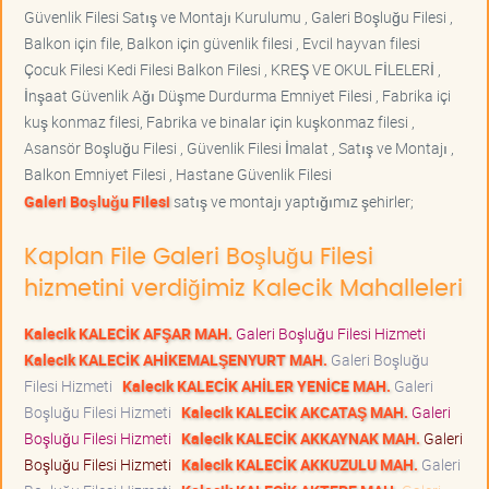
Güvenlik Filesi Satış ve Montajı Kurulumu , Galeri Boşluğu Filesi ,
Balkon için file, Balkon için güvenlik filesi , Evcil hayvan filesi
Çocuk Filesi Kedi Filesi Balkon Filesi , KREŞ VE OKUL FİLELERİ ,
İnşaat Güvenlik Ağı Düşme Durdurma Emniyet Filesi , Fabrika içi
kuş konmaz filesi, Fabrika ve binalar için kuşkonmaz filesi ,
Asansör Boşluğu Filesi , Güvenlik Filesi İmalat , Satış ve Montajı ,
Balkon Emniyet Filesi , Hastane Güvenlik Filesi
Galeri Boşluğu Filesi
satış ve montajı yaptığımız şehirler;
Kaplan File Galeri Boşluğu Filesi
hizmetini verdiğimiz Kalecik Mahalleleri
Kalecik KALECİK AFŞAR MAH.
Galeri Boşluğu Filesi Hizmeti
Kalecik KALECİK AHİKEMALŞENYURT MAH.
Galeri Boşluğu
Filesi Hizmeti
Kalecik KALECİK AHİLER YENİCE MAH.
Galeri
Boşluğu Filesi Hizmeti
Kalecik KALECİK AKCATAŞ MAH.
Galeri
Boşluğu Filesi Hizmeti
Kalecik KALECİK AKKAYNAK MAH.
Galeri
Boşluğu Filesi Hizmeti
Kalecik KALECİK AKKUZULU MAH.
Galeri