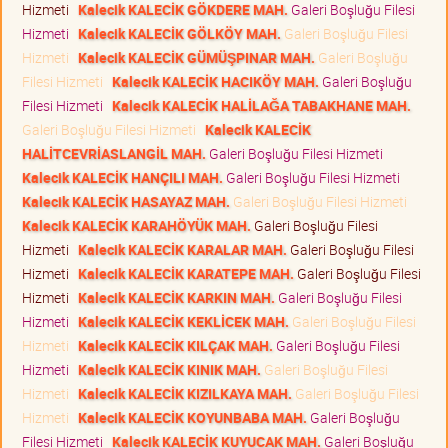
Hizmeti
Kalecik KALECİK GÖKDERE MAH.
Galeri Boşluğu Filesi
Hizmeti
Kalecik KALECİK GÖLKÖY MAH.
Galeri Boşluğu Filesi
Hizmeti
Kalecik KALECİK GÜMÜŞPINAR MAH.
Galeri Boşluğu
Filesi Hizmeti
Kalecik KALECİK HACIKÖY MAH.
Galeri Boşluğu
Filesi Hizmeti
Kalecik KALECİK HALİLAĞA TABAKHANE MAH.
Galeri Boşluğu Filesi Hizmeti
Kalecik KALECİK
HALİTCEVRİASLANGİL MAH.
Galeri Boşluğu Filesi Hizmeti
Kalecik KALECİK HANÇILI MAH.
Galeri Boşluğu Filesi Hizmeti
Kalecik KALECİK HASAYAZ MAH.
Galeri Boşluğu Filesi Hizmeti
Kalecik KALECİK KARAHÖYÜK MAH.
Galeri Boşluğu Filesi
Hizmeti
Kalecik KALECİK KARALAR MAH.
Galeri Boşluğu Filesi
Hizmeti
Kalecik KALECİK KARATEPE MAH.
Galeri Boşluğu Filesi
Hizmeti
Kalecik KALECİK KARKIN MAH.
Galeri Boşluğu Filesi
Hizmeti
Kalecik KALECİK KEKLİCEK MAH.
Galeri Boşluğu Filesi
Hizmeti
Kalecik KALECİK KILÇAK MAH.
Galeri Boşluğu Filesi
Hizmeti
Kalecik KALECİK KINIK MAH.
Galeri Boşluğu Filesi
Hizmeti
Kalecik KALECİK KIZILKAYA MAH.
Galeri Boşluğu Filesi
Hizmeti
Kalecik KALECİK KOYUNBABA MAH.
Galeri Boşluğu
Filesi Hizmeti
Kalecik KALECİK KUYUCAK MAH.
Galeri Boşluğu