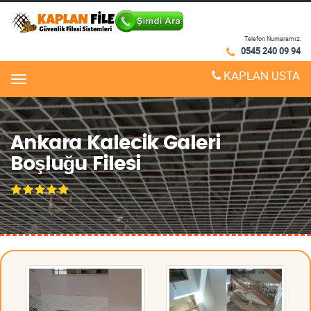
Telefon Numaramız:
0545 240 09 94
KAPLAN USTA
Menu
Ankara Kalecik Galeri
Boşluğu Filesi