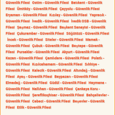
Güvenlik Filesi
Ostim - Güvenlik Filesi
Batıkent - Güvenlik
Filesi
Ümitköy - Güvenlik Filesi
Çayyolu - Güvenlik Filesi
Eryaman - Güvenlik Filesi
Kızılay - Güvenlik Filesi
Yapracık -
Güvenlik Filesi
İvedik - Güvenlik Filesi
İvedik OSB - Güvenlik
Filesi
Şaşmaz - Güvenlik Filesi
Başkent Sanayisi - Güvenlik
Filesi
Çukurambar - Güvenlik Filesi
Söğütözü - Güvenlik Filesi
İncek - Güvenlik Filesi
Siteler - Güvenlik Filesi
Mamak -
Güvenlik Filesi
Çubuk - Güvenlik Filesi
Beştepe - Güvenlik
Filesi
Pursaklar - Güvenlik Filesi
Akyurt - Güvenlik Filesi
Kazan - Güvenlik Filesi
Çamlıdere - Güvenlik Filesi
Polatlı -
Güvenlik Filesi
Kızılcahamam - Güvenlik Filesi
Sıhhiye -
Güvenlik Filesi
Kalecik - Güvenlik Filesi
Altındağ - Güvenlik
Filesi
Ayaş - Güvenlik Filesi
Baypazarı - Güvenlik Filesi
Elmadağ - Güvenlik Filesi
Güdül - Güvenlik Filesi
Haymana -
Güvenlik Filesi
Nallıhan - Güvenlik Filesi
Çankaya Koru -
Güvenlik Filesi
Şereflikoçhisar - Güvenlik Filesi
Bahçelievler -
Güvenlik Filesi
Cebeci - Güvenlik Filesi
Beşevler - Güvenlik
Filesi
Etlik - Güvenlik Filesi