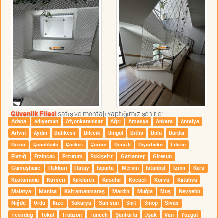
Güvenlik Filesi
satış ve montajı yaptığımız şehirler;
Adana
Adıyaman
Afyonkarahisar
Ağrı
Amasya
Ankara
Antalya
Artvin
Aydın
Balıkesir
Bilecik
Bingöl
Bitlis
Bolu
Burdur
Bursa
Çanakkale
Çankırı
Çorum
Denizli
Diyarbakır
Edirne
Elazığ
Erzincan
Erzurum
Eskişehir
Gaziantep
Giresun
Gümüşhane
Hakkari
Hatay
Isparta
Mersin
İstanbul
İzmir
Kars
Kastamonu
Kayseri
Kırklareli
Kırşehir
Kocaeli
Konya
Kütahya
Malatya
Manisa
Kahramanmaraş
Mardin
Muğla
Muş
Nevşehir
Niğde
Ordu
Rize
Sakarya
Samsun
Siirt
Sinop
Sivas
Tekirdağ
Tokat
Trabzon
Tunceli
Şanlıurfa
Uşak
Van
Yozgat