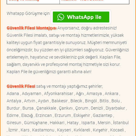
Whatapp Görüşme için
Güvenlik Filesi Montajçısı
Arıyorsanız, doğru adrestesiniz!
Güvenlik Filesi imalatı, satışı ve montajı hizmetlerimizle, yüksek
kaliteyi uygun fiyat garantisiyle sunuyoruz. Müşteri memnuniyeti
önceliğimizdir, bu yüzden en iyi çözümleri sağlıyoruz. Güvenliğinizi
ertelemeyin, hayatınız ve sevdikleriniz çok değerli. Kaplan File,
sağlam, dayanıklı ve profesyonel montaj hizmetiyle sizi korur.
Kaplan File ile güvenliğinizi garanti altına alın!
Güvenlik Filesi
satış ve montajı yaptığımız şehirler;
Adana , Adıyaman , Afyonkarahisar , Ağrı , Amasya , Ankara ,
Antalya , Artvin , Aydın , Balıkesir , Bilecik , Bingöl , Bitlis , Bolu ,
Burdur , Bursa , Çanakkale , Çankırı , Çorum , Denizli , Diyarbakır ,
Edirne , Elazığ , Erzincan , Erzurum , Eskişehir , Gaziantep ,
Giresun , Gümüşhane , Hakkari , Hatay , Isparta , Mersin , İstanbul
, İzmir , Kars , Kastamonu , Kayseri , Kırklareli , Kırşehir , Kocaeli ,