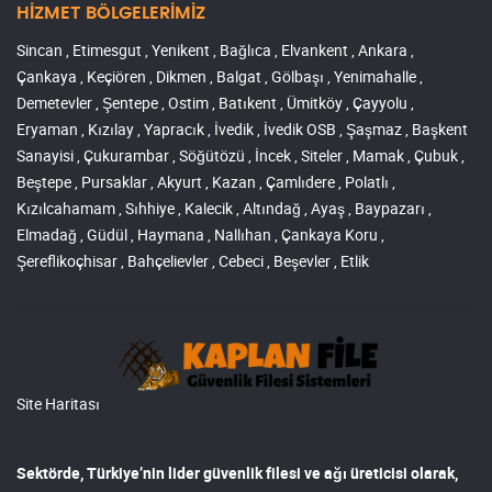
HİZMET BÖLGELERİMİZ
Sincan , Etimesgut , Yenikent , Bağlıca , Elvankent , Ankara ,
Çankaya , Keçiören , Dikmen , Balgat , Gölbaşı , Yenimahalle ,
Demetevler , Şentepe , Ostim , Batıkent , Ümitköy , Çayyolu ,
Eryaman , Kızılay , Yapracık , İvedik , İvedik OSB , Şaşmaz , Başkent
Sanayisi , Çukurambar , Söğütözü , İncek , Siteler , Mamak , Çubuk ,
Beştepe , Pursaklar , Akyurt , Kazan , Çamlıdere , Polatlı ,
Kızılcahamam , Sıhhiye , Kalecik , Altındağ , Ayaş , Baypazarı ,
Elmadağ , Güdül , Haymana , Nallıhan , Çankaya Koru ,
Şereflikoçhisar , Bahçelievler , Cebeci , Beşevler , Etlik
Site Haritası
Sektörde, Türkiye’nin lider
güvenlik filesi ve ağı
üreticisi olarak,