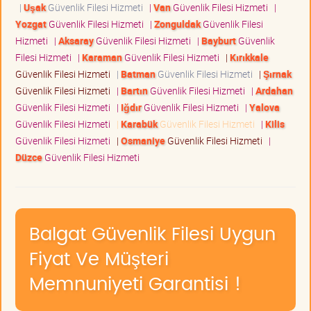
|
Uşak
Güvenlik Filesi Hizmeti
|
Van
Güvenlik Filesi Hizmeti
|
Yozgat
Güvenlik Filesi Hizmeti
|
Zonguldak
Güvenlik Filesi
Hizmeti
|
Aksaray
Güvenlik Filesi Hizmeti
|
Bayburt
Güvenlik
Filesi Hizmeti
|
Karaman
Güvenlik Filesi Hizmeti
|
Kırıkkale
Güvenlik Filesi Hizmeti
|
Batman
Güvenlik Filesi Hizmeti
|
Şırnak
Güvenlik Filesi Hizmeti
|
Bartın
Güvenlik Filesi Hizmeti
|
Ardahan
Güvenlik Filesi Hizmeti
|
Iğdır
Güvenlik Filesi Hizmeti
|
Yalova
Güvenlik Filesi Hizmeti
|
Karabük
Güvenlik Filesi Hizmeti
|
Kilis
Güvenlik Filesi Hizmeti
|
Osmaniye
Güvenlik Filesi Hizmeti
|
Düzce
Güvenlik Filesi Hizmeti
Balgat Güvenlik Filesi Uygun
Fiyat Ve Müşteri
Memnuniyeti Garantisi !