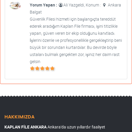
Yorum Yapan :
Ali Yazgeldi, Konum :
Ankara
Balgat
Güvenlik Filesi hizmeti için başlangıçta tereddüt
ederek aradığım Kaplan File firması, işini titizlikle
yapan, güven veren bir ekip olduğunu kanıtladı.
İşlerini özenle ve profesyonellikle gerçekleştirip beni
büyük bir sorundan kurtardılar. Bu devirde böyle
ustaları bulmak gerçekten zor, işiniz her daim rast
gelsin
HAKKIMIZDA
KAPLAN FİLE ANKARA
Ankara'da uzun yıllardır faaliyet