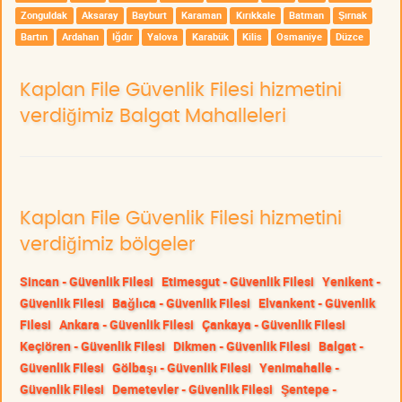
Zonguldak
Aksaray
Bayburt
Karaman
Kırıkkale
Batman
Şırnak
Bartın
Ardahan
Iğdır
Yalova
Karabük
Kilis
Osmaniye
Düzce
Kaplan File Güvenlik Filesi hizmetini
verdiğimiz Balgat Mahalleleri
Kaplan File Güvenlik Filesi hizmetini
verdiğimiz bölgeler
Sincan - Güvenlik Filesi
Etimesgut - Güvenlik Filesi
Yenikent -
Güvenlik Filesi
Bağlıca - Güvenlik Filesi
Elvankent - Güvenlik
Filesi
Ankara - Güvenlik Filesi
Çankaya - Güvenlik Filesi
Keçiören - Güvenlik Filesi
Dikmen - Güvenlik Filesi
Balgat -
Güvenlik Filesi
Gölbaşı - Güvenlik Filesi
Yenimahalle -
Güvenlik Filesi
Demetevler - Güvenlik Filesi
Şentepe -