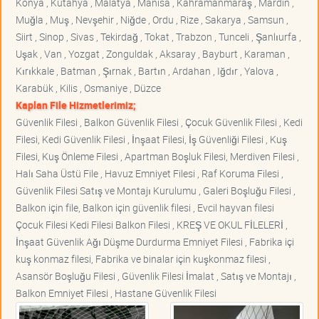
Konya , Kütahya , Malatya , Manisa , Kahramanmaraş , Mardin ,
Muğla , Muş , Nevşehir , Niğde , Ordu , Rize , Sakarya , Samsun ,
Siirt , Sinop , Sivas , Tekirdağ , Tokat , Trabzon , Tunceli , Şanlıurfa ,
Uşak , Van , Yozgat , Zonguldak , Aksaray , Bayburt , Karaman ,
Kırıkkale , Batman , Şırnak , Bartın , Ardahan , Iğdır , Yalova ,
Karabük , Kilis , Osmaniye , Düzce
Kaplan File Hizmetlerimiz;
Güvenlik Filesi , Balkon Güvenlik Filesi , Çocuk Güvenlik Filesi , Kedi
Filesi, Kedi Güvenlik Filesi , İnşaat Filesi, İş Güvenliği Filesi , Kuş
Filesi, Kuş Önleme Filesi , Apartman Boşluk Filesi, Merdiven Filesi ,
Halı Saha Üstü File , Havuz Emniyet Filesi , Raf Koruma Filesi ,
Güvenlik Filesi Satış ve Montajı Kurulumu , Galeri Boşluğu Filesi ,
Balkon için file, Balkon için güvenlik filesi , Evcil hayvan filesi
Çocuk Filesi Kedi Filesi Balkon Filesi , KREŞ VE OKUL FİLELERİ ,
İnşaat Güvenlik Ağı Düşme Durdurma Emniyet Filesi , Fabrika içi
kuş konmaz filesi, Fabrika ve binalar için kuşkonmaz filesi ,
Asansör Boşluğu Filesi , Güvenlik Filesi İmalat , Satış ve Montajı ,
Balkon Emniyet Filesi , Hastane Güvenlik Filesi