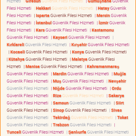
Hizmeti
|
Giresun
Güvenlik Filesi Hizmeti
|
Gümüşhane
Güvenlik
Filesi Hizmeti
|
Hakkari
Güvenlik Filesi Hizmeti
|
Hatay
Güvenlik
Filesi Hizmeti
|
Isparta
Güvenlik Filesi Hizmeti
|
Mersin
Güvenlik
Filesi Hizmeti
|
İstanbul
Güvenlik Filesi Hizmeti
|
İzmir
Güvenlik
Filesi Hizmeti
|
Kars
Güvenlik Filesi Hizmeti
|
Kastamonu
Güvenlik Filesi Hizmeti
|
Kayseri
Güvenlik Filesi Hizmeti
|
Kırklareli
Güvenlik Filesi Hizmeti
|
Kırşehir
Güvenlik Filesi Hizmeti
|
Kocaeli
Güvenlik Filesi Hizmeti
|
Konya
Güvenlik Filesi Hizmeti
|
Kütahya
Güvenlik Filesi Hizmeti
|
Malatya
Güvenlik Filesi
Hizmeti
|
Manisa
Güvenlik Filesi Hizmeti
|
Kahramanmaraş
Güvenlik Filesi Hizmeti
|
Mardin
Güvenlik Filesi Hizmeti
|
Muğla
Güvenlik Filesi Hizmeti
|
Muş
Güvenlik Filesi Hizmeti
|
Nevşehir
Güvenlik Filesi Hizmeti
|
Niğde
Güvenlik Filesi Hizmeti
|
Ordu
Güvenlik Filesi Hizmeti
|
Rize
Güvenlik Filesi Hizmeti
|
Sakarya
Güvenlik Filesi Hizmeti
|
Samsun
Güvenlik Filesi Hizmeti
|
Siirt
Güvenlik Filesi Hizmeti
|
Sinop
Güvenlik Filesi Hizmeti
|
Sivas
Güvenlik Filesi Hizmeti
|
Tekirdağ
Güvenlik Filesi Hizmeti
|
Tokat
Güvenlik Filesi Hizmeti
|
Trabzon
Güvenlik Filesi Hizmeti
|
Tunceli
Güvenlik Filesi Hizmeti
|
Şanlıurfa
Güvenlik Filesi Hizmeti