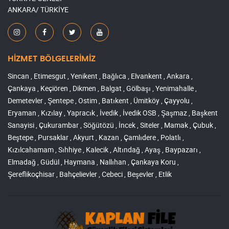
ANKARA/ TÜRKİYE
HİZMET BÖLGELERİMİZ
Sincan , Etimesgut , Yenikent , Bağlıca , Elvankent , Ankara ,
Çankaya , Keçiören , Dikmen , Balgat , Gölbaşı , Yenimahalle ,
Demetevler , Şentepe , Ostim , Batıkent , Ümitköy , Çayyolu ,
Eryaman , Kızılay , Yapracık , İvedik , İvedik OSB , Şaşmaz , Başkent
Sanayisi , Çukurambar , Söğütözü , İncek , Siteler , Mamak , Çubuk ,
Beştepe , Pursaklar , Akyurt , Kazan , Çamlıdere , Polatlı ,
Kızılcahamam , Sıhhiye , Kalecik , Altındağ , Ayaş , Baypazarı ,
Elmadağ , Güdül , Haymana , Nallıhan , Çankaya Koru ,
Şereflikoçhisar , Bahçelievler , Cebeci , Beşevler , Etlik