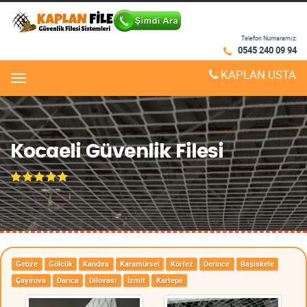
Telefon Numaramız:
0545 240 09 94
KAPLAN USTA
Menu
Kocaeli Güvenlik Filesi
Gebze
Gölcük
Kandıra
Karamürsel
Körfez
Derince
Başiskele
Çayırova
Darıca
Dilovası
İzmit
Kartepe