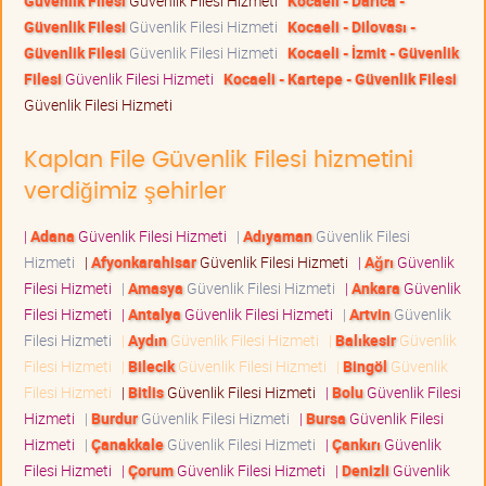
Güvenlik Filesi
Güvenlik Filesi Hizmeti
Kocaeli - Darıca -
Güvenlik Filesi
Güvenlik Filesi Hizmeti
Kocaeli - Dilovası -
Güvenlik Filesi
Güvenlik Filesi Hizmeti
Kocaeli - İzmit - Güvenlik
Filesi
Güvenlik Filesi Hizmeti
Kocaeli - Kartepe - Güvenlik Filesi
Güvenlik Filesi Hizmeti
Kaplan File Güvenlik Filesi hizmetini
verdiğimiz şehirler
|
Adana
Güvenlik Filesi Hizmeti
|
Adıyaman
Güvenlik Filesi
Hizmeti
|
Afyonkarahisar
Güvenlik Filesi Hizmeti
|
Ağrı
Güvenlik
Filesi Hizmeti
|
Amasya
Güvenlik Filesi Hizmeti
|
Ankara
Güvenlik
Filesi Hizmeti
|
Antalya
Güvenlik Filesi Hizmeti
|
Artvin
Güvenlik
Filesi Hizmeti
|
Aydın
Güvenlik Filesi Hizmeti
|
Balıkesir
Güvenlik
Filesi Hizmeti
|
Bilecik
Güvenlik Filesi Hizmeti
|
Bingöl
Güvenlik
Filesi Hizmeti
|
Bitlis
Güvenlik Filesi Hizmeti
|
Bolu
Güvenlik Filesi
Hizmeti
|
Burdur
Güvenlik Filesi Hizmeti
|
Bursa
Güvenlik Filesi
Hizmeti
|
Çanakkale
Güvenlik Filesi Hizmeti
|
Çankırı
Güvenlik
Filesi Hizmeti
|
Çorum
Güvenlik Filesi Hizmeti
|
Denizli
Güvenlik