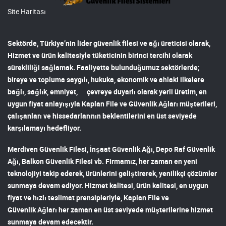
Site Haritası
Sektörde, Türkiye’nin lider
güvenlik filesi ve ağı
üreticisi olarak,
Hizmet ve ürün kalitesiyle tüketicinin birinci tercihi olarak
sürekliliği sağlamak. Faaliyette bulunduğumuz sektörlerde;
bireye ve topluma saygılı, hukuka, ekonomik ve ahlaki ilkelere
bağlı, sağlık, emniyet, çevreye duyarlı olarak yerli üretim, en
uygun fiyat anlayışıyla
Kaplan File ve Güvenlik Ağları
müşterileri,
çalışanları ve hissedarlarının beklentilerini en üst seviyede
karşılamayı hedefliyor.
Merdiven Güvenlik Filesi
,
İnşaat Güvenlik Ağı
,
Depo Raf Güvenlik
Ağı
,
Balkon Güvenlik Filesi
vb. Firmamız, her zaman en yeni
teknolojiyi takip ederek, ürünlerini geliştirerek, yenilikçi çözümler
sunmaya devam ediyor. Hizmet kalitesi, ürün kalitesi, en uygun
fiyat ve hızlı teslimat prensipleriyle,
Kaplan File ve
Güvenlik Ağları
her zaman en üst seviyede müşterilerine hizmet
sunmaya devam edecektir.