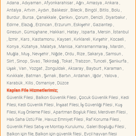
Adana , Adıyaman , Afyonkarahisar , Ağrı , Amasya , Ankara ,
Antalya , Artvin , Aydın , Balıkesir , Bilecik , Bingöl , Bitlis , Bolu ,
Burdur , Bursa , Çanakkale , Çankırı , Çorum , Denizli , Diyarbakır ,
Edirne , Elazığ , Erzincan , Erzurum , Eskişehir , Gaziantep ,
Giresun , Gümüşhane , Hakkari , Hatay , Isparta , Mersin , İstanbul
, İzmir , Kars , Kastamonu , Kayseri , Kırklareli , Kırşehir , Kocaeli ,
Konya , Kütahya , Malatya , Manisa , Kahramanmaraş , Mardin ,
Muğla , Muş , Nevşehir , Niğde , Ordu , Rize , Sakarya , Samsun ,
Siirt , Sinop , Sivas , Tekirdağ , Tokat , Trabzon , Tunceli , Şanlıurfa ,
Uşak , Van , Yozgat , Zonguldak , Aksaray , Bayburt , Karaman ,
Kırıkkale , Batman , Şırnak , Bartın , Ardahan , Iğdır , Yalova ,
Karabük , Kilis , Osmaniye , Düzce
Kaplan File Hizmetlerimiz;
Güvenlik Filesi , Balkon Güvenlik Filesi , Çocuk Güvenlik Filesi , Kedi
Filesi, Kedi Güvenlik Filesi , İnşaat Filesi, İş Güvenliği Filesi , Kuş
Filesi, Kuş Önleme Filesi , Apartman Boşluk Filesi, Merdiven Filesi ,
Halı Saha Üstü File , Havuz Emniyet Filesi , Raf Koruma Filesi ,
Güvenlik Filesi Satış ve Montajı Kurulumu , Galeri Boşluğu Filesi ,
Balkon için file, Balkon için güvenlik filesi , Evcil hayvan filesi