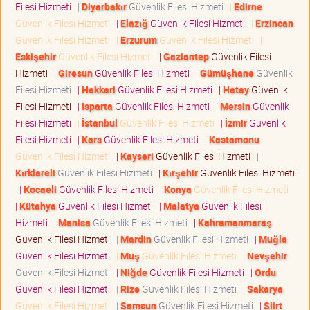
Filesi Hizmeti
|
Diyarbakır
Güvenlik Filesi Hizmeti
|
Edirne
Güvenlik Filesi Hizmeti
|
Elazığ
Güvenlik Filesi Hizmeti
|
Erzincan
Güvenlik Filesi Hizmeti
|
Erzurum
Güvenlik Filesi Hizmeti
|
Eskişehir
Güvenlik Filesi Hizmeti
|
Gaziantep
Güvenlik Filesi
Hizmeti
|
Giresun
Güvenlik Filesi Hizmeti
|
Gümüşhane
Güvenlik
Filesi Hizmeti
|
Hakkari
Güvenlik Filesi Hizmeti
|
Hatay
Güvenlik
Filesi Hizmeti
|
Isparta
Güvenlik Filesi Hizmeti
|
Mersin
Güvenlik
Filesi Hizmeti
|
İstanbul
Güvenlik Filesi Hizmeti
|
İzmir
Güvenlik
Filesi Hizmeti
|
Kars
Güvenlik Filesi Hizmeti
|
Kastamonu
Güvenlik Filesi Hizmeti
|
Kayseri
Güvenlik Filesi Hizmeti
|
Kırklareli
Güvenlik Filesi Hizmeti
|
Kırşehir
Güvenlik Filesi Hizmeti
|
Kocaeli
Güvenlik Filesi Hizmeti
|
Konya
Güvenlik Filesi Hizmeti
|
Kütahya
Güvenlik Filesi Hizmeti
|
Malatya
Güvenlik Filesi
Hizmeti
|
Manisa
Güvenlik Filesi Hizmeti
|
Kahramanmaraş
Güvenlik Filesi Hizmeti
|
Mardin
Güvenlik Filesi Hizmeti
|
Muğla
Güvenlik Filesi Hizmeti
|
Muş
Güvenlik Filesi Hizmeti
|
Nevşehir
Güvenlik Filesi Hizmeti
|
Niğde
Güvenlik Filesi Hizmeti
|
Ordu
Güvenlik Filesi Hizmeti
|
Rize
Güvenlik Filesi Hizmeti
|
Sakarya
Güvenlik Filesi Hizmeti
|
Samsun
Güvenlik Filesi Hizmeti
|
Siirt