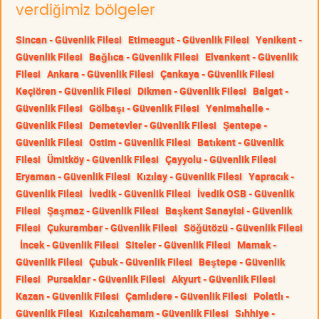
verdiğimiz bölgeler
Sincan - Güvenlik Filesi
Etimesgut - Güvenlik Filesi
Yenikent -
Güvenlik Filesi
Bağlıca - Güvenlik Filesi
Elvankent - Güvenlik
Filesi
Ankara - Güvenlik Filesi
Çankaya - Güvenlik Filesi
Keçiören - Güvenlik Filesi
Dikmen - Güvenlik Filesi
Balgat -
Güvenlik Filesi
Gölbaşı - Güvenlik Filesi
Yenimahalle -
Güvenlik Filesi
Demetevler - Güvenlik Filesi
Şentepe -
Güvenlik Filesi
Ostim - Güvenlik Filesi
Batıkent - Güvenlik
Filesi
Ümitköy - Güvenlik Filesi
Çayyolu - Güvenlik Filesi
Eryaman - Güvenlik Filesi
Kızılay - Güvenlik Filesi
Yapracık -
Güvenlik Filesi
İvedik - Güvenlik Filesi
İvedik OSB - Güvenlik
Filesi
Şaşmaz - Güvenlik Filesi
Başkent Sanayisi - Güvenlik
Filesi
Çukurambar - Güvenlik Filesi
Söğütözü - Güvenlik Filesi
İncek - Güvenlik Filesi
Siteler - Güvenlik Filesi
Mamak -
Güvenlik Filesi
Çubuk - Güvenlik Filesi
Beştepe - Güvenlik
Filesi
Pursaklar - Güvenlik Filesi
Akyurt - Güvenlik Filesi
Kazan - Güvenlik Filesi
Çamlıdere - Güvenlik Filesi
Polatlı -
Güvenlik Filesi
Kızılcahamam - Güvenlik Filesi
Sıhhiye -