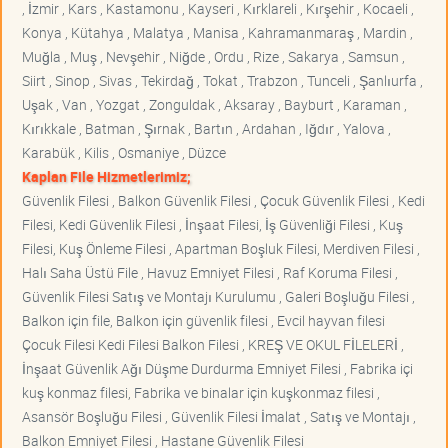
, İzmir , Kars , Kastamonu , Kayseri , Kırklareli , Kırşehir , Kocaeli ,
Konya , Kütahya , Malatya , Manisa , Kahramanmaraş , Mardin ,
Muğla , Muş , Nevşehir , Niğde , Ordu , Rize , Sakarya , Samsun ,
Siirt , Sinop , Sivas , Tekirdağ , Tokat , Trabzon , Tunceli , Şanlıurfa ,
Uşak , Van , Yozgat , Zonguldak , Aksaray , Bayburt , Karaman ,
Kırıkkale , Batman , Şırnak , Bartın , Ardahan , Iğdır , Yalova ,
Karabük , Kilis , Osmaniye , Düzce
Kaplan File Hizmetlerimiz;
Güvenlik Filesi , Balkon Güvenlik Filesi , Çocuk Güvenlik Filesi , Kedi
Filesi, Kedi Güvenlik Filesi , İnşaat Filesi, İş Güvenliği Filesi , Kuş
Filesi, Kuş Önleme Filesi , Apartman Boşluk Filesi, Merdiven Filesi ,
Halı Saha Üstü File , Havuz Emniyet Filesi , Raf Koruma Filesi ,
Güvenlik Filesi Satış ve Montajı Kurulumu , Galeri Boşluğu Filesi ,
Balkon için file, Balkon için güvenlik filesi , Evcil hayvan filesi
Çocuk Filesi Kedi Filesi Balkon Filesi , KREŞ VE OKUL FİLELERİ ,
İnşaat Güvenlik Ağı Düşme Durdurma Emniyet Filesi , Fabrika içi
kuş konmaz filesi, Fabrika ve binalar için kuşkonmaz filesi ,
Asansör Boşluğu Filesi , Güvenlik Filesi İmalat , Satış ve Montajı ,
Balkon Emniyet Filesi , Hastane Güvenlik Filesi