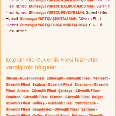
Filesi Hizmeti
Etimesgut YURTÇU BALIKUYUMCU MAH.
Güvenlik
Filesi Hizmeti
Etimesgut YURTÇU FEVZİYE MAH.
Güvenlik Filesi
Hizmeti
Etimesgut YURTÇU ŞEHİTALİ MAH.
Güvenlik Filesi
Hizmeti
Etimesgut YURTÇU YUKARIYURTÇU MAH.
Güvenlik
Filesi Hizmeti
Kaplan File Güvenlik Filesi hizmetini
verdiğimiz bölgeler
Sincan - Güvenlik Filesi
Etimesgut - Güvenlik Filesi
Yenikent -
Güvenlik Filesi
Bağlıca - Güvenlik Filesi
Elvankent - Güvenlik
Filesi
Ankara - Güvenlik Filesi
Çankaya - Güvenlik Filesi
Keçiören - Güvenlik Filesi
Dikmen - Güvenlik Filesi
Balgat -
Güvenlik Filesi
Gölbaşı - Güvenlik Filesi
Yenimahalle -
Güvenlik Filesi
Demetevler - Güvenlik Filesi
Şentepe -
Güvenlik Filesi
Ostim - Güvenlik Filesi
Batıkent - Güvenlik