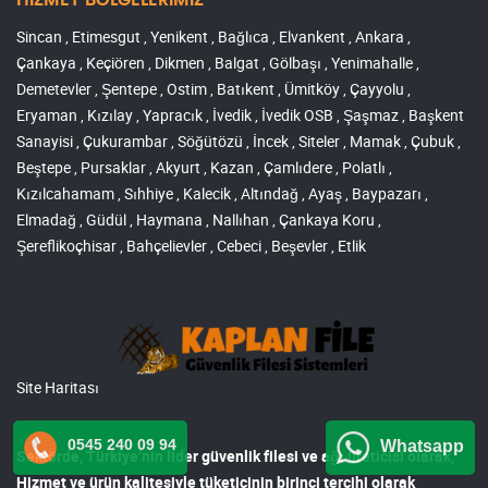
HİZMET BÖLGELERİMİZ
Sincan , Etimesgut , Yenikent , Bağlıca , Elvankent , Ankara ,
Çankaya , Keçiören , Dikmen , Balgat , Gölbaşı , Yenimahalle ,
Demetevler , Şentepe , Ostim , Batıkent , Ümitköy , Çayyolu ,
Eryaman , Kızılay , Yapracık , İvedik , İvedik OSB , Şaşmaz , Başkent
Sanayisi , Çukurambar , Söğütözü , İncek , Siteler , Mamak , Çubuk ,
Beştepe , Pursaklar , Akyurt , Kazan , Çamlıdere , Polatlı ,
Kızılcahamam , Sıhhiye , Kalecik , Altındağ , Ayaş , Baypazarı ,
Elmadağ , Güdül , Haymana , Nallıhan , Çankaya Koru ,
Şereflikoçhisar , Bahçelievler , Cebeci , Beşevler , Etlik
Site Haritası
0545 240 09 94
Whatsapp
Sektörde, Türkiye’nin lider
güvenlik filesi ve ağı
üreticisi olarak,
Hizmet ve ürün kalitesiyle tüketicinin birinci tercihi olarak