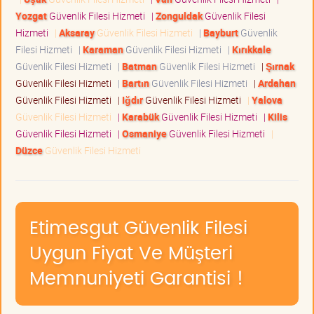
Yozgat
Güvenlik Filesi Hizmeti
|
Zonguldak
Güvenlik Filesi
Hizmeti
|
Aksaray
Güvenlik Filesi Hizmeti
|
Bayburt
Güvenlik
Filesi Hizmeti
|
Karaman
Güvenlik Filesi Hizmeti
|
Kırıkkale
Güvenlik Filesi Hizmeti
|
Batman
Güvenlik Filesi Hizmeti
|
Şırnak
Güvenlik Filesi Hizmeti
|
Bartın
Güvenlik Filesi Hizmeti
|
Ardahan
Güvenlik Filesi Hizmeti
|
Iğdır
Güvenlik Filesi Hizmeti
|
Yalova
Güvenlik Filesi Hizmeti
|
Karabük
Güvenlik Filesi Hizmeti
|
Kilis
Güvenlik Filesi Hizmeti
|
Osmaniye
Güvenlik Filesi Hizmeti
|
Düzce
Güvenlik Filesi Hizmeti
Etimesgut Güvenlik Filesi
Uygun Fiyat Ve Müşteri
Memnuniyeti Garantisi !