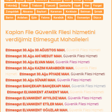
Tekirdağ
Tokat
Trabzon
Tunceli
Şanlıurfa
Uşak
Van
Yozgat
Zonguldak
Aksaray
Bayburt
Karaman
Kırıkkale
Batman
Şırnak
Bartın
Ardahan
Iğdır
Yalova
Karabük
Kilis
Osmaniye
Düzce
Kaplan File Güvenlik Filesi hizmetini
verdiğimiz Etimesgut Mahalleleri
Etimesgut 30.Ağu 30 AĞUSTOS MAH.
Güvenlik Filesi Hizmeti
Etimesgut 30.Ağu AHİ MESUT MAH.
Güvenlik Filesi Hizmeti
Etimesgut 30.Ağu ELVAN MAH.
Güvenlik Filesi Hizmeti
Etimesgut 30.Ağu KAZIM KARABEKİR MAH.
Güvenlik Filesi
Hizmeti
Etimesgut 30.Ağu PİYADE MAH.
Güvenlik Filesi Hizmeti
Etimesgut 30.Ağu SÜVARİ MAH.
Güvenlik Filesi Hizmeti
Etimesgut BAHÇEKAPI BAHÇEKAPI MAH.
Güvenlik Filesi Hizmeti
Etimesgut ELVANKENT ATAKENT MAH.
Güvenlik Filesi Hizmeti
Etimesgut ELVANKENT AYYILDIZ MAH.
Güvenlik Filesi Hizmeti
Etimesgut ELVANKENT ETİLER MAH.
Güvenlik Filesi Hizmeti
Etimesgut ELVANKENT OĞUZLAR MAH.
Güvenlik Filesi Hizmeti