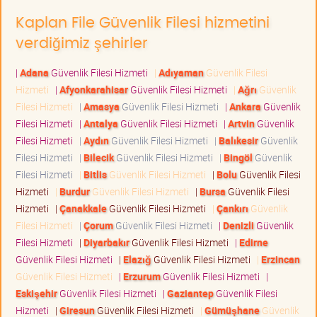
Kaplan File Güvenlik Filesi hizmetini
verdiğimiz şehirler
|
Adana
Güvenlik Filesi Hizmeti
|
Adıyaman
Güvenlik Filesi
Hizmeti
|
Afyonkarahisar
Güvenlik Filesi Hizmeti
|
Ağrı
Güvenlik
Filesi Hizmeti
|
Amasya
Güvenlik Filesi Hizmeti
|
Ankara
Güvenlik
Filesi Hizmeti
|
Antalya
Güvenlik Filesi Hizmeti
|
Artvin
Güvenlik
Filesi Hizmeti
|
Aydın
Güvenlik Filesi Hizmeti
|
Balıkesir
Güvenlik
Filesi Hizmeti
|
Bilecik
Güvenlik Filesi Hizmeti
|
Bingöl
Güvenlik
Filesi Hizmeti
|
Bitlis
Güvenlik Filesi Hizmeti
|
Bolu
Güvenlik Filesi
Hizmeti
|
Burdur
Güvenlik Filesi Hizmeti
|
Bursa
Güvenlik Filesi
Hizmeti
|
Çanakkale
Güvenlik Filesi Hizmeti
|
Çankırı
Güvenlik
Filesi Hizmeti
|
Çorum
Güvenlik Filesi Hizmeti
|
Denizli
Güvenlik
Filesi Hizmeti
|
Diyarbakır
Güvenlik Filesi Hizmeti
|
Edirne
Güvenlik Filesi Hizmeti
|
Elazığ
Güvenlik Filesi Hizmeti
|
Erzincan
Güvenlik Filesi Hizmeti
|
Erzurum
Güvenlik Filesi Hizmeti
|
Eskişehir
Güvenlik Filesi Hizmeti
|
Gaziantep
Güvenlik Filesi
Hizmeti
|
Giresun
Güvenlik Filesi Hizmeti
|
Gümüşhane
Güvenlik