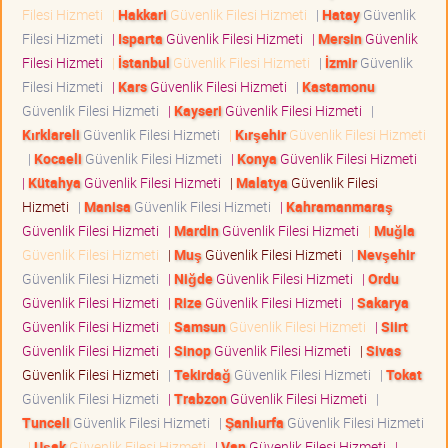
Filesi Hizmeti
|
Hakkari
Güvenlik Filesi Hizmeti
|
Hatay
Güvenlik
Filesi Hizmeti
|
Isparta
Güvenlik Filesi Hizmeti
|
Mersin
Güvenlik
Filesi Hizmeti
|
İstanbul
Güvenlik Filesi Hizmeti
|
İzmir
Güvenlik
Filesi Hizmeti
|
Kars
Güvenlik Filesi Hizmeti
|
Kastamonu
Güvenlik Filesi Hizmeti
|
Kayseri
Güvenlik Filesi Hizmeti
|
Kırklareli
Güvenlik Filesi Hizmeti
|
Kırşehir
Güvenlik Filesi Hizmeti
|
Kocaeli
Güvenlik Filesi Hizmeti
|
Konya
Güvenlik Filesi Hizmeti
|
Kütahya
Güvenlik Filesi Hizmeti
|
Malatya
Güvenlik Filesi
Hizmeti
|
Manisa
Güvenlik Filesi Hizmeti
|
Kahramanmaraş
Güvenlik Filesi Hizmeti
|
Mardin
Güvenlik Filesi Hizmeti
|
Muğla
Güvenlik Filesi Hizmeti
|
Muş
Güvenlik Filesi Hizmeti
|
Nevşehir
Güvenlik Filesi Hizmeti
|
Niğde
Güvenlik Filesi Hizmeti
|
Ordu
Güvenlik Filesi Hizmeti
|
Rize
Güvenlik Filesi Hizmeti
|
Sakarya
Güvenlik Filesi Hizmeti
|
Samsun
Güvenlik Filesi Hizmeti
|
Siirt
Güvenlik Filesi Hizmeti
|
Sinop
Güvenlik Filesi Hizmeti
|
Sivas
Güvenlik Filesi Hizmeti
|
Tekirdağ
Güvenlik Filesi Hizmeti
|
Tokat
Güvenlik Filesi Hizmeti
|
Trabzon
Güvenlik Filesi Hizmeti
|
Tunceli
Güvenlik Filesi Hizmeti
|
Şanlıurfa
Güvenlik Filesi Hizmeti
|
Uşak
Güvenlik Filesi Hizmeti
|
Van
Güvenlik Filesi Hizmeti
|