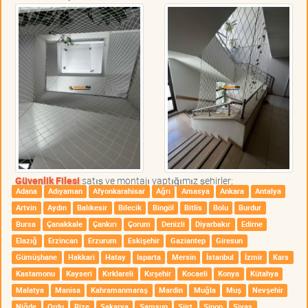
Güvenlik Filesi
satış ve montajı yaptığımız şehirler;
Adana
Adıyaman
Afyonkarahisar
Ağrı
Amasya
Ankara
Antalya
Artvin
Aydın
Balıkesir
Bilecik
Bingöl
Bitlis
Bolu
Burdur
Bursa
Çanakkale
Çankırı
Çorum
Denizli
Diyarbakır
Edirne
Elazığ
Erzincan
Erzurum
Eskişehir
Gaziantep
Giresun
Gümüşhane
Hakkari
Hatay
Isparta
Mersin
İstanbul
İzmir
Kars
Kastamonu
Kayseri
Kırklareli
Kırşehir
Kocaeli
Konya
Kütahya
Malatya
Manisa
Kahramanmaraş
Mardin
Muğla
Muş
Nevşehir
Niğde
Ordu
Rize
Sakarya
Samsun
Siirt
Sinop
Sivas