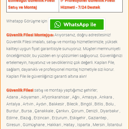
Etimesgut Güvenlik Filesi
✅ Profesyonel Güvenlik Filesi
Satış ve Montaj
Hizmeti - 7/24 Destek
Whatapp Görüşme için
Güvenlik Filesi Montajçısı
Arıyorsanız, doğru adrestesiniz!
Güvenlik Filesi imalatı, satışı ve montajı hizmetlerimizle, yüksek
kaliteyi uygun fiyat garantisiyle sunuyoruz. Müşteri memnuniyeti
önceliğimizdir, bu yüzden en iyi çözümleri sağlıyoruz. Güvenliğinizi
ertelemeyin, hayatınız ve sevdikleriniz çok değerli. Kaplan File,
sağlam, dayanıklı ve profesyonel montaj hizmetiyle sizi korur.
Kaplan File ile güvenliğinizi garanti altına alın!
Güvenlik Filesi
satış ve montajı yaptığımız şehirler;
Adana , Adıyaman , Afyonkarahisar , Ağrı , Amasya , Ankara ,
Antalya , Artvin , Aydın , Balıkesir , Bilecik , Bingöl , Bitlis , Bolu ,
Burdur , Bursa , Çanakkale , Çankırı , Çorum , Denizli , Diyarbakır ,
Edirne , Elazığ , Erzincan , Erzurum , Eskişehir , Gaziantep ,
Giresun , Gümüşhane , Hakkari , Hatay , Isparta , Mersin , İstanbul