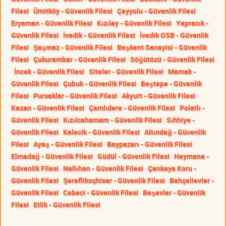
Filesi
Ümitköy - Güvenlik Filesi
Çayyolu - Güvenlik Filesi
Eryaman - Güvenlik Filesi
Kızılay - Güvenlik Filesi
Yapracık -
Güvenlik Filesi
İvedik - Güvenlik Filesi
İvedik OSB - Güvenlik
Filesi
Şaşmaz - Güvenlik Filesi
Başkent Sanayisi - Güvenlik
Filesi
Çukurambar - Güvenlik Filesi
Söğütözü - Güvenlik Filesi
İncek - Güvenlik Filesi
Siteler - Güvenlik Filesi
Mamak -
Güvenlik Filesi
Çubuk - Güvenlik Filesi
Beştepe - Güvenlik
Filesi
Pursaklar - Güvenlik Filesi
Akyurt - Güvenlik Filesi
Kazan - Güvenlik Filesi
Çamlıdere - Güvenlik Filesi
Polatlı -
Güvenlik Filesi
Kızılcahamam - Güvenlik Filesi
Sıhhiye -
Güvenlik Filesi
Kalecik - Güvenlik Filesi
Altındağ - Güvenlik
Filesi
Ayaş - Güvenlik Filesi
Baypazarı - Güvenlik Filesi
Elmadağ - Güvenlik Filesi
Güdül - Güvenlik Filesi
Haymana -
Güvenlik Filesi
Nallıhan - Güvenlik Filesi
Çankaya Koru -
Güvenlik Filesi
Şereflikoçhisar - Güvenlik Filesi
Bahçelievler -
Güvenlik Filesi
Cebeci - Güvenlik Filesi
Beşevler - Güvenlik
Filesi
Etlik - Güvenlik Filesi