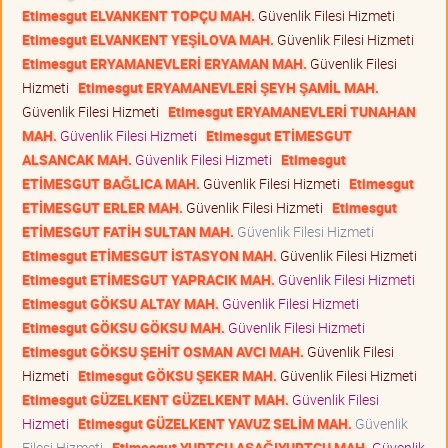
Etimesgut ELVANKENT TOPÇU MAH.
Güvenlik Filesi Hizmeti
Etimesgut ELVANKENT YEŞİLOVA MAH.
Güvenlik Filesi Hizmeti
Etimesgut ERYAMANEVLERİ ERYAMAN MAH.
Güvenlik Filesi
Hizmeti
Etimesgut ERYAMANEVLERİ ŞEYH ŞAMİL MAH.
Güvenlik Filesi Hizmeti
Etimesgut ERYAMANEVLERİ TUNAHAN
MAH.
Güvenlik Filesi Hizmeti
Etimesgut ETİMESGUT
ALSANCAK MAH.
Güvenlik Filesi Hizmeti
Etimesgut
ETİMESGUT BAĞLICA MAH.
Güvenlik Filesi Hizmeti
Etimesgut
ETİMESGUT ERLER MAH.
Güvenlik Filesi Hizmeti
Etimesgut
ETİMESGUT FATİH SULTAN MAH.
Güvenlik Filesi Hizmeti
Etimesgut ETİMESGUT İSTASYON MAH.
Güvenlik Filesi Hizmeti
Etimesgut ETİMESGUT YAPRACIK MAH.
Güvenlik Filesi Hizmeti
Etimesgut GÖKSU ALTAY MAH.
Güvenlik Filesi Hizmeti
Etimesgut GÖKSU GÖKSU MAH.
Güvenlik Filesi Hizmeti
Etimesgut GÖKSU ŞEHİT OSMAN AVCI MAH.
Güvenlik Filesi
Hizmeti
Etimesgut GÖKSU ŞEKER MAH.
Güvenlik Filesi Hizmeti
Etimesgut GÜZELKENT GÜZELKENT MAH.
Güvenlik Filesi
Hizmeti
Etimesgut GÜZELKENT YAVUZ SELİM MAH.
Güvenlik
Filesi Hizmeti
Etimesgut YURTÇU AŞAĞIYURTÇU MAH.
Güvenlik