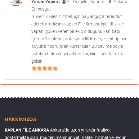
Yorum Yapan :
Ali Yazgeldi, Konum :
Ankara
Etimesgut
Güvenlik Filesi hizmeti için başlangıçta tereddüt
ederek aradığım Kaplan File firması, işini titizlikle
yapan, güven veren bir ekip olduğunu kanıtladı.
İşlerini özenle ve profesyonellikle gerçekleştirip beni
büyük bir sorundan kurtardılar. Bu devirde böyle
ustaları bulmak gerçekten zor, işiniz her daim rast
gelsin
HAKKIMIZDA
KAPLAN FİLE ANKARA
Ankara'da uzun yıllardır faaliyet
göstermekte olan, müşteri memnuniyeti, kaliteli hizmet ve uygun