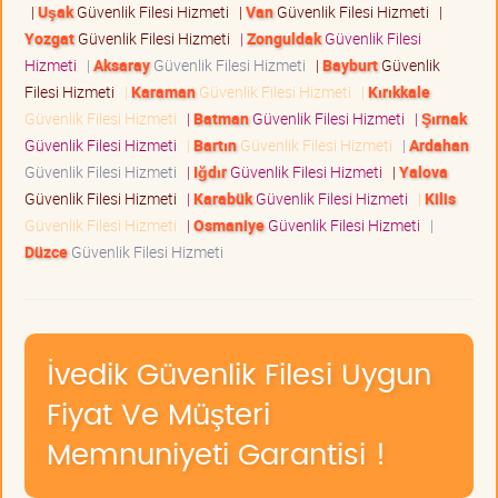
|
Uşak
Güvenlik Filesi Hizmeti
|
Van
Güvenlik Filesi Hizmeti
|
Yozgat
Güvenlik Filesi Hizmeti
|
Zonguldak
Güvenlik Filesi
Hizmeti
|
Aksaray
Güvenlik Filesi Hizmeti
|
Bayburt
Güvenlik
Filesi Hizmeti
|
Karaman
Güvenlik Filesi Hizmeti
|
Kırıkkale
Güvenlik Filesi Hizmeti
|
Batman
Güvenlik Filesi Hizmeti
|
Şırnak
Güvenlik Filesi Hizmeti
|
Bartın
Güvenlik Filesi Hizmeti
|
Ardahan
Güvenlik Filesi Hizmeti
|
Iğdır
Güvenlik Filesi Hizmeti
|
Yalova
Güvenlik Filesi Hizmeti
|
Karabük
Güvenlik Filesi Hizmeti
|
Kilis
Güvenlik Filesi Hizmeti
|
Osmaniye
Güvenlik Filesi Hizmeti
|
Düzce
Güvenlik Filesi Hizmeti
İvedik Güvenlik Filesi Uygun
Fiyat Ve Müşteri
Memnuniyeti Garantisi !