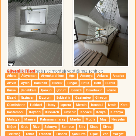
Güvenlik Filesi
satış ve montajı yaptığımız şehirler;
Adana
Adıyaman
Afyonkarahisar
Ağrı
Amasya
Ankara
Antalya
Artvin
Aydın
Balıkesir
Bilecik
Bingöl
Bitlis
Bolu
Burdur
Bursa
Çanakkale
Çankırı
Çorum
Denizli
Diyarbakır
Edirne
Elazığ
Erzincan
Erzurum
Eskişehir
Gaziantep
Giresun
Gümüşhane
Hakkari
Hatay
Isparta
Mersin
İstanbul
İzmir
Kars
Kastamonu
Kayseri
Kırklareli
Kırşehir
Kocaeli
Konya
Kütahya
Malatya
Manisa
Kahramanmaraş
Mardin
Muğla
Muş
Nevşehir
Niğde
Ordu
Rize
Sakarya
Samsun
Siirt
Sinop
Sivas
Tekirdağ
Tokat
Trabzon
Tunceli
Şanlıurfa
Uşak
Van
Yozgat