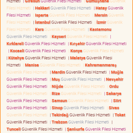
Hizmeti
|
Giresun
Güvenlik Filesi Hizmeti
|
Gümüşhane
Güvenlik
Filesi Hizmeti
|
Hakkari
Güvenlik Filesi Hizmeti
|
Hatay
Güvenlik
Filesi Hizmeti
|
Isparta
Güvenlik Filesi Hizmeti
|
Mersin
Güvenlik
Filesi Hizmeti
|
İstanbul
Güvenlik Filesi Hizmeti
|
İzmir
Güvenlik
Filesi Hizmeti
|
Kars
Güvenlik Filesi Hizmeti
|
Kastamonu
Güvenlik Filesi Hizmeti
|
Kayseri
Güvenlik Filesi Hizmeti
|
Kırklareli
Güvenlik Filesi Hizmeti
|
Kırşehir
Güvenlik Filesi Hizmeti
|
Kocaeli
Güvenlik Filesi Hizmeti
|
Konya
Güvenlik Filesi Hizmeti
|
Kütahya
Güvenlik Filesi Hizmeti
|
Malatya
Güvenlik Filesi
Hizmeti
|
Manisa
Güvenlik Filesi Hizmeti
|
Kahramanmaraş
Güvenlik Filesi Hizmeti
|
Mardin
Güvenlik Filesi Hizmeti
|
Muğla
Güvenlik Filesi Hizmeti
|
Muş
Güvenlik Filesi Hizmeti
|
Nevşehir
Güvenlik Filesi Hizmeti
|
Niğde
Güvenlik Filesi Hizmeti
|
Ordu
Güvenlik Filesi Hizmeti
|
Rize
Güvenlik Filesi Hizmeti
|
Sakarya
Güvenlik Filesi Hizmeti
|
Samsun
Güvenlik Filesi Hizmeti
|
Siirt
Güvenlik Filesi Hizmeti
|
Sinop
Güvenlik Filesi Hizmeti
|
Sivas
Güvenlik Filesi Hizmeti
|
Tekirdağ
Güvenlik Filesi Hizmeti
|
Tokat
Güvenlik Filesi Hizmeti
|
Trabzon
Güvenlik Filesi Hizmeti
|
Tunceli
Güvenlik Filesi Hizmeti
|
Şanlıurfa
Güvenlik Filesi Hizmeti