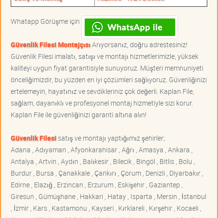
Whatapp Görüşme için
Güvenlik Filesi Montajçısı
Arıyorsanız, doğru adrestesiniz!
Güvenlik Filesi imalatı, satışı ve montajı hizmetlerimizle, yüksek
kaliteyi uygun fiyat garantisiyle sunuyoruz. Müşteri memnuniyeti
önceliğimizdir, bu yüzden en iyi çözümleri sağlıyoruz. Güvenliğinizi
ertelemeyin, hayatınız ve sevdikleriniz çok değerli. Kaplan File,
sağlam, dayanıklı ve profesyonel montaj hizmetiyle sizi korur.
Kaplan File ile güvenliğinizi garanti altına alın!
Güvenlik Filesi
satış ve montajı yaptığımız şehirler;
Adana , Adıyaman , Afyonkarahisar , Ağrı , Amasya , Ankara ,
Antalya , Artvin , Aydın , Balıkesir , Bilecik , Bingöl , Bitlis , Bolu ,
Burdur , Bursa , Çanakkale , Çankırı , Çorum , Denizli , Diyarbakır ,
Edirne , Elazığ , Erzincan , Erzurum , Eskişehir , Gaziantep ,
Giresun , Gümüşhane , Hakkari , Hatay , Isparta , Mersin , İstanbul
, İzmir , Kars , Kastamonu , Kayseri , Kırklareli , Kırşehir , Kocaeli ,