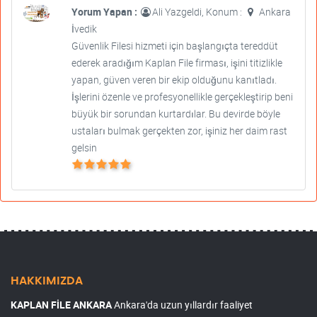
Yorum Yapan :
Ali Yazgeldi, Konum :
Ankara
İvedik
Güvenlik Filesi hizmeti için başlangıçta tereddüt
ederek aradığım Kaplan File firması, işini titizlikle
yapan, güven veren bir ekip olduğunu kanıtladı.
İşlerini özenle ve profesyonellikle gerçekleştirip beni
büyük bir sorundan kurtardılar. Bu devirde böyle
ustaları bulmak gerçekten zor, işiniz her daim rast
gelsin
HAKKIMIZDA
KAPLAN FİLE ANKARA
Ankara'da uzun yıllardır faaliyet