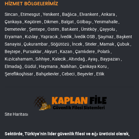
HİZMET BÖLGELERİMİZ
Sincan , Etimesgut , Yenikent , Bağlıca , Elvankent , Ankara ,
Çankaya , Keçiören , Dikmen , Balgat , Gölbaşı , Yenimahalle ,
Demetevler , Şentepe , Ostim , Batıkent , Ümitköy , Çayyolu ,
Eryaman , Kızılay , Yapracık , İvedik , İvedik OSB , Şaşmaz , Başkent
Sanayisi , Çukurambar , Söğütözü , İncek , Siteler , Mamak , Çubuk ,
Beştepe , Pursaklar , Akyurt , Kazan , Çamlıdere , Polatlı ,
Kızılcahamam , Sıhhiye , Kalecik , Altındağ , Ayaş , Baypazarı ,
Elmadağ , Güdül , Haymana , Nallıhan , Çankaya Koru ,
Şereflikoçhisar , Bahçelievler , Cebeci , Beşevler , Etlik
Site Haritası
Sektörde, Türkiye’nin lider
güvenlik filesi ve ağı
üreticisi olarak,