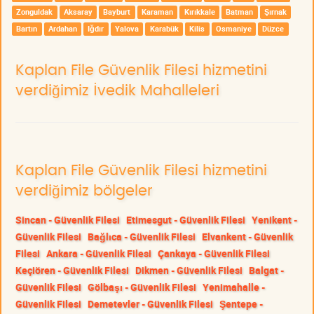
Zonguldak
Aksaray
Bayburt
Karaman
Kırıkkale
Batman
Şırnak
Bartın
Ardahan
Iğdır
Yalova
Karabük
Kilis
Osmaniye
Düzce
Kaplan File Güvenlik Filesi hizmetini
verdiğimiz İvedik Mahalleleri
Kaplan File Güvenlik Filesi hizmetini
verdiğimiz bölgeler
Sincan - Güvenlik Filesi
Etimesgut - Güvenlik Filesi
Yenikent -
Güvenlik Filesi
Bağlıca - Güvenlik Filesi
Elvankent - Güvenlik
Filesi
Ankara - Güvenlik Filesi
Çankaya - Güvenlik Filesi
Keçiören - Güvenlik Filesi
Dikmen - Güvenlik Filesi
Balgat -
Güvenlik Filesi
Gölbaşı - Güvenlik Filesi
Yenimahalle -
Güvenlik Filesi
Demetevler - Güvenlik Filesi
Şentepe -