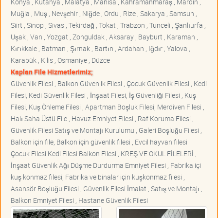
Konya , Kütahya , Malatya , Manisa , Kahramanmaraş , Mardin ,
Muğla , Muş , Nevşehir , Niğde , Ordu , Rize , Sakarya , Samsun ,
Siirt , Sinop , Sivas , Tekirdağ , Tokat , Trabzon , Tunceli , Şanlıurfa ,
Uşak , Van , Yozgat , Zonguldak , Aksaray , Bayburt , Karaman ,
Kırıkkale , Batman , Şırnak , Bartın , Ardahan , Iğdır , Yalova ,
Karabük , Kilis , Osmaniye , Düzce
Kaplan File Hizmetlerimiz;
Güvenlik Filesi , Balkon Güvenlik Filesi , Çocuk Güvenlik Filesi , Kedi
Filesi, Kedi Güvenlik Filesi , İnşaat Filesi, İş Güvenliği Filesi , Kuş
Filesi, Kuş Önleme Filesi , Apartman Boşluk Filesi, Merdiven Filesi ,
Halı Saha Üstü File , Havuz Emniyet Filesi , Raf Koruma Filesi ,
Güvenlik Filesi Satış ve Montajı Kurulumu , Galeri Boşluğu Filesi ,
Balkon için file, Balkon için güvenlik filesi , Evcil hayvan filesi
Çocuk Filesi Kedi Filesi Balkon Filesi , KREŞ VE OKUL FİLELERİ ,
İnşaat Güvenlik Ağı Düşme Durdurma Emniyet Filesi , Fabrika içi
kuş konmaz filesi, Fabrika ve binalar için kuşkonmaz filesi ,
Asansör Boşluğu Filesi , Güvenlik Filesi İmalat , Satış ve Montajı ,
Balkon Emniyet Filesi , Hastane Güvenlik Filesi