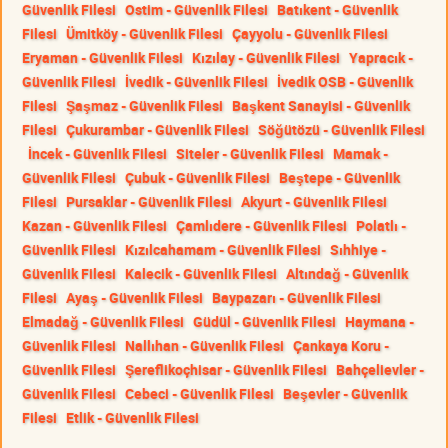
Güvenlik Filesi
Ostim - Güvenlik Filesi
Batıkent - Güvenlik
Filesi
Ümitköy - Güvenlik Filesi
Çayyolu - Güvenlik Filesi
Eryaman - Güvenlik Filesi
Kızılay - Güvenlik Filesi
Yapracık -
Güvenlik Filesi
İvedik - Güvenlik Filesi
İvedik OSB - Güvenlik
Filesi
Şaşmaz - Güvenlik Filesi
Başkent Sanayisi - Güvenlik
Filesi
Çukurambar - Güvenlik Filesi
Söğütözü - Güvenlik Filesi
İncek - Güvenlik Filesi
Siteler - Güvenlik Filesi
Mamak -
Güvenlik Filesi
Çubuk - Güvenlik Filesi
Beştepe - Güvenlik
Filesi
Pursaklar - Güvenlik Filesi
Akyurt - Güvenlik Filesi
Kazan - Güvenlik Filesi
Çamlıdere - Güvenlik Filesi
Polatlı -
Güvenlik Filesi
Kızılcahamam - Güvenlik Filesi
Sıhhiye -
Güvenlik Filesi
Kalecik - Güvenlik Filesi
Altındağ - Güvenlik
Filesi
Ayaş - Güvenlik Filesi
Baypazarı - Güvenlik Filesi
Elmadağ - Güvenlik Filesi
Güdül - Güvenlik Filesi
Haymana -
Güvenlik Filesi
Nallıhan - Güvenlik Filesi
Çankaya Koru -
Güvenlik Filesi
Şereflikoçhisar - Güvenlik Filesi
Bahçelievler -
Güvenlik Filesi
Cebeci - Güvenlik Filesi
Beşevler - Güvenlik
Filesi
Etlik - Güvenlik Filesi