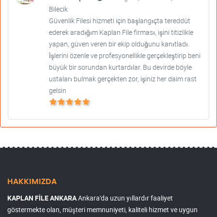
Bilecik
Güvenlik Filesi hizmeti için başlangıçta tereddüt
ederek aradığım Kaplan File firması, işini titizlikle
yapan, güven veren bir ekip olduğunu kanıtladı.
İşlerini özenle ve profesyonellikle gerçekleştirip beni
büyük bir sorundan kurtardılar. Bu devirde böyle
ustaları bulmak gerçekten zor, işiniz her daim rast
gelsin
HAKKIMIZDA
KAPLAN FİLE ANKARA
Ankara'da uzun yıllardır faaliyet
göstermekte olan, müşteri memnuniyeti, kaliteli hizmet ve uygun