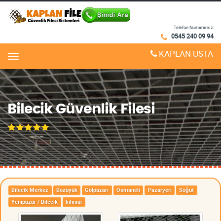
Telefon Numaramız:
0545 240 09 94
KAPLAN USTA
Menu
Bilecik Güvenlik Filesi
Bilecik Merkez
Bozüyük
Gölpazarı
Osmaneli
Pazaryeri
Söğüt
Yenipazar / Bilecik
İnhisar