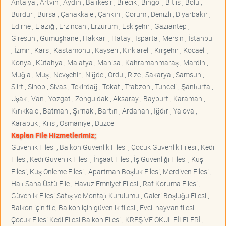
Antalya , Artvin , Aydın , Balıkesir , Bilecik , Bingöl , Bitlis , Bolu ,
Burdur , Bursa , Çanakkale , Çankırı , Çorum , Denizli , Diyarbakır ,
Edirne , Elazığ , Erzincan , Erzurum , Eskişehir , Gaziantep ,
Giresun , Gümüşhane , Hakkari , Hatay , Isparta , Mersin , İstanbul
, İzmir , Kars , Kastamonu , Kayseri , Kırklareli , Kırşehir , Kocaeli ,
Konya , Kütahya , Malatya , Manisa , Kahramanmaraş , Mardin ,
Muğla , Muş , Nevşehir , Niğde , Ordu , Rize , Sakarya , Samsun ,
Siirt , Sinop , Sivas , Tekirdağ , Tokat , Trabzon , Tunceli , Şanlıurfa ,
Uşak , Van , Yozgat , Zonguldak , Aksaray , Bayburt , Karaman ,
Kırıkkale , Batman , Şırnak , Bartın , Ardahan , Iğdır , Yalova ,
Karabük , Kilis , Osmaniye , Düzce
Kaplan File Hizmetlerimiz;
Güvenlik Filesi , Balkon Güvenlik Filesi , Çocuk Güvenlik Filesi , Kedi
Filesi, Kedi Güvenlik Filesi , İnşaat Filesi, İş Güvenliği Filesi , Kuş
Filesi, Kuş Önleme Filesi , Apartman Boşluk Filesi, Merdiven Filesi ,
Halı Saha Üstü File , Havuz Emniyet Filesi , Raf Koruma Filesi ,
Güvenlik Filesi Satış ve Montajı Kurulumu , Galeri Boşluğu Filesi ,
Balkon için file, Balkon için güvenlik filesi , Evcil hayvan filesi
Çocuk Filesi Kedi Filesi Balkon Filesi , KREŞ VE OKUL FİLELERİ ,