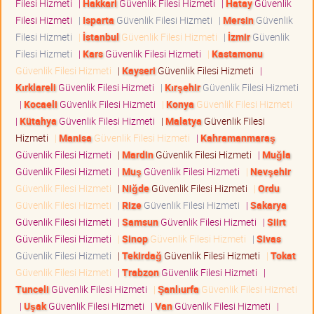
Filesi Hizmeti
|
Hakkari
Güvenlik Filesi Hizmeti
|
Hatay
Güvenlik
Filesi Hizmeti
|
Isparta
Güvenlik Filesi Hizmeti
|
Mersin
Güvenlik
Filesi Hizmeti
|
İstanbul
Güvenlik Filesi Hizmeti
|
İzmir
Güvenlik
Filesi Hizmeti
|
Kars
Güvenlik Filesi Hizmeti
|
Kastamonu
Güvenlik Filesi Hizmeti
|
Kayseri
Güvenlik Filesi Hizmeti
|
Kırklareli
Güvenlik Filesi Hizmeti
|
Kırşehir
Güvenlik Filesi Hizmeti
|
Kocaeli
Güvenlik Filesi Hizmeti
|
Konya
Güvenlik Filesi Hizmeti
|
Kütahya
Güvenlik Filesi Hizmeti
|
Malatya
Güvenlik Filesi
Hizmeti
|
Manisa
Güvenlik Filesi Hizmeti
|
Kahramanmaraş
Güvenlik Filesi Hizmeti
|
Mardin
Güvenlik Filesi Hizmeti
|
Muğla
Güvenlik Filesi Hizmeti
|
Muş
Güvenlik Filesi Hizmeti
|
Nevşehir
Güvenlik Filesi Hizmeti
|
Niğde
Güvenlik Filesi Hizmeti
|
Ordu
Güvenlik Filesi Hizmeti
|
Rize
Güvenlik Filesi Hizmeti
|
Sakarya
Güvenlik Filesi Hizmeti
|
Samsun
Güvenlik Filesi Hizmeti
|
Siirt
Güvenlik Filesi Hizmeti
|
Sinop
Güvenlik Filesi Hizmeti
|
Sivas
Güvenlik Filesi Hizmeti
|
Tekirdağ
Güvenlik Filesi Hizmeti
|
Tokat
Güvenlik Filesi Hizmeti
|
Trabzon
Güvenlik Filesi Hizmeti
|
Tunceli
Güvenlik Filesi Hizmeti
|
Şanlıurfa
Güvenlik Filesi Hizmeti
|
Uşak
Güvenlik Filesi Hizmeti
|
Van
Güvenlik Filesi Hizmeti
|