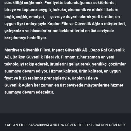
sürekliliği sağlamak. Faaliyette bulunduğumuz sektörlerde;
bireye ve topluma saygılı, hukuka, ekonomik ve ahlaki ilkelere
bağlı, sağlık, emniyet, çevreye duyarlı olarak yerli üretim, en
uygun fiyat anlayışıyla
Kaplan File ve Güvenlik Ağları
müşterileri,
çalışanları ve hissedarlarının beklentilerini en üst seviyede
karşılamayı hedefliyor.
Merdiven Güvenlik Filesi
,
İnşaat Güvenlik Ağı
,
Depo Raf Güvenlik
Ağı
,
Balkon Güvenlik Filesi
vb. Firmamız, her zaman en yeni
teknolojiyi takip ederek, ürünlerini geliştirerek, yenilikçi çözümler
sunmaya devam ediyor. Hizmet kalitesi, ürün kalitesi, en uygun
fiyat ve hızlı teslimat prensipleriyle,
Kaplan File ve
Güvenlik Ağları
her zaman en üst seviyede müşterilerine hizmet
sunmaya devam edecektir.
KAPLAN FİLE 05452400994 ANKARA GÜVENLİK FİLESİ - BALKON GÜVENLİK