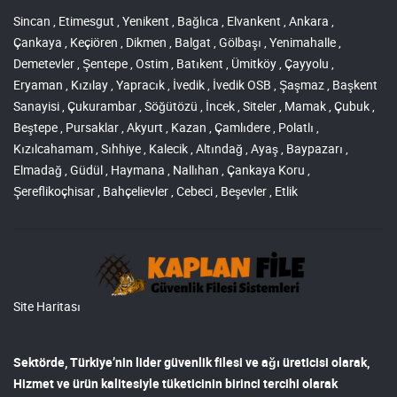
Sincan , Etimesgut , Yenikent , Bağlıca , Elvankent , Ankara ,
Çankaya , Keçiören , Dikmen , Balgat , Gölbaşı , Yenimahalle ,
Demetevler , Şentepe , Ostim , Batıkent , Ümitköy , Çayyolu ,
Eryaman , Kızılay , Yapracık , İvedik , İvedik OSB , Şaşmaz , Başkent
Sanayisi , Çukurambar , Söğütözü , İncek , Siteler , Mamak , Çubuk ,
Beştepe , Pursaklar , Akyurt , Kazan , Çamlıdere , Polatlı ,
Kızılcahamam , Sıhhiye , Kalecik , Altındağ , Ayaş , Baypazarı ,
Elmadağ , Güdül , Haymana , Nallıhan , Çankaya Koru ,
Şereflikoçhisar , Bahçelievler , Cebeci , Beşevler , Etlik
Site Haritası
Sektörde, Türkiye’nin lider
güvenlik filesi ve ağı
üreticisi olarak,
Hizmet ve ürün kalitesiyle tüketicinin birinci tercihi olarak