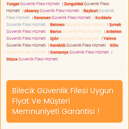
Yozgat
Güvenlik Filesi Hizmeti
|
Zonguldak
Güvenlik Filesi
Hizmeti
|
Aksaray
Güvenlik Filesi Hizmeti
|
Bayburt
Güvenlik
Filesi Hizmeti
|
Karaman
Güvenlik Filesi Hizmeti
|
Kırıkkale
Güvenlik Filesi Hizmeti
|
Batman
Güvenlik Filesi Hizmeti
|
Şırnak
Güvenlik Filesi Hizmeti
|
Bartın
Güvenlik Filesi Hizmeti
|
Ardahan
Güvenlik Filesi Hizmeti
|
Iğdır
Güvenlik Filesi Hizmeti
|
Yalova
Güvenlik Filesi Hizmeti
|
Karabük
Güvenlik Filesi Hizmeti
|
Kilis
Güvenlik Filesi Hizmeti
|
Osmaniye
Güvenlik Filesi Hizmeti
|
Düzce
Güvenlik Filesi Hizmeti
Bilecik Güvenlik Filesi Uygun
Fiyat Ve Müşteri
Memnuniyeti Garantisi !