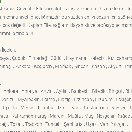
esiniz! Güvenlik Filesi imalatı, satışı ve montajı hizmetlerimizle
ri memnuniyeti önceliğimizdir, bu yüzden en iyi çözümleri sağlıy
iz çok değerli. Kaplan File, sağlam, dayanıklı ve profesyonel mon
aranti altına alın!
a
İlçeleri;
ankaya , Çubuk , Elmadağ , Güdül , Haymana , Kalecik , Kızılcaham
 Gölbaşı / Ankara , Keçiören , Mamak , Sincan , Kazan , Akyurt , Eti
;
kara , Antalya , Artvin , Aydın , Balıkesir , Bilecik , Bingöl , Bitli
enizli , Diyarbakır , Edirne , Elazığ , Erzincan , Erzurum , Eskişehi
sparta , Mersin , İstanbul , İzmir , Kars , Kastamonu , Kayseri , K
Manisa , Kahramanmaraş , Mardin , Muğla , Muş , Nevşehir , Niğde ,
rdağ , Tokat , Trabzon , Tunceli , Şanlıurfa , Uşak , Van , Yozgat ,