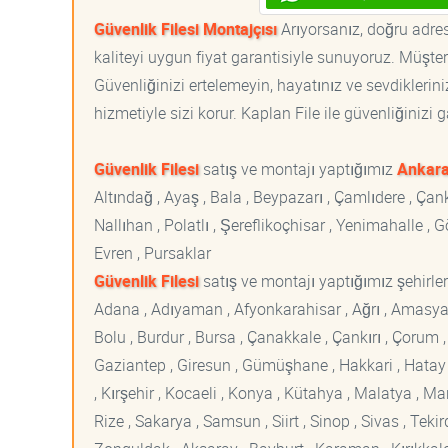
Güvenlik Filesi Montajçısı
Arıyorsanız, doğru adrest
kaliteyi uygun fiyat garantisiyle sunuyoruz. Müşte
Güvenliğinizi ertelemeyin, hayatınız ve sevdiklerin
hizmetiyle sizi korur. Kaplan File ile güvenliğinizi g
Güvenlik Filesi
satış ve montajı yaptığımız
Ankar
Altındağ , Ayaş , Bala , Beypazarı , Çamlıdere , Ç
Nallıhan , Polatlı , Şereflikoçhisar , Yenimahalle ,
Evren , Pursaklar
Güvenlik Filesi
satış ve montajı yaptığımız şehirler
Adana , Adıyaman , Afyonkarahisar , Ağrı , Amasya , An
Bolu , Burdur , Bursa , Çanakkale , Çankırı , Çorum , D
Gaziantep , Giresun , Gümüşhane , Hakkari , Hatay , I
, Kırşehir , Kocaeli , Konya , Kütahya , Malatya , 
Rize , Sakarya , Samsun , Siirt , Sinop , Sivas , Teki