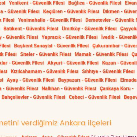
esi
Yenikent - Güvenlik Filesi
Bağlıca - Güvenlik Filesi
Elvan
 - Güvenlik Filesi
Keçiören - Güvenlik Filesi
Dikmen - Güven
 Filesi
Yenimahalle - Güvenlik Filesi
Demetevler - Güvenlik F
Batıkent - Güvenlik Filesi
Ümitköy - Güvenlik Filesi
Çayyolu
y - Güvenlik Filesi
Yapracık - Güvenlik Filesi
İvedik - Güvenlik
ilesi
Başkent Sanayisi - Güvenlik Filesi
Çukurambar - Güven
k Filesi
Siteler - Güvenlik Filesi
Mamak - Güvenlik Filesi
Çu
lar - Güvenlik Filesi
Akyurt - Güvenlik Filesi
Kazan - Güvenli
lesi
Kızılcahamam - Güvenlik Filesi
Sıhhiye - Güvenlik Filesi
si
Ayaş - Güvenlik Filesi
Baypazarı - Güvenlik Filesi
Elmada
- Güvenlik Filesi
Nallıhan - Güvenlik Filesi
Çankaya Koru -
Bahçelievler - Güvenlik Filesi
Cebeci - Güvenlik Filesi
Beşev
metini verdiğimiz Ankara ilçeleri