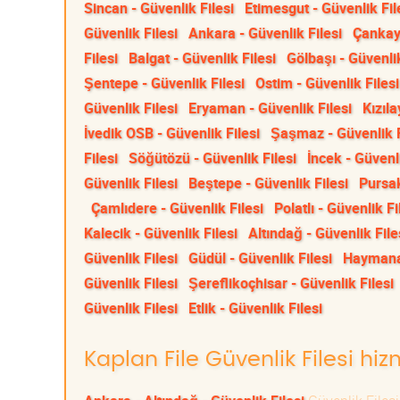
Sincan - Güvenlik Filesi
Etimesgut - Güvenlik Fil
Güvenlik Filesi
Ankara - Güvenlik Filesi
Çankaya
Filesi
Balgat - Güvenlik Filesi
Gölbaşı - Güvenlik
Şentepe - Güvenlik Filesi
Ostim - Güvenlik Filesi
Güvenlik Filesi
Eryaman - Güvenlik Filesi
Kızıla
İvedik OSB - Güvenlik Filesi
Şaşmaz - Güvenlik F
Filesi
Söğütözü - Güvenlik Filesi
İncek - Güvenli
Güvenlik Filesi
Beştepe - Güvenlik Filesi
Pursak
Çamlıdere - Güvenlik Filesi
Polatlı - Güvenlik Fi
Kalecik - Güvenlik Filesi
Altındağ - Güvenlik File
Güvenlik Filesi
Güdül - Güvenlik Filesi
Haymana 
Güvenlik Filesi
Şereflikoçhisar - Güvenlik Filesi
Güvenlik Filesi
Etlik - Güvenlik Filesi
Kaplan File Güvenlik Filesi hiz