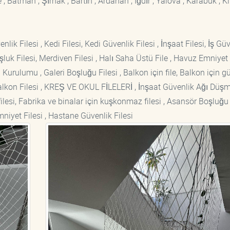
 Batman , Şırnak , Bartın , Ardahan , Iğdır , Yalova , Karabük , Kil
lik Filesi , Kedi Filesi, Kedi Güvenlik Filesi , İnşaat Filesi, İş Gü
luk Filesi, Merdiven Filesi , Halı Saha Üstü File , Havuz Emniyet F
 Kurulumu , Galeri Boşluğu Filesi , Balkon için file, Balkon için g
si Balkon Filesi , KREŞ VE OKUL FİLELERİ , İnşaat Güvenlik Ağı Düş
lesi, Fabrika ve binalar için kuşkonmaz filesi , Asansör Boşluğu F
mniyet Filesi , Hastane Güvenlik Filesi