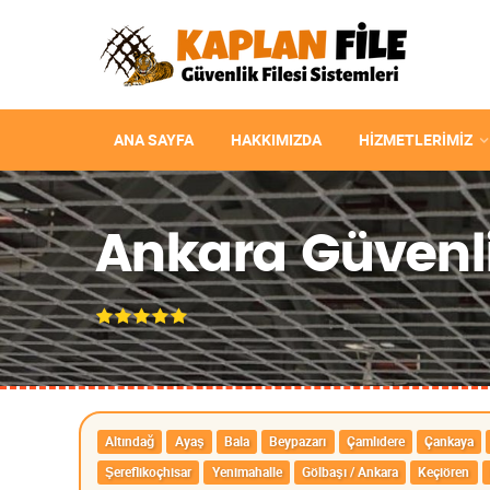
ANA SAYFA
HAKKIMIZDA
HIZMETLERIMIZ
Ankara Güvenlik
Altındağ
Ayaş
Bala
Beypazarı
Çamlıdere
Çankaya
Şereflikoçhisar
Yenimahalle
Gölbaşı / Ankara
Keçiören