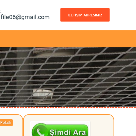
 :
İLETİŞİM ADRESİMİZ
nfile06@gmail.com
M
Polatlı