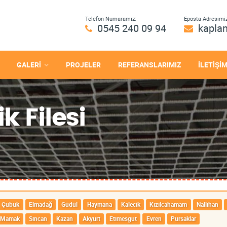
Telefon Numaramız:
Eposta Adresimiz
0545 240 09 94
kapla
GALERİ
PROJELER
REFERANSLARIMIZ
İLETİŞİ
 Filesi
Çubuk
Elmadağ
Güdül
Haymana
Kalecik
Kızılcahamam
Nallıhan
Mamak
Sincan
Kazan
Akyurt
Etimesgut
Evren
Pursaklar