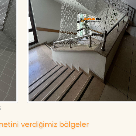
;
metini verdiğimiz bölgeler