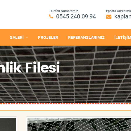
Telefon Numaramız:
Eposta Adresimiz
0545 240 09 94
kapla
GALERİ
PROJELER
REFERANSLARIMIZ
İLETİŞİ
ik Filesi