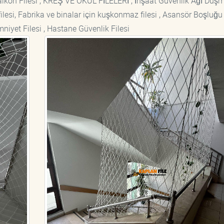
si Balkon Filesi , KREŞ VE OKUL FİLELERİ , İnşaat Güvenlik Ağı Düş
lesi, Fabrika ve binalar için kuşkonmaz filesi , Asansör Boşluğu F
mniyet Filesi , Hastane Güvenlik Filesi