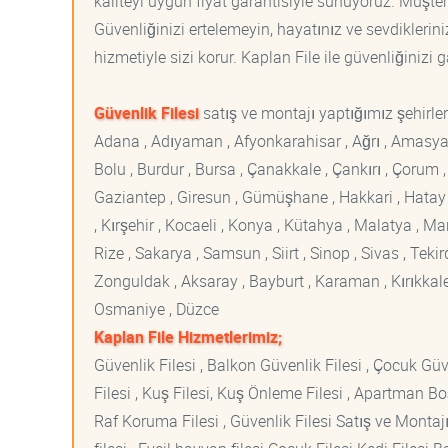
kaliteyi uygun fiyat garantisiyle sunuyoruz. Müşte
Güvenliğinizi ertelemeyin, hayatınız ve sevdiklerin
hizmetiyle sizi korur. Kaplan File ile güvenliğinizi g
Güvenlik Filesi
satış ve montajı yaptığımız şehirler
Adana , Adıyaman , Afyonkarahisar , Ağrı , Amasya , An
Bolu , Burdur , Bursa , Çanakkale , Çankırı , Çorum , D
Gaziantep , Giresun , Gümüşhane , Hakkari , Hatay , I
, Kırşehir , Kocaeli , Konya , Kütahya , Malatya , 
Rize , Sakarya , Samsun , Siirt , Sinop , Sivas , Teki
Zonguldak , Aksaray , Bayburt , Karaman , Kırıkkale ,
Osmaniye , Düzce
Kaplan File Hizmetlerimiz;
Güvenlik Filesi , Balkon Güvenlik Filesi , Çocuk Güven
Filesi , Kuş Filesi, Kuş Önleme Filesi , Apartman Boş
Raf Koruma Filesi , Güvenlik Filesi Satış ve Montajı