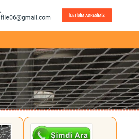
 :
İLETİŞİM ADRESİMİZ
nfile06@gmail.com
M