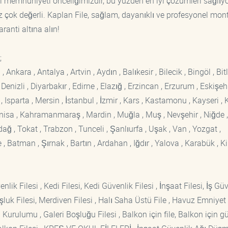
ri memnuniyeti önceliğimizdir, bu yüzden en iyi çözümleri sağlıy
iz çok değerli. Kaplan File, sağlam, dayanıklı ve profesyonel mon
aranti altına alın!
;
kara , Antalya , Artvin , Aydın , Balıkesir , Bilecik , Bingöl , Bitli
enizli , Diyarbakır , Edirne , Elazığ , Erzincan , Erzurum , Eskişehi
sparta , Mersin , İstanbul , İzmir , Kars , Kastamonu , Kayseri , K
Manisa , Kahramanmaraş , Mardin , Muğla , Muş , Nevşehir , Niğde ,
rdağ , Tokat , Trabzon , Tunceli , Şanlıurfa , Uşak , Van , Yozgat ,
 Batman , Şırnak , Bartın , Ardahan , Iğdır , Yalova , Karabük , Kil
lik Filesi , Kedi Filesi, Kedi Güvenlik Filesi , İnşaat Filesi, İş Gü
luk Filesi, Merdiven Filesi , Halı Saha Üstü File , Havuz Emniyet F
 Kurulumu , Galeri Boşluğu Filesi , Balkon için file, Balkon için g