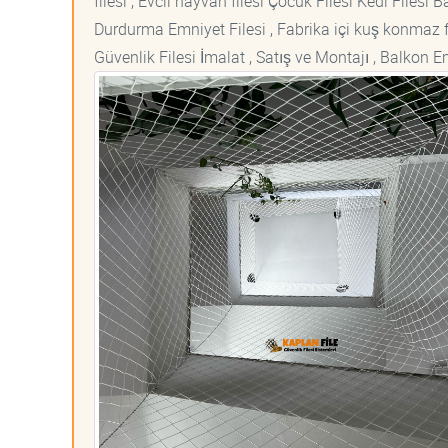
filesi , Evcil hayvan filesi Çocuk Filesi Kedi File
Durdurma Emniyet Filesi , Fabrika içi kuş konmaz fi
Güvenlik Filesi İmalat , Satış ve Montajı , Balkon E