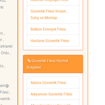
oruz.
taj
Güvenlik Filesi İmalat ,
Satış ve Montajı
Balkon Emniyet Filesi
s ,
r ,
Hastane Güvenlik Filesi
ırklareli
 Ordu ,
Güvenlik Filesi Hizmet
is ,
Bölgeleri
Adana Güvenlik Filesi
venliği
ilesi ,
Adıyaman Güvenlik Filesi
üvenlik