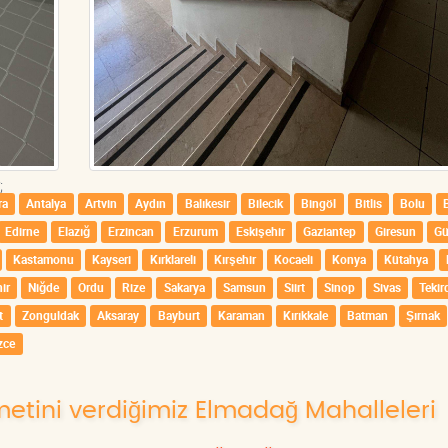
;
ra
Antalya
Artvin
Aydın
Balıkesir
Bilecik
Bingöl
Bitlis
Bolu
Edirne
Elazığ
Erzincan
Erzurum
Eskişehir
Gaziantep
Giresun
G
Kastamonu
Kayseri
Kırklareli
Kırşehir
Kocaeli
Konya
Kütahya
ir
Niğde
Ordu
Rize
Sakarya
Samsun
Siirt
Sinop
Sivas
Tekir
t
Zonguldak
Aksaray
Bayburt
Karaman
Kırıkkale
Batman
Şırnak
zce
zmetini verdiğimiz Elmadağ Mahalleleri