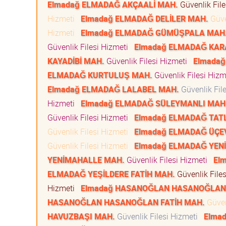
Elmadağ ELMADAĞ AKÇAALİ MAH.
Güvenlik Fil
Hizmeti
Elmadağ ELMADAĞ DELİLER MAH.
Güve
Hizmeti
Elmadağ ELMADAĞ GÜMÜŞPALA MAH
Güvenlik Filesi Hizmeti
Elmadağ ELMADAĞ KA
KAYADİBİ MAH.
Güvenlik Filesi Hizmeti
Elmada
ELMADAĞ KURTULUŞ MAH.
Güvenlik Filesi Hiz
Elmadağ ELMADAĞ LALABEL MAH.
Güvenlik Fil
Hizmeti
Elmadağ ELMADAĞ SÜLEYMANLI MAH
Güvenlik Filesi Hizmeti
Elmadağ ELMADAĞ TAT
Güvenlik Filesi Hizmeti
Elmadağ ELMADAĞ ÜÇE
Güvenlik Filesi Hizmeti
Elmadağ ELMADAĞ YEN
YENİMAHALLE MAH.
Güvenlik Filesi Hizmeti
El
ELMADAĞ YEŞİLDERE FATİH MAH.
Güvenlik File
Hizmeti
Elmadağ HASANOĞLAN HASANOĞLAN 
HASANOĞLAN HASANOĞLAN FATİH MAH.
Güven
HAVUZBAŞI MAH.
Güvenlik Filesi Hizmeti
Elma