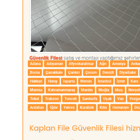
Güvenlik Filesi
satış ve montajı yaptığımız şehirler
Adana
Adıyaman
Afyonkarahisar
Ağrı
Amasya
Anka
Bursa
Çanakkale
Çankırı
Çorum
Denizli
Diyarbakır
Hakkari
Hatay
Isparta
Mersin
İstanbul
İzmir
Kars
Manisa
Kahramanmaraş
Mardin
Muğla
Muş
Nevşeh
Tokat
Trabzon
Tunceli
Şanlıurfa
Uşak
Van
Yozga
Ardahan
Iğdır
Yalova
Karabük
Kilis
Osmaniye
Dü
Kaplan File Güvenlik Filesi hi