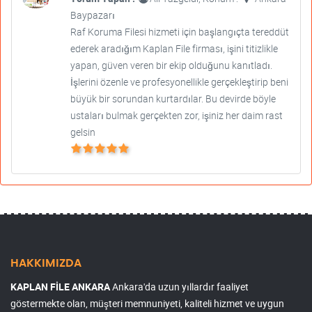
Baypazarı
Raf Koruma Filesi hizmeti için başlangıçta tereddüt
ederek aradığım Kaplan File firması, işini titizlikle
yapan, güven veren bir ekip olduğunu kanıtladı.
İşlerini özenle ve profesyonellikle gerçekleştirip beni
büyük bir sorundan kurtardılar. Bu devirde böyle
ustaları bulmak gerçekten zor, işiniz her daim rast
gelsin
HAKKIMIZDA
KAPLAN FİLE ANKARA
Ankara'da uzun yıllardır faaliyet
göstermekte olan, müşteri memnuniyeti, kaliteli hizmet ve uygun