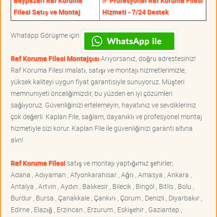
Baypazarı Raf Koruma
✅ Profesyonel Raf Koruma Filesi
Filesi Satış ve Montaj
Hizmeti - 7/24 Destek
Whatapp Görüşme için
Raf Koruma Filesi Montajçısı
Arıyorsanız, doğru adrestesiniz!
Raf Koruma Filesi imalatı, satışı ve montajı hizmetlerimizle,
yüksek kaliteyi uygun fiyat garantisiyle sunuyoruz. Müşteri
memnuniyeti önceliğimizdir, bu yüzden en iyi çözümleri
sağlıyoruz. Güvenliğinizi ertelemeyin, hayatınız ve sevdikleriniz
çok değerli. Kaplan File, sağlam, dayanıklı ve profesyonel montaj
hizmetiyle sizi korur. Kaplan File ile güvenliğinizi garanti altına
alın!
Raf Koruma Filesi
satış ve montajı yaptığımız şehirler;
Adana , Adıyaman , Afyonkarahisar , Ağrı , Amasya , Ankara ,
Antalya , Artvin , Aydın , Balıkesir , Bilecik , Bingöl , Bitlis , Bolu ,
Burdur , Bursa , Çanakkale , Çankırı , Çorum , Denizli , Diyarbakır ,
Edirne , Elazığ , Erzincan , Erzurum , Eskişehir , Gaziantep ,