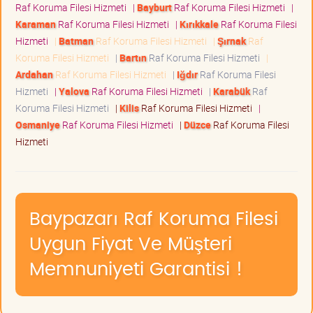
Raf Koruma Filesi Hizmeti
|
Bayburt
Raf Koruma Filesi Hizmeti
|
Karaman
Raf Koruma Filesi Hizmeti
|
Kırıkkale
Raf Koruma Filesi
Hizmeti
|
Batman
Raf Koruma Filesi Hizmeti
|
Şırnak
Raf
Koruma Filesi Hizmeti
|
Bartın
Raf Koruma Filesi Hizmeti
|
Ardahan
Raf Koruma Filesi Hizmeti
|
Iğdır
Raf Koruma Filesi
Hizmeti
|
Yalova
Raf Koruma Filesi Hizmeti
|
Karabük
Raf
Koruma Filesi Hizmeti
|
Kilis
Raf Koruma Filesi Hizmeti
|
Osmaniye
Raf Koruma Filesi Hizmeti
|
Düzce
Raf Koruma Filesi
Hizmeti
Baypazarı Raf Koruma Filesi
Uygun Fiyat Ve Müşteri
Memnuniyeti Garantisi !