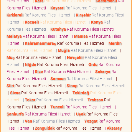
Filesi Hizmeti
|
Kars
Raf Koruma Filesi Hizmeti
|
Kastamonu
Raf
Koruma Filesi Hizmeti
|
Kayseri
Raf Koruma Filesi Hizmeti
|
Kırklareli
Raf Koruma Filesi Hizmeti
|
Kırşehir
Raf Koruma Filesi
Hizmeti
|
Kocaeli
Raf Koruma Filesi Hizmeti
|
Konya
Raf
Koruma Filesi Hizmeti
|
Kütahya
Raf Koruma Filesi Hizmeti
|
Malatya
Raf Koruma Filesi Hizmeti
|
Manisa
Raf Koruma Filesi
Hizmeti
|
Kahramanmaraş
Raf Koruma Filesi Hizmeti
|
Mardin
Raf Koruma Filesi Hizmeti
|
Muğla
Raf Koruma Filesi Hizmeti
|
Muş
Raf Koruma Filesi Hizmeti
|
Nevşehir
Raf Koruma Filesi
Hizmeti
|
Niğde
Raf Koruma Filesi Hizmeti
|
Ordu
Raf Koruma
Filesi Hizmeti
|
Rize
Raf Koruma Filesi Hizmeti
|
Sakarya
Raf
Koruma Filesi Hizmeti
|
Samsun
Raf Koruma Filesi Hizmeti
|
Siirt
Raf Koruma Filesi Hizmeti
|
Sinop
Raf Koruma Filesi Hizmeti
|
Sivas
Raf Koruma Filesi Hizmeti
|
Tekirdağ
Raf Koruma Filesi
Hizmeti
|
Tokat
Raf Koruma Filesi Hizmeti
|
Trabzon
Raf
Koruma Filesi Hizmeti
|
Tunceli
Raf Koruma Filesi Hizmeti
|
Şanlıurfa
Raf Koruma Filesi Hizmeti
|
Uşak
Raf Koruma Filesi
Hizmeti
|
Van
Raf Koruma Filesi Hizmeti
|
Yozgat
Raf Koruma
Filesi Hizmeti
|
Zonguldak
Raf Koruma Filesi Hizmeti
|
Aksaray