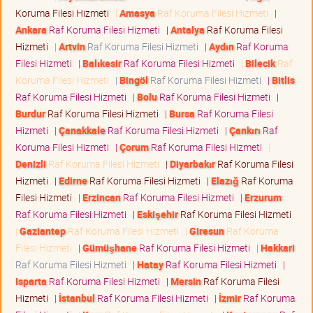
Koruma Filesi Hizmeti
|
Amasya
Raf Koruma Filesi Hizmeti
|
Ankara
Raf Koruma Filesi Hizmeti
|
Antalya
Raf Koruma Filesi
Hizmeti
|
Artvin
Raf Koruma Filesi Hizmeti
|
Aydın
Raf Koruma
Filesi Hizmeti
|
Balıkesir
Raf Koruma Filesi Hizmeti
|
Bilecik
Raf
Koruma Filesi Hizmeti
|
Bingöl
Raf Koruma Filesi Hizmeti
|
Bitlis
Raf Koruma Filesi Hizmeti
|
Bolu
Raf Koruma Filesi Hizmeti
|
Burdur
Raf Koruma Filesi Hizmeti
|
Bursa
Raf Koruma Filesi
Hizmeti
|
Çanakkale
Raf Koruma Filesi Hizmeti
|
Çankırı
Raf
Koruma Filesi Hizmeti
|
Çorum
Raf Koruma Filesi Hizmeti
|
Denizli
Raf Koruma Filesi Hizmeti
|
Diyarbakır
Raf Koruma Filesi
Hizmeti
|
Edirne
Raf Koruma Filesi Hizmeti
|
Elazığ
Raf Koruma
Filesi Hizmeti
|
Erzincan
Raf Koruma Filesi Hizmeti
|
Erzurum
Raf Koruma Filesi Hizmeti
|
Eskişehir
Raf Koruma Filesi Hizmeti
|
Gaziantep
Raf Koruma Filesi Hizmeti
|
Giresun
Raf Koruma
Filesi Hizmeti
|
Gümüşhane
Raf Koruma Filesi Hizmeti
|
Hakkari
Raf Koruma Filesi Hizmeti
|
Hatay
Raf Koruma Filesi Hizmeti
|
Isparta
Raf Koruma Filesi Hizmeti
|
Mersin
Raf Koruma Filesi
Hizmeti
|
İstanbul
Raf Koruma Filesi Hizmeti
|
İzmir
Raf Koruma