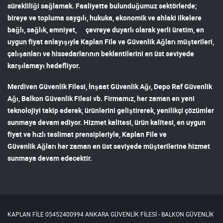
sürekliliği sağlamak. Faaliyette bulunduğumuz sektörlerde;
bireye ve topluma saygılı, hukuka, ekonomik ve ahlaki ilkelere
bağlı, sağlık, emniyet, çevreye duyarlı olarak yerli üretim, en
uygun fiyat anlayışıyla
Kaplan File ve Güvenlik Ağları
müşterileri,
çalışanları ve hissedarlarının beklentilerini en üst seviyede
karşılamayı hedefliyor.
Merdiven Güvenlik Filesi
,
İnşaat Güvenlik Ağı
,
Depo Raf Güvenlik
Ağı
,
Balkon Güvenlik Filesi
vb. Firmamız, her zaman en yeni
teknolojiyi takip ederek, ürünlerini geliştirerek, yenilikçi çözümler
sunmaya devam ediyor. Hizmet kalitesi, ürün kalitesi, en uygun
fiyat ve hızlı teslimat prensipleriyle,
Kaplan File ve
Güvenlik Ağları
her zaman en üst seviyede müşterilerine hizmet
sunmaya devam edecektir.
KAPLAN FİLE 05452400994 ANKARA GÜVENLİK FİLESİ - BALKON GÜVENLİK