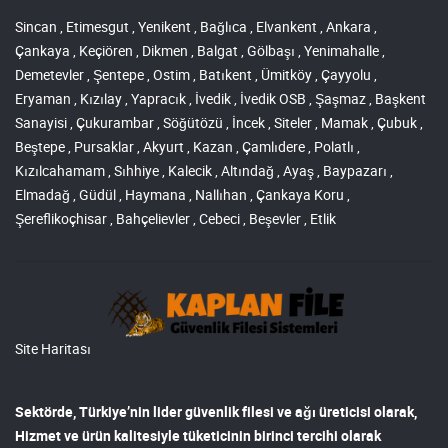
Sincan , Etimesgut , Yenikent , Bağlıca , Elvankent , Ankara ,
Çankaya , Keçiören , Dikmen , Balgat , Gölbaşı , Yenimahalle ,
Demetevler , Şentepe , Ostim , Batıkent , Ümitköy , Çayyolu ,
Eryaman , Kızılay , Yapracık , İvedik , İvedik OSB , Şaşmaz , Başkent
Sanayisi , Çukurambar , Söğütözü , İncek , Siteler , Mamak , Çubuk ,
Beştepe , Pursaklar , Akyurt , Kazan , Çamlıdere , Polatlı ,
Kızılcahamam , Sıhhiye , Kalecik , Altındağ , Ayaş , Baypazarı ,
Elmadağ , Güdül , Haymana , Nallıhan , Çankaya Koru ,
Şereflikoçhisar , Bahçelievler , Cebeci , Beşevler , Etlik
Site Haritası
Sektörde, Türkiye’nin lider
güvenlik filesi ve ağı
üreticisi olarak,
Hizmet ve ürün kalitesiyle tüketicinin birinci tercihi olarak