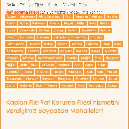
Balkon Emniyet Filesi , Hastane Güvenlik Filesi
Raf Koruma Filesi
satış ve montajı yaptığımız şehirler;
Adana
Adıyaman
Afyonkarahisar
Ağrı
Amasya
Ankara
Antalya
Artvin
Aydın
Balıkesir
Bilecik
Bingöl
Bitlis
Bolu
Burdur
Bursa
Çanakkale
Çankırı
Çorum
Denizli
Diyarbakır
Edirne
Elazığ
Erzincan
Erzurum
Eskişehir
Gaziantep
Giresun
Gümüşhane
Hakkari
Hatay
Isparta
Mersin
İstanbul
İzmir
Kars
Kastamonu
Kayseri
Kırklareli
Kırşehir
Kocaeli
Konya
Kütahya
Malatya
Manisa
Kahramanmaraş
Mardin
Muğla
Muş
Nevşehir
Niğde
Ordu
Rize
Sakarya
Samsun
Siirt
Sinop
Sivas
Tekirdağ
Tokat
Trabzon
Tunceli
Şanlıurfa
Uşak
Van
Yozgat
Zonguldak
Aksaray
Bayburt
Karaman
Kırıkkale
Batman
Şırnak
Bartın
Ardahan
Iğdır
Yalova
Karabük
Kilis
Osmaniye
Düzce
Kaplan File Raf Koruma Filesi hizmetini
verdiğimiz Baypazarı Mahalleleri