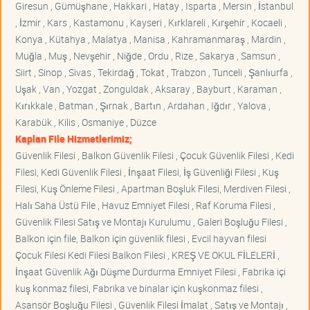
Giresun , Gümüşhane , Hakkari , Hatay , Isparta , Mersin , İstanbul
, İzmir , Kars , Kastamonu , Kayseri , Kırklareli , Kırşehir , Kocaeli ,
Konya , Kütahya , Malatya , Manisa , Kahramanmaraş , Mardin ,
Muğla , Muş , Nevşehir , Niğde , Ordu , Rize , Sakarya , Samsun ,
Siirt , Sinop , Sivas , Tekirdağ , Tokat , Trabzon , Tunceli , Şanlıurfa ,
Uşak , Van , Yozgat , Zonguldak , Aksaray , Bayburt , Karaman ,
Kırıkkale , Batman , Şırnak , Bartın , Ardahan , Iğdır , Yalova ,
Karabük , Kilis , Osmaniye , Düzce
Kaplan File Hizmetlerimiz;
Güvenlik Filesi , Balkon Güvenlik Filesi , Çocuk Güvenlik Filesi , Kedi
Filesi, Kedi Güvenlik Filesi , İnşaat Filesi, İş Güvenliği Filesi , Kuş
Filesi, Kuş Önleme Filesi , Apartman Boşluk Filesi, Merdiven Filesi ,
Halı Saha Üstü File , Havuz Emniyet Filesi , Raf Koruma Filesi ,
Güvenlik Filesi Satış ve Montajı Kurulumu , Galeri Boşluğu Filesi ,
Balkon için file, Balkon için güvenlik filesi , Evcil hayvan filesi
Çocuk Filesi Kedi Filesi Balkon Filesi , KREŞ VE OKUL FİLELERİ ,
İnşaat Güvenlik Ağı Düşme Durdurma Emniyet Filesi , Fabrika içi
kuş konmaz filesi, Fabrika ve binalar için kuşkonmaz filesi ,
Asansör Boşluğu Filesi , Güvenlik Filesi İmalat , Satış ve Montajı ,