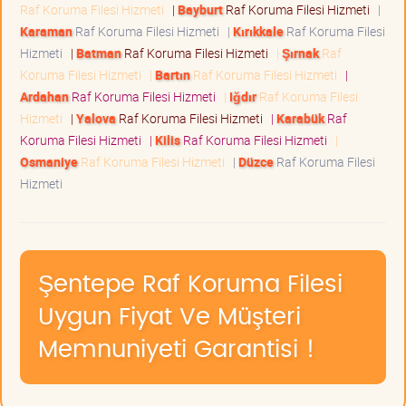
Raf Koruma Filesi Hizmeti
|
Bayburt
Raf Koruma Filesi Hizmeti
|
Karaman
Raf Koruma Filesi Hizmeti
|
Kırıkkale
Raf Koruma Filesi
Hizmeti
|
Batman
Raf Koruma Filesi Hizmeti
|
Şırnak
Raf
Koruma Filesi Hizmeti
|
Bartın
Raf Koruma Filesi Hizmeti
|
Ardahan
Raf Koruma Filesi Hizmeti
|
Iğdır
Raf Koruma Filesi
Hizmeti
|
Yalova
Raf Koruma Filesi Hizmeti
|
Karabük
Raf
Koruma Filesi Hizmeti
|
Kilis
Raf Koruma Filesi Hizmeti
|
Osmaniye
Raf Koruma Filesi Hizmeti
|
Düzce
Raf Koruma Filesi
Hizmeti
Şentepe Raf Koruma Filesi
Uygun Fiyat Ve Müşteri
Memnuniyeti Garantisi !