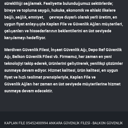
sürekliliği sağlamak. Faaliyette bulunduğumuz sektörlerde;
bireye ve topluma saygılı, hukuka, ekonomik ve ahlaki ilkelere
bağlı, sağlık, emniyet, çevreye duyarlı olarak yerli üretim, en
uygun fiyat anlayışıyla
Kaplan File ve Güvenlik Ağları
müşterileri,
çalışanları ve hissedarlarının beklentilerini en üst seviyede
karşılamayı hedefliyor.
Merdiven Güvenlik Filesi
,
İnşaat Güvenlik Ağı
,
Depo Raf Güvenlik
Ağı
,
Balkon Güvenlik Filesi
vb. Firmamız, her zaman en yeni
teknolojiyi takip ederek, ürünlerini geliştirerek, yenilikçi çözümler
sunmaya devam ediyor. Hizmet kalitesi, ürün kalitesi, en uygun
fiyat ve hızlı teslimat prensipleriyle,
Kaplan File ve
Güvenlik Ağları
her zaman en üst seviyede müşterilerine hizmet
sunmaya devam edecektir.
KAPLAN FİLE 05452400994 ANKARA GÜVENLİK FİLESİ - BALKON GÜVENLİK