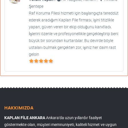
Şentepe
Raf Koruma Filesi hizmeti için başlangıçta tereddüt
ederek aradığım Kaplan File firması, işini titizlikle
yapan, güven veren bir ekip olduğunu kanıtladı.
İşlerini özenle ve profesyonellikle gerçekleştirip beni
büyük bir sorundan kurtardılar. Bu devirde böyle
ustaları bulmak gerçekten zor, işiniz her daim rast
gelsin
HAKKIMIZDA
KAPLAN FİLE ANKARA
Ankara'da uzun yıllardır faaliyet
göstermekte olan, müşteri memnuniyeti, kaliteli hizmet ve uygun