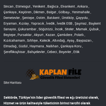
Sincan , Etimesgut , Yenikent , Bağlıca , Elvankent , Ankara ,
Çankaya , Keçiören , Dikmen , Balgat , Gölbaşı , Yenimahalle ,
Demetevler , Şentepe , Ostim , Batıkent , Ümitköy , Çayyolu ,
Eryaman , Kızılay , Yapracık , İvedik , İvedik OSB , Şaşmaz , Başkent
Sanayisi , Çukurambar , Söğütözü , İncek , Siteler , Mamak , Çubuk ,
Beştepe , Pursaklar , Akyurt , Kazan , Çamlıdere , Polatlı ,
Kızılcahamam , Sıhhiye , Kalecik , Altındağ , Ayaş , Baypazarı ,
Elmadağ , Güdül , Haymana , Nallıhan , Çankaya Koru ,
Şereflikoçhisar , Bahçelievler , Cebeci , Beşevler , Etlik
Site Haritası
Sektörde, Türkiye’nin lider
güvenlik filesi ve ağı
üreticisi olarak,
Hizmet ve ürün kalitesiyle tüketicinin birinci tercihi olarak