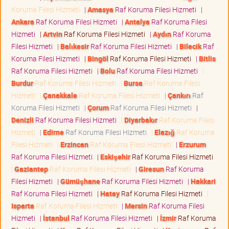
Koruma Filesi Hizmeti
|
Amasya
Raf Koruma Filesi Hizmeti
|
Ankara
Raf Koruma Filesi Hizmeti
|
Antalya
Raf Koruma Filesi
Hizmeti
|
Artvin
Raf Koruma Filesi Hizmeti
|
Aydın
Raf Koruma
Filesi Hizmeti
|
Balıkesir
Raf Koruma Filesi Hizmeti
|
Bilecik
Raf
Koruma Filesi Hizmeti
|
Bingöl
Raf Koruma Filesi Hizmeti
|
Bitlis
Raf Koruma Filesi Hizmeti
|
Bolu
Raf Koruma Filesi Hizmeti
|
Burdur
Raf Koruma Filesi Hizmeti
|
Bursa
Raf Koruma Filesi
Hizmeti
|
Çanakkale
Raf Koruma Filesi Hizmeti
|
Çankırı
Raf
Koruma Filesi Hizmeti
|
Çorum
Raf Koruma Filesi Hizmeti
|
Denizli
Raf Koruma Filesi Hizmeti
|
Diyarbakır
Raf Koruma Filesi
Hizmeti
|
Edirne
Raf Koruma Filesi Hizmeti
|
Elazığ
Raf Koruma
Filesi Hizmeti
|
Erzincan
Raf Koruma Filesi Hizmeti
|
Erzurum
Raf Koruma Filesi Hizmeti
|
Eskişehir
Raf Koruma Filesi Hizmeti
|
Gaziantep
Raf Koruma Filesi Hizmeti
|
Giresun
Raf Koruma
Filesi Hizmeti
|
Gümüşhane
Raf Koruma Filesi Hizmeti
|
Hakkari
Raf Koruma Filesi Hizmeti
|
Hatay
Raf Koruma Filesi Hizmeti
|
Isparta
Raf Koruma Filesi Hizmeti
|
Mersin
Raf Koruma Filesi
Hizmeti
|
İstanbul
Raf Koruma Filesi Hizmeti
|
İzmir
Raf Koruma