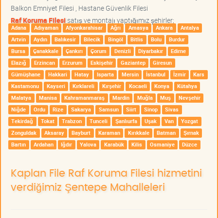
Balkon Emniyet Filesi , Hastane Güvenlik Filesi
Raf Koruma Filesi
satış ve montajı yaptığımız şehirler;
Adana
Adıyaman
Afyonkarahisar
Ağrı
Amasya
Ankara
Antalya
Artvin
Aydın
Balıkesir
Bilecik
Bingöl
Bitlis
Bolu
Burdur
Bursa
Çanakkale
Çankırı
Çorum
Denizli
Diyarbakır
Edirne
Elazığ
Erzincan
Erzurum
Eskişehir
Gaziantep
Giresun
Gümüşhane
Hakkari
Hatay
Isparta
Mersin
İstanbul
İzmir
Kars
Kastamonu
Kayseri
Kırklareli
Kırşehir
Kocaeli
Konya
Kütahya
Malatya
Manisa
Kahramanmaraş
Mardin
Muğla
Muş
Nevşehir
Niğde
Ordu
Rize
Sakarya
Samsun
Siirt
Sinop
Sivas
Tekirdağ
Tokat
Trabzon
Tunceli
Şanlıurfa
Uşak
Van
Yozgat
Zonguldak
Aksaray
Bayburt
Karaman
Kırıkkale
Batman
Şırnak
Bartın
Ardahan
Iğdır
Yalova
Karabük
Kilis
Osmaniye
Düzce
Kaplan File Raf Koruma Filesi hizmetini
verdiğimiz Şentepe Mahalleleri