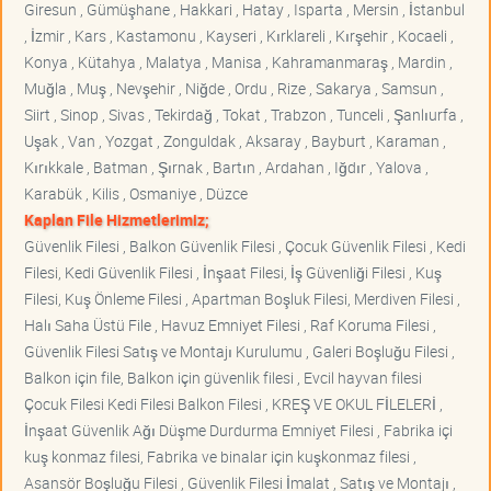
Giresun , Gümüşhane , Hakkari , Hatay , Isparta , Mersin , İstanbul
, İzmir , Kars , Kastamonu , Kayseri , Kırklareli , Kırşehir , Kocaeli ,
Konya , Kütahya , Malatya , Manisa , Kahramanmaraş , Mardin ,
Muğla , Muş , Nevşehir , Niğde , Ordu , Rize , Sakarya , Samsun ,
Siirt , Sinop , Sivas , Tekirdağ , Tokat , Trabzon , Tunceli , Şanlıurfa ,
Uşak , Van , Yozgat , Zonguldak , Aksaray , Bayburt , Karaman ,
Kırıkkale , Batman , Şırnak , Bartın , Ardahan , Iğdır , Yalova ,
Karabük , Kilis , Osmaniye , Düzce
Kaplan File Hizmetlerimiz;
Güvenlik Filesi , Balkon Güvenlik Filesi , Çocuk Güvenlik Filesi , Kedi
Filesi, Kedi Güvenlik Filesi , İnşaat Filesi, İş Güvenliği Filesi , Kuş
Filesi, Kuş Önleme Filesi , Apartman Boşluk Filesi, Merdiven Filesi ,
Halı Saha Üstü File , Havuz Emniyet Filesi , Raf Koruma Filesi ,
Güvenlik Filesi Satış ve Montajı Kurulumu , Galeri Boşluğu Filesi ,
Balkon için file, Balkon için güvenlik filesi , Evcil hayvan filesi
Çocuk Filesi Kedi Filesi Balkon Filesi , KREŞ VE OKUL FİLELERİ ,
İnşaat Güvenlik Ağı Düşme Durdurma Emniyet Filesi , Fabrika içi
kuş konmaz filesi, Fabrika ve binalar için kuşkonmaz filesi ,
Asansör Boşluğu Filesi , Güvenlik Filesi İmalat , Satış ve Montajı ,