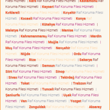
Filesi Hizmeti
|
Kars
Raf Koruma Filesi Hizmeti
|
Kastamonu
Raf
Koruma Filesi Hizmeti
|
Kayseri
Raf Koruma Filesi Hizmeti
|
Kırklareli
Raf Koruma Filesi Hizmeti
|
Kırşehir
Raf Koruma Filesi
Hizmeti
|
Kocaeli
Raf Koruma Filesi Hizmeti
|
Konya
Raf
Koruma Filesi Hizmeti
|
Kütahya
Raf Koruma Filesi Hizmeti
|
Malatya
Raf Koruma Filesi Hizmeti
|
Manisa
Raf Koruma Filesi
Hizmeti
|
Kahramanmaraş
Raf Koruma Filesi Hizmeti
|
Mardin
Raf Koruma Filesi Hizmeti
|
Muğla
Raf Koruma Filesi Hizmeti
|
Muş
Raf Koruma Filesi Hizmeti
|
Nevşehir
Raf Koruma Filesi
Hizmeti
|
Niğde
Raf Koruma Filesi Hizmeti
|
Ordu
Raf Koruma
Filesi Hizmeti
|
Rize
Raf Koruma Filesi Hizmeti
|
Sakarya
Raf
Koruma Filesi Hizmeti
|
Samsun
Raf Koruma Filesi Hizmeti
|
Siirt
Raf Koruma Filesi Hizmeti
|
Sinop
Raf Koruma Filesi Hizmeti
|
Sivas
Raf Koruma Filesi Hizmeti
|
Tekirdağ
Raf Koruma Filesi
Hizmeti
|
Tokat
Raf Koruma Filesi Hizmeti
|
Trabzon
Raf
Koruma Filesi Hizmeti
|
Tunceli
Raf Koruma Filesi Hizmeti
|
Şanlıurfa
Raf Koruma Filesi Hizmeti
|
Uşak
Raf Koruma Filesi
Hizmeti
|
Van
Raf Koruma Filesi Hizmeti
|
Yozgat
Raf Koruma
Filesi Hizmeti
|
Zonguldak
Raf Koruma Filesi Hizmeti
|
Aksaray