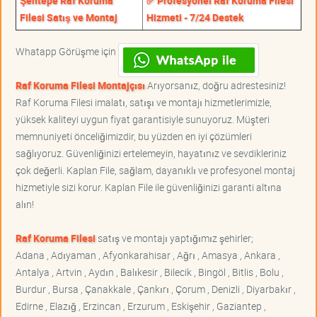
Şentepe Raf Koruma
✅ Profesyonel Raf Koruma Filesi
Filesi Satış ve Montaj
Hizmeti - 7/24 Destek
Whatapp Görüşme için
Raf Koruma Filesi Montajçısı
Arıyorsanız, doğru adrestesiniz!
Raf Koruma Filesi imalatı, satışı ve montajı hizmetlerimizle,
yüksek kaliteyi uygun fiyat garantisiyle sunuyoruz. Müşteri
memnuniyeti önceliğimizdir, bu yüzden en iyi çözümleri
sağlıyoruz. Güvenliğinizi ertelemeyin, hayatınız ve sevdikleriniz
çok değerli. Kaplan File, sağlam, dayanıklı ve profesyonel montaj
hizmetiyle sizi korur. Kaplan File ile güvenliğinizi garanti altına
alın!
Raf Koruma Filesi
satış ve montajı yaptığımız şehirler;
Adana , Adıyaman , Afyonkarahisar , Ağrı , Amasya , Ankara ,
Antalya , Artvin , Aydın , Balıkesir , Bilecik , Bingöl , Bitlis , Bolu ,
Burdur , Bursa , Çanakkale , Çankırı , Çorum , Denizli , Diyarbakır ,
Edirne , Elazığ , Erzincan , Erzurum , Eskişehir , Gaziantep ,