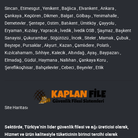
Sincan , Etimesgut , Yenikent , Bağlıca , Elvankent , Ankara ,
Çankaya , Keçiören , Dikmen , Balgat , Gölbaşı , Yenimahalle ,
Demetevler , Şentepe , Ostim , Batıkent , Ümitköy , Çayyolu ,
Eryaman , Kızılay , Yapracık , İvedik , İvedik OSB , Şaşmaz , Başkent
Sanayisi , Çukurambar , Söğütözü , İncek , Siteler , Mamak , Çubuk ,
Beştepe , Pursaklar , Akyurt , Kazan , Çamlıdere , Polatlı ,
Kızılcahamam , Sıhhiye , Kalecik , Altındağ , Ayaş , Baypazarı ,
Elmadağ , Güdül , Haymana , Nallıhan , Çankaya Koru ,
Şereflikoçhisar , Bahçelievler , Cebeci , Beşevler , Etlik
Site Haritası
Sektörde, Türkiye’nin lider
güvenlik filesi ve ağı
üreticisi olarak,
Hizmet ve ürün kalitesiyle tüketicinin birinci tercihi olarak