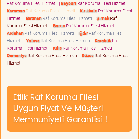
Raf Koruma Filesi Hizmeti
|
Bayburt
Raf Koruma Filesi Hizmeti
|
Karaman
Raf Koruma Filesi Hizmeti
|
Kırıkkale
Raf Koruma Filesi
Hizmeti
|
Batman
Raf Koruma Filesi Hizmeti
|
Şırnak
Raf
Koruma Filesi Hizmeti
|
Bartın
Raf Koruma Filesi Hizmeti
|
Ardahan
Raf Koruma Filesi Hizmeti
|
Iğdır
Raf Koruma Filesi
Hizmeti
|
Yalova
Raf Koruma Filesi Hizmeti
|
Karabük
Raf
Koruma Filesi Hizmeti
|
Kilis
Raf Koruma Filesi Hizmeti
|
Osmaniye
Raf Koruma Filesi Hizmeti
|
Düzce
Raf Koruma Filesi
Hizmeti
Etlik Raf Koruma Filesi
Uygun Fiyat Ve Müşteri
Memnuniyeti Garantisi !