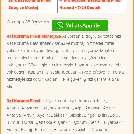
Etlik Raf Koruma Filesi
✅ Profesyonel Raf Koruma Filesi
Satış ve Montaj
Hizmeti - 7/24 Destek
Whatapp Görüşme için
Raf Koruma Filesi Montajçısı
Arıyorsanız, doğru adrestesiniz!
Raf Koruma Filesi imalatı, satışı ve montajı hizmetlerimizle,
yüksek kaliteyi uygun fiyat garantisiyle sunuyoruz. Müşteri
memnuniyeti önceliğimizdir, bu yüzden en iyi çözümleri
sağlıyoruz. Güvenliğinizi ertelemeyin, hayatınız ve sevdikleriniz
çok değerli. Kaplan File, sağlam, dayanıklı ve profesyonel montaj
hizmetiyle sizi korur. Kaplan File ile güvenliğinizi garanti altına
alın!
Raf Koruma Filesi
satış ve montajı yaptığımız şehirler;
Adana , Adıyaman , Afyonkarahisar , Ağrı , Amasya , Ankara ,
Antalya , Artvin , Aydın , Balıkesir , Bilecik , Bingöl , Bitlis , Bolu ,
Burdur , Bursa , Çanakkale , Çankırı , Çorum , Denizli , Diyarbakır ,
Edirne , Elazığ , Erzincan , Erzurum , Eskişehir , Gaziantep ,