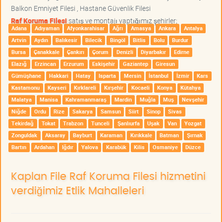
Balkon Emniyet Filesi , Hastane Güvenlik Filesi
Raf Koruma Filesi
satış ve montajı yaptığımız şehirler;
Adana
Adıyaman
Afyonkarahisar
Ağrı
Amasya
Ankara
Antalya
Artvin
Aydın
Balıkesir
Bilecik
Bingöl
Bitlis
Bolu
Burdur
Bursa
Çanakkale
Çankırı
Çorum
Denizli
Diyarbakır
Edirne
Elazığ
Erzincan
Erzurum
Eskişehir
Gaziantep
Giresun
Gümüşhane
Hakkari
Hatay
Isparta
Mersin
İstanbul
İzmir
Kars
Kastamonu
Kayseri
Kırklareli
Kırşehir
Kocaeli
Konya
Kütahya
Malatya
Manisa
Kahramanmaraş
Mardin
Muğla
Muş
Nevşehir
Niğde
Ordu
Rize
Sakarya
Samsun
Siirt
Sinop
Sivas
Tekirdağ
Tokat
Trabzon
Tunceli
Şanlıurfa
Uşak
Van
Yozgat
Zonguldak
Aksaray
Bayburt
Karaman
Kırıkkale
Batman
Şırnak
Bartın
Ardahan
Iğdır
Yalova
Karabük
Kilis
Osmaniye
Düzce
Kaplan File Raf Koruma Filesi hizmetini
verdiğimiz Etlik Mahalleleri