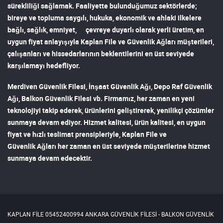
sürekliliği sağlamak. Faaliyette bulunduğumuz sektörlerde;
bireye ve topluma saygılı, hukuka, ekonomik ve ahlaki ilkelere
bağlı, sağlık, emniyet, çevreye duyarlı olarak yerli üretim, en
uygun fiyat anlayışıyla
Kaplan File ve Güvenlik Ağları
müşterileri,
çalışanları ve hissedarlarının beklentilerini en üst seviyede
karşılamayı hedefliyor.
Merdiven Güvenlik Filesi
,
İnşaat Güvenlik Ağı
,
Depo Raf Güvenlik
Ağı
,
Balkon Güvenlik Filesi
vb. Firmamız, her zaman en yeni
teknolojiyi takip ederek, ürünlerini geliştirerek, yenilikçi çözümler
sunmaya devam ediyor. Hizmet kalitesi, ürün kalitesi, en uygun
fiyat ve hızlı teslimat prensipleriyle,
Kaplan File ve
Güvenlik Ağları
her zaman en üst seviyede müşterilerine hizmet
sunmaya devam edecektir.
KAPLAN FİLE 05452400994 ANKARA GÜVENLİK FİLESİ - BALKON GÜVENLİK