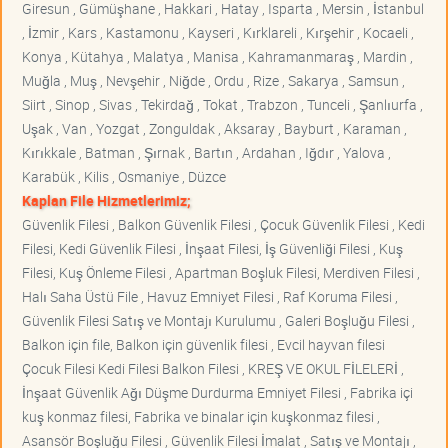
Giresun , Gümüşhane , Hakkari , Hatay , Isparta , Mersin , İstanbul
, İzmir , Kars , Kastamonu , Kayseri , Kırklareli , Kırşehir , Kocaeli ,
Konya , Kütahya , Malatya , Manisa , Kahramanmaraş , Mardin ,
Muğla , Muş , Nevşehir , Niğde , Ordu , Rize , Sakarya , Samsun ,
Siirt , Sinop , Sivas , Tekirdağ , Tokat , Trabzon , Tunceli , Şanlıurfa ,
Uşak , Van , Yozgat , Zonguldak , Aksaray , Bayburt , Karaman ,
Kırıkkale , Batman , Şırnak , Bartın , Ardahan , Iğdır , Yalova ,
Karabük , Kilis , Osmaniye , Düzce
Kaplan File Hizmetlerimiz;
Güvenlik Filesi , Balkon Güvenlik Filesi , Çocuk Güvenlik Filesi , Kedi
Filesi, Kedi Güvenlik Filesi , İnşaat Filesi, İş Güvenliği Filesi , Kuş
Filesi, Kuş Önleme Filesi , Apartman Boşluk Filesi, Merdiven Filesi ,
Halı Saha Üstü File , Havuz Emniyet Filesi , Raf Koruma Filesi ,
Güvenlik Filesi Satış ve Montajı Kurulumu , Galeri Boşluğu Filesi ,
Balkon için file, Balkon için güvenlik filesi , Evcil hayvan filesi
Çocuk Filesi Kedi Filesi Balkon Filesi , KREŞ VE OKUL FİLELERİ ,
İnşaat Güvenlik Ağı Düşme Durdurma Emniyet Filesi , Fabrika içi
kuş konmaz filesi, Fabrika ve binalar için kuşkonmaz filesi ,
Asansör Boşluğu Filesi , Güvenlik Filesi İmalat , Satış ve Montajı ,