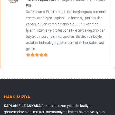
Etlik
Raf Koruma Filesi hizmeti için başlangıçta tereddüt
ederek aradığım Kaplan File firması, işini titizlikle
yapan, güven veren bir ekip olduğunu kanıtladı.
İşlerini özenle ve profesyonellikle gerçekleştirip beni
büyük bir sorundan kurtardılar. Bu devirde böyle
ustaları bulmak gerçekten zor, işiniz her daim rast
gelsin
HAKKIMIZDA
KAPLAN FİLE ANKARA
Ankara'da uzun yıllardır faaliyet
göstermekte olan, müşteri memnuniyeti, kaliteli hizmet ve uygun