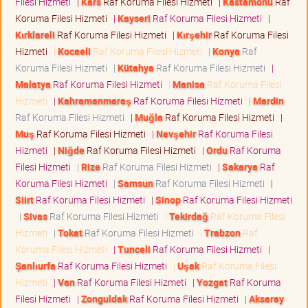
Filesi Hizmeti
|
Kars
Raf Koruma Filesi Hizmeti
|
Kastamonu
Raf
Koruma Filesi Hizmeti
|
Kayseri
Raf Koruma Filesi Hizmeti
|
Kırklareli
Raf Koruma Filesi Hizmeti
|
Kırşehir
Raf Koruma Filesi
Hizmeti
|
Kocaeli
Raf Koruma Filesi Hizmeti
|
Konya
Raf
Koruma Filesi Hizmeti
|
Kütahya
Raf Koruma Filesi Hizmeti
|
Malatya
Raf Koruma Filesi Hizmeti
|
Manisa
Raf Koruma Filesi
Hizmeti
|
Kahramanmaraş
Raf Koruma Filesi Hizmeti
|
Mardin
Raf Koruma Filesi Hizmeti
|
Muğla
Raf Koruma Filesi Hizmeti
|
Muş
Raf Koruma Filesi Hizmeti
|
Nevşehir
Raf Koruma Filesi
Hizmeti
|
Niğde
Raf Koruma Filesi Hizmeti
|
Ordu
Raf Koruma
Filesi Hizmeti
|
Rize
Raf Koruma Filesi Hizmeti
|
Sakarya
Raf
Koruma Filesi Hizmeti
|
Samsun
Raf Koruma Filesi Hizmeti
|
Siirt
Raf Koruma Filesi Hizmeti
|
Sinop
Raf Koruma Filesi Hizmeti
|
Sivas
Raf Koruma Filesi Hizmeti
|
Tekirdağ
Raf Koruma Filesi
Hizmeti
|
Tokat
Raf Koruma Filesi Hizmeti
|
Trabzon
Raf
Koruma Filesi Hizmeti
|
Tunceli
Raf Koruma Filesi Hizmeti
|
Şanlıurfa
Raf Koruma Filesi Hizmeti
|
Uşak
Raf Koruma Filesi
Hizmeti
|
Van
Raf Koruma Filesi Hizmeti
|
Yozgat
Raf Koruma
Filesi Hizmeti
|
Zonguldak
Raf Koruma Filesi Hizmeti
|
Aksaray