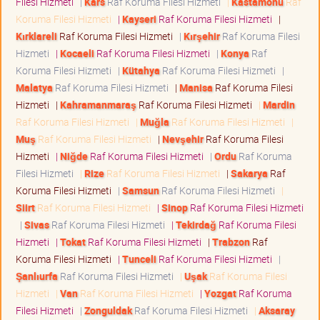
Filesi Hizmeti
|
Kars
Raf Koruma Filesi Hizmeti
|
Kastamonu
Raf
Koruma Filesi Hizmeti
|
Kayseri
Raf Koruma Filesi Hizmeti
|
Kırklareli
Raf Koruma Filesi Hizmeti
|
Kırşehir
Raf Koruma Filesi
Hizmeti
|
Kocaeli
Raf Koruma Filesi Hizmeti
|
Konya
Raf
Koruma Filesi Hizmeti
|
Kütahya
Raf Koruma Filesi Hizmeti
|
Malatya
Raf Koruma Filesi Hizmeti
|
Manisa
Raf Koruma Filesi
Hizmeti
|
Kahramanmaraş
Raf Koruma Filesi Hizmeti
|
Mardin
Raf Koruma Filesi Hizmeti
|
Muğla
Raf Koruma Filesi Hizmeti
|
Muş
Raf Koruma Filesi Hizmeti
|
Nevşehir
Raf Koruma Filesi
Hizmeti
|
Niğde
Raf Koruma Filesi Hizmeti
|
Ordu
Raf Koruma
Filesi Hizmeti
|
Rize
Raf Koruma Filesi Hizmeti
|
Sakarya
Raf
Koruma Filesi Hizmeti
|
Samsun
Raf Koruma Filesi Hizmeti
|
Siirt
Raf Koruma Filesi Hizmeti
|
Sinop
Raf Koruma Filesi Hizmeti
|
Sivas
Raf Koruma Filesi Hizmeti
|
Tekirdağ
Raf Koruma Filesi
Hizmeti
|
Tokat
Raf Koruma Filesi Hizmeti
|
Trabzon
Raf
Koruma Filesi Hizmeti
|
Tunceli
Raf Koruma Filesi Hizmeti
|
Şanlıurfa
Raf Koruma Filesi Hizmeti
|
Uşak
Raf Koruma Filesi
Hizmeti
|
Van
Raf Koruma Filesi Hizmeti
|
Yozgat
Raf Koruma
Filesi Hizmeti
|
Zonguldak
Raf Koruma Filesi Hizmeti
|
Aksaray