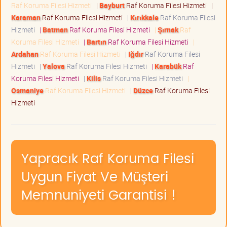
Raf Koruma Filesi Hizmeti
|
Bayburt
Raf Koruma Filesi Hizmeti
|
Karaman
Raf Koruma Filesi Hizmeti
|
Kırıkkale
Raf Koruma Filesi
Hizmeti
|
Batman
Raf Koruma Filesi Hizmeti
|
Şırnak
Raf
Koruma Filesi Hizmeti
|
Bartın
Raf Koruma Filesi Hizmeti
|
Ardahan
Raf Koruma Filesi Hizmeti
|
Iğdır
Raf Koruma Filesi
Hizmeti
|
Yalova
Raf Koruma Filesi Hizmeti
|
Karabük
Raf
Koruma Filesi Hizmeti
|
Kilis
Raf Koruma Filesi Hizmeti
|
Osmaniye
Raf Koruma Filesi Hizmeti
|
Düzce
Raf Koruma Filesi
Hizmeti
Yapracık Raf Koruma Filesi
Uygun Fiyat Ve Müşteri
Memnuniyeti Garantisi !