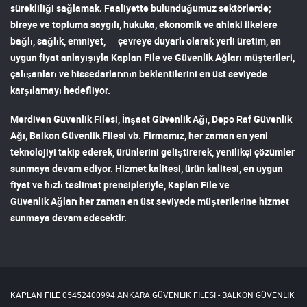
sürekliliği sağlamak. Faaliyette bulunduğumuz sektörlerde;
bireye ve topluma saygılı, hukuka, ekonomik ve ahlaki ilkelere
bağlı, sağlık, emniyet, çevreye duyarlı olarak yerli üretim, en
uygun fiyat anlayışıyla
Kaplan File ve Güvenlik Ağları
müşterileri,
çalışanları ve hissedarlarının beklentilerini en üst seviyede
karşılamayı hedefliyor.
Merdiven Güvenlik Filesi
,
İnşaat Güvenlik Ağı
,
Depo Raf Güvenlik
Ağı
,
Balkon Güvenlik Filesi
vb. Firmamız, her zaman en yeni
teknolojiyi takip ederek, ürünlerini geliştirerek, yenilikçi çözümler
sunmaya devam ediyor. Hizmet kalitesi, ürün kalitesi, en uygun
fiyat ve hızlı teslimat prensipleriyle,
Kaplan File ve
Güvenlik Ağları
her zaman en üst seviyede müşterilerine hizmet
sunmaya devam edecektir.
KAPLAN FİLE 05452400994 ANKARA GÜVENLİK FİLESİ - BALKON GÜVENLİK