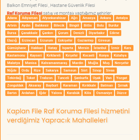
Balkon Emniyet Filesi , Hastane Güvenlik Filesi
Raf Koruma Filesi
satış ve montajı yaptığımız şehirler;
Adana
Adıyaman
Afyonkarahisar
Ağrı
Amasya
Ankara
Antalya
Artvin
Aydın
Balıkesir
Bilecik
Bingöl
Bitlis
Bolu
Burdur
Bursa
Çanakkale
Çankırı
Çorum
Denizli
Diyarbakır
Edirne
Elazığ
Erzincan
Erzurum
Eskişehir
Gaziantep
Giresun
Gümüşhane
Hakkari
Hatay
Isparta
Mersin
İstanbul
İzmir
Kars
Kastamonu
Kayseri
Kırklareli
Kırşehir
Kocaeli
Konya
Kütahya
Malatya
Manisa
Kahramanmaraş
Mardin
Muğla
Muş
Nevşehir
Niğde
Ordu
Rize
Sakarya
Samsun
Siirt
Sinop
Sivas
Tekirdağ
Tokat
Trabzon
Tunceli
Şanlıurfa
Uşak
Van
Yozgat
Zonguldak
Aksaray
Bayburt
Karaman
Kırıkkale
Batman
Şırnak
Bartın
Ardahan
Iğdır
Yalova
Karabük
Kilis
Osmaniye
Düzce
Kaplan File Raf Koruma Filesi hizmetini
verdiğimiz Yapracık Mahalleleri