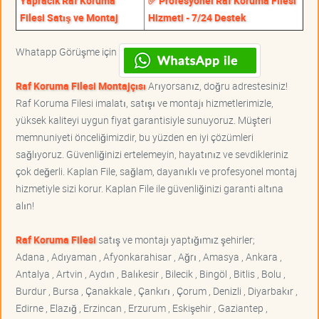
Yapracık Raf Koruma
✅ Profesyonel Raf Koruma Filesi
Filesi Satış ve Montaj
Hizmeti - 7/24 Destek
Whatapp Görüşme için
Raf Koruma Filesi Montajçısı
Arıyorsanız, doğru adrestesiniz!
Raf Koruma Filesi imalatı, satışı ve montajı hizmetlerimizle,
yüksek kaliteyi uygun fiyat garantisiyle sunuyoruz. Müşteri
memnuniyeti önceliğimizdir, bu yüzden en iyi çözümleri
sağlıyoruz. Güvenliğinizi ertelemeyin, hayatınız ve sevdikleriniz
çok değerli. Kaplan File, sağlam, dayanıklı ve profesyonel montaj
hizmetiyle sizi korur. Kaplan File ile güvenliğinizi garanti altına
alın!
Raf Koruma Filesi
satış ve montajı yaptığımız şehirler;
Adana , Adıyaman , Afyonkarahisar , Ağrı , Amasya , Ankara ,
Antalya , Artvin , Aydın , Balıkesir , Bilecik , Bingöl , Bitlis , Bolu ,
Burdur , Bursa , Çanakkale , Çankırı , Çorum , Denizli , Diyarbakır ,
Edirne , Elazığ , Erzincan , Erzurum , Eskişehir , Gaziantep ,