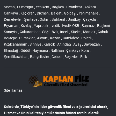
Sincan , Etimesgut , Yenikent , Bağlıca , Elvankent , Ankara ,
Çankaya , Keçiören , Dikmen , Balgat , Gölbaşı , Yenimahalle ,
Demetevler , Şentepe , Ostim , Batıkent , Ümitköy , Çayyolu ,
Eryaman , Kızılay , Yapracık , İvedik , İvedik OSB , Şaşmaz , Başkent
Sanayisi , Çukurambar , Söğütözü , İncek , Siteler , Mamak , Çubuk ,
Beştepe , Pursaklar , Akyurt , Kazan , Çamlıdere , Polatlı ,
Kızılcahamam , Sıhhiye , Kalecik , Altındağ , Ayaş , Baypazarı ,
Elmadağ , Güdül , Haymana , Nallıhan , Çankaya Koru ,
Şereflikoçhisar , Bahçelievler , Cebeci , Beşevler , Etlik
Site Haritası
Sektörde, Türkiye’nin lider
güvenlik filesi ve ağı
üreticisi olarak,
Hizmet ve ürün kalitesiyle tüketicinin birinci tercihi olarak