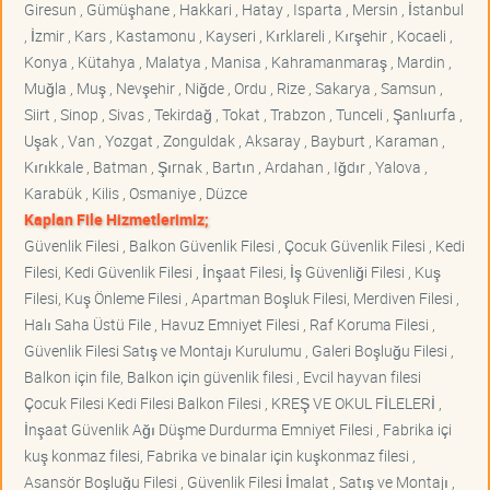
Giresun , Gümüşhane , Hakkari , Hatay , Isparta , Mersin , İstanbul
, İzmir , Kars , Kastamonu , Kayseri , Kırklareli , Kırşehir , Kocaeli ,
Konya , Kütahya , Malatya , Manisa , Kahramanmaraş , Mardin ,
Muğla , Muş , Nevşehir , Niğde , Ordu , Rize , Sakarya , Samsun ,
Siirt , Sinop , Sivas , Tekirdağ , Tokat , Trabzon , Tunceli , Şanlıurfa ,
Uşak , Van , Yozgat , Zonguldak , Aksaray , Bayburt , Karaman ,
Kırıkkale , Batman , Şırnak , Bartın , Ardahan , Iğdır , Yalova ,
Karabük , Kilis , Osmaniye , Düzce
Kaplan File Hizmetlerimiz;
Güvenlik Filesi , Balkon Güvenlik Filesi , Çocuk Güvenlik Filesi , Kedi
Filesi, Kedi Güvenlik Filesi , İnşaat Filesi, İş Güvenliği Filesi , Kuş
Filesi, Kuş Önleme Filesi , Apartman Boşluk Filesi, Merdiven Filesi ,
Halı Saha Üstü File , Havuz Emniyet Filesi , Raf Koruma Filesi ,
Güvenlik Filesi Satış ve Montajı Kurulumu , Galeri Boşluğu Filesi ,
Balkon için file, Balkon için güvenlik filesi , Evcil hayvan filesi
Çocuk Filesi Kedi Filesi Balkon Filesi , KREŞ VE OKUL FİLELERİ ,
İnşaat Güvenlik Ağı Düşme Durdurma Emniyet Filesi , Fabrika içi
kuş konmaz filesi, Fabrika ve binalar için kuşkonmaz filesi ,
Asansör Boşluğu Filesi , Güvenlik Filesi İmalat , Satış ve Montajı ,