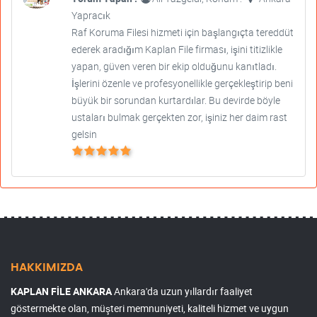
Yapracık
Raf Koruma Filesi hizmeti için başlangıçta tereddüt
ederek aradığım Kaplan File firması, işini titizlikle
yapan, güven veren bir ekip olduğunu kanıtladı.
İşlerini özenle ve profesyonellikle gerçekleştirip beni
büyük bir sorundan kurtardılar. Bu devirde böyle
ustaları bulmak gerçekten zor, işiniz her daim rast
gelsin
HAKKIMIZDA
KAPLAN FİLE ANKARA
Ankara'da uzun yıllardır faaliyet
göstermekte olan, müşteri memnuniyeti, kaliteli hizmet ve uygun