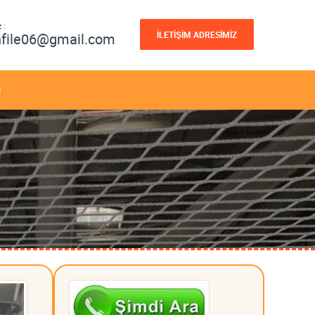
 :
İLETİŞİM ADRESİMİZ
nfile06@gmail.com
M