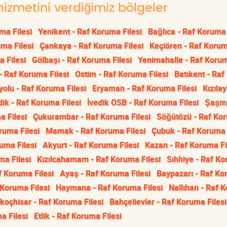
hizmetini verdiğimiz bölgeler
ma Filesi
Yenikent - Raf Koruma Filesi
Bağlıca - Raf Koruma 
ma Filesi
Çankaya - Raf Koruma Filesi
Keçiören - Raf Korum
a Filesi
Gölbaşı - Raf Koruma Filesi
Yenimahalle - Raf Koru
- Raf Koruma Filesi
Ostim - Raf Koruma Filesi
Batıkent - Raf
yolu - Raf Koruma Filesi
Eryaman - Raf Koruma Filesi
Kızılay
dik - Raf Koruma Filesi
İvedik OSB - Raf Koruma Filesi
Şaşma
a Filesi
Çukurambar - Raf Koruma Filesi
Söğütözü - Raf Ko
oruma Filesi
Mamak - Raf Koruma Filesi
Çubuk - Raf Koruma 
uma Filesi
Akyurt - Raf Koruma Filesi
Kazan - Raf Koruma Fi
ma Filesi
Kızılcahamam - Raf Koruma Filesi
Sıhhiye - Raf K
f Koruma Filesi
Ayaş - Raf Koruma Filesi
Baypazarı - Raf K
 Koruma Filesi
Haymana - Raf Koruma Filesi
Nallıhan - Raf 
ikoçhisar - Raf Koruma Filesi
Bahçelievler - Raf Koruma Filesi
a Filesi
Etlik - Raf Koruma Filesi