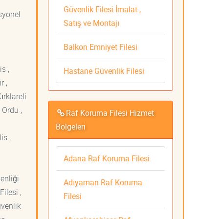
i
Güvenlik Filesi İmalat ,
esyonel
Satış ve Montajı
Balkon Emniyet Filesi
s ,
Hastane Güvenlik Filesi
r ,
ırklareli
 Ordu ,
Raf Koruma Filesi Hizmet
Bölgeleri
is ,
Adana Raf Koruma Filesi
venliği
Adıyaman Raf Koruma
ilesi ,
Filesi
üvenlik