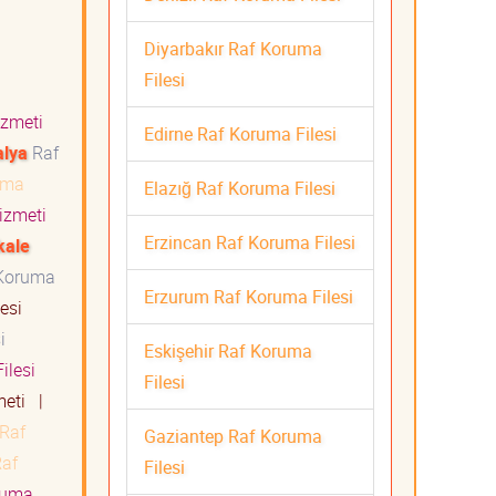
Diyarbakır Raf Koruma
Filesi
Hizmeti
Edirne Raf Koruma Filesi
alya
Raf
uma
Elazığ Raf Koruma Filesi
Hizmeti
Erzincan Raf Koruma Filesi
kale
Koruma
Erzurum Raf Koruma Filesi
esi
i
Eskişehir Raf Koruma
ilesi
Filesi
meti
|
Raf
Gaziantep Raf Koruma
af
Filesi
ruma