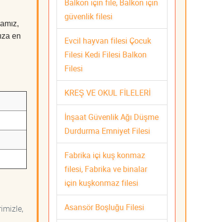
Balkon için file, Balkon için
güvenlik filesi
mamız,
nıza en
Evcil hayvan filesi Çocuk
Filesi Kedi Filesi Balkon
Filesi
KREŞ VE OKUL FİLELERİ
İnşaat Güvenlik Ağı Düşme
Durdurma Emniyet Filesi
Fabrika içi kuş konmaz
filesi, Fabrika ve binalar
için kuşkonmaz filesi
Asansör Boşluğu Filesi
imizle,