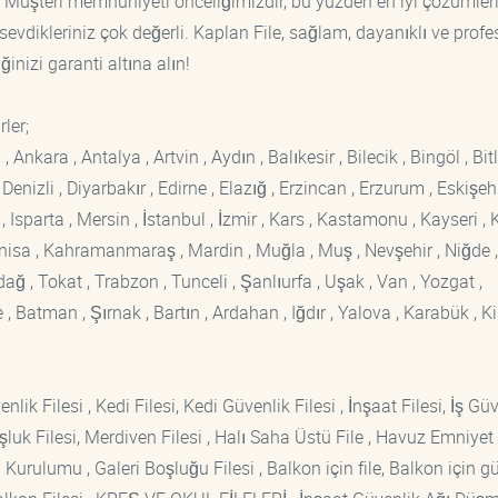
. Müşteri memnuniyeti önceliğimizdir, bu yüzden en iyi çözümler
sevdikleriniz çok değerli. Kaplan File, sağlam, dayanıklı ve prof
ğinizi garanti altına alın!
ler;
kara , Antalya , Artvin , Aydın , Balıkesir , Bilecik , Bingöl , Bitli
enizli , Diyarbakır , Edirne , Elazığ , Erzincan , Erzurum , Eskişehi
sparta , Mersin , İstanbul , İzmir , Kars , Kastamonu , Kayseri , K
Manisa , Kahramanmaraş , Mardin , Muğla , Muş , Nevşehir , Niğde ,
rdağ , Tokat , Trabzon , Tunceli , Şanlıurfa , Uşak , Van , Yozgat ,
 Batman , Şırnak , Bartın , Ardahan , Iğdır , Yalova , Karabük , Kil
lik Filesi , Kedi Filesi, Kedi Güvenlik Filesi , İnşaat Filesi, İş Gü
luk Filesi, Merdiven Filesi , Halı Saha Üstü File , Havuz Emniyet F
 Kurulumu , Galeri Boşluğu Filesi , Balkon için file, Balkon için g