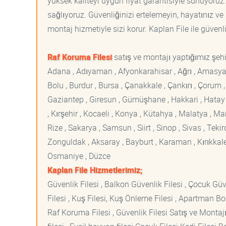
yüksek kaliteyi uygun fiyat garantisiyle sunuyoruz
sağlıyoruz. Güvenliğinizi ertelemeyin, hayatınız ve 
montaj hizmetiyle sizi korur. Kaplan File ile güvenli
Raf Koruma Filesi
satış ve montajı yaptığımız şehir
Adana , Adıyaman , Afyonkarahisar , Ağrı , Amasya , An
Bolu , Burdur , Bursa , Çanakkale , Çankırı , Çorum , D
Gaziantep , Giresun , Gümüşhane , Hakkari , Hatay , I
, Kırşehir , Kocaeli , Konya , Kütahya , Malatya , 
Rize , Sakarya , Samsun , Siirt , Sinop , Sivas , Teki
Zonguldak , Aksaray , Bayburt , Karaman , Kırıkkale ,
Osmaniye , Düzce
Kaplan File Hizmetlerimiz;
Güvenlik Filesi , Balkon Güvenlik Filesi , Çocuk Güven
Filesi , Kuş Filesi, Kuş Önleme Filesi , Apartman Boş
Raf Koruma Filesi , Güvenlik Filesi Satış ve Montajı