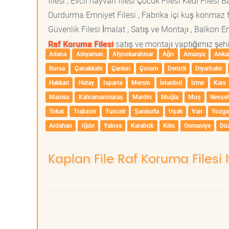
filesi , Evcil hayvan filesi Çocuk Filesi Kedi File
Durdurma Emniyet Filesi , Fabrika içi kuş konmaz fi
Güvenlik Filesi İmalat , Satış ve Montajı , Balkon E
Raf Koruma Filesi
satış ve montajı yaptığımız şehir
Adana
Adıyaman
Afyonkarahisar
Ağrı
Amasya
Anka
Bursa
Çanakkale
Çankırı
Çorum
Denizli
Diyarbakır
Hakkari
Hatay
Isparta
Mersin
İstanbul
İzmir
Kars
Manisa
Kahramanmaraş
Mardin
Muğla
Muş
Nevşeh
Tokat
Trabzon
Tunceli
Şanlıurfa
Uşak
Van
Yozga
Ardahan
Iğdır
Yalova
Karabük
Kilis
Osmaniye
Dü
Kaplan File Raf Koruma Filesi 