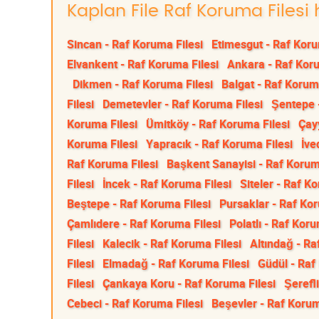
Kaplan File Raf Koruma Filesi 
Sincan - Raf Koruma Filesi
Etimesgut - Raf Koru
Elvankent - Raf Koruma Filesi
Ankara - Raf Koru
Dikmen - Raf Koruma Filesi
Balgat - Raf Korum
Filesi
Demetevler - Raf Koruma Filesi
Şentepe 
Koruma Filesi
Ümitköy - Raf Koruma Filesi
Çay
Koruma Filesi
Yapracık - Raf Koruma Filesi
İve
Raf Koruma Filesi
Başkent Sanayisi - Raf Korum
Filesi
İncek - Raf Koruma Filesi
Siteler - Raf K
Beştepe - Raf Koruma Filesi
Pursaklar - Raf Kor
Çamlıdere - Raf Koruma Filesi
Polatlı - Raf Koru
Filesi
Kalecik - Raf Koruma Filesi
Altındağ - Ra
Filesi
Elmadağ - Raf Koruma Filesi
Güdül - Raf
Filesi
Çankaya Koru - Raf Koruma Filesi
Şerefl
Cebeci - Raf Koruma Filesi
Beşevler - Raf Korum