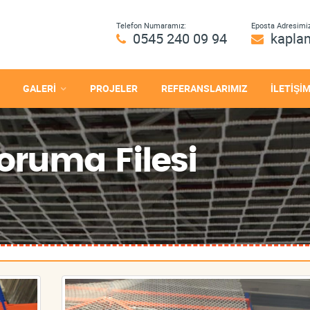
Telefon Numaramız:
Eposta Adresimiz
0545 240 09 94
kapla
GALERİ
PROJELER
REFERANSLARIMIZ
İLETİŞİ
oruma Filesi