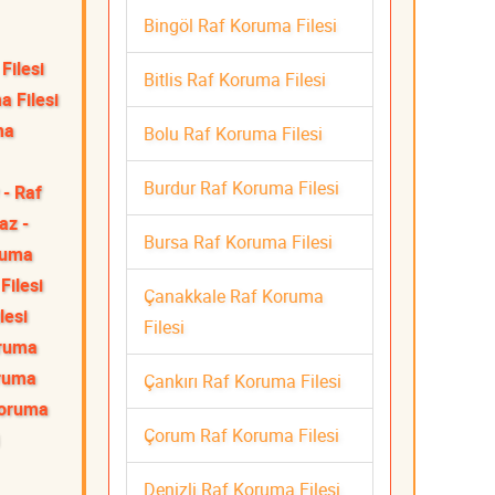
Bingöl Raf Koruma Filesi
Filesi
Bitlis Raf Koruma Filesi
a Filesi
ma
Bolu Raf Koruma Filesi
Burdur Raf Koruma Filesi
 - Raf
z -
Bursa Raf Koruma Filesi
ruma
Filesi
Çanakkale Raf Koruma
lesi
Filesi
oruma
oruma
Çankırı Raf Koruma Filesi
Koruma
Çorum Raf Koruma Filesi
Denizli Raf Koruma Filesi