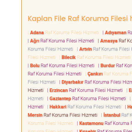
Kaplan File Raf Koruma Filesi 
|
Adana
Raf Koruma Filesi Hizmeti
|
Adıyaman
Ra
|
Ağrı
Raf Koruma Filesi Hizmeti
|
Amasya
Raf Ko
Koruma Filesi Hizmeti
|
Artvin
Raf Koruma Filesi
Filesi Hizmeti
|
Bilecik
Raf Koruma Filesi Hizmet
|
Bolu
Raf Koruma Filesi Hizmeti
|
Burdur
Raf Kor
Raf Koruma Filesi Hizmeti
|
Çankırı
Raf Koruma F
Filesi Hizmeti
|
Diyarbakır
Raf Koruma Filesi Hiz
Hizmeti
|
Erzincan
Raf Koruma Filesi Hizmeti
|
E
Hizmeti
|
Gaziantep
Raf Koruma Filesi Hizmeti
|
Hizmeti
|
Hakkari
Raf Koruma Filesi Hizmeti
|
H
Mersin
Raf Koruma Filesi Hizmeti
|
İstanbul
Raf K
Koruma Filesi Hizmeti
|
Kastamonu
Raf Koruma F
Koruma Filesi Hizmeti
|
Kırşehir
Raf Koruma File