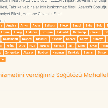
si Balkon Filesi , KREŞ VE OKUL FİLELERİ , İnşaat Güvenlik Ağı Düş
lesi, Fabrika ve binalar için kuşkonmaz filesi , Asansör Boşluğu F
mniyet Filesi , Hastane Güvenlik Filesi
ler;
ra
Antalya
Artvin
Aydın
Balıkesir
Bilecik
Bingöl
Bitlis
Bolu
Edirne
Elazığ
Erzincan
Erzurum
Eskişehir
Gaziantep
Giresun
G
Kastamonu
Kayseri
Kırklareli
Kırşehir
Kocaeli
Konya
Kütahya
ir
Niğde
Ordu
Rize
Sakarya
Samsun
Siirt
Sinop
Sivas
Tekir
t
Zonguldak
Aksaray
Bayburt
Karaman
Kırıkkale
Batman
Şırnak
zce
hizmetini verdiğimiz Söğütözü Mahallel