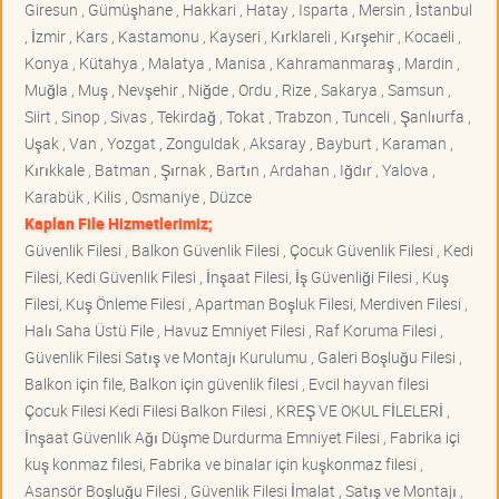
Giresun , Gümüşhane , Hakkari , Hatay , Isparta , Mersin , İstanbul
, İzmir , Kars , Kastamonu , Kayseri , Kırklareli , Kırşehir , Kocaeli ,
Konya , Kütahya , Malatya , Manisa , Kahramanmaraş , Mardin ,
Muğla , Muş , Nevşehir , Niğde , Ordu , Rize , Sakarya , Samsun ,
Siirt , Sinop , Sivas , Tekirdağ , Tokat , Trabzon , Tunceli , Şanlıurfa ,
Uşak , Van , Yozgat , Zonguldak , Aksaray , Bayburt , Karaman ,
Kırıkkale , Batman , Şırnak , Bartın , Ardahan , Iğdır , Yalova ,
Karabük , Kilis , Osmaniye , Düzce
Kaplan File Hizmetlerimiz;
Güvenlik Filesi , Balkon Güvenlik Filesi , Çocuk Güvenlik Filesi , Kedi
Filesi, Kedi Güvenlik Filesi , İnşaat Filesi, İş Güvenliği Filesi , Kuş
Filesi, Kuş Önleme Filesi , Apartman Boşluk Filesi, Merdiven Filesi ,
Halı Saha Üstü File , Havuz Emniyet Filesi , Raf Koruma Filesi ,
Güvenlik Filesi Satış ve Montajı Kurulumu , Galeri Boşluğu Filesi ,
Balkon için file, Balkon için güvenlik filesi , Evcil hayvan filesi
Çocuk Filesi Kedi Filesi Balkon Filesi , KREŞ VE OKUL FİLELERİ ,
İnşaat Güvenlik Ağı Düşme Durdurma Emniyet Filesi , Fabrika içi
kuş konmaz filesi, Fabrika ve binalar için kuşkonmaz filesi ,
Asansör Boşluğu Filesi , Güvenlik Filesi İmalat , Satış ve Montajı ,