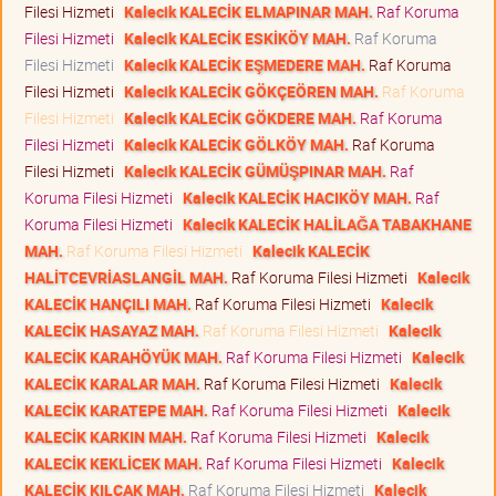
Filesi Hizmeti
Kalecik KALECİK ELMAPINAR MAH.
Raf Koruma
Filesi Hizmeti
Kalecik KALECİK ESKİKÖY MAH.
Raf Koruma
Filesi Hizmeti
Kalecik KALECİK EŞMEDERE MAH.
Raf Koruma
Filesi Hizmeti
Kalecik KALECİK GÖKÇEÖREN MAH.
Raf Koruma
Filesi Hizmeti
Kalecik KALECİK GÖKDERE MAH.
Raf Koruma
Filesi Hizmeti
Kalecik KALECİK GÖLKÖY MAH.
Raf Koruma
Filesi Hizmeti
Kalecik KALECİK GÜMÜŞPINAR MAH.
Raf
Koruma Filesi Hizmeti
Kalecik KALECİK HACIKÖY MAH.
Raf
Koruma Filesi Hizmeti
Kalecik KALECİK HALİLAĞA TABAKHANE
MAH.
Raf Koruma Filesi Hizmeti
Kalecik KALECİK
HALİTCEVRİASLANGİL MAH.
Raf Koruma Filesi Hizmeti
Kalecik
KALECİK HANÇILI MAH.
Raf Koruma Filesi Hizmeti
Kalecik
KALECİK HASAYAZ MAH.
Raf Koruma Filesi Hizmeti
Kalecik
KALECİK KARAHÖYÜK MAH.
Raf Koruma Filesi Hizmeti
Kalecik
KALECİK KARALAR MAH.
Raf Koruma Filesi Hizmeti
Kalecik
KALECİK KARATEPE MAH.
Raf Koruma Filesi Hizmeti
Kalecik
KALECİK KARKIN MAH.
Raf Koruma Filesi Hizmeti
Kalecik
KALECİK KEKLİCEK MAH.
Raf Koruma Filesi Hizmeti
Kalecik
KALECİK KILÇAK MAH.
Raf Koruma Filesi Hizmeti
Kalecik