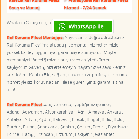
Kalecik Raf Koruma Filesi
✅ Profesyonel Raf Koruma Filesi
Satış ve Montaj
Hizmeti - 7/24 Destek
Whatapp Görüşme için
Raf Koruma Filesi Montajçısı
Arıyorsanız, doğru adrestesiniz!
Raf Koruma Filesi imalatı, satışı ve montajı hizmetlerimizle,
yüksek kaliteyi uygun fiyat garantisiyle sunuyoruz. Müşteri
memnuniyeti önceliğimizdir, bu yüzden en iyi çözümleri
sağlıyoruz. Güvenliğinizi ertelemeyin, hayatınız ve sevdikleriniz
çok değerli. Kaplan File, sağlam, dayanıklı ve profesyonel montaj
hizmetiyle sizi korur. Kaplan File ile güvenliğinizi garanti altına
alın!
Raf Koruma Filesi
satış ve montajı yaptığımız şehirler;
Adana , Adıyaman , Afyonkarahisar , Ağrı , Amasya , Ankara ,
Antalya , Artvin , Aydın , Balıkesir , Bilecik , Bingöl , Bitlis , Bolu ,
Burdur , Bursa , Çanakkale , Çankırı , Çorum , Denizli , Diyarbakır ,
Edirne , Elazığ , Erzincan , Erzurum , Eskişehir , Gaziantep ,