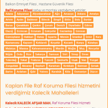
Balkon Emniyet Filesi , Hastane Güvenlik Filesi
Raf Koruma Filesi
satış ve montajı yaptığımız şehirler;
Adana
Adıyaman
Afyonkarahisar
Ağrı
Amasya
Ankara
Antalya
Artvin
Aydın
Balıkesir
Bilecik
Bingöl
Bitlis
Bolu
Burdur
Bursa
Çanakkale
Çankırı
Çorum
Denizli
Diyarbakır
Edirne
Elazığ
Erzincan
Erzurum
Eskişehir
Gaziantep
Giresun
Gümüşhane
Hakkari
Hatay
Isparta
Mersin
İstanbul
İzmir
Kars
Kastamonu
Kayseri
Kırklareli
Kırşehir
Kocaeli
Konya
Kütahya
Malatya
Manisa
Kahramanmaraş
Mardin
Muğla
Muş
Nevşehir
Niğde
Ordu
Rize
Sakarya
Samsun
Siirt
Sinop
Sivas
Tekirdağ
Tokat
Trabzon
Tunceli
Şanlıurfa
Uşak
Van
Yozgat
Zonguldak
Aksaray
Bayburt
Karaman
Kırıkkale
Batman
Şırnak
Bartın
Ardahan
Iğdır
Yalova
Karabük
Kilis
Osmaniye
Düzce
Kaplan File Raf Koruma Filesi hizmetini
verdiğimiz Kalecik Mahalleleri
Kalecik KALECİK AFŞAR MAH.
Raf Koruma Filesi Hizmeti