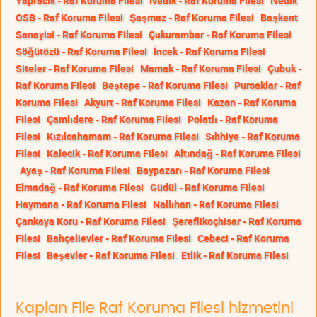
Yapracık - Raf Koruma Filesi
İvedik - Raf Koruma Filesi
İvedik
OSB - Raf Koruma Filesi
Şaşmaz - Raf Koruma Filesi
Başkent
Sanayisi - Raf Koruma Filesi
Çukurambar - Raf Koruma Filesi
Söğütözü - Raf Koruma Filesi
İncek - Raf Koruma Filesi
Siteler - Raf Koruma Filesi
Mamak - Raf Koruma Filesi
Çubuk -
Raf Koruma Filesi
Beştepe - Raf Koruma Filesi
Pursaklar - Raf
Koruma Filesi
Akyurt - Raf Koruma Filesi
Kazan - Raf Koruma
Filesi
Çamlıdere - Raf Koruma Filesi
Polatlı - Raf Koruma
Filesi
Kızılcahamam - Raf Koruma Filesi
Sıhhiye - Raf Koruma
Filesi
Kalecik - Raf Koruma Filesi
Altındağ - Raf Koruma Filesi
Ayaş - Raf Koruma Filesi
Baypazarı - Raf Koruma Filesi
Elmadağ - Raf Koruma Filesi
Güdül - Raf Koruma Filesi
Haymana - Raf Koruma Filesi
Nallıhan - Raf Koruma Filesi
Çankaya Koru - Raf Koruma Filesi
Şereflikoçhisar - Raf Koruma
Filesi
Bahçelievler - Raf Koruma Filesi
Cebeci - Raf Koruma
Filesi
Beşevler - Raf Koruma Filesi
Etlik - Raf Koruma Filesi
Kaplan File Raf Koruma Filesi hizmetini