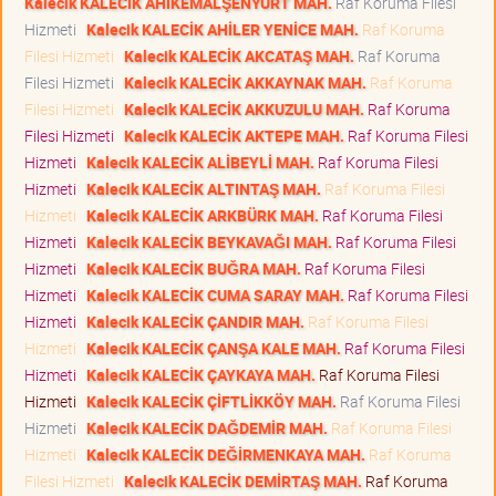
Kalecik KALECİK AHİKEMALŞENYURT MAH.
Raf Koruma Filesi
Hizmeti
Kalecik KALECİK AHİLER YENİCE MAH.
Raf Koruma
Filesi Hizmeti
Kalecik KALECİK AKCATAŞ MAH.
Raf Koruma
Filesi Hizmeti
Kalecik KALECİK AKKAYNAK MAH.
Raf Koruma
Filesi Hizmeti
Kalecik KALECİK AKKUZULU MAH.
Raf Koruma
Filesi Hizmeti
Kalecik KALECİK AKTEPE MAH.
Raf Koruma Filesi
Hizmeti
Kalecik KALECİK ALİBEYLİ MAH.
Raf Koruma Filesi
Hizmeti
Kalecik KALECİK ALTINTAŞ MAH.
Raf Koruma Filesi
Hizmeti
Kalecik KALECİK ARKBÜRK MAH.
Raf Koruma Filesi
Hizmeti
Kalecik KALECİK BEYKAVAĞI MAH.
Raf Koruma Filesi
Hizmeti
Kalecik KALECİK BUĞRA MAH.
Raf Koruma Filesi
Hizmeti
Kalecik KALECİK CUMA SARAY MAH.
Raf Koruma Filesi
Hizmeti
Kalecik KALECİK ÇANDIR MAH.
Raf Koruma Filesi
Hizmeti
Kalecik KALECİK ÇANŞA KALE MAH.
Raf Koruma Filesi
Hizmeti
Kalecik KALECİK ÇAYKAYA MAH.
Raf Koruma Filesi
Hizmeti
Kalecik KALECİK ÇİFTLİKKÖY MAH.
Raf Koruma Filesi
Hizmeti
Kalecik KALECİK DAĞDEMİR MAH.
Raf Koruma Filesi
Hizmeti
Kalecik KALECİK DEĞİRMENKAYA MAH.
Raf Koruma
Filesi Hizmeti
Kalecik KALECİK DEMİRTAŞ MAH.
Raf Koruma