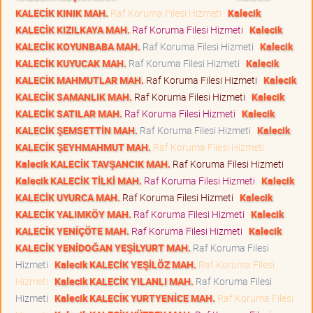
KALECİK KINIK MAH.
Raf Koruma Filesi Hizmeti
Kalecik
KALECİK KIZILKAYA MAH.
Raf Koruma Filesi Hizmeti
Kalecik
KALECİK KOYUNBABA MAH.
Raf Koruma Filesi Hizmeti
Kalecik
KALECİK KUYUCAK MAH.
Raf Koruma Filesi Hizmeti
Kalecik
KALECİK MAHMUTLAR MAH.
Raf Koruma Filesi Hizmeti
Kalecik
KALECİK SAMANLIK MAH.
Raf Koruma Filesi Hizmeti
Kalecik
KALECİK SATILAR MAH.
Raf Koruma Filesi Hizmeti
Kalecik
KALECİK ŞEMSETTİN MAH.
Raf Koruma Filesi Hizmeti
Kalecik
KALECİK ŞEYHMAHMUT MAH.
Raf Koruma Filesi Hizmeti
Kalecik KALECİK TAVŞANCIK MAH.
Raf Koruma Filesi Hizmeti
Kalecik KALECİK TİLKİ MAH.
Raf Koruma Filesi Hizmeti
Kalecik
KALECİK UYURCA MAH.
Raf Koruma Filesi Hizmeti
Kalecik
KALECİK YALIMKÖY MAH.
Raf Koruma Filesi Hizmeti
Kalecik
KALECİK YENİÇÖTE MAH.
Raf Koruma Filesi Hizmeti
Kalecik
KALECİK YENİDOĞAN YEŞİLYURT MAH.
Raf Koruma Filesi
Hizmeti
Kalecik KALECİK YEŞİLÖZ MAH.
Raf Koruma Filesi
Hizmeti
Kalecik KALECİK YILANLI MAH.
Raf Koruma Filesi
Hizmeti
Kalecik KALECİK YURTYENİCE MAH.
Raf Koruma Filesi