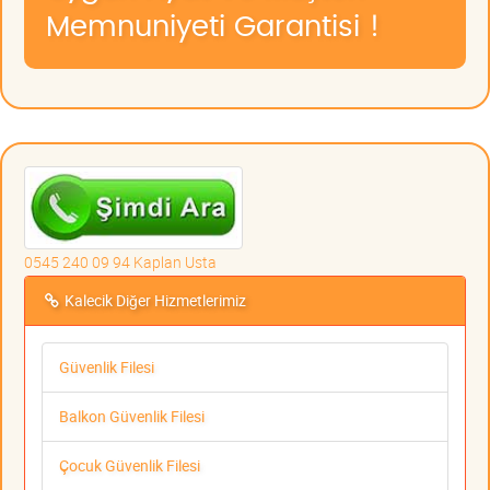
Memnuniyeti Garantisi !
0545 240 09 94 Kaplan Usta
Kalecik Diğer Hizmetlerimiz
Güvenlik Filesi
Balkon Güvenlik Filesi
Çocuk Güvenlik Filesi