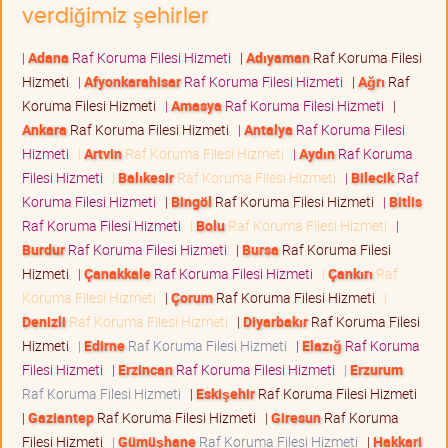
verdiğimiz şehirler
|
Adana
Raf Koruma Filesi Hizmeti
|
Adıyaman
Raf Koruma Filesi
Hizmeti
|
Afyonkarahisar
Raf Koruma Filesi Hizmeti
|
Ağrı
Raf
Koruma Filesi Hizmeti
|
Amasya
Raf Koruma Filesi Hizmeti
|
Ankara
Raf Koruma Filesi Hizmeti
|
Antalya
Raf Koruma Filesi
Hizmeti
|
Artvin
Raf Koruma Filesi Hizmeti
|
Aydın
Raf Koruma
Filesi Hizmeti
|
Balıkesir
Raf Koruma Filesi Hizmeti
|
Bilecik
Raf
Koruma Filesi Hizmeti
|
Bingöl
Raf Koruma Filesi Hizmeti
|
Bitlis
Raf Koruma Filesi Hizmeti
|
Bolu
Raf Koruma Filesi Hizmeti
|
Burdur
Raf Koruma Filesi Hizmeti
|
Bursa
Raf Koruma Filesi
Hizmeti
|
Çanakkale
Raf Koruma Filesi Hizmeti
|
Çankırı
Raf
Koruma Filesi Hizmeti
|
Çorum
Raf Koruma Filesi Hizmeti
|
Denizli
Raf Koruma Filesi Hizmeti
|
Diyarbakır
Raf Koruma Filesi
Hizmeti
|
Edirne
Raf Koruma Filesi Hizmeti
|
Elazığ
Raf Koruma
Filesi Hizmeti
|
Erzincan
Raf Koruma Filesi Hizmeti
|
Erzurum
Raf Koruma Filesi Hizmeti
|
Eskişehir
Raf Koruma Filesi Hizmeti
|
Gaziantep
Raf Koruma Filesi Hizmeti
|
Giresun
Raf Koruma
Filesi Hizmeti
|
Gümüşhane
Raf Koruma Filesi Hizmeti
|
Hakkari