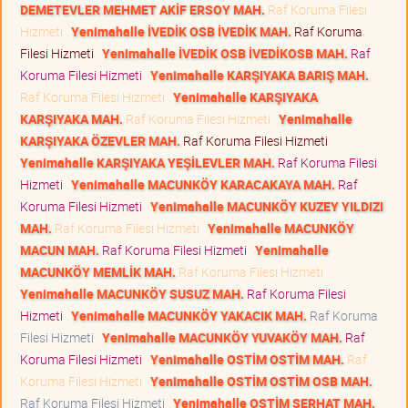
DEMETEVLER MEHMET AKİF ERSOY MAH.
Raf Koruma Filesi
Hizmeti
Yenimahalle İVEDİK OSB İVEDİK MAH.
Raf Koruma
Filesi Hizmeti
Yenimahalle İVEDİK OSB İVEDİKOSB MAH.
Raf
Koruma Filesi Hizmeti
Yenimahalle KARŞIYAKA BARIŞ MAH.
Raf Koruma Filesi Hizmeti
Yenimahalle KARŞIYAKA
KARŞIYAKA MAH.
Raf Koruma Filesi Hizmeti
Yenimahalle
KARŞIYAKA ÖZEVLER MAH.
Raf Koruma Filesi Hizmeti
Yenimahalle KARŞIYAKA YEŞİLEVLER MAH.
Raf Koruma Filesi
Hizmeti
Yenimahalle MACUNKÖY KARACAKAYA MAH.
Raf
Koruma Filesi Hizmeti
Yenimahalle MACUNKÖY KUZEY YILDIZI
MAH.
Raf Koruma Filesi Hizmeti
Yenimahalle MACUNKÖY
MACUN MAH.
Raf Koruma Filesi Hizmeti
Yenimahalle
MACUNKÖY MEMLİK MAH.
Raf Koruma Filesi Hizmeti
Yenimahalle MACUNKÖY SUSUZ MAH.
Raf Koruma Filesi
Hizmeti
Yenimahalle MACUNKÖY YAKACIK MAH.
Raf Koruma
Filesi Hizmeti
Yenimahalle MACUNKÖY YUVAKÖY MAH.
Raf
Koruma Filesi Hizmeti
Yenimahalle OSTİM OSTİM MAH.
Raf
Koruma Filesi Hizmeti
Yenimahalle OSTİM OSTİM OSB MAH.
Raf Koruma Filesi Hizmeti
Yenimahalle OSTİM SERHAT MAH.