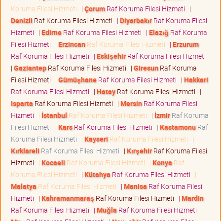
Koruma Filesi Hizmeti
|
Çorum
Raf Koruma Filesi Hizmeti
|
Denizli
Raf Koruma Filesi Hizmeti
|
Diyarbakır
Raf Koruma Filesi
Hizmeti
|
Edirne
Raf Koruma Filesi Hizmeti
|
Elazığ
Raf Koruma
Filesi Hizmeti
|
Erzincan
Raf Koruma Filesi Hizmeti
|
Erzurum
Raf Koruma Filesi Hizmeti
|
Eskişehir
Raf Koruma Filesi Hizmeti
|
Gaziantep
Raf Koruma Filesi Hizmeti
|
Giresun
Raf Koruma
Filesi Hizmeti
|
Gümüşhane
Raf Koruma Filesi Hizmeti
|
Hakkari
Raf Koruma Filesi Hizmeti
|
Hatay
Raf Koruma Filesi Hizmeti
|
Isparta
Raf Koruma Filesi Hizmeti
|
Mersin
Raf Koruma Filesi
Hizmeti
|
İstanbul
Raf Koruma Filesi Hizmeti
|
İzmir
Raf Koruma
Filesi Hizmeti
|
Kars
Raf Koruma Filesi Hizmeti
|
Kastamonu
Raf
Koruma Filesi Hizmeti
|
Kayseri
Raf Koruma Filesi Hizmeti
|
Kırklareli
Raf Koruma Filesi Hizmeti
|
Kırşehir
Raf Koruma Filesi
Hizmeti
|
Kocaeli
Raf Koruma Filesi Hizmeti
|
Konya
Raf
Koruma Filesi Hizmeti
|
Kütahya
Raf Koruma Filesi Hizmeti
|
Malatya
Raf Koruma Filesi Hizmeti
|
Manisa
Raf Koruma Filesi
Hizmeti
|
Kahramanmaraş
Raf Koruma Filesi Hizmeti
|
Mardin
Raf Koruma Filesi Hizmeti
|
Muğla
Raf Koruma Filesi Hizmeti
|