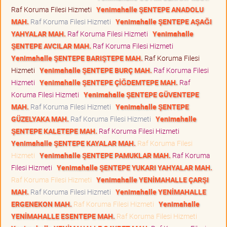
Raf Koruma Filesi Hizmeti
Yenimahalle ŞENTEPE ANADOLU
MAH.
Raf Koruma Filesi Hizmeti
Yenimahalle ŞENTEPE AŞAĞI
YAHYALAR MAH.
Raf Koruma Filesi Hizmeti
Yenimahalle
ŞENTEPE AVCILAR MAH.
Raf Koruma Filesi Hizmeti
Yenimahalle ŞENTEPE BARIŞTEPE MAH.
Raf Koruma Filesi
Hizmeti
Yenimahalle ŞENTEPE BURÇ MAH.
Raf Koruma Filesi
Hizmeti
Yenimahalle ŞENTEPE ÇİĞDEMTEPE MAH.
Raf
Koruma Filesi Hizmeti
Yenimahalle ŞENTEPE GÜVENTEPE
MAH.
Raf Koruma Filesi Hizmeti
Yenimahalle ŞENTEPE
GÜZELYAKA MAH.
Raf Koruma Filesi Hizmeti
Yenimahalle
ŞENTEPE KALETEPE MAH.
Raf Koruma Filesi Hizmeti
Yenimahalle ŞENTEPE KAYALAR MAH.
Raf Koruma Filesi
Hizmeti
Yenimahalle ŞENTEPE PAMUKLAR MAH.
Raf Koruma
Filesi Hizmeti
Yenimahalle ŞENTEPE YUKARI YAHYALAR MAH.
Raf Koruma Filesi Hizmeti
Yenimahalle YENİMAHALLE ÇARŞI
MAH.
Raf Koruma Filesi Hizmeti
Yenimahalle YENİMAHALLE
ERGENEKON MAH.
Raf Koruma Filesi Hizmeti
Yenimahalle
YENİMAHALLE ESENTEPE MAH.
Raf Koruma Filesi Hizmeti