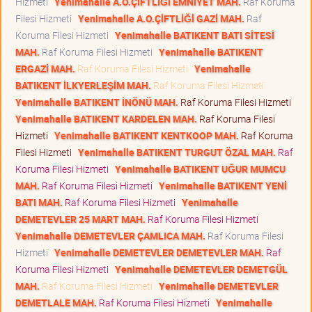
Hizmeti
Yenimahalle A.O.ÇİFTLİĞİ EMNİYET MAH.
Raf Koruma
Filesi Hizmeti
Yenimahalle A.O.ÇİFTLİĞİ GAZİ MAH.
Raf
Koruma Filesi Hizmeti
Yenimahalle BATIKENT BATI SİTESİ
MAH.
Raf Koruma Filesi Hizmeti
Yenimahalle BATIKENT
ERGAZİ MAH.
Raf Koruma Filesi Hizmeti
Yenimahalle
BATIKENT İLKYERLEŞİM MAH.
Raf Koruma Filesi Hizmeti
Yenimahalle BATIKENT İNÖNÜ MAH.
Raf Koruma Filesi Hizmeti
Yenimahalle BATIKENT KARDELEN MAH.
Raf Koruma Filesi
Hizmeti
Yenimahalle BATIKENT KENTKOOP MAH.
Raf Koruma
Filesi Hizmeti
Yenimahalle BATIKENT TURGUT ÖZAL MAH.
Raf
Koruma Filesi Hizmeti
Yenimahalle BATIKENT UĞUR MUMCU
MAH.
Raf Koruma Filesi Hizmeti
Yenimahalle BATIKENT YENİ
BATI MAH.
Raf Koruma Filesi Hizmeti
Yenimahalle
DEMETEVLER 25 MART MAH.
Raf Koruma Filesi Hizmeti
Yenimahalle DEMETEVLER ÇAMLICA MAH.
Raf Koruma Filesi
Hizmeti
Yenimahalle DEMETEVLER DEMETEVLER MAH.
Raf
Koruma Filesi Hizmeti
Yenimahalle DEMETEVLER DEMETGÜL
MAH.
Raf Koruma Filesi Hizmeti
Yenimahalle DEMETEVLER
DEMETLALE MAH.
Raf Koruma Filesi Hizmeti
Yenimahalle