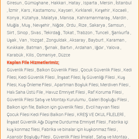
Giresun , Gümüşhane , Hakkari , Hatay , Isparta , Mersin , İstanbul
, İzmir , Kars , Kastamonu , Kayseri , Kırklareli , Kırşehir , Kocaeli ,
Konya , Kütahya , Malatya , Manisa , Kahramanmaraş , Mardin ,
Muğla , Muş , Nevşehir , Niğde , Ordu , Rize , Sakarya , Samsun ,
Siirt , Sinop , Sivas , Tekirdağ , Tokat , Trabzon , Tunceli , Şanlıurfa ,
Uşak , Van , Yozgat , Zonguldak , Aksaray , Bayburt , Karaman ,
Kırıkkale , Batman , Şırnak , Bartın , Ardahan , Iğdır , Yalova ,
Karabük , Kilis , Osmaniye , Düzce
Kaplan File Hizmetlerimiz;
Güvenlik Filesi , Balkon Güvenlik Filesi , Çocuk Güvenlik Filesi , Kedi
Filesi, Kedi Güvenlik Filesi , İnşaat Filesi, İş Güvenliği Filesi , Kuş
Filesi, Kuş Önleme Filesi , Apartman Boşluk Filesi, Merdiven Filesi ,
Halı Saha Üstü File , Havuz Emniyet Filesi , Raf Koruma Filesi ,
Güvenlik Filesi Satış ve Montajı Kurulumu , Galeri Boşluğu Filesi ,
Balkon için file, Balkon için güvenlik filesi , Evcil hayvan filesi
Çocuk Filesi Kedi Filesi Balkon Filesi , KREŞ VE OKUL FİLELERİ ,
İnşaat Güvenlik Ağı Düşme Durdurma Emniyet Filesi , Fabrika içi
kuş konmaz filesi, Fabrika ve binalar için kuşkonmaz filesi ,
Asansör Boşluğu Filesi , Güvenlik Filesi İmalat , Satış ve Montajı ,