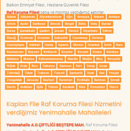
Balkon Emniyet Filesi , Hastane Güvenlik Filesi
Raf Koruma Filesi
satış ve montajı yaptığımız şehirler;
Adana
Adıyaman
Afyonkarahisar
Ağrı
Amasya
Ankara
Antalya
Artvin
Aydın
Balıkesir
Bilecik
Bingöl
Bitlis
Bolu
Burdur
Bursa
Çanakkale
Çankırı
Çorum
Denizli
Diyarbakır
Edirne
Elazığ
Erzincan
Erzurum
Eskişehir
Gaziantep
Giresun
Gümüşhane
Hakkari
Hatay
Isparta
Mersin
İstanbul
İzmir
Kars
Kastamonu
Kayseri
Kırklareli
Kırşehir
Kocaeli
Konya
Kütahya
Malatya
Manisa
Kahramanmaraş
Mardin
Muğla
Muş
Nevşehir
Niğde
Ordu
Rize
Sakarya
Samsun
Siirt
Sinop
Sivas
Tekirdağ
Tokat
Trabzon
Tunceli
Şanlıurfa
Uşak
Van
Yozgat
Zonguldak
Aksaray
Bayburt
Karaman
Kırıkkale
Batman
Şırnak
Bartın
Ardahan
Iğdır
Yalova
Karabük
Kilis
Osmaniye
Düzce
Kaplan File Raf Koruma Filesi hizmetini
verdiğimiz Yenimahalle Mahalleleri
Yenimahalle A.O.ÇİFTLİĞİ BEŞTEPE MAH.
Raf Koruma Filesi