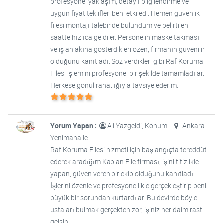
profesyonel yaklaşım, detaylı bilgilendirme ve
uygun fiyat teklifleri beni etkiledi. Hemen güvenlik
filesi montajı talebinde bulundum ve belirtilen
saatte hızlıca geldiler. Personelin maske takması
ve iş ahlakına gösterdikleri özen, firmanın güvenilir
olduğunu kanıtladı. Söz verdikleri gibi Raf Koruma
Filesi işlemini profesyonel bir şekilde tamamladılar.
Herkese gönül rahatlığıyla tavsiye ederim.
Yorum Yapan :
Ali Yazgeldi, Konum :
Ankara
Yenimahalle
Raf Koruma Filesi hizmeti için başlangıçta tereddüt
ederek aradığım Kaplan File firması, işini titizlikle
yapan, güven veren bir ekip olduğunu kanıtladı.
İşlerini özenle ve profesyonellikle gerçekleştirip beni
büyük bir sorundan kurtardılar. Bu devirde böyle
ustaları bulmak gerçekten zor, işiniz her daim rast
gelsin