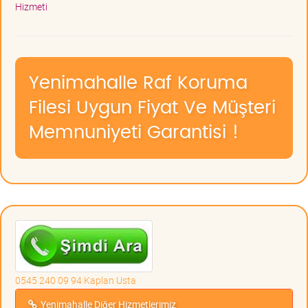
Hizmeti
Yenimahalle Raf Koruma
Filesi Uygun Fiyat Ve Müşteri
Memnuniyeti Garantisi !
0545 240 09 94 Kaplan Usta
Yenimahalle Diğer Hizmetlerimiz