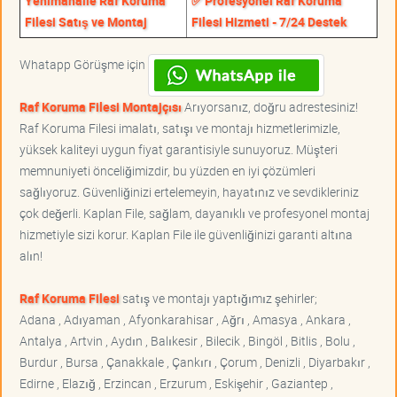
Yenimahalle Raf Koruma
✅ Profesyonel Raf Koruma
Filesi Satış ve Montaj
Filesi Hizmeti - 7/24 Destek
Whatapp Görüşme için
Raf Koruma Filesi Montajçısı
Arıyorsanız, doğru adrestesiniz!
Raf Koruma Filesi imalatı, satışı ve montajı hizmetlerimizle,
yüksek kaliteyi uygun fiyat garantisiyle sunuyoruz. Müşteri
memnuniyeti önceliğimizdir, bu yüzden en iyi çözümleri
sağlıyoruz. Güvenliğinizi ertelemeyin, hayatınız ve sevdikleriniz
çok değerli. Kaplan File, sağlam, dayanıklı ve profesyonel montaj
hizmetiyle sizi korur. Kaplan File ile güvenliğinizi garanti altına
alın!
Raf Koruma Filesi
satış ve montajı yaptığımız şehirler;
Adana , Adıyaman , Afyonkarahisar , Ağrı , Amasya , Ankara ,
Antalya , Artvin , Aydın , Balıkesir , Bilecik , Bingöl , Bitlis , Bolu ,
Burdur , Bursa , Çanakkale , Çankırı , Çorum , Denizli , Diyarbakır ,
Edirne , Elazığ , Erzincan , Erzurum , Eskişehir , Gaziantep ,