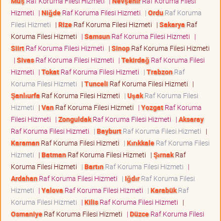
Muş
Raf Koruma Filesi Hizmeti
|
Nevşehir
Raf Koruma Filesi
Hizmeti
|
Niğde
Raf Koruma Filesi Hizmeti
|
Ordu
Raf Koruma
Filesi Hizmeti
|
Rize
Raf Koruma Filesi Hizmeti
|
Sakarya
Raf
Koruma Filesi Hizmeti
|
Samsun
Raf Koruma Filesi Hizmeti
|
Siirt
Raf Koruma Filesi Hizmeti
|
Sinop
Raf Koruma Filesi Hizmeti
|
Sivas
Raf Koruma Filesi Hizmeti
|
Tekirdağ
Raf Koruma Filesi
Hizmeti
|
Tokat
Raf Koruma Filesi Hizmeti
|
Trabzon
Raf
Koruma Filesi Hizmeti
|
Tunceli
Raf Koruma Filesi Hizmeti
|
Şanlıurfa
Raf Koruma Filesi Hizmeti
|
Uşak
Raf Koruma Filesi
Hizmeti
|
Van
Raf Koruma Filesi Hizmeti
|
Yozgat
Raf Koruma
Filesi Hizmeti
|
Zonguldak
Raf Koruma Filesi Hizmeti
|
Aksaray
Raf Koruma Filesi Hizmeti
|
Bayburt
Raf Koruma Filesi Hizmeti
|
Karaman
Raf Koruma Filesi Hizmeti
|
Kırıkkale
Raf Koruma Filesi
Hizmeti
|
Batman
Raf Koruma Filesi Hizmeti
|
Şırnak
Raf
Koruma Filesi Hizmeti
|
Bartın
Raf Koruma Filesi Hizmeti
|
Ardahan
Raf Koruma Filesi Hizmeti
|
Iğdır
Raf Koruma Filesi
Hizmeti
|
Yalova
Raf Koruma Filesi Hizmeti
|
Karabük
Raf
Koruma Filesi Hizmeti
|
Kilis
Raf Koruma Filesi Hizmeti
|
Osmaniye
Raf Koruma Filesi Hizmeti
|
Düzce
Raf Koruma Filesi