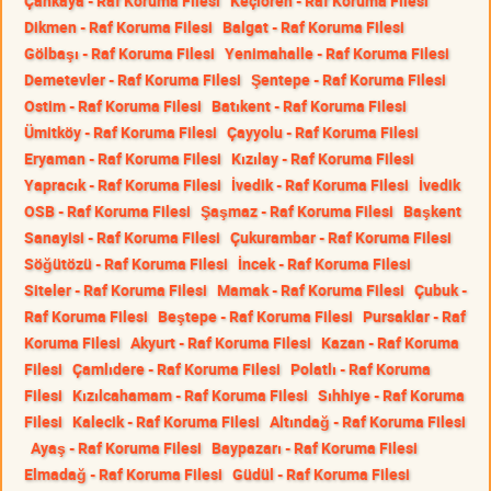
Çankaya - Raf Koruma Filesi
Keçiören - Raf Koruma Filesi
Dikmen - Raf Koruma Filesi
Balgat - Raf Koruma Filesi
Gölbaşı - Raf Koruma Filesi
Yenimahalle - Raf Koruma Filesi
Demetevler - Raf Koruma Filesi
Şentepe - Raf Koruma Filesi
Ostim - Raf Koruma Filesi
Batıkent - Raf Koruma Filesi
Ümitköy - Raf Koruma Filesi
Çayyolu - Raf Koruma Filesi
Eryaman - Raf Koruma Filesi
Kızılay - Raf Koruma Filesi
Yapracık - Raf Koruma Filesi
İvedik - Raf Koruma Filesi
İvedik
OSB - Raf Koruma Filesi
Şaşmaz - Raf Koruma Filesi
Başkent
Sanayisi - Raf Koruma Filesi
Çukurambar - Raf Koruma Filesi
Söğütözü - Raf Koruma Filesi
İncek - Raf Koruma Filesi
Siteler - Raf Koruma Filesi
Mamak - Raf Koruma Filesi
Çubuk -
Raf Koruma Filesi
Beştepe - Raf Koruma Filesi
Pursaklar - Raf
Koruma Filesi
Akyurt - Raf Koruma Filesi
Kazan - Raf Koruma
Filesi
Çamlıdere - Raf Koruma Filesi
Polatlı - Raf Koruma
Filesi
Kızılcahamam - Raf Koruma Filesi
Sıhhiye - Raf Koruma
Filesi
Kalecik - Raf Koruma Filesi
Altındağ - Raf Koruma Filesi
Ayaş - Raf Koruma Filesi
Baypazarı - Raf Koruma Filesi
Elmadağ - Raf Koruma Filesi
Güdül - Raf Koruma Filesi