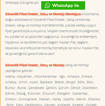
Whatapp Görüşme için
Güvenlik Filesi İmalat , Satış ve Montajı Montajçısı
Arıyorsanız,
doğru adrestesiniz! Güvenlik Filesi İmalat , Satış ve Montajı
imalatı, satışı ve montajı hizmetlerimizle, yüksek kaliteyi uygun
fiyat garantisiyle sunuyoruz. Müşteri memnuniyeti önceliğimizdir,
bu yüzden en iyi çözümleri sağlıyoruz. Güvenliğinizi ertelemeyin,
hayatınız ve sevdikleriniz çok değerli. Kaplan File, sağlam,
dayanıklı ve profesyonel montaj hizmetiyle sizi korur. Kaplan File
ile güvenliğinizi garanti altına alın!
Güvenlik Filesi İmalat , Satış ve Montajı
satış ve montajı
yaptığımız şehirler;
Adana , Adıyaman , Afyonkarahisar , Ağrı , Amasya , Ankara ,
Antalya , Artvin , Aydın , Balıkesir , Bilecik , Bingöl , Bitlis , Bolu ,
Burdur , Bursa , Çanakkale , Çankırı , Çorum , Denizli , Diyarbakır ,
Edirne , Elazığ , Erzincan , Erzurum , Eskişehir , Gaziantep ,
Giresun , Gümüşhane , Hakkari , Hatay , Isparta , Mersin , İstanbul
, İzmir , Kars , Kastamonu , Kayseri , Kırklareli , Kırşehir , Kocaeli ,