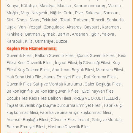
Konya , Kütahya , Malatya , Manisa , Kahramanmaraş , Mardin ,
Muğla , Muş , Nevşehir , Niğde , Ordu , Rize , Sakarya , Samsun ,
Siirt , Sinop , Sivas , Tekirdağ , Tokat , Trabzon , Tunceli , Şanlıurfa ,
Uşak , Van , Yozgat , Zonguldak , Aksaray , Bayburt , Karaman ,
Kırıkkale , Batman , Şırnak , Bartın , Ardahan , Iğdır , Yalova ,
Karabük , Kilis , Osmaniye , Düzce
Kaplan File Hizmetlerimiz;
Güvenlik Filesi , Balkon Güvenlik Filesi , Çocuk Güvenlik Filesi , Kedi
Filesi, Kedi Güvenlik Filesi , İnşaat Filesi, İş Güvenliği Filesi , Kuş
Filesi, Kuş Önleme Filesi , Apartman Boşluk Filesi, Merdiven Filesi ,
Halı Saha Üstü File , Havuz Emniyet Filesi , Raf Koruma Filesi ,
Güvenlik Filesi Satış ve Montajı Kurulumu , Galeri Boşluğu Filesi ,
Balkon için file, Balkon için güvenlik filesi , Evcil hayvan filesi
Çocuk Filesi Kedi Filesi Balkon Filesi , KREŞ VE OKUL FİLELERİ ,
İnşaat Güvenlik Ağı Düşme Durdurma Emniyet Filesi , Fabrika içi
kuş konmaz filesi, Fabrika ve binalar için kuşkonmaz filesi ,
Asansör Boşluğu Filesi , Güvenlik Filesi İmalat , Satış ve Montajı ,
Balkon Emniyet Filesi , Hastane Güvenlik Filesi