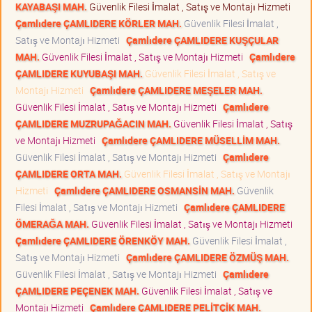
KAYABAŞI MAH.
Güvenlik Filesi İmalat , Satış ve Montajı Hizmeti
Çamlıdere ÇAMLIDERE KÖRLER MAH.
Güvenlik Filesi İmalat ,
Satış ve Montajı Hizmeti
Çamlıdere ÇAMLIDERE KUŞÇULAR
MAH.
Güvenlik Filesi İmalat , Satış ve Montajı Hizmeti
Çamlıdere
ÇAMLIDERE KUYUBAŞI MAH.
Güvenlik Filesi İmalat , Satış ve
Montajı Hizmeti
Çamlıdere ÇAMLIDERE MEŞELER MAH.
Güvenlik Filesi İmalat , Satış ve Montajı Hizmeti
Çamlıdere
ÇAMLIDERE MUZRUPAĞACIN MAH.
Güvenlik Filesi İmalat , Satış
ve Montajı Hizmeti
Çamlıdere ÇAMLIDERE MÜSELLİM MAH.
Güvenlik Filesi İmalat , Satış ve Montajı Hizmeti
Çamlıdere
ÇAMLIDERE ORTA MAH.
Güvenlik Filesi İmalat , Satış ve Montajı
Hizmeti
Çamlıdere ÇAMLIDERE OSMANSİN MAH.
Güvenlik
Filesi İmalat , Satış ve Montajı Hizmeti
Çamlıdere ÇAMLIDERE
ÖMERAĞA MAH.
Güvenlik Filesi İmalat , Satış ve Montajı Hizmeti
Çamlıdere ÇAMLIDERE ÖRENKÖY MAH.
Güvenlik Filesi İmalat ,
Satış ve Montajı Hizmeti
Çamlıdere ÇAMLIDERE ÖZMÜŞ MAH.
Güvenlik Filesi İmalat , Satış ve Montajı Hizmeti
Çamlıdere
ÇAMLIDERE PEÇENEK MAH.
Güvenlik Filesi İmalat , Satış ve
Montajı Hizmeti
Çamlıdere ÇAMLIDERE PELİTÇİK MAH.