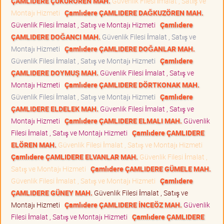
ÇAMLIDERE ÇUKURÖREN MAH.
Güvenlik Filesi İmalat , Satış ve
Montajı Hizmeti
Çamlıdere ÇAMLIDERE DAĞKUZÖREN MAH.
Güvenlik Filesi İmalat , Satış ve Montajı Hizmeti
Çamlıdere
ÇAMLIDERE DOĞANCI MAH.
Güvenlik Filesi İmalat , Satış ve
Montajı Hizmeti
Çamlıdere ÇAMLIDERE DOĞANLAR MAH.
Güvenlik Filesi İmalat , Satış ve Montajı Hizmeti
Çamlıdere
ÇAMLIDERE DOYMUŞ MAH.
Güvenlik Filesi İmalat , Satış ve
Montajı Hizmeti
Çamlıdere ÇAMLIDERE DÖRTKONAK MAH.
Güvenlik Filesi İmalat , Satış ve Montajı Hizmeti
Çamlıdere
ÇAMLIDERE ELDELEK MAH.
Güvenlik Filesi İmalat , Satış ve
Montajı Hizmeti
Çamlıdere ÇAMLIDERE ELMALI MAH.
Güvenlik
Filesi İmalat , Satış ve Montajı Hizmeti
Çamlıdere ÇAMLIDERE
ELÖREN MAH.
Güvenlik Filesi İmalat , Satış ve Montajı Hizmeti
Çamlıdere ÇAMLIDERE ELVANLAR MAH.
Güvenlik Filesi İmalat ,
Satış ve Montajı Hizmeti
Çamlıdere ÇAMLIDERE GÜMELE MAH.
Güvenlik Filesi İmalat , Satış ve Montajı Hizmeti
Çamlıdere
ÇAMLIDERE GÜNEY MAH.
Güvenlik Filesi İmalat , Satış ve
Montajı Hizmeti
Çamlıdere ÇAMLIDERE İNCEÖZ MAH.
Güvenlik
Filesi İmalat , Satış ve Montajı Hizmeti
Çamlıdere ÇAMLIDERE