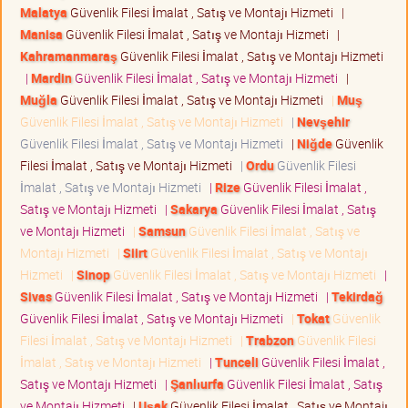
Malatya
Güvenlik Filesi İmalat , Satış ve Montajı Hizmeti
|
Manisa
Güvenlik Filesi İmalat , Satış ve Montajı Hizmeti
|
Kahramanmaraş
Güvenlik Filesi İmalat , Satış ve Montajı Hizmeti
|
Mardin
Güvenlik Filesi İmalat , Satış ve Montajı Hizmeti
|
Muğla
Güvenlik Filesi İmalat , Satış ve Montajı Hizmeti
|
Muş
Güvenlik Filesi İmalat , Satış ve Montajı Hizmeti
|
Nevşehir
Güvenlik Filesi İmalat , Satış ve Montajı Hizmeti
|
Niğde
Güvenlik
Filesi İmalat , Satış ve Montajı Hizmeti
|
Ordu
Güvenlik Filesi
İmalat , Satış ve Montajı Hizmeti
|
Rize
Güvenlik Filesi İmalat ,
Satış ve Montajı Hizmeti
|
Sakarya
Güvenlik Filesi İmalat , Satış
ve Montajı Hizmeti
|
Samsun
Güvenlik Filesi İmalat , Satış ve
Montajı Hizmeti
|
Siirt
Güvenlik Filesi İmalat , Satış ve Montajı
Hizmeti
|
Sinop
Güvenlik Filesi İmalat , Satış ve Montajı Hizmeti
|
Sivas
Güvenlik Filesi İmalat , Satış ve Montajı Hizmeti
|
Tekirdağ
Güvenlik Filesi İmalat , Satış ve Montajı Hizmeti
|
Tokat
Güvenlik
Filesi İmalat , Satış ve Montajı Hizmeti
|
Trabzon
Güvenlik Filesi
İmalat , Satış ve Montajı Hizmeti
|
Tunceli
Güvenlik Filesi İmalat ,
Satış ve Montajı Hizmeti
|
Şanlıurfa
Güvenlik Filesi İmalat , Satış
ve Montajı Hizmeti
|
Uşak
Güvenlik Filesi İmalat , Satış ve Montajı