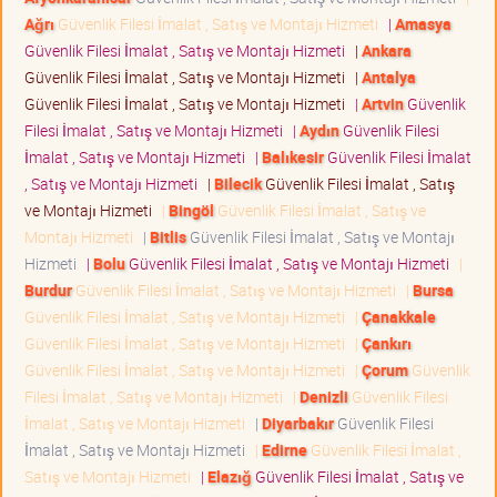
Ağrı
Güvenlik Filesi İmalat , Satış ve Montajı Hizmeti
|
Amasya
Güvenlik Filesi İmalat , Satış ve Montajı Hizmeti
|
Ankara
Güvenlik Filesi İmalat , Satış ve Montajı Hizmeti
|
Antalya
Güvenlik Filesi İmalat , Satış ve Montajı Hizmeti
|
Artvin
Güvenlik
Filesi İmalat , Satış ve Montajı Hizmeti
|
Aydın
Güvenlik Filesi
İmalat , Satış ve Montajı Hizmeti
|
Balıkesir
Güvenlik Filesi İmalat
, Satış ve Montajı Hizmeti
|
Bilecik
Güvenlik Filesi İmalat , Satış
ve Montajı Hizmeti
|
Bingöl
Güvenlik Filesi İmalat , Satış ve
Montajı Hizmeti
|
Bitlis
Güvenlik Filesi İmalat , Satış ve Montajı
Hizmeti
|
Bolu
Güvenlik Filesi İmalat , Satış ve Montajı Hizmeti
|
Burdur
Güvenlik Filesi İmalat , Satış ve Montajı Hizmeti
|
Bursa
Güvenlik Filesi İmalat , Satış ve Montajı Hizmeti
|
Çanakkale
Güvenlik Filesi İmalat , Satış ve Montajı Hizmeti
|
Çankırı
Güvenlik Filesi İmalat , Satış ve Montajı Hizmeti
|
Çorum
Güvenlik
Filesi İmalat , Satış ve Montajı Hizmeti
|
Denizli
Güvenlik Filesi
İmalat , Satış ve Montajı Hizmeti
|
Diyarbakır
Güvenlik Filesi
İmalat , Satış ve Montajı Hizmeti
|
Edirne
Güvenlik Filesi İmalat ,
Satış ve Montajı Hizmeti
|
Elazığ
Güvenlik Filesi İmalat , Satış ve