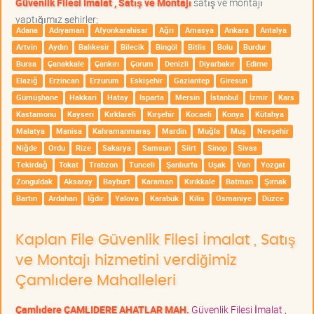
Güvenlik Filesi İmalat , Satış ve Montajı
satış ve montajı
yaptığımız şehirler;
Adana
Adıyaman
Afyonkarahisar
Ağrı
Amasya
Ankara
Antalya
Artvin
Aydın
Balıkesir
Bilecik
Bingöl
Bitlis
Bolu
Burdur
Bursa
Çanakkale
Çankırı
Çorum
Denizli
Diyarbakır
Edirne
Elazığ
Erzincan
Erzurum
Eskişehir
Gaziantep
Giresun
Gümüşhane
Hakkari
Hatay
Isparta
Mersin
İstanbul
İzmir
Kars
Kastamonu
Kayseri
Kırklareli
Kırşehir
Kocaeli
Konya
Kütahya
Malatya
Manisa
Kahramanmaraş
Mardin
Muğla
Muş
Nevşehir
Niğde
Ordu
Rize
Sakarya
Samsun
Siirt
Sinop
Sivas
Tekirdağ
Tokat
Trabzon
Tunceli
Şanlıurfa
Uşak
Van
Yozgat
Zonguldak
Aksaray
Bayburt
Karaman
Kırıkkale
Batman
Şırnak
Bartın
Ardahan
Iğdır
Yalova
Karabük
Kilis
Osmaniye
Düzce
Kaplan File Güvenlik Filesi İmalat , Satış
ve Montajı hizmetini verdiğimiz
Çamlıdere Mahalleleri
Çamlıdere ÇAMLIDERE AHATLAR MAH.
Güvenlik Filesi İmalat ,