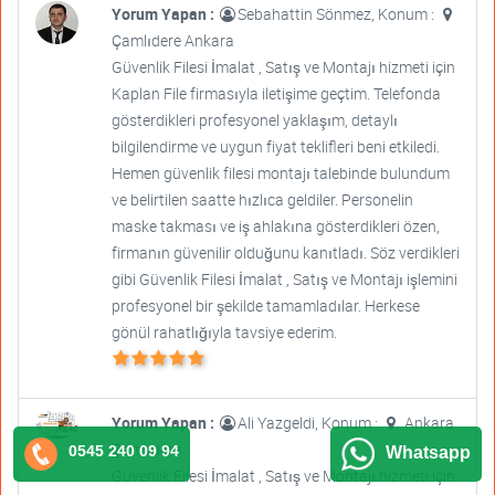
Yorum Yapan :
Sebahattin Sönmez, Konum :
Çamlıdere Ankara
Güvenlik Filesi İmalat , Satış ve Montajı hizmeti için
Kaplan File firmasıyla iletişime geçtim. Telefonda
gösterdikleri profesyonel yaklaşım, detaylı
bilgilendirme ve uygun fiyat teklifleri beni etkiledi.
Hemen güvenlik filesi montajı talebinde bulundum
ve belirtilen saatte hızlıca geldiler. Personelin
maske takması ve iş ahlakına gösterdikleri özen,
firmanın güvenilir olduğunu kanıtladı. Söz verdikleri
gibi Güvenlik Filesi İmalat , Satış ve Montajı işlemini
profesyonel bir şekilde tamamladılar. Herkese
gönül rahatlığıyla tavsiye ederim.
Yorum Yapan :
Ali Yazgeldi, Konum :
Ankara
Çamlıdere
0545 240 09 94
Whatsapp
Güvenlik Filesi İmalat , Satış ve Montajı hizmeti için