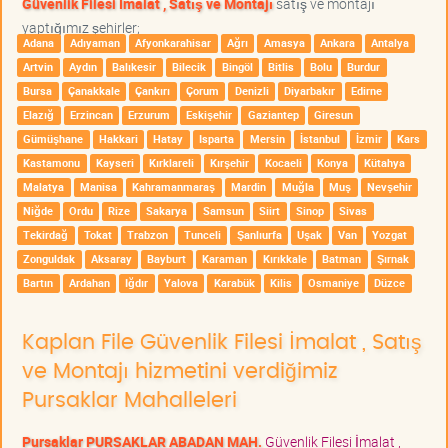
Güvenlik Filesi İmalat , Satış ve Montajı
satış ve montajı
yaptığımız şehirler;
Adana
Adıyaman
Afyonkarahisar
Ağrı
Amasya
Ankara
Antalya
Artvin
Aydın
Balıkesir
Bilecik
Bingöl
Bitlis
Bolu
Burdur
Bursa
Çanakkale
Çankırı
Çorum
Denizli
Diyarbakır
Edirne
Elazığ
Erzincan
Erzurum
Eskişehir
Gaziantep
Giresun
Gümüşhane
Hakkari
Hatay
Isparta
Mersin
İstanbul
İzmir
Kars
Kastamonu
Kayseri
Kırklareli
Kırşehir
Kocaeli
Konya
Kütahya
Malatya
Manisa
Kahramanmaraş
Mardin
Muğla
Muş
Nevşehir
Niğde
Ordu
Rize
Sakarya
Samsun
Siirt
Sinop
Sivas
Tekirdağ
Tokat
Trabzon
Tunceli
Şanlıurfa
Uşak
Van
Yozgat
Zonguldak
Aksaray
Bayburt
Karaman
Kırıkkale
Batman
Şırnak
Bartın
Ardahan
Iğdır
Yalova
Karabük
Kilis
Osmaniye
Düzce
Kaplan File Güvenlik Filesi İmalat , Satış
ve Montajı hizmetini verdiğimiz
Pursaklar Mahalleleri
Pursaklar PURSAKLAR ABADAN MAH.
Güvenlik Filesi İmalat ,