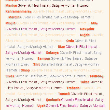
Manisa
Güvenlik Filesi İmalat , Satış ve Montajı Hizmeti
|
Kahramanmaraş
Güvenlik Filesi İmalat , Satış ve Montajı Hizmeti
|
Mardin
Güvenlik Filesi İmalat , Satış ve Montajı Hizmeti
|
Muğla
Güvenlik Filesi İmalat , Satış ve Montajı Hizmeti
|
Muş
Güvenlik Filesi İmalat , Satış ve Montajı Hizmeti
|
Nevşehir
Güvenlik Filesi İmalat , Satış ve Montajı Hizmeti
|
Niğde
Güvenlik
Filesi İmalat , Satış ve Montajı Hizmeti
|
Ordu
Güvenlik Filesi
İmalat , Satış ve Montajı Hizmeti
|
Rize
Güvenlik Filesi İmalat ,
Satış ve Montajı Hizmeti
|
Sakarya
Güvenlik Filesi İmalat , Satış
ve Montajı Hizmeti
|
Samsun
Güvenlik Filesi İmalat , Satış ve
Montajı Hizmeti
|
Siirt
Güvenlik Filesi İmalat , Satış ve Montajı
Hizmeti
|
Sinop
Güvenlik Filesi İmalat , Satış ve Montajı Hizmeti
|
Sivas
Güvenlik Filesi İmalat , Satış ve Montajı Hizmeti
|
Tekirdağ
Güvenlik Filesi İmalat , Satış ve Montajı Hizmeti
|
Tokat
Güvenlik
Filesi İmalat , Satış ve Montajı Hizmeti
|
Trabzon
Güvenlik Filesi
İmalat , Satış ve Montajı Hizmeti
|
Tunceli
Güvenlik Filesi İmalat ,
Satış ve Montajı Hizmeti
|
Şanlıurfa
Güvenlik Filesi İmalat , Satış
ve Montajı Hizmeti
|
Uşak
Güvenlik Filesi İmalat , Satış ve Montajı