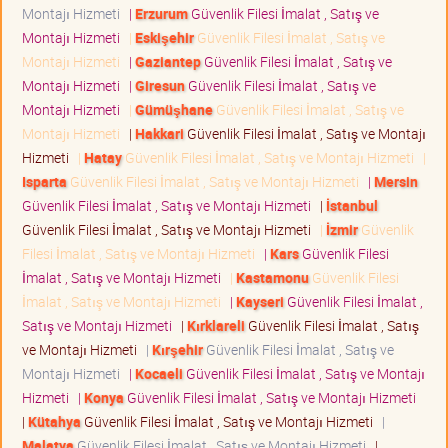
Montajı Hizmeti
|
Erzurum
Güvenlik Filesi İmalat , Satış ve
Montajı Hizmeti
|
Eskişehir
Güvenlik Filesi İmalat , Satış ve
Montajı Hizmeti
|
Gaziantep
Güvenlik Filesi İmalat , Satış ve
Montajı Hizmeti
|
Giresun
Güvenlik Filesi İmalat , Satış ve
Montajı Hizmeti
|
Gümüşhane
Güvenlik Filesi İmalat , Satış ve
Montajı Hizmeti
|
Hakkari
Güvenlik Filesi İmalat , Satış ve Montajı
Hizmeti
|
Hatay
Güvenlik Filesi İmalat , Satış ve Montajı Hizmeti
|
Isparta
Güvenlik Filesi İmalat , Satış ve Montajı Hizmeti
|
Mersin
Güvenlik Filesi İmalat , Satış ve Montajı Hizmeti
|
İstanbul
Güvenlik Filesi İmalat , Satış ve Montajı Hizmeti
|
İzmir
Güvenlik
Filesi İmalat , Satış ve Montajı Hizmeti
|
Kars
Güvenlik Filesi
İmalat , Satış ve Montajı Hizmeti
|
Kastamonu
Güvenlik Filesi
İmalat , Satış ve Montajı Hizmeti
|
Kayseri
Güvenlik Filesi İmalat ,
Satış ve Montajı Hizmeti
|
Kırklareli
Güvenlik Filesi İmalat , Satış
ve Montajı Hizmeti
|
Kırşehir
Güvenlik Filesi İmalat , Satış ve
Montajı Hizmeti
|
Kocaeli
Güvenlik Filesi İmalat , Satış ve Montajı
Hizmeti
|
Konya
Güvenlik Filesi İmalat , Satış ve Montajı Hizmeti
|
Kütahya
Güvenlik Filesi İmalat , Satış ve Montajı Hizmeti
|
Malatya
Güvenlik Filesi İmalat , Satış ve Montajı Hizmeti
|