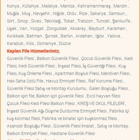
Konya , Kütahya , Malatya , Manisa , Kahramanmaraş , Mardin ,
Muğla , Muş , Nevşehir , Niğde , Ordu , Rize , Sakarya , Samsun ,
Siirt , Sinop , Sivas , Tekirdağ , Tokat , Trabzon , Tunceli , Şanlıurfa ,
Uşak , Van , Yozgat , Zonguldak , Aksaray , Bayburt , Karaman ,
Kırıkkale , Batman , Şırnak , Bartın , Ardahan , Iğdır , Yalova ,
Karabük , Kilis , Osmaniye , Düzce
Kaplan File Hizmetlerimiz;
Güvenlik Filesi , Balkon Güvenlik Filesi , Çocuk Güvenlik Filesi , Kedi
Filesi, Kedi Güvenlik Filesi , İnşaat Filesi, İş Güvenliği Filesi , Kuş
Filesi, Kuş Önleme Filesi , Apartman Boşluk Filesi, Merdiven Filesi ,
Halı Saha Üstü File , Havuz Emniyet Filesi , Raf Koruma Filesi ,
Güvenlik Filesi Satış ve Montajı Kurulumu , Galeri Boşluğu Filesi ,
Balkon için file, Balkon için güvenlik filesi , Evcil hayvan filesi
Çocuk Filesi Kedi Filesi Balkon Filesi , KREŞ VE OKUL FİLELERİ ,
İnşaat Güvenlik Ağı Düşme Durdurma Emniyet Filesi , Fabrika içi
kuş konmaz filesi, Fabrika ve binalar için kuşkonmaz filesi ,
Asansör Boşluğu Filesi , Güvenlik Filesi İmalat , Satış ve Montajı ,
Balkon Emniyet Filesi , Hastane Güvenlik Filesi