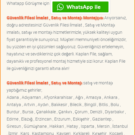
Whatapp Görüşme için
Güvenlik Filesi İmalat , Satış ve Montajı Montajçısı
Arıyorsanız,
doğru adrestesiniz! Güvenlik Filesi İmalat , Satış ve Montajı
imalatı, satışı ve montajı hizmetlerimizle, yüksek kaliteyi uygun
fiyat garantisiyle sunuyoruz. Müşteri memnuniyeti önceliğimizdir,
bu yüzden en iyi çözümleri sağlıyoruz. Güvenliğinizi ertelemeyin,
hayatınız ve sevdikleriniz çok değerli. Kaplan File, sağlam,
dayanıklı ve profesyonel montaj hizmetiyle sizi korur. Kaplan File
ile güvenliğinizi garanti altına alın!
Güvenlik Filesi İmalat , Satış ve Montajı
satış ve montajı
yaptığımız şehirler;
Adana , Adıyaman , Afyonkarahisar , Ağrı , Amasya , Ankara ,
Antalya , Artvin , Aydın , Balıkesir , Bilecik , Bingöl , Bitlis , Bolu ,
Burdur , Bursa , Çanakkale , Çankırı , Çorum , Denizli , Diyarbakır ,
Edirne , Elazığ , Erzincan , Erzurum , Eskişehir , Gaziantep ,
Giresun , Gümüşhane , Hakkari , Hatay , Isparta , Mersin , İstanbul
, İzmir , Kars , Kastamonu , Kayseri , Kırklareli , Kırşehir , Kocaeli ,