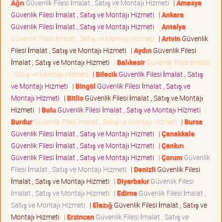
Ağrı
Güvenlik Filesi İmalat , Satış ve Montajı Hizmeti
|
Amasya
Güvenlik Filesi İmalat , Satış ve Montajı Hizmeti
|
Ankara
Güvenlik Filesi İmalat , Satış ve Montajı Hizmeti
|
Antalya
Güvenlik Filesi İmalat , Satış ve Montajı Hizmeti
|
Artvin
Güvenlik
Filesi İmalat , Satış ve Montajı Hizmeti
|
Aydın
Güvenlik Filesi
İmalat , Satış ve Montajı Hizmeti
|
Balıkesir
Güvenlik Filesi İmalat
, Satış ve Montajı Hizmeti
|
Bilecik
Güvenlik Filesi İmalat , Satış
ve Montajı Hizmeti
|
Bingöl
Güvenlik Filesi İmalat , Satış ve
Montajı Hizmeti
|
Bitlis
Güvenlik Filesi İmalat , Satış ve Montajı
Hizmeti
|
Bolu
Güvenlik Filesi İmalat , Satış ve Montajı Hizmeti
|
Burdur
Güvenlik Filesi İmalat , Satış ve Montajı Hizmeti
|
Bursa
Güvenlik Filesi İmalat , Satış ve Montajı Hizmeti
|
Çanakkale
Güvenlik Filesi İmalat , Satış ve Montajı Hizmeti
|
Çankırı
Güvenlik Filesi İmalat , Satış ve Montajı Hizmeti
|
Çorum
Güvenlik
Filesi İmalat , Satış ve Montajı Hizmeti
|
Denizli
Güvenlik Filesi
İmalat , Satış ve Montajı Hizmeti
|
Diyarbakır
Güvenlik Filesi
İmalat , Satış ve Montajı Hizmeti
|
Edirne
Güvenlik Filesi İmalat ,
Satış ve Montajı Hizmeti
|
Elazığ
Güvenlik Filesi İmalat , Satış ve
Montajı Hizmeti
|
Erzincan
Güvenlik Filesi İmalat , Satış ve