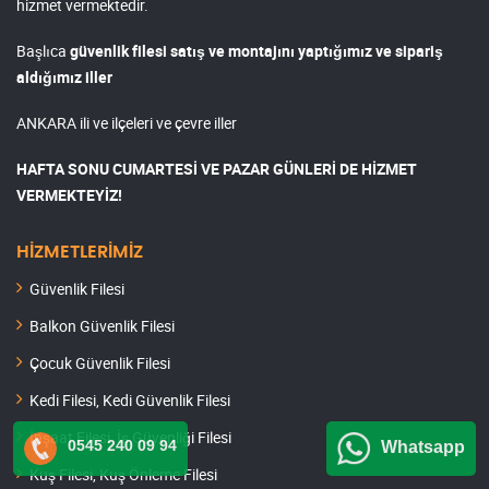
hizmet vermektedir.
Başlıca
güvenlik filesi satış ve montajını yaptığımız ve sipariş
aldığımız iller
ANKARA ili ve ilçeleri ve çevre iller
HAFTA SONU CUMARTESİ VE PAZAR GÜNLERİ DE HİZMET
VERMEKTEYİZ!
HİZMETLERİMİZ
Güvenlik Filesi
Balkon Güvenlik Filesi
Çocuk Güvenlik Filesi
Kedi Filesi, Kedi Güvenlik Filesi
İnşaat Filesi, İş Güvenliği Filesi
0545 240 09 94
Whatsapp
Kuş Filesi, Kuş Önleme Filesi