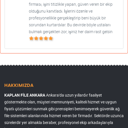
firması, işini titizlikle yapan, güven veren bir ekip
olduğunu kanıtladı. İşlerini özenle ve
profesyonellikle gerçekleştirip beni büyük bir
sorundan kurtardılar. Bu devirde böyle ustaları
bulmak gerçekten zor, işiniz her daim rast gelsin
HAKKIMIZDA
KAPLAN FİLE ANKARA
Ankara'da uzun yıllardır faaliyet
göstermekte olan, müşteri memnuniyeti, kaliteli hizmet ve uygun
fiyatlı çözümleri sunmak gibi prensipleri benimseyerek güvenlik ağ
file sistemleri alanlarında hizmet veren bir firmadır. Sektörde uzunca
sürelerdir yer almakla beraber, profesyonel ekip arkadaşlarıyla