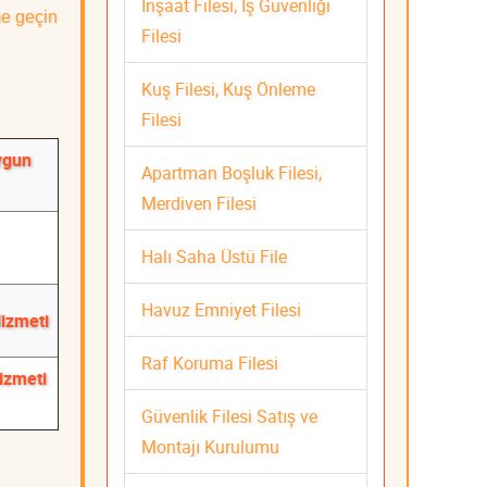
İnşaat Filesi, İş Güvenliği
me geçin
Filesi
Kuş Filesi, Kuş Önleme
Filesi
Uygun
Apartman Boşluk Filesi,
Merdiven Filesi
Halı Saha Üstü File
Havuz Emniyet Filesi
Hizmeti
Raf Koruma Filesi
Hizmeti
Güvenlik Filesi Satış ve
Montajı Kurulumu