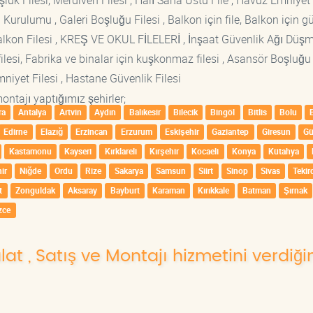
luk Filesi, Merdiven Filesi , Halı Saha Üstü File , Havuz Emniyet F
 Kurulumu , Galeri Boşluğu Filesi , Balkon için file, Balkon için g
si Balkon Filesi , KREŞ VE OKUL FİLELERİ , İnşaat Güvenlik Ağı Düş
lesi, Fabrika ve binalar için kuşkonmaz filesi , Asansör Boşluğu F
mniyet Filesi , Hastane Güvenlik Filesi
ontajı yaptığımız şehirler;
ra
Antalya
Artvin
Aydın
Balıkesir
Bilecik
Bingöl
Bitlis
Bolu
Edirne
Elazığ
Erzincan
Erzurum
Eskişehir
Gaziantep
Giresun
G
Kastamonu
Kayseri
Kırklareli
Kırşehir
Kocaeli
Konya
Kütahya
ir
Niğde
Ordu
Rize
Sakarya
Samsun
Siirt
Sinop
Sivas
Tekir
t
Zonguldak
Aksaray
Bayburt
Karaman
Kırıkkale
Batman
Şırnak
zce
lat , Satış ve Montajı hizmetini verdiği