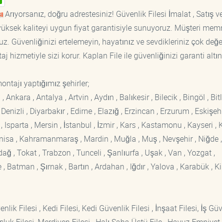
ı
Arıyorsanız, doğru adrestesiniz! Güvenlik Filesi İmalat , Satış v
, yüksek kaliteyi uygun fiyat garantisiyle sunuyoruz. Müşteri mem
z. Güvenliğinizi ertelemeyin, hayatınız ve sevdikleriniz çok değer
 hizmetiyle sizi korur. Kaplan File ile güvenliğinizi garanti altın
ontajı yaptığımız şehirler;
kara , Antalya , Artvin , Aydın , Balıkesir , Bilecik , Bingöl , Bitli
enizli , Diyarbakır , Edirne , Elazığ , Erzincan , Erzurum , Eskişehi
sparta , Mersin , İstanbul , İzmir , Kars , Kastamonu , Kayseri , K
Manisa , Kahramanmaraş , Mardin , Muğla , Muş , Nevşehir , Niğde ,
rdağ , Tokat , Trabzon , Tunceli , Şanlıurfa , Uşak , Van , Yozgat ,
 Batman , Şırnak , Bartın , Ardahan , Iğdır , Yalova , Karabük , Kil
lik Filesi , Kedi Filesi, Kedi Güvenlik Filesi , İnşaat Filesi, İş Gü