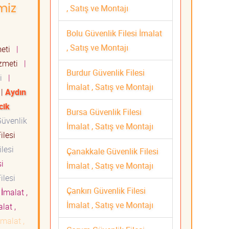
, Satış ve Montajı
miz
Bolu Güvenlik Filesi İmalat
, Satış ve Montajı
meti
|
Hizmeti
|
Burdur Güvenlik Filesi
ti
|
İmalat , Satış ve Montajı
|
Aydın
cik
Bursa Güvenlik Filesi
üvenlik
İmalat , Satış ve Montajı
ilesi
lesi
Çanakkale Güvenlik Filesi
i
İmalat , Satış ve Montajı
ilesi
Çankırı Güvenlik Filesi
İmalat ,
İmalat , Satış ve Montajı
lat ,
İmalat ,