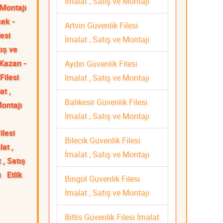
İmalat , Satış ve Montajı
 Montajı
cek -
Artvin Güvenlik Filesi
esi
İmalat , Satış ve Montajı
tış ve
Kazan -
Aydın Güvenlik Filesi
Filesi
İmalat , Satış ve Montajı
at ,
Balıkesir Güvenlik Filesi
Montajı
İmalat , Satış ve Montajı
lesi
Bilecik Güvenlik Filesi
at ,
İmalat , Satış ve Montajı
 , Satış
ı
Etlik
Bingöl Güvenlik Filesi
İmalat , Satış ve Montajı
Bitlis Güvenlik Filesi İmalat