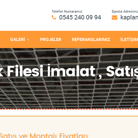
Telefon Numaramız:
Eposta Adresimiz
0545 240 09 94
kapla
GALERİ
PROJELER
REFERANSLARIMIZ
İLETİŞİ
 Filesi İmalat , Sat
 Satış ve Montajı Fiyatları