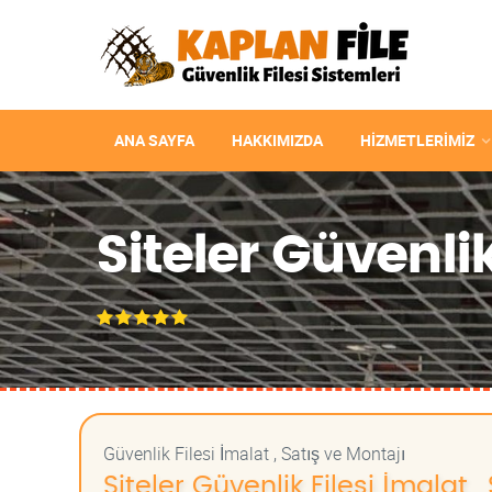
ANA SAYFA
HAKKIMIZDA
HIZMETLERIMIZ
Siteler Güvenlik
Güvenlik Filesi İmalat , Satış ve Montajı
Siteler Güvenlik Filesi İmalat ,