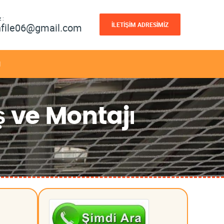
 :
İLETİŞİM ADRESİMİZ
nfile06@gmail.com
M
ış ve Montajı