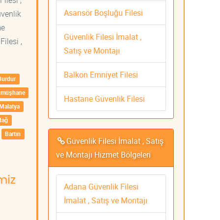
ilesi ,
Asansör Boşluğu Filesi
üvenlik
me
Güvenlik Filesi İmalat ,
ilesi ,
Satış ve Montajı
Balkon Emniyet Filesi
Burdur
ümüşhane
Hastane Güvenlik Filesi
Malatya
dağ
Bartın
Güvenlik Filesi İmalat , Satış
ve Montajı Hizmet Bölgeleri
miz
Adana Güvenlik Filesi
İmalat , Satış ve Montajı