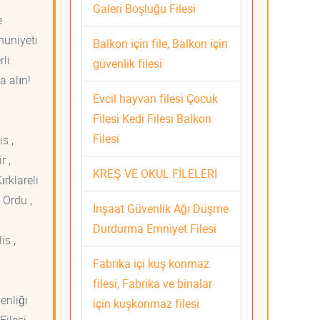
Galeri Boşluğu Filesi
e
nuniyeti
Balkon için file, Balkon için
li.
güvenlik filesi
a alın!
Evcil hayvan filesi Çocuk
Filesi Kedi Filesi Balkon
Filesi
s ,
r ,
KREŞ VE OKUL FİLELERİ
ırklareli
 Ordu ,
İnşaat Güvenlik Ağı Düşme
Durdurma Emniyet Filesi
is ,
Fabrika içi kuş konmaz
filesi, Fabrika ve binalar
venliği
için kuşkonmaz filesi