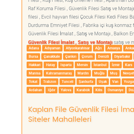
Filesi , Kuş Filesi, Kuş Önleme Filesi , Apartman Boş
Raf Koruma Filesi , Güvenlik Filesi Satış ve Montajı
filesi , Evcil hayvan filesi Çocuk Filesi Kedi File
Durdurma Emniyet Filesi , Fabrika içi kuş konmaz fi
Güvenlik Filesi İmalat , Satış ve Montajı , Balkon E
Güvenlik Filesi İmalat , Satış ve Montajı
satış ve m
Adana
Adıyaman
Afyonkarahisar
Ağrı
Amasya
Anka
Bursa
Çanakkale
Çankırı
Çorum
Denizli
Diyarbakır
Hakkari
Hatay
Isparta
Mersin
İstanbul
İzmir
Kars
Manisa
Kahramanmaraş
Mardin
Muğla
Muş
Nevşeh
Tokat
Trabzon
Tunceli
Şanlıurfa
Uşak
Van
Yozga
Ardahan
Iğdır
Yalova
Karabük
Kilis
Osmaniye
Dü
Kaplan File Güvenlik Filesi İma
Siteler Mahalleleri