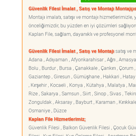
Güvenlik Filesi İmalat , Satış ve Montajı Montajçıs
Montajı imalatı, satışı ve montajı hizmetlerimizle
önceliğimizdir, bu yüzden en iyi çözümleri sağlıyoru
Kaplan File, sağlam, dayanıklı ve profesyonel montaj
Güvenlik Filesi İmalat , Satış ve Montajı
satış ve m
Adana , Adıyaman , Afyonkarahisar , Ağrı , Amasya , An
Bolu , Burdur , Bursa , Çanakkale , Çankırı , Çorum , D
Gaziantep , Giresun , Gümüşhane , Hakkari , Hatay , I
, Kırşehir , Kocaeli , Konya , Kütahya , Malatya , 
Rize , Sakarya , Samsun , Siirt , Sinop , Sivas , Teki
Zonguldak , Aksaray , Bayburt , Karaman , Kırıkkale ,
Osmaniye , Düzce
Kaplan File Hizmetlerimiz;
Güvenlik Filesi , Balkon Güvenlik Filesi , Çocuk Güven