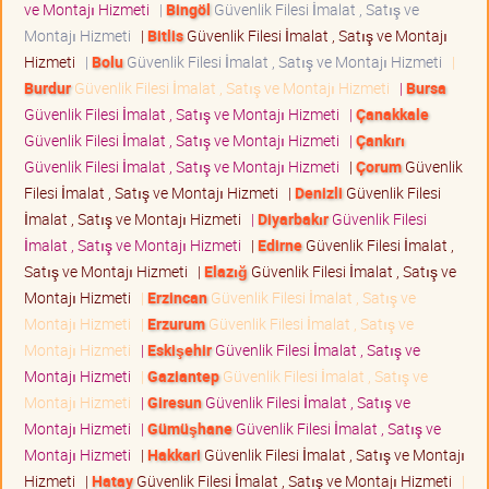
ve Montajı Hizmeti
|
Bingöl
Güvenlik Filesi İmalat , Satış ve
Montajı Hizmeti
|
Bitlis
Güvenlik Filesi İmalat , Satış ve Montajı
Hizmeti
|
Bolu
Güvenlik Filesi İmalat , Satış ve Montajı Hizmeti
|
Burdur
Güvenlik Filesi İmalat , Satış ve Montajı Hizmeti
|
Bursa
Güvenlik Filesi İmalat , Satış ve Montajı Hizmeti
|
Çanakkale
Güvenlik Filesi İmalat , Satış ve Montajı Hizmeti
|
Çankırı
Güvenlik Filesi İmalat , Satış ve Montajı Hizmeti
|
Çorum
Güvenlik
Filesi İmalat , Satış ve Montajı Hizmeti
|
Denizli
Güvenlik Filesi
İmalat , Satış ve Montajı Hizmeti
|
Diyarbakır
Güvenlik Filesi
İmalat , Satış ve Montajı Hizmeti
|
Edirne
Güvenlik Filesi İmalat ,
Satış ve Montajı Hizmeti
|
Elazığ
Güvenlik Filesi İmalat , Satış ve
Montajı Hizmeti
|
Erzincan
Güvenlik Filesi İmalat , Satış ve
Montajı Hizmeti
|
Erzurum
Güvenlik Filesi İmalat , Satış ve
Montajı Hizmeti
|
Eskişehir
Güvenlik Filesi İmalat , Satış ve
Montajı Hizmeti
|
Gaziantep
Güvenlik Filesi İmalat , Satış ve
Montajı Hizmeti
|
Giresun
Güvenlik Filesi İmalat , Satış ve
Montajı Hizmeti
|
Gümüşhane
Güvenlik Filesi İmalat , Satış ve
Montajı Hizmeti
|
Hakkari
Güvenlik Filesi İmalat , Satış ve Montajı
Hizmeti
|
Hatay
Güvenlik Filesi İmalat , Satış ve Montajı Hizmeti
|