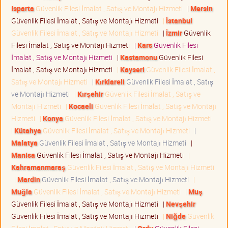
Isparta
Güvenlik Filesi İmalat , Satış ve Montajı Hizmeti
|
Mersin
Güvenlik Filesi İmalat , Satış ve Montajı Hizmeti
|
İstanbul
Güvenlik Filesi İmalat , Satış ve Montajı Hizmeti
|
İzmir
Güvenlik
Filesi İmalat , Satış ve Montajı Hizmeti
|
Kars
Güvenlik Filesi
İmalat , Satış ve Montajı Hizmeti
|
Kastamonu
Güvenlik Filesi
İmalat , Satış ve Montajı Hizmeti
|
Kayseri
Güvenlik Filesi İmalat ,
Satış ve Montajı Hizmeti
|
Kırklareli
Güvenlik Filesi İmalat , Satış
ve Montajı Hizmeti
|
Kırşehir
Güvenlik Filesi İmalat , Satış ve
Montajı Hizmeti
|
Kocaeli
Güvenlik Filesi İmalat , Satış ve Montajı
Hizmeti
|
Konya
Güvenlik Filesi İmalat , Satış ve Montajı Hizmeti
|
Kütahya
Güvenlik Filesi İmalat , Satış ve Montajı Hizmeti
|
Malatya
Güvenlik Filesi İmalat , Satış ve Montajı Hizmeti
|
Manisa
Güvenlik Filesi İmalat , Satış ve Montajı Hizmeti
|
Kahramanmaraş
Güvenlik Filesi İmalat , Satış ve Montajı Hizmeti
|
Mardin
Güvenlik Filesi İmalat , Satış ve Montajı Hizmeti
|
Muğla
Güvenlik Filesi İmalat , Satış ve Montajı Hizmeti
|
Muş
Güvenlik Filesi İmalat , Satış ve Montajı Hizmeti
|
Nevşehir
Güvenlik Filesi İmalat , Satış ve Montajı Hizmeti
|
Niğde
Güvenlik