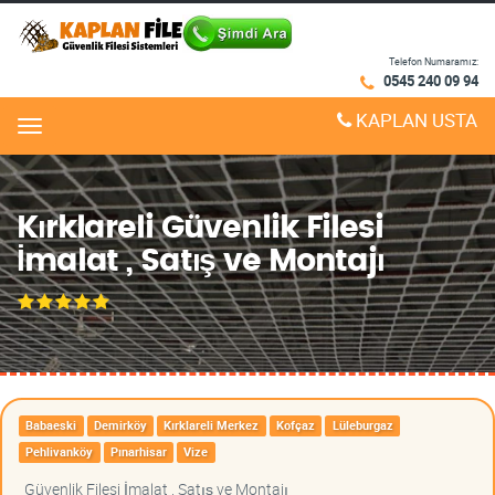
Telefon Numaramız:
0545 240 09 94
KAPLAN USTA
Menu
Kırklareli Güvenlik Filesi
İmalat , Satış ve Montajı
Babaeski
Demirköy
Kırklareli Merkez
Kofçaz
Lüleburgaz
Pehlivanköy
Pınarhisar
Vize
Güvenlik Filesi İmalat , Satış ve Montajı