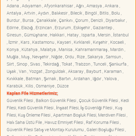
Adana , Adıyaman , Afyonkarahisar , Ağrı , Amasya , Ankara ,
Antalya , Artvin , Aydın , Balıkesir , Bilecik , Bingöl , Bitlis , Bolu ,
Burdur , Bursa , Çanakkale , Çankırı , Çorum , Denizli , Diyarbakır ,
Edirne , Elazığ , Erzincan , Erzurum , Eskişehir , Gaziantep ,
Giresun , Gümüşhane , Hakkari , Hatay , Isparta , Mersin , İstanbul
, İzmir , Kars , Kastamonu , Kayseri , Kırklareli , Kırşehir , Kocaeli ,
Konya , Kütahya , Malatya , Manisa , Kahramanmaraş , Mardin ,
Muğla , Muş , Nevşehir , Niğde , Ordu , Rize , Sakarya , Samsun ,
Siirt , Sinop , Sivas , Tekirdağ , Tokat , Trabzon , Tunceli , Şanlıurfa ,
Uşak , Van , Yozgat , Zonguldak , Aksaray , Bayburt , Karaman ,
Kırıkkale , Batman , Şırnak , Bartın , Ardahan , Iğdır , Yalova ,
Karabük , Kilis , Osmaniye , Düzce
Kaplan File Hizmetlerimiz;
Güvenlik Filesi , Balkon Güvenlik Filesi , Çocuk Güvenlik Filesi , Kedi
Filesi, Kedi Güvenlik Filesi , İnşaat Filesi, İş Güvenliği Filesi , Kuş
Filesi, Kuş Önleme Filesi , Apartman Boşluk Filesi, Merdiven Filesi ,
Halı Saha Üstü File , Havuz Emniyet Filesi , Raf Koruma Filesi ,
Güvenlik Filesi Satış ve Montajı Kurulumu , Galeri Boşluğu Filesi ,