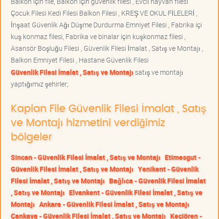
Balkon için file, Balkon için güvenlik filesi , Evcil hayvan filesi
Çocuk Filesi Kedi Filesi Balkon Filesi , KREŞ VE OKUL FİLELERİ ,
İnşaat Güvenlik Ağı Düşme Durdurma Emniyet Filesi , Fabrika içi
kuş konmaz filesi, Fabrika ve binalar için kuşkonmaz filesi ,
Asansör Boşluğu Filesi , Güvenlik Filesi İmalat , Satış ve Montajı ,
Balkon Emniyet Filesi , Hastane Güvenlik Filesi
Güvenlik Filesi İmalat , Satış ve Montajı
satış ve montajı
yaptığımız şehirler;
Kaplan File Güvenlik Filesi İmalat , Satış
ve Montajı hizmetini verdiğimiz
bölgeler
Sincan - Güvenlik Filesi İmalat , Satış ve Montajı
Etimesgut -
Güvenlik Filesi İmalat , Satış ve Montajı
Yenikent - Güvenlik
Filesi İmalat , Satış ve Montajı
Bağlıca - Güvenlik Filesi İmalat
, Satış ve Montajı
Elvankent - Güvenlik Filesi İmalat , Satış ve
Montajı
Ankara - Güvenlik Filesi İmalat , Satış ve Montajı
Çankaya - Güvenlik Filesi İmalat , Satış ve Montajı
Keçiören -