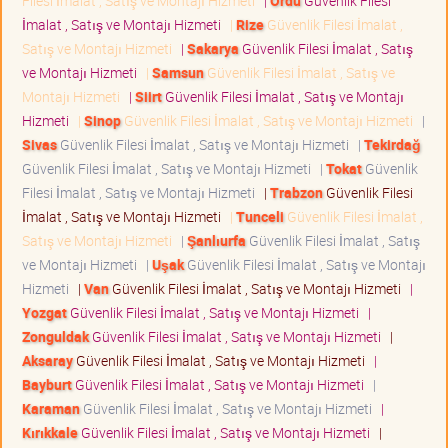
Filesi İmalat , Satış ve Montajı Hizmeti
|
Ordu
Güvenlik Filesi
İmalat , Satış ve Montajı Hizmeti
|
Rize
Güvenlik Filesi İmalat ,
Satış ve Montajı Hizmeti
|
Sakarya
Güvenlik Filesi İmalat , Satış
ve Montajı Hizmeti
|
Samsun
Güvenlik Filesi İmalat , Satış ve
Montajı Hizmeti
|
Siirt
Güvenlik Filesi İmalat , Satış ve Montajı
Hizmeti
|
Sinop
Güvenlik Filesi İmalat , Satış ve Montajı Hizmeti
|
Sivas
Güvenlik Filesi İmalat , Satış ve Montajı Hizmeti
|
Tekirdağ
Güvenlik Filesi İmalat , Satış ve Montajı Hizmeti
|
Tokat
Güvenlik
Filesi İmalat , Satış ve Montajı Hizmeti
|
Trabzon
Güvenlik Filesi
İmalat , Satış ve Montajı Hizmeti
|
Tunceli
Güvenlik Filesi İmalat ,
Satış ve Montajı Hizmeti
|
Şanlıurfa
Güvenlik Filesi İmalat , Satış
ve Montajı Hizmeti
|
Uşak
Güvenlik Filesi İmalat , Satış ve Montajı
Hizmeti
|
Van
Güvenlik Filesi İmalat , Satış ve Montajı Hizmeti
|
Yozgat
Güvenlik Filesi İmalat , Satış ve Montajı Hizmeti
|
Zonguldak
Güvenlik Filesi İmalat , Satış ve Montajı Hizmeti
|
Aksaray
Güvenlik Filesi İmalat , Satış ve Montajı Hizmeti
|
Bayburt
Güvenlik Filesi İmalat , Satış ve Montajı Hizmeti
|
Karaman
Güvenlik Filesi İmalat , Satış ve Montajı Hizmeti
|
Kırıkkale
Güvenlik Filesi İmalat , Satış ve Montajı Hizmeti
|