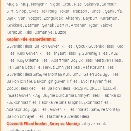
Muğla , Muş , Nevşehir , Niğde , Ordu , Rize , Sakarya , Samsun ,
Siirt , Sinop , Sivas , Tekirdağ , Tokat , Trabzon , Tunceli , Şanlıurfa ,
Uşak , Van , Yozgat , Zonguldak , Aksaray , Bayburt , Karaman ,
Kırıkkale , Batman , Şırnak , Bartın , Ardahan , Iğdır , Yalova ,
Karabük , Kilis , Osmaniye , Düzce
Kaplan File Hizmetlerimiz;
Güvenlik Filesi , Balkon Güvenlik Filesi , Çocuk Güvenlik Filesi , Kedi
Filesi, Kedi Güvenlik Filesi , İnşaat Filesi, İş Güvenliği Filesi , Kuş
Filesi, Kuş Önleme Filesi , Apartman Boşluk Filesi, Merdiven Filesi ,
Halı Saha Üstü File , Havuz Emniyet Filesi , Raf Koruma Filesi ,
Güvenlik Filesi Satış ve Montajı Kurulumu , Galeri Boşluğu Filesi ,
Balkon için file, Balkon için güvenlik filesi , Evcil hayvan filesi
Çocuk Filesi Kedi Filesi Balkon Filesi , KREŞ VE OKUL FİLELERİ ,
İnşaat Güvenlik Ağı Düşme Durdurma Emniyet Filesi , Fabrika içi
kuş konmaz filesi, Fabrika ve binalar için kuşkonmaz filesi ,
Asansör Boşluğu Filesi , Güvenlik Filesi İmalat , Satış ve Montajı ,
Balkon Emniyet Filesi , Hastane Güvenlik Filesi
Güvenlik Filesi İmalat , Satış ve Montajı
satış ve montajı
yaptığımız şehirler;