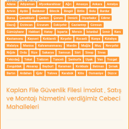
Adana
Adıyaman
Afyonkarahisar
Ağrı
Amasya
Ankara
Antalya
Artvin
Aydın
Balıkesir
Bilecik
Bingöl
Bitlis
Bolu
Burdur
Bursa
Çanakkale
Çankırı
Çorum
Denizli
Diyarbakır
Edirne
Elazığ
Erzincan
Erzurum
Eskişehir
Gaziantep
Giresun
Gümüşhane
Hakkari
Hatay
Isparta
Mersin
İstanbul
İzmir
Kars
Kastamonu
Kayseri
Kırklareli
Kırşehir
Kocaeli
Konya
Kütahya
Malatya
Manisa
Kahramanmaraş
Mardin
Muğla
Muş
Nevşehir
Niğde
Ordu
Rize
Sakarya
Samsun
Siirt
Sinop
Sivas
Tekirdağ
Tokat
Trabzon
Tunceli
Şanlıurfa
Uşak
Van
Yozgat
Zonguldak
Aksaray
Bayburt
Karaman
Kırıkkale
Batman
Şırnak
Bartın
Ardahan
Iğdır
Yalova
Karabük
Kilis
Osmaniye
Düzce
Kaplan File Güvenlik Filesi İmalat , Satış
ve Montajı hizmetini verdiğimiz Cebeci
Mahalleleri