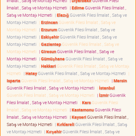
İmalat , Satış ve Montajı Hizmeti
|
Diyarbakır
Güvenlik Filesi
İmalat , Satış ve Montajı Hizmeti
|
Edirne
Güvenlik Filesi İmalat ,
Satış ve Montajı Hizmeti
|
Elazığ
Güvenlik Filesi İmalat , Satış ve
Montajı Hizmeti
|
Erzincan
Güvenlik Filesi İmalat , Satış ve
Montajı Hizmeti
|
Erzurum
Güvenlik Filesi İmalat , Satış ve
Montajı Hizmeti
|
Eskişehir
Güvenlik Filesi İmalat , Satış ve
Montajı Hizmeti
|
Gaziantep
Güvenlik Filesi İmalat , Satış ve
Montajı Hizmeti
|
Giresun
Güvenlik Filesi İmalat , Satış ve
Montajı Hizmeti
|
Gümüşhane
Güvenlik Filesi İmalat , Satış ve
Montajı Hizmeti
|
Hakkari
Güvenlik Filesi İmalat , Satış ve Montajı
Hizmeti
|
Hatay
Güvenlik Filesi İmalat , Satış ve Montajı Hizmeti
|
Isparta
Güvenlik Filesi İmalat , Satış ve Montajı Hizmeti
|
Mersin
Güvenlik Filesi İmalat , Satış ve Montajı Hizmeti
|
İstanbul
Güvenlik Filesi İmalat , Satış ve Montajı Hizmeti
|
İzmir
Güvenlik
Filesi İmalat , Satış ve Montajı Hizmeti
|
Kars
Güvenlik Filesi
İmalat , Satış ve Montajı Hizmeti
|
Kastamonu
Güvenlik Filesi
İmalat , Satış ve Montajı Hizmeti
|
Kayseri
Güvenlik Filesi İmalat ,
Satış ve Montajı Hizmeti
|
Kırklareli
Güvenlik Filesi İmalat , Satış
ve Montajı Hizmeti
|
Kırşehir
Güvenlik Filesi İmalat , Satış ve