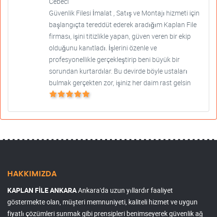
Cebeci
Güvenlik Filesi İmalat , Satış ve Montajı hizmeti için
başlangıçta tereddüt ederek aradığım Kaplan File
firması, işini titizlikle yapan, güven veren bir ekip
olduğunu kanıtladı. İşlerini özenle ve
profesyonellikle gerçekleştirip beni büyük bir
sorundan kurtardılar. Bu devirde böyle ustaları
bulmak gerçekten zor, işiniz her daim rast gelsin
HAKKIMIZDA
KAPLAN FİLE ANKARA
Ankara'da uzun yıllardır faaliyet
göstermekte olan, müşteri memnuniyeti, kaliteli hizmet ve uygun
fiyatlı çözümleri sunmak gibi prensipleri benimseyerek güvenlik ağ