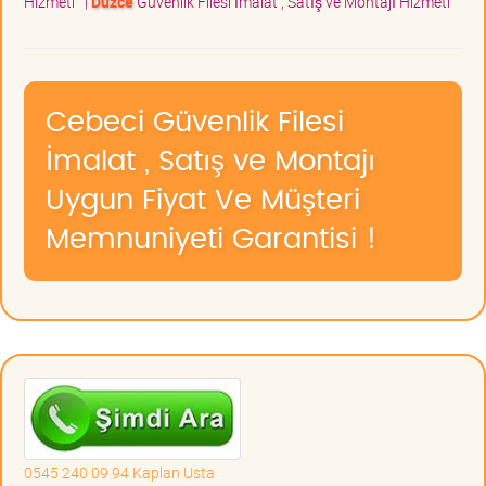
Hizmeti
|
Düzce
Güvenlik Filesi İmalat , Satış ve Montajı Hizmeti
Cebeci Güvenlik Filesi
İmalat , Satış ve Montajı
Uygun Fiyat Ve Müşteri
Memnuniyeti Garantisi !
0545 240 09 94 Kaplan Usta