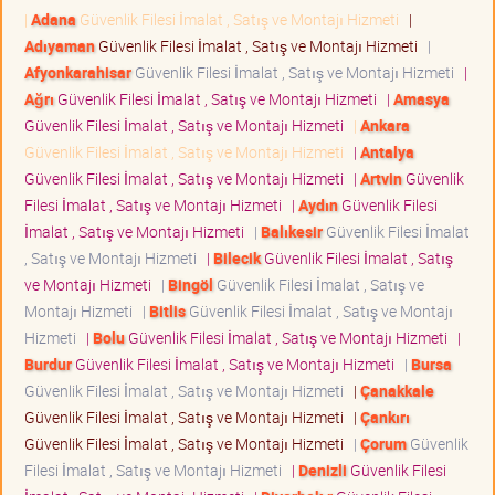
|
Adana
Güvenlik Filesi İmalat , Satış ve Montajı Hizmeti
|
Adıyaman
Güvenlik Filesi İmalat , Satış ve Montajı Hizmeti
|
Afyonkarahisar
Güvenlik Filesi İmalat , Satış ve Montajı Hizmeti
|
Ağrı
Güvenlik Filesi İmalat , Satış ve Montajı Hizmeti
|
Amasya
Güvenlik Filesi İmalat , Satış ve Montajı Hizmeti
|
Ankara
Güvenlik Filesi İmalat , Satış ve Montajı Hizmeti
|
Antalya
Güvenlik Filesi İmalat , Satış ve Montajı Hizmeti
|
Artvin
Güvenlik
Filesi İmalat , Satış ve Montajı Hizmeti
|
Aydın
Güvenlik Filesi
İmalat , Satış ve Montajı Hizmeti
|
Balıkesir
Güvenlik Filesi İmalat
, Satış ve Montajı Hizmeti
|
Bilecik
Güvenlik Filesi İmalat , Satış
ve Montajı Hizmeti
|
Bingöl
Güvenlik Filesi İmalat , Satış ve
Montajı Hizmeti
|
Bitlis
Güvenlik Filesi İmalat , Satış ve Montajı
Hizmeti
|
Bolu
Güvenlik Filesi İmalat , Satış ve Montajı Hizmeti
|
Burdur
Güvenlik Filesi İmalat , Satış ve Montajı Hizmeti
|
Bursa
Güvenlik Filesi İmalat , Satış ve Montajı Hizmeti
|
Çanakkale
Güvenlik Filesi İmalat , Satış ve Montajı Hizmeti
|
Çankırı
Güvenlik Filesi İmalat , Satış ve Montajı Hizmeti
|
Çorum
Güvenlik
Filesi İmalat , Satış ve Montajı Hizmeti
|
Denizli
Güvenlik Filesi