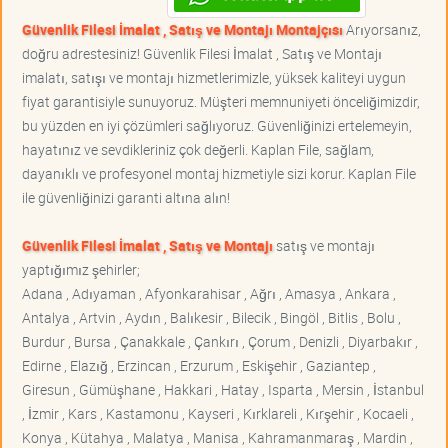
Güvenlik Filesi İmalat , Satış ve Montajı Montajçısı
Arıyorsanız,
doğru adrestesiniz! Güvenlik Filesi İmalat , Satış ve Montajı
imalatı, satışı ve montajı hizmetlerimizle, yüksek kaliteyi uygun
fiyat garantisiyle sunuyoruz. Müşteri memnuniyeti önceliğimizdir,
bu yüzden en iyi çözümleri sağlıyoruz. Güvenliğinizi ertelemeyin,
hayatınız ve sevdikleriniz çok değerli. Kaplan File, sağlam,
dayanıklı ve profesyonel montaj hizmetiyle sizi korur. Kaplan File
ile güvenliğinizi garanti altına alın!
Güvenlik Filesi İmalat , Satış ve Montajı
satış ve montajı
yaptığımız şehirler;
Adana , Adıyaman , Afyonkarahisar , Ağrı , Amasya , Ankara ,
Antalya , Artvin , Aydın , Balıkesir , Bilecik , Bingöl , Bitlis , Bolu ,
Burdur , Bursa , Çanakkale , Çankırı , Çorum , Denizli , Diyarbakır ,
Edirne , Elazığ , Erzincan , Erzurum , Eskişehir , Gaziantep ,
Giresun , Gümüşhane , Hakkari , Hatay , Isparta , Mersin , İstanbul
, İzmir , Kars , Kastamonu , Kayseri , Kırklareli , Kırşehir , Kocaeli ,
Konya , Kütahya , Malatya , Manisa , Kahramanmaraş , Mardin ,