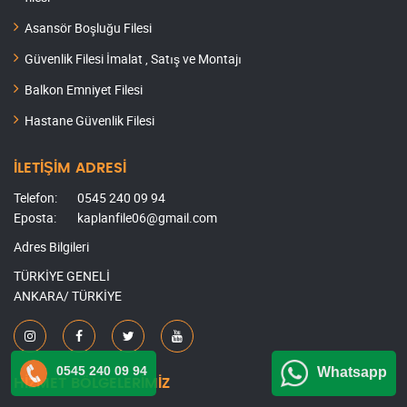
Asansör Boşluğu Filesi
Güvenlik Filesi İmalat , Satış ve Montajı
Balkon Emniyet Filesi
Hastane Güvenlik Filesi
İLETİŞİM ADRESİ
Telefon:
0545 240 09 94
Eposta:
kaplanfile06@gmail.com
Adres Bilgileri
TÜRKİYE GENELİ
ANKARA/ TÜRKİYE
0545 240 09 94
Whatsapp
HİZMET BÖLGELERİMİZ