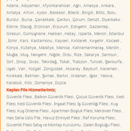
Adana , Adıyaman , Afyonkarahisar , Ağrı , Amasya , Ankara ,
Antalya , Artvin , Aydın , Balıkesir , Bilecik , Bingöl , Bitlis , Bolu ,
Burdur , Bursa , Çanakkale , Çankırı , Çorum , Denizli , Diyarbakır ,
Edirne , Elazığ , Erzincan , Erzurum , Eskişehir , Gaziantep ,
Giresun , Gümüşhane , Hakkari , Hatay , Isparta , Mersin , İstanbul
, İzmir , Kars , Kastamonu , Kayseri , Kırklareli , Kırşehir , Kocaeli ,
Konya , Kütahya , Malatya , Manisa , Kahramanmaraş , Mardin ,
Muğla , Muş , Nevşehir , Niğde , Ordu , Rize , Sakarya , Samsun ,
Siirt , Sinop , Sivas , Tekirdağ , Tokat , Trabzon , Tunceli , Şanlıurfa ,
Uşak , Van , Yozgat , Zonguldak , Aksaray , Bayburt , Karaman ,
Kırıkkale , Batman , Şırnak , Bartın , Ardahan , Iğdır , Yalova ,
Karabük , Kilis , Osmaniye , Düzce
Kaplan File Hizmetlerimiz;
Güvenlik Filesi , Balkon Güvenlik Filesi , Çocuk Güvenlik Filesi , Kedi
Filesi, Kedi Güvenlik Filesi , İnşaat Filesi, İş Güvenliği Filesi , Kuş
Filesi, Kuş Önleme Filesi , Apartman Boşluk Filesi, Merdiven Filesi ,
Halı Saha Üstü File , Havuz Emniyet Filesi , Raf Koruma Filesi ,
Güvenlik Filesi Satış ve Montajı Kurulumu , Galeri Boşluğu Filesi ,