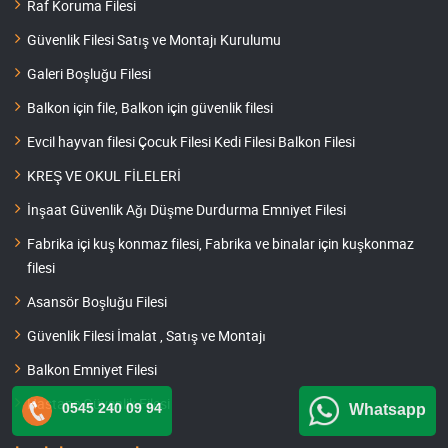
Raf Koruma Filesi
Güvenlik Filesi Satış ve Montajı Kurulumu
Galeri Boşluğu Filesi
Balkon için file, Balkon için güvenlik filesi
Evcil hayvan filesi Çocuk Filesi Kedi Filesi Balkon Filesi
KREŞ VE OKUL FİLELERİ
İnşaat Güvenlik Ağı Düşme Durdurma Emniyet Filesi
Fabrika içi kuş konmaz filesi, Fabrika ve binalar için kuşkonmaz
filesi
Asansör Boşluğu Filesi
Güvenlik Filesi İmalat , Satış ve Montajı
Balkon Emniyet Filesi
Hastane Güvenlik Filesi
0545 240 09 94
Whatsapp