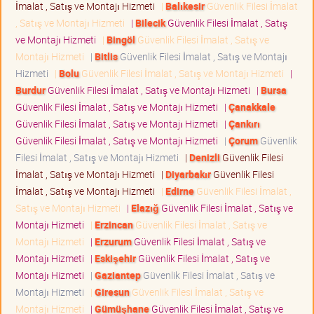
İmalat , Satış ve Montajı Hizmeti
|
Balıkesir
Güvenlik Filesi İmalat
, Satış ve Montajı Hizmeti
|
Bilecik
Güvenlik Filesi İmalat , Satış
ve Montajı Hizmeti
|
Bingöl
Güvenlik Filesi İmalat , Satış ve
Montajı Hizmeti
|
Bitlis
Güvenlik Filesi İmalat , Satış ve Montajı
Hizmeti
|
Bolu
Güvenlik Filesi İmalat , Satış ve Montajı Hizmeti
|
Burdur
Güvenlik Filesi İmalat , Satış ve Montajı Hizmeti
|
Bursa
Güvenlik Filesi İmalat , Satış ve Montajı Hizmeti
|
Çanakkale
Güvenlik Filesi İmalat , Satış ve Montajı Hizmeti
|
Çankırı
Güvenlik Filesi İmalat , Satış ve Montajı Hizmeti
|
Çorum
Güvenlik
Filesi İmalat , Satış ve Montajı Hizmeti
|
Denizli
Güvenlik Filesi
İmalat , Satış ve Montajı Hizmeti
|
Diyarbakır
Güvenlik Filesi
İmalat , Satış ve Montajı Hizmeti
|
Edirne
Güvenlik Filesi İmalat ,
Satış ve Montajı Hizmeti
|
Elazığ
Güvenlik Filesi İmalat , Satış ve
Montajı Hizmeti
|
Erzincan
Güvenlik Filesi İmalat , Satış ve
Montajı Hizmeti
|
Erzurum
Güvenlik Filesi İmalat , Satış ve
Montajı Hizmeti
|
Eskişehir
Güvenlik Filesi İmalat , Satış ve
Montajı Hizmeti
|
Gaziantep
Güvenlik Filesi İmalat , Satış ve
Montajı Hizmeti
|
Giresun
Güvenlik Filesi İmalat , Satış ve
Montajı Hizmeti
|
Gümüşhane
Güvenlik Filesi İmalat , Satış ve