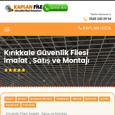
Telefon Numaramız:
0545 240 09 94
KAPLAN USTA
Menu
Kırıkkale Güvenlik Filesi
İmalat , Satış ve Montajı
Delice
Keskin
Kırıkkale Merkez
Sulakyurt
Bahşili
Balışeyh
Çelebi
Karakeçili
Yahşihan
Güvenlik Filesi İmalat , Satış ve Montajı