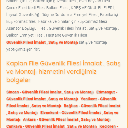
Balkon için file, Balkon için güvenlik filesi , Evcil hayvan filesi
Çocuk Filesi Kedi Filesi Balkon Filesi , KREŞ VE OKUL FİLELERİ ,
İnşaat Güvenlik Ağı Düşme Durdurma Emniyet Filesi , Fabrika içi
kuş konmaz filesi, Fabrika ve binalar için kuşkonmaz filesi ,
Asansör Boşluğu Filesi , Güvenlik Filesi İmalat , Satış ve Montajı ,
Balkon Emniyet Filesi , Hastane Güvenlik Filesi
Güvenlik Filesi İmalat , Satış ve Montajı
satış ve montajı
yaptığımız şehirler;
Kaplan File Güvenlik Filesi İmalat , Satış
ve Montajı hizmetini verdiğimiz
bölgeler
Sincan - Güvenlik Filesi İmalat , Satış ve Montajı
Etimesgut -
Güvenlik Filesi İmalat , Satış ve Montajı
Yenikent - Güvenlik
Filesi İmalat , Satış ve Montajı
Bağlıca - Güvenlik Filesi İmalat
, Satış ve Montajı
Elvankent - Güvenlik Filesi İmalat , Satış ve
Montajı
Ankara - Güvenlik Filesi İmalat , Satış ve Montajı
Çankaya - Güvenlik Filesi İmalat , Satış ve Montajı
Keçiören -