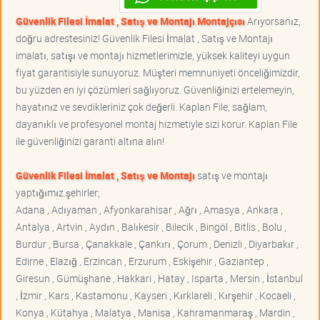
Güvenlik Filesi İmalat , Satış ve Montajı Montajçısı
Arıyorsanız,
doğru adrestesiniz! Güvenlik Filesi İmalat , Satış ve Montajı
imalatı, satışı ve montajı hizmetlerimizle, yüksek kaliteyi uygun
fiyat garantisiyle sunuyoruz. Müşteri memnuniyeti önceliğimizdir,
bu yüzden en iyi çözümleri sağlıyoruz. Güvenliğinizi ertelemeyin,
hayatınız ve sevdikleriniz çok değerli. Kaplan File, sağlam,
dayanıklı ve profesyonel montaj hizmetiyle sizi korur. Kaplan File
ile güvenliğinizi garanti altına alın!
Güvenlik Filesi İmalat , Satış ve Montajı
satış ve montajı
yaptığımız şehirler;
Adana , Adıyaman , Afyonkarahisar , Ağrı , Amasya , Ankara ,
Antalya , Artvin , Aydın , Balıkesir , Bilecik , Bingöl , Bitlis , Bolu ,
Burdur , Bursa , Çanakkale , Çankırı , Çorum , Denizli , Diyarbakır ,
Edirne , Elazığ , Erzincan , Erzurum , Eskişehir , Gaziantep ,
Giresun , Gümüşhane , Hakkari , Hatay , Isparta , Mersin , İstanbul
, İzmir , Kars , Kastamonu , Kayseri , Kırklareli , Kırşehir , Kocaeli ,
Konya , Kütahya , Malatya , Manisa , Kahramanmaraş , Mardin ,