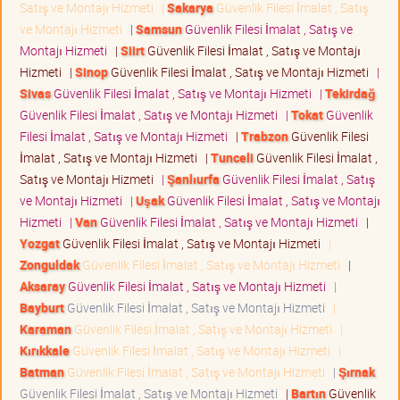
Satış ve Montajı Hizmeti
|
Sakarya
Güvenlik Filesi İmalat , Satış
ve Montajı Hizmeti
|
Samsun
Güvenlik Filesi İmalat , Satış ve
Montajı Hizmeti
|
Siirt
Güvenlik Filesi İmalat , Satış ve Montajı
Hizmeti
|
Sinop
Güvenlik Filesi İmalat , Satış ve Montajı Hizmeti
|
Sivas
Güvenlik Filesi İmalat , Satış ve Montajı Hizmeti
|
Tekirdağ
Güvenlik Filesi İmalat , Satış ve Montajı Hizmeti
|
Tokat
Güvenlik
Filesi İmalat , Satış ve Montajı Hizmeti
|
Trabzon
Güvenlik Filesi
İmalat , Satış ve Montajı Hizmeti
|
Tunceli
Güvenlik Filesi İmalat ,
Satış ve Montajı Hizmeti
|
Şanlıurfa
Güvenlik Filesi İmalat , Satış
ve Montajı Hizmeti
|
Uşak
Güvenlik Filesi İmalat , Satış ve Montajı
Hizmeti
|
Van
Güvenlik Filesi İmalat , Satış ve Montajı Hizmeti
|
Yozgat
Güvenlik Filesi İmalat , Satış ve Montajı Hizmeti
|
Zonguldak
Güvenlik Filesi İmalat , Satış ve Montajı Hizmeti
|
Aksaray
Güvenlik Filesi İmalat , Satış ve Montajı Hizmeti
|
Bayburt
Güvenlik Filesi İmalat , Satış ve Montajı Hizmeti
|
Karaman
Güvenlik Filesi İmalat , Satış ve Montajı Hizmeti
|
Kırıkkale
Güvenlik Filesi İmalat , Satış ve Montajı Hizmeti
|
Batman
Güvenlik Filesi İmalat , Satış ve Montajı Hizmeti
|
Şırnak
Güvenlik Filesi İmalat , Satış ve Montajı Hizmeti
|
Bartın
Güvenlik