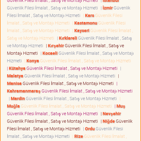
Güvenlik Filesi İmalat , Satış ve Montajı Hizmeti
|
İstanbul
Güvenlik Filesi İmalat , Satış ve Montajı Hizmeti
|
İzmir
Güvenlik
Filesi İmalat , Satış ve Montajı Hizmeti
|
Kars
Güvenlik Filesi
İmalat , Satış ve Montajı Hizmeti
|
Kastamonu
Güvenlik Filesi
İmalat , Satış ve Montajı Hizmeti
|
Kayseri
Güvenlik Filesi İmalat ,
Satış ve Montajı Hizmeti
|
Kırklareli
Güvenlik Filesi İmalat , Satış
ve Montajı Hizmeti
|
Kırşehir
Güvenlik Filesi İmalat , Satış ve
Montajı Hizmeti
|
Kocaeli
Güvenlik Filesi İmalat , Satış ve Montajı
Hizmeti
|
Konya
Güvenlik Filesi İmalat , Satış ve Montajı Hizmeti
|
Kütahya
Güvenlik Filesi İmalat , Satış ve Montajı Hizmeti
|
Malatya
Güvenlik Filesi İmalat , Satış ve Montajı Hizmeti
|
Manisa
Güvenlik Filesi İmalat , Satış ve Montajı Hizmeti
|
Kahramanmaraş
Güvenlik Filesi İmalat , Satış ve Montajı Hizmeti
|
Mardin
Güvenlik Filesi İmalat , Satış ve Montajı Hizmeti
|
Muğla
Güvenlik Filesi İmalat , Satış ve Montajı Hizmeti
|
Muş
Güvenlik Filesi İmalat , Satış ve Montajı Hizmeti
|
Nevşehir
Güvenlik Filesi İmalat , Satış ve Montajı Hizmeti
|
Niğde
Güvenlik
Filesi İmalat , Satış ve Montajı Hizmeti
|
Ordu
Güvenlik Filesi
İmalat , Satış ve Montajı Hizmeti
|
Rize
Güvenlik Filesi İmalat ,