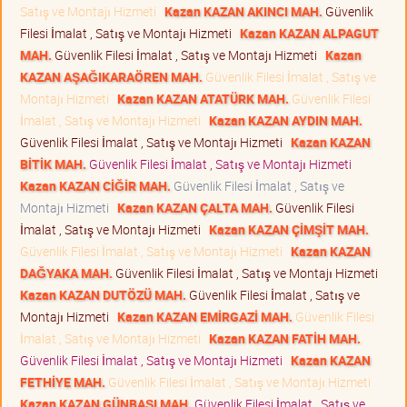
Satış ve Montajı Hizmeti
Kazan KAZAN AKINCI MAH.
Güvenlik
Filesi İmalat , Satış ve Montajı Hizmeti
Kazan KAZAN ALPAGUT
MAH.
Güvenlik Filesi İmalat , Satış ve Montajı Hizmeti
Kazan
KAZAN AŞAĞIKARAÖREN MAH.
Güvenlik Filesi İmalat , Satış ve
Montajı Hizmeti
Kazan KAZAN ATATÜRK MAH.
Güvenlik Filesi
İmalat , Satış ve Montajı Hizmeti
Kazan KAZAN AYDIN MAH.
Güvenlik Filesi İmalat , Satış ve Montajı Hizmeti
Kazan KAZAN
BİTİK MAH.
Güvenlik Filesi İmalat , Satış ve Montajı Hizmeti
Kazan KAZAN CİĞİR MAH.
Güvenlik Filesi İmalat , Satış ve
Montajı Hizmeti
Kazan KAZAN ÇALTA MAH.
Güvenlik Filesi
İmalat , Satış ve Montajı Hizmeti
Kazan KAZAN ÇİMŞİT MAH.
Güvenlik Filesi İmalat , Satış ve Montajı Hizmeti
Kazan KAZAN
DAĞYAKA MAH.
Güvenlik Filesi İmalat , Satış ve Montajı Hizmeti
Kazan KAZAN DUTÖZÜ MAH.
Güvenlik Filesi İmalat , Satış ve
Montajı Hizmeti
Kazan KAZAN EMİRGAZİ MAH.
Güvenlik Filesi
İmalat , Satış ve Montajı Hizmeti
Kazan KAZAN FATİH MAH.
Güvenlik Filesi İmalat , Satış ve Montajı Hizmeti
Kazan KAZAN
FETHİYE MAH.
Güvenlik Filesi İmalat , Satış ve Montajı Hizmeti
Kazan KAZAN GÜNBAŞI MAH.
Güvenlik Filesi İmalat , Satış ve