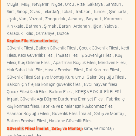
Muğla , Muş , Nevşehir , Niğde , Ordu , Rize , Sakarya , Samsun ,
Siirt , Sinop , Sivas , Tekirdağ , Tokat , Trabzon , Tunceli , Şanlıurfa ,
Uşak , Van , Yozgat , Zonguldak , Aksaray , Bayburt , Karaman ,
Kırıkkale , Batman , Şırnak , Bartın , Ardahan , Iğdır , Yalova ,
Karabük , Kilis , Osmaniye , Düzce
Kaplan File Hizmetlerimiz;
Güvenlik Filesi , Balkon Güvenlik Filesi , Çocuk Güvenlik Filesi , Kedi
Filesi, Kedi Güvenlik Filesi , İnşaat Filesi, İş Güvenliği Filesi , Kuş
Filesi, Kuş Önleme Filesi , Apartman Boşluk Filesi, Merdiven Filesi ,
Halı Saha Üstü File , Havuz Emniyet Filesi , Raf Koruma Filesi ,
Güvenlik Filesi Satış ve Montajı Kurulumu , Galeri Boşluğu Filesi ,
Balkon için file, Balkon için güvenlik filesi , Evcil hayvan filesi
Çocuk Filesi Kedi Filesi Balkon Filesi , KREŞ VE OKUL FİLELERİ ,
İnşaat Güvenlik Ağı Düşme Durdurma Emniyet Filesi , Fabrika içi
kuş konmaz filesi, Fabrika ve binalar için kuşkonmaz filesi ,
Asansör Boşluğu Filesi , Güvenlik Filesi İmalat , Satış ve Montajı ,
Balkon Emniyet Filesi , Hastane Güvenlik Filesi
Güvenlik Filesi İmalat , Satış ve Montajı
satış ve montajı
yaptığımız şehirler;