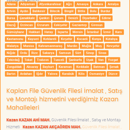
Adana
Adıyaman
Afyonkarahisar
Ağrı
Amasya
Ankara
Antalya
Artvin
Aydın
Balıkesir
Bilecik
Bingöl
Bitlis
Bolu
Burdur
Bursa
Çanakkale
Çankırı
Çorum
Denizli
Diyarbakır
Edirne
Elazığ
Erzincan
Erzurum
Eskişehir
Gaziantep
Giresun
Gümüşhane
Hakkari
Hatay
Isparta
Mersin
İstanbul
İzmir
Kars
Kastamonu
Kayseri
Kırklareli
Kırşehir
Kocaeli
Konya
Kütahya
Malatya
Manisa
Kahramanmaraş
Mardin
Muğla
Muş
Nevşehir
Niğde
Ordu
Rize
Sakarya
Samsun
Siirt
Sinop
Sivas
Tekirdağ
Tokat
Trabzon
Tunceli
Şanlıurfa
Uşak
Van
Yozgat
Zonguldak
Aksaray
Bayburt
Karaman
Kırıkkale
Batman
Şırnak
Bartın
Ardahan
Iğdır
Yalova
Karabük
Kilis
Osmaniye
Düzce
Kaplan File Güvenlik Filesi İmalat , Satış
ve Montajı hizmetini verdiğimiz Kazan
Mahalleleri
Kazan KAZAN AHİ MAH.
Güvenlik Filesi İmalat , Satış ve Montajı
Hizmeti
Kazan KAZAN AKÇAÖREN MAH.
Güvenlik Filesi İmalat ,