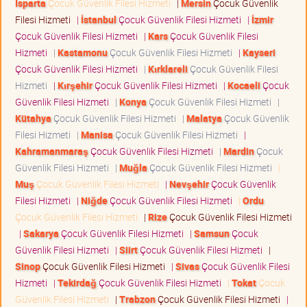
Isparta
Çocuk Güvenlik Filesi Hizmeti
|
Mersin
Çocuk Güvenlik
Filesi Hizmeti
|
İstanbul
Çocuk Güvenlik Filesi Hizmeti
|
İzmir
Çocuk Güvenlik Filesi Hizmeti
|
Kars
Çocuk Güvenlik Filesi
Hizmeti
|
Kastamonu
Çocuk Güvenlik Filesi Hizmeti
|
Kayseri
Çocuk Güvenlik Filesi Hizmeti
|
Kırklareli
Çocuk Güvenlik Filesi
Hizmeti
|
Kırşehir
Çocuk Güvenlik Filesi Hizmeti
|
Kocaeli
Çocuk
Güvenlik Filesi Hizmeti
|
Konya
Çocuk Güvenlik Filesi Hizmeti
|
Kütahya
Çocuk Güvenlik Filesi Hizmeti
|
Malatya
Çocuk Güvenlik
Filesi Hizmeti
|
Manisa
Çocuk Güvenlik Filesi Hizmeti
|
Kahramanmaraş
Çocuk Güvenlik Filesi Hizmeti
|
Mardin
Çocuk
Güvenlik Filesi Hizmeti
|
Muğla
Çocuk Güvenlik Filesi Hizmeti
|
Muş
Çocuk Güvenlik Filesi Hizmeti
|
Nevşehir
Çocuk Güvenlik
Filesi Hizmeti
|
Niğde
Çocuk Güvenlik Filesi Hizmeti
|
Ordu
Çocuk Güvenlik Filesi Hizmeti
|
Rize
Çocuk Güvenlik Filesi Hizmeti
|
Sakarya
Çocuk Güvenlik Filesi Hizmeti
|
Samsun
Çocuk
Güvenlik Filesi Hizmeti
|
Siirt
Çocuk Güvenlik Filesi Hizmeti
|
Sinop
Çocuk Güvenlik Filesi Hizmeti
|
Sivas
Çocuk Güvenlik Filesi
Hizmeti
|
Tekirdağ
Çocuk Güvenlik Filesi Hizmeti
|
Tokat
Çocuk
Güvenlik Filesi Hizmeti
|
Trabzon
Çocuk Güvenlik Filesi Hizmeti
|