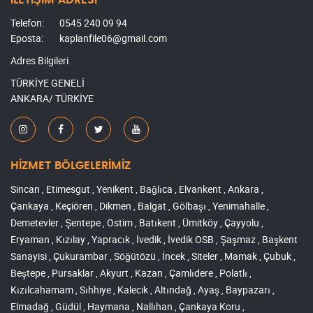
Telefon:
0545 240 09 94
Eposta:
kaplanfile06@gmail.com
Adres Bilgileri
TÜRKİYE GENELİ
ANKARA/ TÜRKİYE
HİZMET BÖLGELERİMİZ
Sincan , Etimesgut , Yenikent , Bağlıca , Elvankent , Ankara ,
Çankaya , Keçiören , Dikmen , Balgat , Gölbaşı , Yenimahalle ,
Demetevler , Şentepe , Ostim , Batıkent , Ümitköy , Çayyolu ,
Eryaman , Kızılay , Yapracık , İvedik , İvedik OSB , Şaşmaz , Başkent
Sanayisi , Çukurambar , Söğütözü , İncek , Siteler , Mamak , Çubuk ,
Beştepe , Pursaklar , Akyurt , Kazan , Çamlıdere , Polatlı ,
Kızılcahamam , Sıhhiye , Kalecik , Altındağ , Ayaş , Baypazarı ,
Elmadağ , Güdül , Haymana , Nallıhan , Çankaya Koru ,