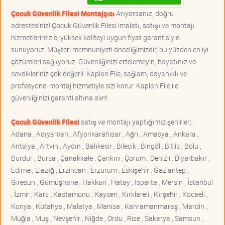
Çocuk Güvenlik Filesi Montajçısı
Arıyorsanız, doğru
adrestesiniz! Çocuk Güvenlik Filesi imalatı, satışı ve montajı
hizmetlerimizle, yüksek kaliteyi uygun fiyat garantisiyle
sunuyoruz. Müşteri memnuniyeti önceliğimizdir, bu yüzden en iyi
çözümleri sağlıyoruz. Güvenliğinizi ertelemeyin, hayatınız ve
sevdikleriniz çok değerli. Kaplan File, sağlam, dayanıklı ve
profesyonel montaj hizmetiyle sizi korur. Kaplan File ile
güvenliğinizi garanti altına alın!
Çocuk Güvenlik Filesi
satış ve montajı yaptığımız şehirler;
Adana , Adıyaman , Afyonkarahisar , Ağrı , Amasya , Ankara ,
Antalya , Artvin , Aydın , Balıkesir , Bilecik , Bingöl , Bitlis , Bolu ,
Burdur , Bursa , Çanakkale , Çankırı , Çorum , Denizli , Diyarbakır ,
Edirne , Elazığ , Erzincan , Erzurum , Eskişehir , Gaziantep ,
Giresun , Gümüşhane , Hakkari , Hatay , Isparta , Mersin , İstanbul
, İzmir , Kars , Kastamonu , Kayseri , Kırklareli , Kırşehir , Kocaeli ,
Konya , Kütahya , Malatya , Manisa , Kahramanmaraş , Mardin ,
Muğla , Muş , Nevşehir , Niğde , Ordu , Rize , Sakarya , Samsun ,