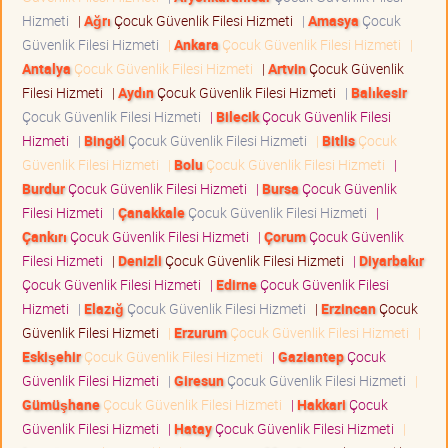
Hizmeti
|
Ağrı
Çocuk Güvenlik Filesi Hizmeti
|
Amasya
Çocuk
Güvenlik Filesi Hizmeti
|
Ankara
Çocuk Güvenlik Filesi Hizmeti
|
Antalya
Çocuk Güvenlik Filesi Hizmeti
|
Artvin
Çocuk Güvenlik
Filesi Hizmeti
|
Aydın
Çocuk Güvenlik Filesi Hizmeti
|
Balıkesir
Çocuk Güvenlik Filesi Hizmeti
|
Bilecik
Çocuk Güvenlik Filesi
Hizmeti
|
Bingöl
Çocuk Güvenlik Filesi Hizmeti
|
Bitlis
Çocuk
Güvenlik Filesi Hizmeti
|
Bolu
Çocuk Güvenlik Filesi Hizmeti
|
Burdur
Çocuk Güvenlik Filesi Hizmeti
|
Bursa
Çocuk Güvenlik
Filesi Hizmeti
|
Çanakkale
Çocuk Güvenlik Filesi Hizmeti
|
Çankırı
Çocuk Güvenlik Filesi Hizmeti
|
Çorum
Çocuk Güvenlik
Filesi Hizmeti
|
Denizli
Çocuk Güvenlik Filesi Hizmeti
|
Diyarbakır
Çocuk Güvenlik Filesi Hizmeti
|
Edirne
Çocuk Güvenlik Filesi
Hizmeti
|
Elazığ
Çocuk Güvenlik Filesi Hizmeti
|
Erzincan
Çocuk
Güvenlik Filesi Hizmeti
|
Erzurum
Çocuk Güvenlik Filesi Hizmeti
|
Eskişehir
Çocuk Güvenlik Filesi Hizmeti
|
Gaziantep
Çocuk
Güvenlik Filesi Hizmeti
|
Giresun
Çocuk Güvenlik Filesi Hizmeti
|
Gümüşhane
Çocuk Güvenlik Filesi Hizmeti
|
Hakkari
Çocuk
Güvenlik Filesi Hizmeti
|
Hatay
Çocuk Güvenlik Filesi Hizmeti
|