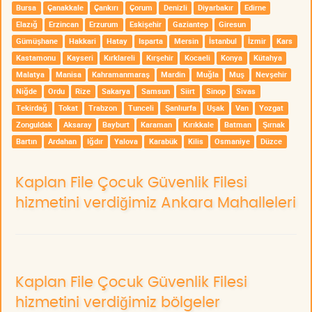
Bursa
Çanakkale
Çankırı
Çorum
Denizli
Diyarbakır
Edirne
Elazığ
Erzincan
Erzurum
Eskişehir
Gaziantep
Giresun
Gümüşhane
Hakkari
Hatay
Isparta
Mersin
İstanbul
İzmir
Kars
Kastamonu
Kayseri
Kırklareli
Kırşehir
Kocaeli
Konya
Kütahya
Malatya
Manisa
Kahramanmaraş
Mardin
Muğla
Muş
Nevşehir
Niğde
Ordu
Rize
Sakarya
Samsun
Siirt
Sinop
Sivas
Tekirdağ
Tokat
Trabzon
Tunceli
Şanlıurfa
Uşak
Van
Yozgat
Zonguldak
Aksaray
Bayburt
Karaman
Kırıkkale
Batman
Şırnak
Bartın
Ardahan
Iğdır
Yalova
Karabük
Kilis
Osmaniye
Düzce
Kaplan File Çocuk Güvenlik Filesi
hizmetini verdiğimiz Ankara Mahalleleri
Kaplan File Çocuk Güvenlik Filesi
hizmetini verdiğimiz bölgeler