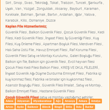
Siirt , Sinop , Sivas , Tekirdağ , Tokat , Trabzon , Tunceli , Şanlıurfa ,
Uşak , Van , Yozgat , Zonguldak , Aksaray , Bayburt , Karaman ,
Kırıkkale , Batman , Şırnak , Bartın , Ardahan , Iğdır , Yalova ,
Karabük , Kilis , Osmaniye , Düzce
Kaplan File Hizmetlerimiz;
Güvenlik Filesi , Balkon Güvenlik Filesi , Çocuk Güvenlik Filesi , Kedi
Filesi, Kedi Güvenlik Filesi , İnşaat Filesi, İş Güvenliği Filesi , Kuş
Filesi, Kuş Önleme Filesi , Apartman Boşluk Filesi, Merdiven Filesi ,
Halı Saha Üstü File , Havuz Emniyet Filesi , Raf Koruma Filesi ,
Güvenlik Filesi Satış ve Montajı Kurulumu , Galeri Boşluğu Filesi ,
Balkon için file, Balkon için güvenlik filesi , Evcil hayvan filesi
Çocuk Filesi Kedi Filesi Balkon Filesi , KREŞ VE OKUL FİLELERİ ,
İnşaat Güvenlik Ağı Düşme Durdurma Emniyet Filesi , Fabrika içi
kuş konmaz filesi, Fabrika ve binalar için kuşkonmaz filesi ,
Asansör Boşluğu Filesi , Güvenlik Filesi İmalat , Satış ve Montajı ,
Balkon Emniyet Filesi , Hastane Güvenlik Filesi
Çocuk Güvenlik Filesi
satış ve montajı yaptığımız şehirler;
Adana
Adıyaman
Afyonkarahisar
Ağrı
Amasya
Ankara
Antalya
Artvin
Aydın
Balıkesir
Bilecik
Bingöl
Bitlis
Bolu
Burdur