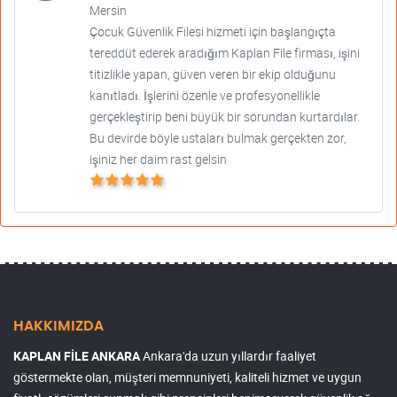
Mersin
Çocuk Güvenlik Filesi hizmeti için başlangıçta
tereddüt ederek aradığım Kaplan File firması, işini
titizlikle yapan, güven veren bir ekip olduğunu
kanıtladı. İşlerini özenle ve profesyonellikle
gerçekleştirip beni büyük bir sorundan kurtardılar.
Bu devirde böyle ustaları bulmak gerçekten zor,
işiniz her daim rast gelsin
HAKKIMIZDA
KAPLAN FİLE ANKARA
Ankara'da uzun yıllardır faaliyet
göstermekte olan, müşteri memnuniyeti, kaliteli hizmet ve uygun