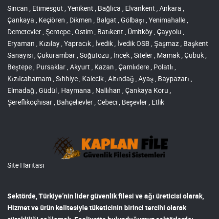
Sincan , Etimesgut , Yenikent , Bağlıca , Elvankent , Ankara ,
Çankaya , Keçiören , Dikmen , Balgat , Gölbaşı , Yenimahalle ,
Demetevler , Şentepe , Ostim , Batıkent , Ümitköy , Çayyolu ,
Eryaman , Kızılay , Yapracık , İvedik , İvedik OSB , Şaşmaz , Başkent
Sanayisi , Çukurambar , Söğütözü , İncek , Siteler , Mamak , Çubuk ,
Beştepe , Pursaklar , Akyurt , Kazan , Çamlıdere , Polatlı ,
Kızılcahamam , Sıhhiye , Kalecik , Altındağ , Ayaş , Baypazarı ,
Elmadağ , Güdül , Haymana , Nallıhan , Çankaya Koru ,
Şereflikoçhisar , Bahçelievler , Cebeci , Beşevler , Etlik
Site Haritası
Sektörde, Türkiye’nin lider
güvenlik filesi ve ağı
üreticisi olarak,
Hizmet ve ürün kalitesiyle tüketicinin birinci tercihi olarak