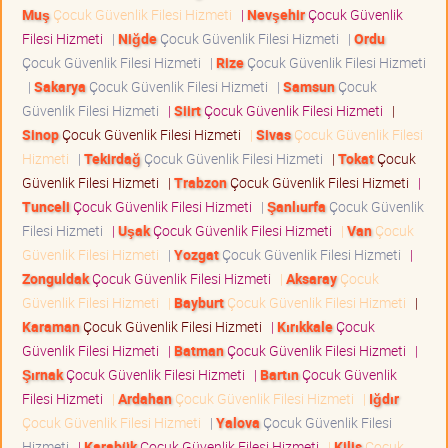
Muş
Çocuk Güvenlik Filesi Hizmeti
|
Nevşehir
Çocuk Güvenlik
Filesi Hizmeti
|
Niğde
Çocuk Güvenlik Filesi Hizmeti
|
Ordu
Çocuk Güvenlik Filesi Hizmeti
|
Rize
Çocuk Güvenlik Filesi Hizmeti
|
Sakarya
Çocuk Güvenlik Filesi Hizmeti
|
Samsun
Çocuk
Güvenlik Filesi Hizmeti
|
Siirt
Çocuk Güvenlik Filesi Hizmeti
|
Sinop
Çocuk Güvenlik Filesi Hizmeti
|
Sivas
Çocuk Güvenlik Filesi
Hizmeti
|
Tekirdağ
Çocuk Güvenlik Filesi Hizmeti
|
Tokat
Çocuk
Güvenlik Filesi Hizmeti
|
Trabzon
Çocuk Güvenlik Filesi Hizmeti
|
Tunceli
Çocuk Güvenlik Filesi Hizmeti
|
Şanlıurfa
Çocuk Güvenlik
Filesi Hizmeti
|
Uşak
Çocuk Güvenlik Filesi Hizmeti
|
Van
Çocuk
Güvenlik Filesi Hizmeti
|
Yozgat
Çocuk Güvenlik Filesi Hizmeti
|
Zonguldak
Çocuk Güvenlik Filesi Hizmeti
|
Aksaray
Çocuk
Güvenlik Filesi Hizmeti
|
Bayburt
Çocuk Güvenlik Filesi Hizmeti
|
Karaman
Çocuk Güvenlik Filesi Hizmeti
|
Kırıkkale
Çocuk
Güvenlik Filesi Hizmeti
|
Batman
Çocuk Güvenlik Filesi Hizmeti
|
Şırnak
Çocuk Güvenlik Filesi Hizmeti
|
Bartın
Çocuk Güvenlik
Filesi Hizmeti
|
Ardahan
Çocuk Güvenlik Filesi Hizmeti
|
Iğdır
Çocuk Güvenlik Filesi Hizmeti
|
Yalova
Çocuk Güvenlik Filesi
Hizmeti
|
Karabük
Çocuk Güvenlik Filesi Hizmeti
|
Kilis
Çocuk