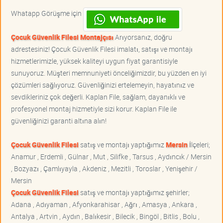
Whatapp Görüşme için
Çocuk Güvenlik Filesi Montajçısı
Arıyorsanız, doğru
adrestesiniz! Çocuk Güvenlik Filesi imalatı, satışı ve montajı
hizmetlerimizle, yüksek kaliteyi uygun fiyat garantisiyle
sunuyoruz. Müşteri memnuniyeti önceliğimizdir, bu yüzden en iyi
çözümleri sağlıyoruz. Güvenliğinizi ertelemeyin, hayatınız ve
sevdikleriniz çok değerli. Kaplan File, sağlam, dayanıklı ve
profesyonel montaj hizmetiyle sizi korur. Kaplan File ile
güvenliğinizi garanti altına alın!
Çocuk Güvenlik Filesi
satış ve montajı yaptığımız
Mersin
İlçeleri;
Anamur , Erdemli , Gülnar , Mut , Silifke , Tarsus , Aydıncık / Mersin
, Bozyazı , Çamlıyayla , Akdeniz , Mezitli , Toroslar , Yenişehir /
Mersin
Çocuk Güvenlik Filesi
satış ve montajı yaptığımız şehirler;
Adana , Adıyaman , Afyonkarahisar , Ağrı , Amasya , Ankara ,
Antalya , Artvin , Aydın , Balıkesir , Bilecik , Bingöl , Bitlis , Bolu ,