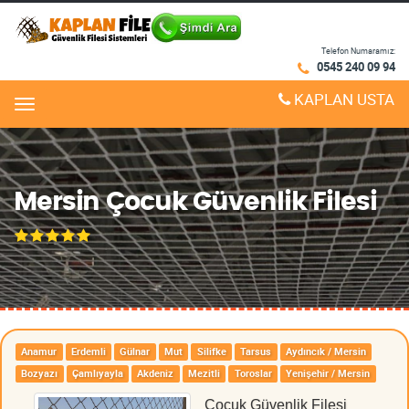
Telefon Numaramız:
0545 240 09 94
KAPLAN USTA
Menu
Mersin Çocuk Güvenlik Filesi
Anamur
Erdemli
Gülnar
Mut
Silifke
Tarsus
Aydıncık / Mersin
Bozyazı
Çamlıyayla
Akdeniz
Mezitli
Toroslar
Yenişehir / Mersin
Çocuk Güvenlik Filesi