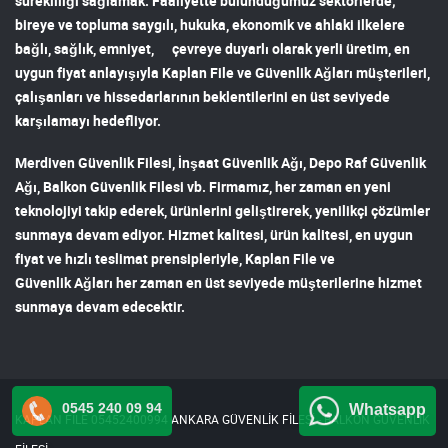
sürekliliği sağlamak. Faaliyette bulunduğumuz sektörlerde;
bireye ve topluma saygılı, hukuka, ekonomik ve ahlaki ilkelere
bağlı, sağlık, emniyet, çevreye duyarlı olarak yerli üretim, en
uygun fiyat anlayışıyla
Kaplan File ve Güvenlik Ağları
müşterileri,
çalışanları ve hissedarlarının beklentilerini en üst seviyede
karşılamayı hedefliyor.
Merdiven Güvenlik Filesi
,
İnşaat Güvenlik Ağı
,
Depo Raf Güvenlik
Ağı
,
Balkon Güvenlik Filesi
vb. Firmamız, her zaman en yeni
teknolojiyi takip ederek, ürünlerini geliştirerek, yenilikçi çözümler
sunmaya devam ediyor. Hizmet kalitesi, ürün kalitesi, en uygun
fiyat ve hızlı teslimat prensipleriyle,
Kaplan File ve
Güvenlik Ağları
her zaman en üst seviyede müşterilerine hizmet
sunmaya devam edecektir.
0545 240 09 94
Whatsapp
KAPLAN FİLE 05452400994 ANKARA GÜVENLİK FİLESİ - BALKON GÜVENLİK