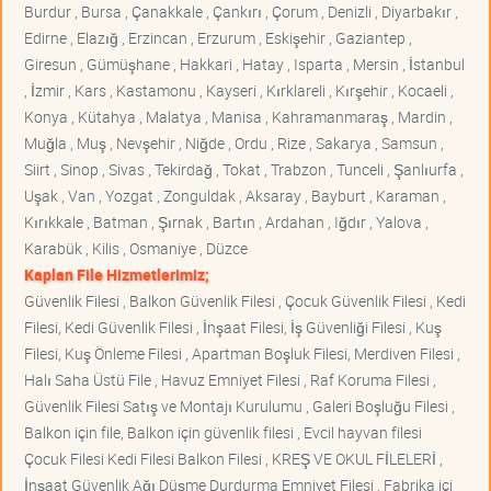
Burdur , Bursa , Çanakkale , Çankırı , Çorum , Denizli , Diyarbakır ,
Edirne , Elazığ , Erzincan , Erzurum , Eskişehir , Gaziantep ,
Giresun , Gümüşhane , Hakkari , Hatay , Isparta , Mersin , İstanbul
, İzmir , Kars , Kastamonu , Kayseri , Kırklareli , Kırşehir , Kocaeli ,
Konya , Kütahya , Malatya , Manisa , Kahramanmaraş , Mardin ,
Muğla , Muş , Nevşehir , Niğde , Ordu , Rize , Sakarya , Samsun ,
Siirt , Sinop , Sivas , Tekirdağ , Tokat , Trabzon , Tunceli , Şanlıurfa ,
Uşak , Van , Yozgat , Zonguldak , Aksaray , Bayburt , Karaman ,
Kırıkkale , Batman , Şırnak , Bartın , Ardahan , Iğdır , Yalova ,
Karabük , Kilis , Osmaniye , Düzce
Kaplan File Hizmetlerimiz;
Güvenlik Filesi , Balkon Güvenlik Filesi , Çocuk Güvenlik Filesi , Kedi
Filesi, Kedi Güvenlik Filesi , İnşaat Filesi, İş Güvenliği Filesi , Kuş
Filesi, Kuş Önleme Filesi , Apartman Boşluk Filesi, Merdiven Filesi ,
Halı Saha Üstü File , Havuz Emniyet Filesi , Raf Koruma Filesi ,
Güvenlik Filesi Satış ve Montajı Kurulumu , Galeri Boşluğu Filesi ,
Balkon için file, Balkon için güvenlik filesi , Evcil hayvan filesi
Çocuk Filesi Kedi Filesi Balkon Filesi , KREŞ VE OKUL FİLELERİ ,
İnşaat Güvenlik Ağı Düşme Durdurma Emniyet Filesi , Fabrika içi