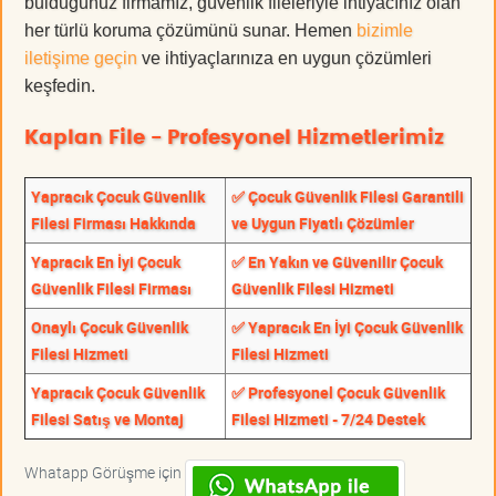
bulduğunuz firmamız, güvenlik fileleriyle ihtiyacınız olan
her türlü koruma çözümünü sunar. Hemen
bizimle
iletişime geçin
ve ihtiyaçlarınıza en uygun çözümleri
keşfedin.
Kaplan File - Profesyonel Hizmetlerimiz
Yapracık Çocuk Güvenlik
✅ Çocuk Güvenlik Filesi Garantili
Filesi Firması Hakkında
ve Uygun Fiyatlı Çözümler
Yapracık En İyi Çocuk
✅ En Yakın ve Güvenilir Çocuk
Güvenlik Filesi Firması
Güvenlik Filesi Hizmeti
Onaylı Çocuk Güvenlik
✅ Yapracık En İyi Çocuk Güvenlik
Filesi Hizmeti
Filesi Hizmeti
Yapracık Çocuk Güvenlik
✅ Profesyonel Çocuk Güvenlik
Filesi Satış ve Montaj
Filesi Hizmeti - 7/24 Destek
Whatapp Görüşme için