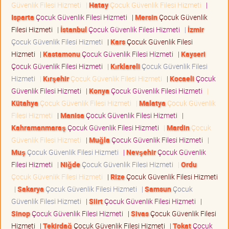
Güvenlik Filesi Hizmeti
|
Hatay
Çocuk Güvenlik Filesi Hizmeti
|
Isparta
Çocuk Güvenlik Filesi Hizmeti
|
Mersin
Çocuk Güvenlik
Filesi Hizmeti
|
İstanbul
Çocuk Güvenlik Filesi Hizmeti
|
İzmir
Çocuk Güvenlik Filesi Hizmeti
|
Kars
Çocuk Güvenlik Filesi
Hizmeti
|
Kastamonu
Çocuk Güvenlik Filesi Hizmeti
|
Kayseri
Çocuk Güvenlik Filesi Hizmeti
|
Kırklareli
Çocuk Güvenlik Filesi
Hizmeti
|
Kırşehir
Çocuk Güvenlik Filesi Hizmeti
|
Kocaeli
Çocuk
Güvenlik Filesi Hizmeti
|
Konya
Çocuk Güvenlik Filesi Hizmeti
|
Kütahya
Çocuk Güvenlik Filesi Hizmeti
|
Malatya
Çocuk Güvenlik
Filesi Hizmeti
|
Manisa
Çocuk Güvenlik Filesi Hizmeti
|
Kahramanmaraş
Çocuk Güvenlik Filesi Hizmeti
|
Mardin
Çocuk
Güvenlik Filesi Hizmeti
|
Muğla
Çocuk Güvenlik Filesi Hizmeti
|
Muş
Çocuk Güvenlik Filesi Hizmeti
|
Nevşehir
Çocuk Güvenlik
Filesi Hizmeti
|
Niğde
Çocuk Güvenlik Filesi Hizmeti
|
Ordu
Çocuk Güvenlik Filesi Hizmeti
|
Rize
Çocuk Güvenlik Filesi Hizmeti
|
Sakarya
Çocuk Güvenlik Filesi Hizmeti
|
Samsun
Çocuk
Güvenlik Filesi Hizmeti
|
Siirt
Çocuk Güvenlik Filesi Hizmeti
|
Sinop
Çocuk Güvenlik Filesi Hizmeti
|
Sivas
Çocuk Güvenlik Filesi
Hizmeti
|
Tekirdağ
Çocuk Güvenlik Filesi Hizmeti
|
Tokat
Çocuk