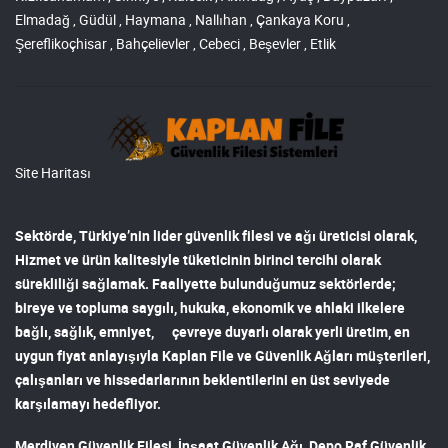
Elmadağ , Güdül , Haymana , Nallıhan , Çankaya Koru ,
Şereflikoçhisar , Bahçelievler , Cebeci , Beşevler , Etlik
Site Haritası
Sektörde, Türkiye’nin lider
güvenlik filesi ve ağı
üreticisi olarak,
Hizmet ve ürün kalitesiyle tüketicinin birinci tercihi olarak
sürekliliği sağlamak. Faaliyette bulunduğumuz sektörlerde;
bireye ve topluma saygılı, hukuka, ekonomik ve ahlaki ilkelere
bağlı, sağlık, emniyet, çevreye duyarlı olarak yerli üretim, en
uygun fiyat anlayışıyla
Kaplan File ve Güvenlik Ağları
müşterileri,
çalışanları ve hissedarlarının beklentilerini en üst seviyede
karşılamayı hedefliyor.
Merdiven Güvenlik Filesi
,
İnşaat Güvenlik Ağı
,
Depo Raf Güvenlik