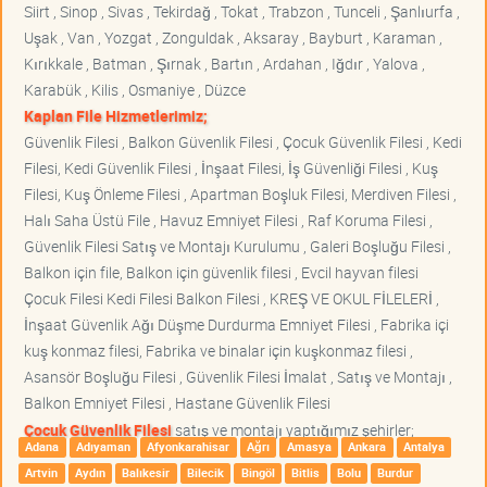
Siirt , Sinop , Sivas , Tekirdağ , Tokat , Trabzon , Tunceli , Şanlıurfa ,
Uşak , Van , Yozgat , Zonguldak , Aksaray , Bayburt , Karaman ,
Kırıkkale , Batman , Şırnak , Bartın , Ardahan , Iğdır , Yalova ,
Karabük , Kilis , Osmaniye , Düzce
Kaplan File Hizmetlerimiz;
Güvenlik Filesi , Balkon Güvenlik Filesi , Çocuk Güvenlik Filesi , Kedi
Filesi, Kedi Güvenlik Filesi , İnşaat Filesi, İş Güvenliği Filesi , Kuş
Filesi, Kuş Önleme Filesi , Apartman Boşluk Filesi, Merdiven Filesi ,
Halı Saha Üstü File , Havuz Emniyet Filesi , Raf Koruma Filesi ,
Güvenlik Filesi Satış ve Montajı Kurulumu , Galeri Boşluğu Filesi ,
Balkon için file, Balkon için güvenlik filesi , Evcil hayvan filesi
Çocuk Filesi Kedi Filesi Balkon Filesi , KREŞ VE OKUL FİLELERİ ,
İnşaat Güvenlik Ağı Düşme Durdurma Emniyet Filesi , Fabrika içi
kuş konmaz filesi, Fabrika ve binalar için kuşkonmaz filesi ,
Asansör Boşluğu Filesi , Güvenlik Filesi İmalat , Satış ve Montajı ,
Balkon Emniyet Filesi , Hastane Güvenlik Filesi
Çocuk Güvenlik Filesi
satış ve montajı yaptığımız şehirler;
Adana
Adıyaman
Afyonkarahisar
Ağrı
Amasya
Ankara
Antalya
Artvin
Aydın
Balıkesir
Bilecik
Bingöl
Bitlis
Bolu
Burdur