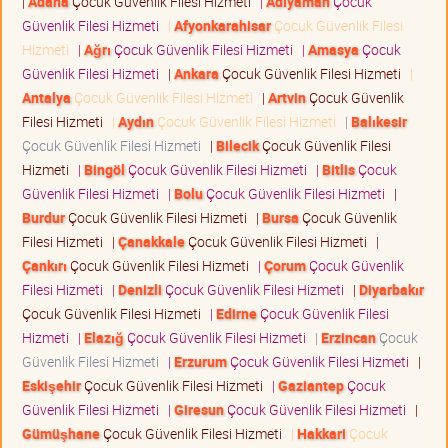
|
Adana
Çocuk Güvenlik Filesi Hizmeti
|
Adıyaman
Çocuk
Güvenlik Filesi Hizmeti
|
Afyonkarahisar
Çocuk Güvenlik Filesi
Hizmeti
|
Ağrı
Çocuk Güvenlik Filesi Hizmeti
|
Amasya
Çocuk
Güvenlik Filesi Hizmeti
|
Ankara
Çocuk Güvenlik Filesi Hizmeti
|
Antalya
Çocuk Güvenlik Filesi Hizmeti
|
Artvin
Çocuk Güvenlik
Filesi Hizmeti
|
Aydın
Çocuk Güvenlik Filesi Hizmeti
|
Balıkesir
Çocuk Güvenlik Filesi Hizmeti
|
Bilecik
Çocuk Güvenlik Filesi
Hizmeti
|
Bingöl
Çocuk Güvenlik Filesi Hizmeti
|
Bitlis
Çocuk
Güvenlik Filesi Hizmeti
|
Bolu
Çocuk Güvenlik Filesi Hizmeti
|
Burdur
Çocuk Güvenlik Filesi Hizmeti
|
Bursa
Çocuk Güvenlik
Filesi Hizmeti
|
Çanakkale
Çocuk Güvenlik Filesi Hizmeti
|
Çankırı
Çocuk Güvenlik Filesi Hizmeti
|
Çorum
Çocuk Güvenlik
Filesi Hizmeti
|
Denizli
Çocuk Güvenlik Filesi Hizmeti
|
Diyarbakır
Çocuk Güvenlik Filesi Hizmeti
|
Edirne
Çocuk Güvenlik Filesi
Hizmeti
|
Elazığ
Çocuk Güvenlik Filesi Hizmeti
|
Erzincan
Çocuk
Güvenlik Filesi Hizmeti
|
Erzurum
Çocuk Güvenlik Filesi Hizmeti
|
Eskişehir
Çocuk Güvenlik Filesi Hizmeti
|
Gaziantep
Çocuk
Güvenlik Filesi Hizmeti
|
Giresun
Çocuk Güvenlik Filesi Hizmeti
|
Gümüşhane
Çocuk Güvenlik Filesi Hizmeti
|
Hakkari
Çocuk