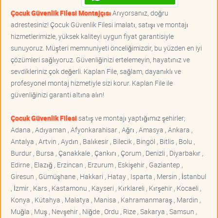
Çocuk Güvenlik Filesi Montajçısı
Arıyorsanız, doğru
adrestesiniz! Çocuk Güvenlik Filesi imalatı, satışı ve montajı
hizmetlerimizle, yüksek kaliteyi uygun fiyat garantisiyle
sunuyoruz. Müşteri memnuniyeti önceliğimizdir, bu yüzden en iyi
çözümleri sağlıyoruz. Güvenliğinizi ertelemeyin, hayatınız ve
sevdikleriniz çok değerli. Kaplan File, sağlam, dayanıklı ve
profesyonel montaj hizmetiyle sizi korur. Kaplan File ile
güvenliğinizi garanti altına alın!
Çocuk Güvenlik Filesi
satış ve montajı yaptığımız şehirler;
Adana , Adıyaman , Afyonkarahisar , Ağrı , Amasya , Ankara ,
Antalya , Artvin , Aydın , Balıkesir , Bilecik , Bingöl , Bitlis , Bolu ,
Burdur , Bursa , Çanakkale , Çankırı , Çorum , Denizli , Diyarbakır ,
Edirne , Elazığ , Erzincan , Erzurum , Eskişehir , Gaziantep ,
Giresun , Gümüşhane , Hakkari , Hatay , Isparta , Mersin , İstanbul
, İzmir , Kars , Kastamonu , Kayseri , Kırklareli , Kırşehir , Kocaeli ,
Konya , Kütahya , Malatya , Manisa , Kahramanmaraş , Mardin ,
Muğla , Muş , Nevşehir , Niğde , Ordu , Rize , Sakarya , Samsun ,