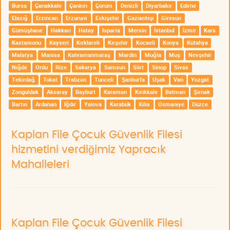
Bursa
Çanakkale
Çankırı
Çorum
Denizli
Diyarbakır
Edirne
Elazığ
Erzincan
Erzurum
Eskişehir
Gaziantep
Giresun
Gümüşhane
Hakkari
Hatay
Isparta
Mersin
İstanbul
İzmir
Kars
Kastamonu
Kayseri
Kırklareli
Kırşehir
Kocaeli
Konya
Kütahya
Malatya
Manisa
Kahramanmaraş
Mardin
Muğla
Muş
Nevşehir
Niğde
Ordu
Rize
Sakarya
Samsun
Siirt
Sinop
Sivas
Tekirdağ
Tokat
Trabzon
Tunceli
Şanlıurfa
Uşak
Van
Yozgat
Zonguldak
Aksaray
Bayburt
Karaman
Kırıkkale
Batman
Şırnak
Bartın
Ardahan
Iğdır
Yalova
Karabük
Kilis
Osmaniye
Düzce
Kaplan File Çocuk Güvenlik Filesi
hizmetini verdiğimiz Yapracık
Mahalleleri
Kaplan File Çocuk Güvenlik Filesi