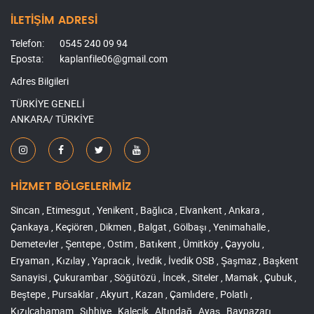
İLETİŞİM ADRESİ
Telefon:
0545 240 09 94
Eposta:
kaplanfile06@gmail.com
Adres Bilgileri
TÜRKİYE GENELİ
ANKARA/ TÜRKİYE
HİZMET BÖLGELERİMİZ
Sincan , Etimesgut , Yenikent , Bağlıca , Elvankent , Ankara ,
Çankaya , Keçiören , Dikmen , Balgat , Gölbaşı , Yenimahalle ,
Demetevler , Şentepe , Ostim , Batıkent , Ümitköy , Çayyolu ,
Eryaman , Kızılay , Yapracık , İvedik , İvedik OSB , Şaşmaz , Başkent
Sanayisi , Çukurambar , Söğütözü , İncek , Siteler , Mamak , Çubuk ,
Beştepe , Pursaklar , Akyurt , Kazan , Çamlıdere , Polatlı ,
Kızılcahamam , Sıhhiye , Kalecik , Altındağ , Ayaş , Baypazarı ,