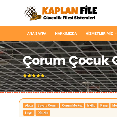
ANA SAYFA
HAKKIMIZDA
HIZMETLERIMIZ
Çorum Çocuk Gü
Alaca
Bayat / Çorum
Çorum Merkez
İskilip
Kargı
Me
Laçin
Oğuzlar