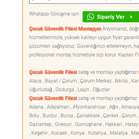
Whatapp Görüşme için
Çocuk Güvenlik Filesi Montajçısı
Arıyorsanız, doğr
hizmetlerimizle, yüksek kaliteyi uygun fiyat garan
çözümleri sağlıyoruz. Güvenliğinizi ertelemeyin, ha
profesyonel montaj hizmetiyle sizi korur. Kaplan File
Çocuk Güvenlik Filesi
satış ve montajı yaptığımız
Alaca , Bayat / Çorum , Çorum Merkez , İskilip , Ka
Uğurludağ , Dodurga , Laçin , Oğuzlar
Çocuk Güvenlik Filesi
satış ve montajı yaptığımız ş
Adana , Adıyaman , Afyonkarahisar , Ağrı , Amasya , An
Bolu , Burdur , Bursa , Çanakkale , Çankırı , Çorum , D
Gaziantep , Giresun , Gümüşhane , Hakkari , Hatay , I
, Kırşehir , Kocaeli , Konya , Kütahya , Malatya , 