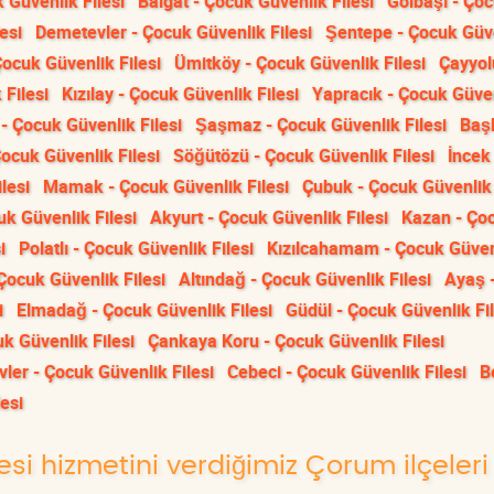
 Güvenlik Filesi
Balgat - Çocuk Güvenlik Filesi
Gölbaşı - Ço
esi
Demetevler - Çocuk Güvenlik Filesi
Şentepe - Çocuk Güv
Çocuk Güvenlik Filesi
Ümitköy - Çocuk Güvenlik Filesi
Çayyol
Filesi
Kızılay - Çocuk Güvenlik Filesi
Yapracık - Çocuk Güve
- Çocuk Güvenlik Filesi
Şaşmaz - Çocuk Güvenlik Filesi
Baş
ocuk Güvenlik Filesi
Söğütözü - Çocuk Güvenlik Filesi
İncek 
lesi
Mamak - Çocuk Güvenlik Filesi
Çubuk - Çocuk Güvenlik 
uk Güvenlik Filesi
Akyurt - Çocuk Güvenlik Filesi
Kazan - Ço
i
Polatlı - Çocuk Güvenlik Filesi
Kızılcahamam - Çocuk Güven
 Çocuk Güvenlik Filesi
Altındağ - Çocuk Güvenlik Filesi
Ayaş 
i
Elmadağ - Çocuk Güvenlik Filesi
Güdül - Çocuk Güvenlik Fil
uk Güvenlik Filesi
Çankaya Koru - Çocuk Güvenlik Filesi
vler - Çocuk Güvenlik Filesi
Cebeci - Çocuk Güvenlik Filesi
B
lesi
esi hizmetini verdiğimiz Çorum ilçeleri