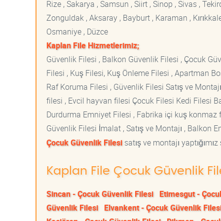
Rize , Sakarya , Samsun , Siirt , Sinop , Sivas , Teki
Zonguldak , Aksaray , Bayburt , Karaman , Kırıkkale ,
Osmaniye , Düzce
Kaplan File Hizmetlerimiz;
Güvenlik Filesi , Balkon Güvenlik Filesi , Çocuk Güven
Filesi , Kuş Filesi, Kuş Önleme Filesi , Apartman Boş
Raf Koruma Filesi , Güvenlik Filesi Satış ve Montajı
filesi , Evcil hayvan filesi Çocuk Filesi Kedi File
Durdurma Emniyet Filesi , Fabrika içi kuş konmaz fi
Güvenlik Filesi İmalat , Satış ve Montajı , Balkon E
Çocuk Güvenlik Filesi
satış ve montajı yaptığımız ş
Kaplan File Çocuk Güvenlik Fil
Sincan - Çocuk Güvenlik Filesi
Etimesgut - Çocuk
Güvenlik Filesi
Elvankent - Çocuk Güvenlik Files