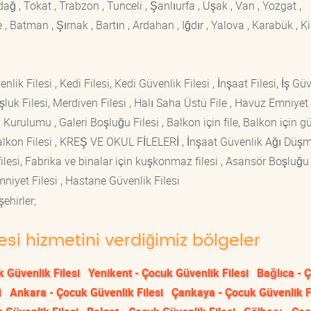
rdağ , Tokat , Trabzon , Tunceli , Şanlıurfa , Uşak , Van , Yozgat ,
 Batman , Şırnak , Bartın , Ardahan , Iğdır , Yalova , Karabük , Kil
lik Filesi , Kedi Filesi, Kedi Güvenlik Filesi , İnşaat Filesi, İş Gü
luk Filesi, Merdiven Filesi , Halı Saha Üstü File , Havuz Emniyet F
 Kurulumu , Galeri Boşluğu Filesi , Balkon için file, Balkon için g
si Balkon Filesi , KREŞ VE OKUL FİLELERİ , İnşaat Güvenlik Ağı Düş
lesi, Fabrika ve binalar için kuşkonmaz filesi , Asansör Boşluğu F
mniyet Filesi , Hastane Güvenlik Filesi
ehirler;
esi hizmetini verdiğimiz bölgeler
 Güvenlik Filesi
Yenikent - Çocuk Güvenlik Filesi
Bağlıca - 
i
Ankara - Çocuk Güvenlik Filesi
Çankaya - Çocuk Güvenlik F