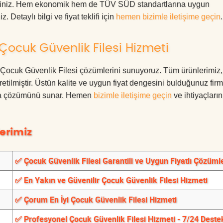
rdesiniz. Hem ekonomik hem de TÜV SÜD standartlarına uygun
. Detaylı bilgi ve fiyat teklifi için
hemen bizimle iletişime geçin
.
ocuk Güvenlik Filesi Hizmeti
um Çocuk Güvenlik Filesi çözümlerini sunuyoruz. Tüm ürünlerimiz,
üretilmiştir. Üstün kalite ve uygun fiyat dengesini bulduğunuz fir
oruma çözümünü sunar. Hemen
bizimle iletişime geçin
ve ihtiyaçları
erimiz
✅ Çocuk Güvenlik Filesi Garantili ve Uygun Fiyatlı Çözüml
✅ En Yakın ve Güvenilir Çocuk Güvenlik Filesi Hizmeti
✅ Çorum En İyi Çocuk Güvenlik Filesi Hizmeti
✅ Profesyonel Çocuk Güvenlik Filesi Hizmeti - 7/24 Deste