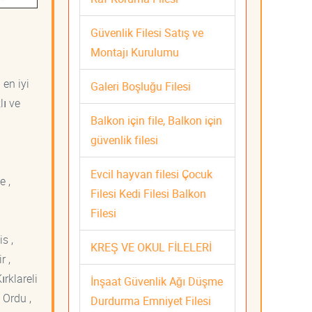
Güvenlik Filesi Satış ve
Montajı Kurulumu
 en iyi
Galeri Boşluğu Filesi
lı ve
Balkon için file, Balkon için
güvenlik filesi
Evcil hayvan filesi Çocuk
e ,
Filesi Kedi Filesi Balkon
Filesi
s ,
KREŞ VE OKUL FİLELERİ
r ,
ırklareli
İnşaat Güvenlik Ağı Düşme
 Ordu ,
Durdurma Emniyet Filesi