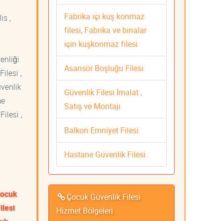
Fabrika içi kuş konmaz
is ,
filesi, Fabrika ve binalar
için kuşkonmaz filesi
venliği
Asansör Boşluğu Filesi
ilesi ,
üvenlik
Güvenlik Filesi İmalat ,
me
Satış ve Montajı
ilesi ,
Balkon Emniyet Filesi
Hastane Güvenlik Filesi
Çocuk
Çocuk Güvenlik Filesi
ilesi
Hizmet Bölgeleri