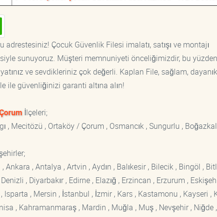
u adrestesiniz! Çocuk Güvenlik Filesi imalatı, satışı ve montajı
tisiyle sunuyoruz. Müşteri memnuniyeti önceliğimizdir, bu yüzden
yatınız ve sevdikleriniz çok değerli. Kaplan File, sağlam, dayanık
 ile güvenliğinizi garanti altına alın!
Çorum
İlçeleri;
rgı , Mecitözü , Ortaköy / Çorum , Osmancık , Sungurlu , Boğazkal
ehirler;
kara , Antalya , Artvin , Aydın , Balıkesir , Bilecik , Bingöl , Bitli
enizli , Diyarbakır , Edirne , Elazığ , Erzincan , Erzurum , Eskişehi
sparta , Mersin , İstanbul , İzmir , Kars , Kastamonu , Kayseri , K
Manisa , Kahramanmaraş , Mardin , Muğla , Muş , Nevşehir , Niğde ,