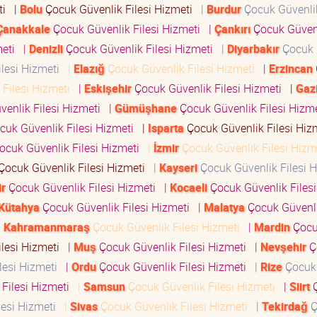
eti
|
Bolu
Çocuk Güvenlik Filesi Hizmeti
|
Burdur
Çocuk Güvenlik
Çanakkale
Çocuk Güvenlik Filesi Hizmeti
|
Çankırı
Çocuk Güven
meti
|
Denizli
Çocuk Güvenlik Filesi Hizmeti
|
Diyarbakır
Çocuk
ilesi Hizmeti
|
Elazığ
Çocuk Güvenlik Filesi Hizmeti
|
Erzincan
 Filesi Hizmeti
|
Eskişehir
Çocuk Güvenlik Filesi Hizmeti
|
Gaz
enlik Filesi Hizmeti
|
Gümüşhane
Çocuk Güvenlik Filesi Hizm
uk Güvenlik Filesi Hizmeti
|
Isparta
Çocuk Güvenlik Filesi Hi
ocuk Güvenlik Filesi Hizmeti
|
İzmir
Çocuk Güvenlik Filesi Hiz
Çocuk Güvenlik Filesi Hizmeti
|
Kayseri
Çocuk Güvenlik Filesi 
ir
Çocuk Güvenlik Filesi Hizmeti
|
Kocaeli
Çocuk Güvenlik Filesi
Kütahya
Çocuk Güvenlik Filesi Hizmeti
|
Malatya
Çocuk Güvenli
|
Kahramanmaraş
Çocuk Güvenlik Filesi Hizmeti
|
Mardin
Çoc
ilesi Hizmeti
|
Muş
Çocuk Güvenlik Filesi Hizmeti
|
Nevşehir
Ç
lesi Hizmeti
|
Ordu
Çocuk Güvenlik Filesi Hizmeti
|
Rize
Çocuk
Filesi Hizmeti
|
Samsun
Çocuk Güvenlik Filesi Hizmeti
|
Siirt
Ç
lesi Hizmeti
|
Sivas
Çocuk Güvenlik Filesi Hizmeti
|
Tekirdağ
Ç