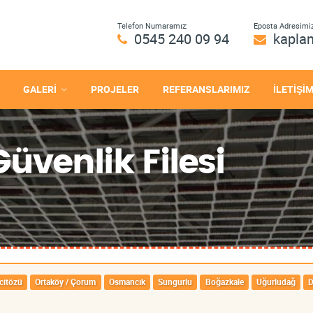
Telefon Numaramız:
Eposta Adresimiz
0545 240 09 94
kapla
GALERİ
PROJELER
REFERANSLARIMIZ
İLETİŞİ
venlik Filesi
citözü
Ortaköy / Çorum
Osmancık
Sungurlu
Boğazkale
Uğurludağ
D