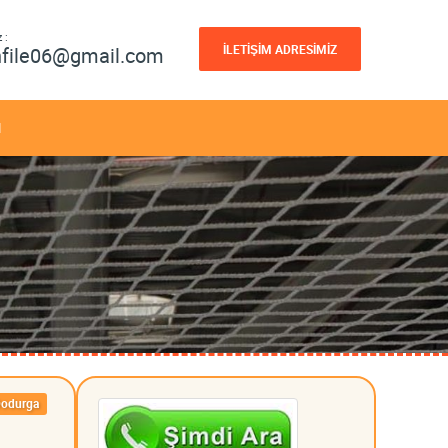
 :
İLETİŞİM ADRESİMİZ
nfile06@gmail.com
M
odurga