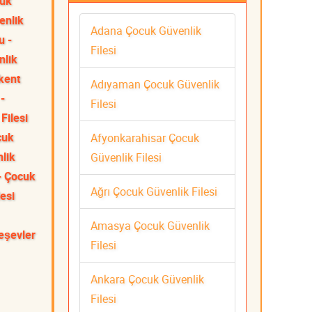
cuk
enlik
Adana Çocuk Güvenlik
u -
Filesi
nlik
kent
Adıyaman Çocuk Güvenlik
-
Filesi
Filesi
cuk
Afyonkarahisar Çocuk
lik
Güvenlik Filesi
- Çocuk
Ağrı Çocuk Güvenlik Filesi
esi
Amasya Çocuk Güvenlik
eşevler
Filesi
Ankara Çocuk Güvenlik
Filesi