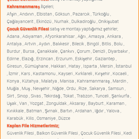
Kahramanmaraş
İlçeleri;
Afşin , Andırın , Elbistan , Göksun , Pazarcık , Türkoğlu ,
Çağlayancerit , Ekinözü , Nurhak , Dulkadiroğlu , Onikişubat
Çocuk Güvenlik Filesi
satış ve montajı yaptığımız şehirler;
Adana , Adıyaman , Afyonkarahisar , Ağrı , Amasya , Ankara ,
Antalya , Artvin , Aydın , Balıkesir , Bilecik , Bingöl , Bitlis , Bolu ,
Burdur , Bursa , Çanakkale , Çankırı , Çorum , Denizli , Diyarbakır ,
Edirne , Elazığ , Erzincan , Erzurum , Eskişehir , Gaziantep ,
Giresun , Gümüşhane , Hakkari , Hatay , Isparta , Mersin , İstanbul
, İzmir , Kars , Kastamonu , Kayseri , Kırklareli , Kırşehir , Kocaeli ,
Konya , Kütahya , Malatya , Manisa , Kahramanmaraş , Mardin ,
Muğla , Muş , Nevşehir , Niğde , Ordu , Rize , Sakarya , Samsun ,
Siirt , Sinop , Sivas , Tekirdağ , Tokat , Trabzon , Tunceli , Şanlıurfa ,
Uşak , Van , Yozgat , Zonguldak , Aksaray , Bayburt , Karaman ,
Kırıkkale , Batman , Şırnak , Bartın , Ardahan , Iğdır , Yalova ,
Karabük , Kilis , Osmaniye , Düzce
Kaplan File Hizmetlerimiz;
Güvenlik Filesi , Balkon Güvenlik Filesi , Çocuk Güvenlik Filesi , Kedi