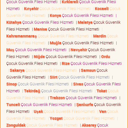
Çocuk Güvenlik Filesi Hizmeti
|
Kırklareli
Çocuk Güvenlik Filesi
Hizmeti
|
Kırşehir
Çocuk Güvenlik Filesi Hizmeti
|
Kocaeli
Çocuk
Güvenlik Filesi Hizmeti
|
Konya
Çocuk Güvenlik Filesi Hizmeti
|
Kütahya
Çocuk Güvenlik Filesi Hizmeti
|
Malatya
Çocuk Güvenlik
Filesi Hizmeti
|
Manisa
Çocuk Güvenlik Filesi Hizmeti
|
Kahramanmaraş
Çocuk Güvenlik Filesi Hizmeti
|
Mardin
Çocuk
Güvenlik Filesi Hizmeti
|
Muğla
Çocuk Güvenlik Filesi Hizmeti
|
Muş
Çocuk Güvenlik Filesi Hizmeti
|
Nevşehir
Çocuk Güvenlik
Filesi Hizmeti
|
Niğde
Çocuk Güvenlik Filesi Hizmeti
|
Ordu
Çocuk Güvenlik Filesi Hizmeti
|
Rize
Çocuk Güvenlik Filesi Hizmeti
|
Sakarya
Çocuk Güvenlik Filesi Hizmeti
|
Samsun
Çocuk
Güvenlik Filesi Hizmeti
|
Siirt
Çocuk Güvenlik Filesi Hizmeti
|
Sinop
Çocuk Güvenlik Filesi Hizmeti
|
Sivas
Çocuk Güvenlik Filesi
Hizmeti
|
Tekirdağ
Çocuk Güvenlik Filesi Hizmeti
|
Tokat
Çocuk
Güvenlik Filesi Hizmeti
|
Trabzon
Çocuk Güvenlik Filesi Hizmeti
|
Tunceli
Çocuk Güvenlik Filesi Hizmeti
|
Şanlıurfa
Çocuk Güvenlik
Filesi Hizmeti
|
Uşak
Çocuk Güvenlik Filesi Hizmeti
|
Van
Çocuk
Güvenlik Filesi Hizmeti
|
Yozgat
Çocuk Güvenlik Filesi Hizmeti
|
Zonguldak
Çocuk Güvenlik Filesi Hizmeti
|
Aksaray
Çocuk