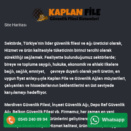
Site Haritası
Sektörde, Türkiye’nin lider
güvenlik filesi ve ağı
üreticisi olarak,
Hizmet ve ürün kalitesiyle tüketicinin birinci tercihi olarak
sürekliliği sağlamak. Faaliyette bulunduğumuz sektörlerde;
bireye ve topluma saygılı, hukuka, ekonomik ve ahlaki ilkelere
bağlı, sağlık, emniyet, çevreye duyarlı olarak yerli üretim, en
uygun fiyat anlayışıyla
Kaplan File ve Güvenlik Ağları
müşterileri,
çalışanları ve hissedarlarının beklentilerini en üst seviyede
karşılamayı hedefliyor.
Merdiven Güvenlik Filesi
,
İnşaat Güvenlik Ağı
,
Depo Raf Güvenlik
Ağı
,
Balkon Güvenlik Filesi
vb. Firmamız, her zaman en yeni
teknolojiyi takip ederek, ürünlerini geliştirerek, yenilikçi çözümler
0545 240 09 94
Whatsapp
sunmaya devam ediyor. Hizmet kalitesi, ürün kalitesi, en uygun