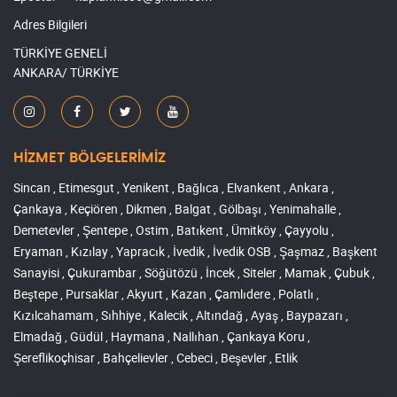
Adres Bilgileri
TÜRKİYE GENELİ
ANKARA/ TÜRKİYE
HİZMET BÖLGELERİMİZ
Sincan , Etimesgut , Yenikent , Bağlıca , Elvankent , Ankara ,
Çankaya , Keçiören , Dikmen , Balgat , Gölbaşı , Yenimahalle ,
Demetevler , Şentepe , Ostim , Batıkent , Ümitköy , Çayyolu ,
Eryaman , Kızılay , Yapracık , İvedik , İvedik OSB , Şaşmaz , Başkent
Sanayisi , Çukurambar , Söğütözü , İncek , Siteler , Mamak , Çubuk ,
Beştepe , Pursaklar , Akyurt , Kazan , Çamlıdere , Polatlı ,
Kızılcahamam , Sıhhiye , Kalecik , Altındağ , Ayaş , Baypazarı ,
Elmadağ , Güdül , Haymana , Nallıhan , Çankaya Koru ,
Şereflikoçhisar , Bahçelievler , Cebeci , Beşevler , Etlik