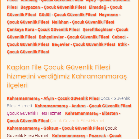
Filesi
Baypazarı - Çocuk Güvenlik Filesi
Elmadağ - Çocuk
Güvenlik Filesi
Güdül - Çocuk Güvenlik Filesi
Haymana -
Çocuk Güvenlik Filesi
Nallıhan - Çocuk Güvenlik Filesi
Çankaya Koru - Çocuk Güvenlik Filesi
Şereflikoçhisar - Çocuk
Güvenlik Filesi
Bahçelievler - Çocuk Güvenlik Filesi
Cebeci -
Çocuk Güvenlik Filesi
Beşevler - Çocuk Güvenlik Filesi
Etlik -
Çocuk Güvenlik Filesi
Kaplan File Çocuk Güvenlik Filesi
hizmetini verdiğimiz Kahramanmaraş
ilçeleri
Kahramanmaraş - Afşin - Çocuk Güvenlik Filesi
Çocuk Güvenlik
Filesi Hizmeti
Kahramanmaraş - Andırın - Çocuk Güvenlik Filesi
Çocuk Güvenlik Filesi Hizmeti
Kahramanmaraş - Elbistan -
Çocuk Güvenlik Filesi
Çocuk Güvenlik Filesi Hizmeti
Kahramanmaraş - Göksun - Çocuk Güvenlik Filesi
Çocuk
Güvenlik Filesi Hizmeti
Kahramanmaraş - Pazarcık - Çocuk