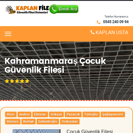
Telefon Numaramız:
0545 240 09 94
KAPLAN USTA
Menu
Kahramanmaraş Çocuk
Güvenlik Filesi
Afşin
Andırın
Elbistan
Göksun
Pazarcık
Türkoğlu
Çağlayancerit
Ekinözü
Nurhak
Dulkadiroğlu
Onikişubat
Çocuk Güvenlik Filesi