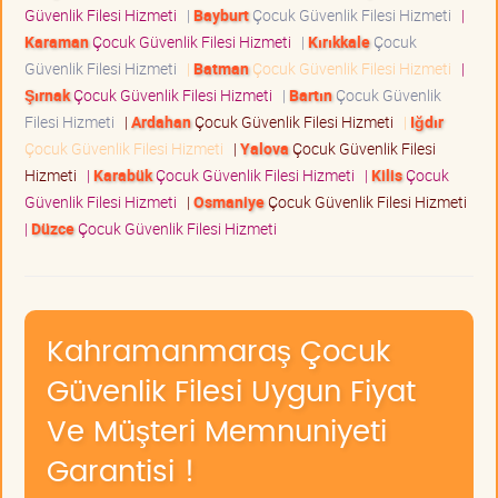
Güvenlik Filesi Hizmeti
|
Bayburt
Çocuk Güvenlik Filesi Hizmeti
|
Karaman
Çocuk Güvenlik Filesi Hizmeti
|
Kırıkkale
Çocuk
Güvenlik Filesi Hizmeti
|
Batman
Çocuk Güvenlik Filesi Hizmeti
|
Şırnak
Çocuk Güvenlik Filesi Hizmeti
|
Bartın
Çocuk Güvenlik
Filesi Hizmeti
|
Ardahan
Çocuk Güvenlik Filesi Hizmeti
|
Iğdır
Çocuk Güvenlik Filesi Hizmeti
|
Yalova
Çocuk Güvenlik Filesi
Hizmeti
|
Karabük
Çocuk Güvenlik Filesi Hizmeti
|
Kilis
Çocuk
Güvenlik Filesi Hizmeti
|
Osmaniye
Çocuk Güvenlik Filesi Hizmeti
|
Düzce
Çocuk Güvenlik Filesi Hizmeti
Kahramanmaraş Çocuk
Güvenlik Filesi Uygun Fiyat
Ve Müşteri Memnuniyeti
Garantisi !