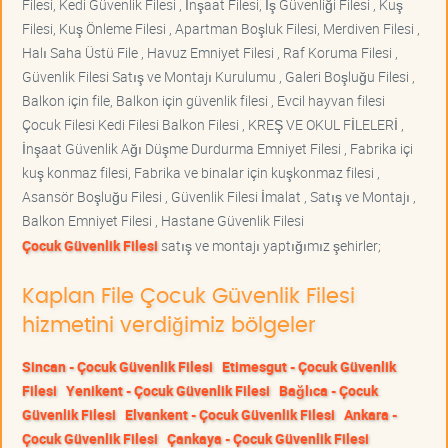
Filesi, Kedi Güvenlik Filesi , İnşaat Filesi, İş Güvenliği Filesi , Kuş
Filesi, Kuş Önleme Filesi , Apartman Boşluk Filesi, Merdiven Filesi ,
Halı Saha Üstü File , Havuz Emniyet Filesi , Raf Koruma Filesi ,
Güvenlik Filesi Satış ve Montajı Kurulumu , Galeri Boşluğu Filesi ,
Balkon için file, Balkon için güvenlik filesi , Evcil hayvan filesi
Çocuk Filesi Kedi Filesi Balkon Filesi , KREŞ VE OKUL FİLELERİ ,
İnşaat Güvenlik Ağı Düşme Durdurma Emniyet Filesi , Fabrika içi
kuş konmaz filesi, Fabrika ve binalar için kuşkonmaz filesi ,
Asansör Boşluğu Filesi , Güvenlik Filesi İmalat , Satış ve Montajı ,
Balkon Emniyet Filesi , Hastane Güvenlik Filesi
Çocuk Güvenlik Filesi
satış ve montajı yaptığımız şehirler;
Kaplan File Çocuk Güvenlik Filesi
hizmetini verdiğimiz bölgeler
Sincan - Çocuk Güvenlik Filesi
Etimesgut - Çocuk Güvenlik
Filesi
Yenikent - Çocuk Güvenlik Filesi
Bağlıca - Çocuk
Güvenlik Filesi
Elvankent - Çocuk Güvenlik Filesi
Ankara -
Çocuk Güvenlik Filesi
Çankaya - Çocuk Güvenlik Filesi