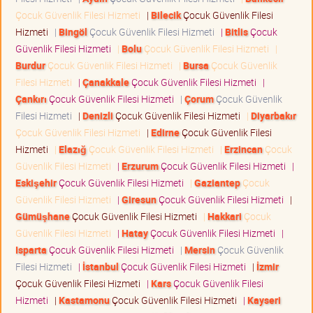
Çocuk Güvenlik Filesi Hizmeti
|
Bilecik
Çocuk Güvenlik Filesi
Hizmeti
|
Bingöl
Çocuk Güvenlik Filesi Hizmeti
|
Bitlis
Çocuk
Güvenlik Filesi Hizmeti
|
Bolu
Çocuk Güvenlik Filesi Hizmeti
|
Burdur
Çocuk Güvenlik Filesi Hizmeti
|
Bursa
Çocuk Güvenlik
Filesi Hizmeti
|
Çanakkale
Çocuk Güvenlik Filesi Hizmeti
|
Çankırı
Çocuk Güvenlik Filesi Hizmeti
|
Çorum
Çocuk Güvenlik
Filesi Hizmeti
|
Denizli
Çocuk Güvenlik Filesi Hizmeti
|
Diyarbakır
Çocuk Güvenlik Filesi Hizmeti
|
Edirne
Çocuk Güvenlik Filesi
Hizmeti
|
Elazığ
Çocuk Güvenlik Filesi Hizmeti
|
Erzincan
Çocuk
Güvenlik Filesi Hizmeti
|
Erzurum
Çocuk Güvenlik Filesi Hizmeti
|
Eskişehir
Çocuk Güvenlik Filesi Hizmeti
|
Gaziantep
Çocuk
Güvenlik Filesi Hizmeti
|
Giresun
Çocuk Güvenlik Filesi Hizmeti
|
Gümüşhane
Çocuk Güvenlik Filesi Hizmeti
|
Hakkari
Çocuk
Güvenlik Filesi Hizmeti
|
Hatay
Çocuk Güvenlik Filesi Hizmeti
|
Isparta
Çocuk Güvenlik Filesi Hizmeti
|
Mersin
Çocuk Güvenlik
Filesi Hizmeti
|
İstanbul
Çocuk Güvenlik Filesi Hizmeti
|
İzmir
Çocuk Güvenlik Filesi Hizmeti
|
Kars
Çocuk Güvenlik Filesi
Hizmeti
|
Kastamonu
Çocuk Güvenlik Filesi Hizmeti
|
Kayseri