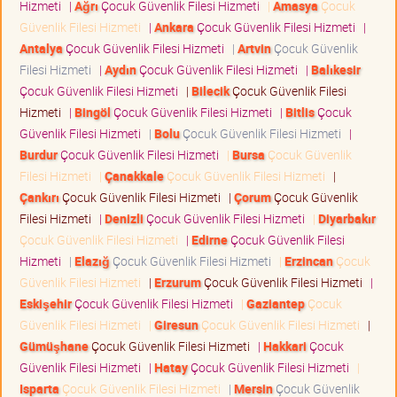
Hizmeti
|
Ağrı
Çocuk Güvenlik Filesi Hizmeti
|
Amasya
Çocuk
Güvenlik Filesi Hizmeti
|
Ankara
Çocuk Güvenlik Filesi Hizmeti
|
Antalya
Çocuk Güvenlik Filesi Hizmeti
|
Artvin
Çocuk Güvenlik
Filesi Hizmeti
|
Aydın
Çocuk Güvenlik Filesi Hizmeti
|
Balıkesir
Çocuk Güvenlik Filesi Hizmeti
|
Bilecik
Çocuk Güvenlik Filesi
Hizmeti
|
Bingöl
Çocuk Güvenlik Filesi Hizmeti
|
Bitlis
Çocuk
Güvenlik Filesi Hizmeti
|
Bolu
Çocuk Güvenlik Filesi Hizmeti
|
Burdur
Çocuk Güvenlik Filesi Hizmeti
|
Bursa
Çocuk Güvenlik
Filesi Hizmeti
|
Çanakkale
Çocuk Güvenlik Filesi Hizmeti
|
Çankırı
Çocuk Güvenlik Filesi Hizmeti
|
Çorum
Çocuk Güvenlik
Filesi Hizmeti
|
Denizli
Çocuk Güvenlik Filesi Hizmeti
|
Diyarbakır
Çocuk Güvenlik Filesi Hizmeti
|
Edirne
Çocuk Güvenlik Filesi
Hizmeti
|
Elazığ
Çocuk Güvenlik Filesi Hizmeti
|
Erzincan
Çocuk
Güvenlik Filesi Hizmeti
|
Erzurum
Çocuk Güvenlik Filesi Hizmeti
|
Eskişehir
Çocuk Güvenlik Filesi Hizmeti
|
Gaziantep
Çocuk
Güvenlik Filesi Hizmeti
|
Giresun
Çocuk Güvenlik Filesi Hizmeti
|
Gümüşhane
Çocuk Güvenlik Filesi Hizmeti
|
Hakkari
Çocuk
Güvenlik Filesi Hizmeti
|
Hatay
Çocuk Güvenlik Filesi Hizmeti
|
Isparta
Çocuk Güvenlik Filesi Hizmeti
|
Mersin
Çocuk Güvenlik