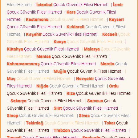
Filesi Hizmeti
|
İstanbul
Çocuk Güvenlik Filesi Hizmeti
|
İzmir
Çocuk Güvenlik Filesi Hizmeti
|
Kars
Çocuk Güvenlik Filesi
Hizmeti
|
Kastamonu
Çocuk Güvenlik Filesi Hizmeti
|
Kayseri
Çocuk Güvenlik Filesi Hizmeti
|
Kırklareli
Çocuk Güvenlik Filesi
Hizmeti
|
Kırşehir
Çocuk Güvenlik Filesi Hizmeti
|
Kocaeli
Çocuk
Güvenlik Filesi Hizmeti
|
Konya
Çocuk Güvenlik Filesi Hizmeti
|
Kütahya
Çocuk Güvenlik Filesi Hizmeti
|
Malatya
Çocuk Güvenlik
Filesi Hizmeti
|
Manisa
Çocuk Güvenlik Filesi Hizmeti
|
Kahramanmaraş
Çocuk Güvenlik Filesi Hizmeti
|
Mardin
Çocuk
Güvenlik Filesi Hizmeti
|
Muğla
Çocuk Güvenlik Filesi Hizmeti
|
Muş
Çocuk Güvenlik Filesi Hizmeti
|
Nevşehir
Çocuk Güvenlik
Filesi Hizmeti
|
Niğde
Çocuk Güvenlik Filesi Hizmeti
|
Ordu
Çocuk Güvenlik Filesi Hizmeti
|
Rize
Çocuk Güvenlik Filesi Hizmeti
|
Sakarya
Çocuk Güvenlik Filesi Hizmeti
|
Samsun
Çocuk
Güvenlik Filesi Hizmeti
|
Siirt
Çocuk Güvenlik Filesi Hizmeti
|
Sinop
Çocuk Güvenlik Filesi Hizmeti
|
Sivas
Çocuk Güvenlik Filesi
Hizmeti
|
Tekirdağ
Çocuk Güvenlik Filesi Hizmeti
|
Tokat
Çocuk
Güvenlik Filesi Hizmeti
|
Trabzon
Çocuk Güvenlik Filesi Hizmeti
|
Tunceli
Çocuk Güvenlik Filesi Hizmeti
|
Şanlıurfa
Çocuk Güvenlik