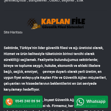
Şereflikoçhisar , Bahçelievler , Cebeci , Beşevler , Etlik
Site Haritası
Sektörde, Türkiye’nin lider
güvenlik filesi ve ağı
üreticisi olarak,
Hizmet ve ürün kalitesiyle tüketicinin birinci tercihi olarak
sürekliliği sağlamak. Faaliyette bulunduğumuz sektörlerde;
bireye ve topluma saygılı, hukuka, ekonomik ve ahlaki ilkelere
bağlı, sağlık, emniyet, çevreye duyarlı olarak yerli üretim, en
uygun fiyat anlayışıyla
Kaplan File ve Güvenlik Ağları
müşterileri,
çalışanları ve hissedarlarının beklentilerini en üst seviyede
karşılamayı hedefliyor.
Merdiven Güvenlik Filesi
,
İnşaat Güvenlik Ağı
,
Depo Raf Güvenlik
0545 240 09 94
Whatsapp
Ağı
,
Balkon Güvenlik Filesi
vb. Firmamız, her zaman en yeni