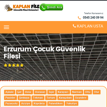
Telefon Numaramız:
0545 240 09 94
KAPLAN USTA
Menu
Erzurum Çocuk Güvenlik
Filesi
Aşkale
Çat
Hınıs
Horasan
İspir
Karayazı
Narman
Oltu
Olur
Pasinler
Şenkaya
Tekman
Tortum
Karaçoban
Uzundere
Pazaryolu
Aziziye
Köprüköy
Palandöken
Yakutiye