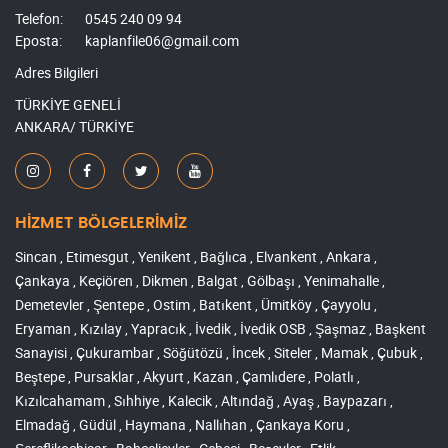
Telefon:
0545 240 09 94
Eposta:
kaplanfile06@gmail.com
Adres Bilgileri
TÜRKİYE GENELİ
ANKARA/ TÜRKİYE
HİZMET BÖLGELERİMİZ
Sincan , Etimesgut , Yenikent , Bağlıca , Elvankent , Ankara ,
Çankaya , Keçiören , Dikmen , Balgat , Gölbaşı , Yenimahalle ,
Demetevler , Şentepe , Ostim , Batıkent , Ümitköy , Çayyolu ,
Eryaman , Kızılay , Yapracık , İvedik , İvedik OSB , Şaşmaz , Başkent
Sanayisi , Çukurambar , Söğütözü , İncek , Siteler , Mamak , Çubuk ,
Beştepe , Pursaklar , Akyurt , Kazan , Çamlıdere , Polatlı ,
Kızılcahamam , Sıhhiye , Kalecik , Altındağ , Ayaş , Baypazarı ,
Elmadağ , Güdül , Haymana , Nallıhan , Çankaya Koru ,