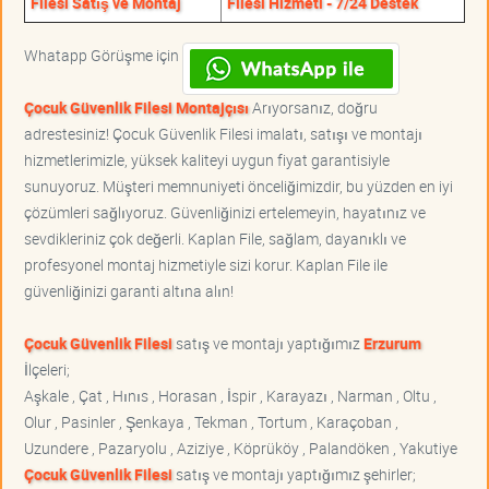
Filesi Satış ve Montaj
Filesi Hizmeti - 7/24 Destek
Whatapp Görüşme için
Çocuk Güvenlik Filesi Montajçısı
Arıyorsanız, doğru
adrestesiniz! Çocuk Güvenlik Filesi imalatı, satışı ve montajı
hizmetlerimizle, yüksek kaliteyi uygun fiyat garantisiyle
sunuyoruz. Müşteri memnuniyeti önceliğimizdir, bu yüzden en iyi
çözümleri sağlıyoruz. Güvenliğinizi ertelemeyin, hayatınız ve
sevdikleriniz çok değerli. Kaplan File, sağlam, dayanıklı ve
profesyonel montaj hizmetiyle sizi korur. Kaplan File ile
güvenliğinizi garanti altına alın!
Çocuk Güvenlik Filesi
satış ve montajı yaptığımız
Erzurum
İlçeleri;
Aşkale , Çat , Hınıs , Horasan , İspir , Karayazı , Narman , Oltu ,
Olur , Pasinler , Şenkaya , Tekman , Tortum , Karaçoban ,
Uzundere , Pazaryolu , Aziziye , Köprüköy , Palandöken , Yakutiye
Çocuk Güvenlik Filesi
satış ve montajı yaptığımız şehirler;