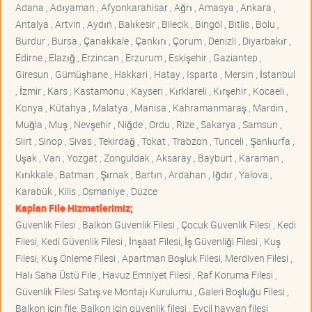
Adana , Adıyaman , Afyonkarahisar , Ağrı , Amasya , Ankara ,
Antalya , Artvin , Aydın , Balıkesir , Bilecik , Bingöl , Bitlis , Bolu ,
Burdur , Bursa , Çanakkale , Çankırı , Çorum , Denizli , Diyarbakır ,
Edirne , Elazığ , Erzincan , Erzurum , Eskişehir , Gaziantep ,
Giresun , Gümüşhane , Hakkari , Hatay , Isparta , Mersin , İstanbul
, İzmir , Kars , Kastamonu , Kayseri , Kırklareli , Kırşehir , Kocaeli ,
Konya , Kütahya , Malatya , Manisa , Kahramanmaraş , Mardin ,
Muğla , Muş , Nevşehir , Niğde , Ordu , Rize , Sakarya , Samsun ,
Siirt , Sinop , Sivas , Tekirdağ , Tokat , Trabzon , Tunceli , Şanlıurfa ,
Uşak , Van , Yozgat , Zonguldak , Aksaray , Bayburt , Karaman ,
Kırıkkale , Batman , Şırnak , Bartın , Ardahan , Iğdır , Yalova ,
Karabük , Kilis , Osmaniye , Düzce
Kaplan File Hizmetlerimiz;
Güvenlik Filesi , Balkon Güvenlik Filesi , Çocuk Güvenlik Filesi , Kedi
Filesi, Kedi Güvenlik Filesi , İnşaat Filesi, İş Güvenliği Filesi , Kuş
Filesi, Kuş Önleme Filesi , Apartman Boşluk Filesi, Merdiven Filesi ,
Halı Saha Üstü File , Havuz Emniyet Filesi , Raf Koruma Filesi ,
Güvenlik Filesi Satış ve Montajı Kurulumu , Galeri Boşluğu Filesi ,
Balkon için file, Balkon için güvenlik filesi , Evcil hayvan filesi