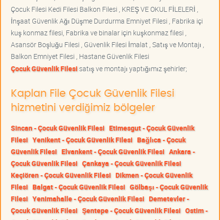
Çocuk Filesi Kedi Filesi Balkon Filesi , KREŞ VE OKUL FİLELERİ ,
İnşaat Güvenlik Ağı Düşme Durdurma Emniyet Filesi , Fabrika içi
kuş konmaz filesi, Fabrika ve binalar için kuşkonmaz filesi ,
Asansör Boşluğu Filesi , Güvenlik Filesi İmalat , Satış ve Montajı ,
Balkon Emniyet Filesi , Hastane Güvenlik Filesi
Çocuk Güvenlik Filesi
satış ve montajı yaptığımız şehirler;
Kaplan File Çocuk Güvenlik Filesi
hizmetini verdiğimiz bölgeler
Sincan - Çocuk Güvenlik Filesi
Etimesgut - Çocuk Güvenlik
Filesi
Yenikent - Çocuk Güvenlik Filesi
Bağlıca - Çocuk
Güvenlik Filesi
Elvankent - Çocuk Güvenlik Filesi
Ankara -
Çocuk Güvenlik Filesi
Çankaya - Çocuk Güvenlik Filesi
Keçiören - Çocuk Güvenlik Filesi
Dikmen - Çocuk Güvenlik
Filesi
Balgat - Çocuk Güvenlik Filesi
Gölbaşı - Çocuk Güvenlik
Filesi
Yenimahalle - Çocuk Güvenlik Filesi
Demetevler -
Çocuk Güvenlik Filesi
Şentepe - Çocuk Güvenlik Filesi
Ostim -