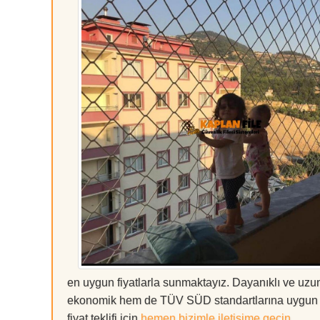
en uygun fiyatlarla sunmaktayız. Dayanıklı ve uzun
ekonomik hem de TÜV SÜD standartlarına uygun ürünl
fiyat teklifi için
hemen bizimle iletişime geçin
.