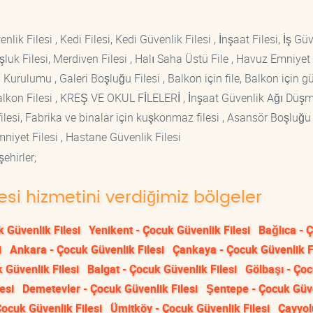
lik Filesi , Kedi Filesi, Kedi Güvenlik Filesi , İnşaat Filesi, İş Gü
luk Filesi, Merdiven Filesi , Halı Saha Üstü File , Havuz Emniyet F
 Kurulumu , Galeri Boşluğu Filesi , Balkon için file, Balkon için g
si Balkon Filesi , KREŞ VE OKUL FİLELERİ , İnşaat Güvenlik Ağı Düş
lesi, Fabrika ve binalar için kuşkonmaz filesi , Asansör Boşluğu F
mniyet Filesi , Hastane Güvenlik Filesi
ehirler;
esi hizmetini verdiğimiz bölgeler
 Güvenlik Filesi
Yenikent - Çocuk Güvenlik Filesi
Bağlıca - 
i
Ankara - Çocuk Güvenlik Filesi
Çankaya - Çocuk Güvenlik F
 Güvenlik Filesi
Balgat - Çocuk Güvenlik Filesi
Gölbaşı - Ço
esi
Demetevler - Çocuk Güvenlik Filesi
Şentepe - Çocuk Güv
Çocuk Güvenlik Filesi
Ümitköy - Çocuk Güvenlik Filesi
Çayyol