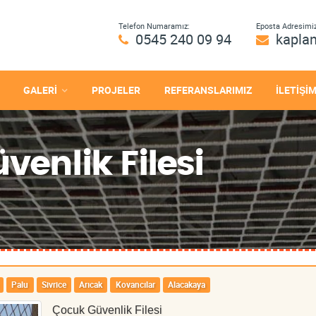
Telefon Numaramız:
Eposta Adresimiz
0545 240 09 94
kapla
GALERİ
PROJELER
REFERANSLARIMIZ
İLETİŞİ
venlik Filesi
Palu
Sivrice
Arıcak
Kovancılar
Alacakaya
Çocuk Güvenlik Filesi