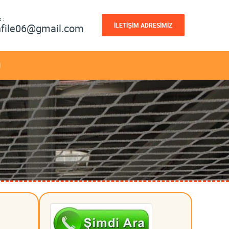
 :
İLETİŞİM ADRESİMİZ
nfile06@gmail.com
M