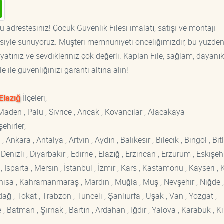
u adrestesiniz! Çocuk Güvenlik Filesi imalatı, satışı ve montajı
tisiyle sunuyoruz. Müşteri memnuniyeti önceliğimizdir, bu yüzden
yatınız ve sevdikleriniz çok değerli. Kaplan File, sağlam, dayanık
 ile güvenliğinizi garanti altına alın!
Elazığ
İlçeleri;
Maden , Palu , Sivrice , Arıcak , Kovancılar , Alacakaya
ehirler;
kara , Antalya , Artvin , Aydın , Balıkesir , Bilecik , Bingöl , Bitli
enizli , Diyarbakır , Edirne , Elazığ , Erzincan , Erzurum , Eskişehi
sparta , Mersin , İstanbul , İzmir , Kars , Kastamonu , Kayseri , K
Manisa , Kahramanmaraş , Mardin , Muğla , Muş , Nevşehir , Niğde ,
rdağ , Tokat , Trabzon , Tunceli , Şanlıurfa , Uşak , Van , Yozgat ,
 Batman , Şırnak , Bartın , Ardahan , Iğdır , Yalova , Karabük , Kil