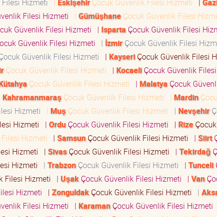
 Filesi Hizmeti
|
Eskişehir
Çocuk Güvenlik Filesi Hizmeti
|
Gaz
enlik Filesi Hizmeti
|
Gümüşhane
Çocuk Güvenlik Filesi Hizm
uk Güvenlik Filesi Hizmeti
|
Isparta
Çocuk Güvenlik Filesi Hi
ocuk Güvenlik Filesi Hizmeti
|
İzmir
Çocuk Güvenlik Filesi Hiz
Çocuk Güvenlik Filesi Hizmeti
|
Kayseri
Çocuk Güvenlik Filesi 
ir
Çocuk Güvenlik Filesi Hizmeti
|
Kocaeli
Çocuk Güvenlik Filesi
Kütahya
Çocuk Güvenlik Filesi Hizmeti
|
Malatya
Çocuk Güvenli
|
Kahramanmaraş
Çocuk Güvenlik Filesi Hizmeti
|
Mardin
Çoc
ilesi Hizmeti
|
Muş
Çocuk Güvenlik Filesi Hizmeti
|
Nevşehir
Ç
lesi Hizmeti
|
Ordu
Çocuk Güvenlik Filesi Hizmeti
|
Rize
Çocuk
Filesi Hizmeti
|
Samsun
Çocuk Güvenlik Filesi Hizmeti
|
Siirt
Ç
lesi Hizmeti
|
Sivas
Çocuk Güvenlik Filesi Hizmeti
|
Tekirdağ
Ç
lesi Hizmeti
|
Trabzon
Çocuk Güvenlik Filesi Hizmeti
|
Tunceli
 Filesi Hizmeti
|
Uşak
Çocuk Güvenlik Filesi Hizmeti
|
Van
Ço
ilesi Hizmeti
|
Zonguldak
Çocuk Güvenlik Filesi Hizmeti
|
Aks
enlik Filesi Hizmeti
|
Karaman
Çocuk Güvenlik Filesi Hizmeti