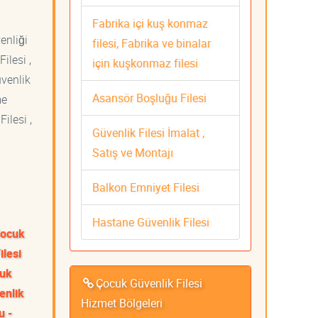
Fabrika içi kuş konmaz
venliği
filesi, Fabrika ve binalar
ilesi ,
için kuşkonmaz filesi
üvenlik
Asansör Boşluğu Filesi
me
ilesi ,
Güvenlik Filesi İmalat ,
Satış ve Montajı
Balkon Emniyet Filesi
Hastane Güvenlik Filesi
Çocuk
ilesi
cuk
Çocuk Güvenlik Filesi
enlik
Hizmet Bölgeleri
u -