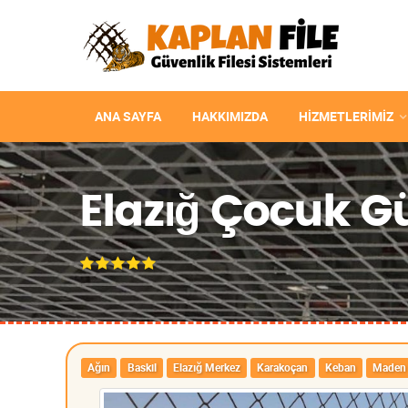
ANA SAYFA
HAKKIMIZDA
HIZMETLERIMIZ
Elazığ Çocuk Gü
Ağın
Baskil
Elazığ Merkez
Karakoçan
Keban
Maden