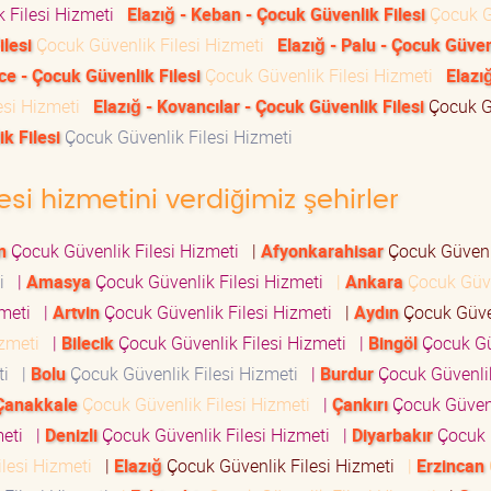
 Filesi Hizmeti
Elazığ - Keban - Çocuk Güvenlik Filesi
Çocuk G
lesi
Çocuk Güvenlik Filesi Hizmeti
Elazığ - Palu - Çocuk Güven
ice - Çocuk Güvenlik Filesi
Çocuk Güvenlik Filesi Hizmeti
Elazığ
esi Hizmeti
Elazığ - Kovancılar - Çocuk Güvenlik Filesi
Çocuk G
k Filesi
Çocuk Güvenlik Filesi Hizmeti
si hizmetini verdiğimiz şehirler
n
Çocuk Güvenlik Filesi Hizmeti
|
Afyonkarahisar
Çocuk Güvenl
ti
|
Amasya
Çocuk Güvenlik Filesi Hizmeti
|
Ankara
Çocuk Güv
zmeti
|
Artvin
Çocuk Güvenlik Filesi Hizmeti
|
Aydın
Çocuk Güve
izmeti
|
Bilecik
Çocuk Güvenlik Filesi Hizmeti
|
Bingöl
Çocuk Gü
eti
|
Bolu
Çocuk Güvenlik Filesi Hizmeti
|
Burdur
Çocuk Güvenlik
Çanakkale
Çocuk Güvenlik Filesi Hizmeti
|
Çankırı
Çocuk Güven
meti
|
Denizli
Çocuk Güvenlik Filesi Hizmeti
|
Diyarbakır
Çocuk
ilesi Hizmeti
|
Elazığ
Çocuk Güvenlik Filesi Hizmeti
|
Erzincan