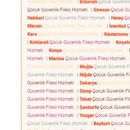
Güvenlik Filesi Hizmeti
|
Erzurum
Çocuk Güvenlik
Çocuk Güvenlik Filesi Hizmeti
|
Giresun
Çocuk Güv
Hakkari
Çocuk Güvenlik Filesi Hizmeti
|
Hatay
Çoc
Mersin
Çocuk Güvenlik Filesi Hizmeti
|
İstanbul
Ç
Kars
Çocuk Güvenlik Filesi Hizmeti
|
Kastamonu
|
Kırklareli
Çocuk Güvenlik Filesi Hizmeti
|
Kırşeh
Hizmeti
|
Konya
Çocuk Güvenlik Filesi Hizmeti
|
Hizmeti
|
Manisa
Çocuk Güvenlik Filesi Hizmeti
Güvenlik Filesi Hizmeti
|
Muğla
Çocuk Güvenlik F
Güvenlik Filesi Hizmeti
|
Niğde
Çocuk Güvenlik Fi
Güvenlik Filesi Hizmeti
|
Sakarya
Çocuk Güvenlik 
Güvenlik Filesi Hizmeti
|
Sinop
Çocuk Güvenlik Fi
Güvenlik Filesi Hizmeti
|
Tokat
Çocuk Güvenlik Fi
Güvenlik Filesi Hizmeti
|
Şanlıurfa
Çocuk Güvenlik
Güvenlik Filesi Hizmeti
|
Yozgat
Çocuk Güvenlik F
Çocuk Güvenlik Filesi Hizmeti
|
Bayburt
Çocuk Güv