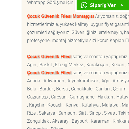
Whatapp Görüşme için
Çocuk Güvenlik Filesi Montajçısı
Arıyorsanız, doğr
hizmetlerimizle, yüksek kaliteyi uygun fiyat garan
çözümleri sağlıyoruz. Güvenliğinizi ertelemeyin, ha
profesyonel montaj hizmetiyle sizi korur. Kaplan File
Çocuk Güvenlik Filesi
satış ve montajı yaptığımız
Ağın , Baskil , Elazığ Merkez , Karakoçan , Keban , 
Çocuk Güvenlik Filesi
satış ve montajı yaptığımız ş
Adana , Adıyaman , Afyonkarahisar , Ağrı , Amasya , An
Bolu , Burdur , Bursa , Çanakkale , Çankırı , Çorum , D
Gaziantep , Giresun , Gümüşhane , Hakkari , Hatay , I
, Kırşehir , Kocaeli , Konya , Kütahya , Malatya , 
Rize , Sakarya , Samsun , Siirt , Sinop , Sivas , Teki
Zonguldak , Aksaray , Bayburt , Karaman , Kırıkkale ,