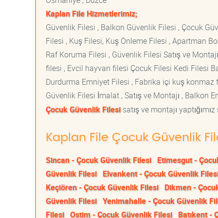
Osmaniye , Düzce
Kaplan File Hizmetlerimiz;
Güvenlik Filesi , Balkon Güvenlik Filesi , Çocuk Güven
Filesi , Kuş Filesi, Kuş Önleme Filesi , Apartman Boş
Raf Koruma Filesi , Güvenlik Filesi Satış ve Montajı
filesi , Evcil hayvan filesi Çocuk Filesi Kedi File
Durdurma Emniyet Filesi , Fabrika içi kuş konmaz fi
Güvenlik Filesi İmalat , Satış ve Montajı , Balkon E
Çocuk Güvenlik Filesi
satış ve montajı yaptığımız ş
Kaplan File Çocuk Güvenlik Fil
Sincan - Çocuk Güvenlik Filesi
Etimesgut - Çocuk
Güvenlik Filesi
Elvankent - Çocuk Güvenlik Files
Keçiören - Çocuk Güvenlik Filesi
Dikmen - Çocuk
Güvenlik Filesi
Yenimahalle - Çocuk Güvenlik Fil
Filesi
Ostim - Çocuk Güvenlik Filesi
Batıkent - 