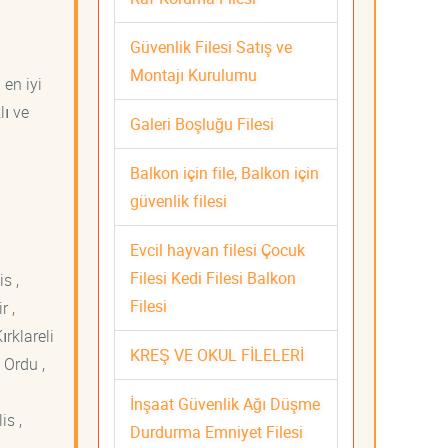
Güvenlik Filesi Satış ve
Montajı Kurulumu
 en iyi
lı ve
Galeri Boşluğu Filesi
Balkon için file, Balkon için
güvenlik filesi
Evcil hayvan filesi Çocuk
Filesi Kedi Filesi Balkon
s ,
Filesi
r ,
ırklareli
KREŞ VE OKUL FİLELERİ
 Ordu ,
İnşaat Güvenlik Ağı Düşme
is ,
Durdurma Emniyet Filesi