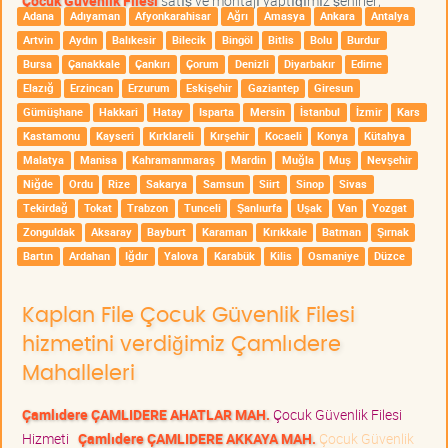
Çocuk Güvenlik Filesi
satış ve montajı yaptığımız şehirler;
Adana
Adıyaman
Afyonkarahisar
Ağrı
Amasya
Ankara
Antalya
Artvin
Aydın
Balıkesir
Bilecik
Bingöl
Bitlis
Bolu
Burdur
Bursa
Çanakkale
Çankırı
Çorum
Denizli
Diyarbakır
Edirne
Elazığ
Erzincan
Erzurum
Eskişehir
Gaziantep
Giresun
Gümüşhane
Hakkari
Hatay
Isparta
Mersin
İstanbul
İzmir
Kars
Kastamonu
Kayseri
Kırklareli
Kırşehir
Kocaeli
Konya
Kütahya
Malatya
Manisa
Kahramanmaraş
Mardin
Muğla
Muş
Nevşehir
Niğde
Ordu
Rize
Sakarya
Samsun
Siirt
Sinop
Sivas
Tekirdağ
Tokat
Trabzon
Tunceli
Şanlıurfa
Uşak
Van
Yozgat
Zonguldak
Aksaray
Bayburt
Karaman
Kırıkkale
Batman
Şırnak
Bartın
Ardahan
Iğdır
Yalova
Karabük
Kilis
Osmaniye
Düzce
Kaplan File Çocuk Güvenlik Filesi
hizmetini verdiğimiz Çamlıdere
Mahalleleri
Çamlıdere ÇAMLIDERE AHATLAR MAH.
Çocuk Güvenlik Filesi
Hizmeti
Çamlıdere ÇAMLIDERE AKKAYA MAH.
Çocuk Güvenlik