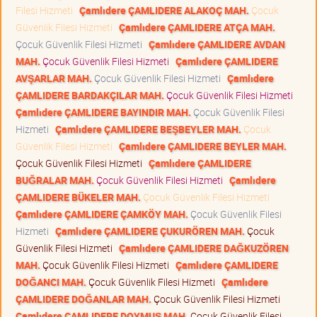
Filesi Hizmeti
Çamlıdere ÇAMLIDERE ALAKOÇ MAH.
Çocuk
Güvenlik Filesi Hizmeti
Çamlıdere ÇAMLIDERE ATÇA MAH.
Çocuk Güvenlik Filesi Hizmeti
Çamlıdere ÇAMLIDERE AVDAN
MAH.
Çocuk Güvenlik Filesi Hizmeti
Çamlıdere ÇAMLIDERE
AVŞARLAR MAH.
Çocuk Güvenlik Filesi Hizmeti
Çamlıdere
ÇAMLIDERE BARDAKÇILAR MAH.
Çocuk Güvenlik Filesi Hizmeti
Çamlıdere ÇAMLIDERE BAYINDIR MAH.
Çocuk Güvenlik Filesi
Hizmeti
Çamlıdere ÇAMLIDERE BEŞBEYLER MAH.
Çocuk
Güvenlik Filesi Hizmeti
Çamlıdere ÇAMLIDERE BEYLER MAH.
Çocuk Güvenlik Filesi Hizmeti
Çamlıdere ÇAMLIDERE
BUĞRALAR MAH.
Çocuk Güvenlik Filesi Hizmeti
Çamlıdere
ÇAMLIDERE BÜKELER MAH.
Çocuk Güvenlik Filesi Hizmeti
Çamlıdere ÇAMLIDERE ÇAMKÖY MAH.
Çocuk Güvenlik Filesi
Hizmeti
Çamlıdere ÇAMLIDERE ÇUKURÖREN MAH.
Çocuk
Güvenlik Filesi Hizmeti
Çamlıdere ÇAMLIDERE DAĞKUZÖREN
MAH.
Çocuk Güvenlik Filesi Hizmeti
Çamlıdere ÇAMLIDERE
DOĞANCI MAH.
Çocuk Güvenlik Filesi Hizmeti
Çamlıdere
ÇAMLIDERE DOĞANLAR MAH.
Çocuk Güvenlik Filesi Hizmeti
Çamlıdere ÇAMLIDERE DOYMUŞ MAH.
Çocuk Güvenlik Filesi