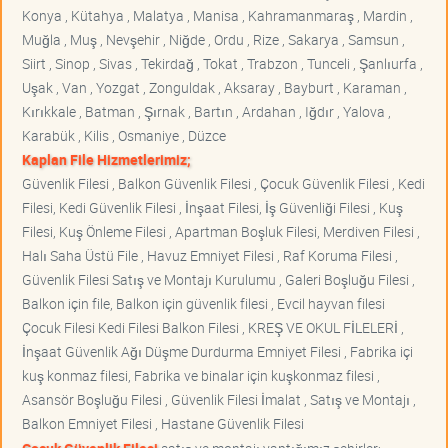
Konya , Kütahya , Malatya , Manisa , Kahramanmaraş , Mardin ,
Muğla , Muş , Nevşehir , Niğde , Ordu , Rize , Sakarya , Samsun ,
Siirt , Sinop , Sivas , Tekirdağ , Tokat , Trabzon , Tunceli , Şanlıurfa ,
Uşak , Van , Yozgat , Zonguldak , Aksaray , Bayburt , Karaman ,
Kırıkkale , Batman , Şırnak , Bartın , Ardahan , Iğdır , Yalova ,
Karabük , Kilis , Osmaniye , Düzce
Kaplan File Hizmetlerimiz;
Güvenlik Filesi , Balkon Güvenlik Filesi , Çocuk Güvenlik Filesi , Kedi
Filesi, Kedi Güvenlik Filesi , İnşaat Filesi, İş Güvenliği Filesi , Kuş
Filesi, Kuş Önleme Filesi , Apartman Boşluk Filesi, Merdiven Filesi ,
Halı Saha Üstü File , Havuz Emniyet Filesi , Raf Koruma Filesi ,
Güvenlik Filesi Satış ve Montajı Kurulumu , Galeri Boşluğu Filesi ,
Balkon için file, Balkon için güvenlik filesi , Evcil hayvan filesi
Çocuk Filesi Kedi Filesi Balkon Filesi , KREŞ VE OKUL FİLELERİ ,
İnşaat Güvenlik Ağı Düşme Durdurma Emniyet Filesi , Fabrika içi
kuş konmaz filesi, Fabrika ve binalar için kuşkonmaz filesi ,
Asansör Boşluğu Filesi , Güvenlik Filesi İmalat , Satış ve Montajı ,
Balkon Emniyet Filesi , Hastane Güvenlik Filesi