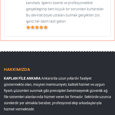
kanıtladı. İşlerini özenle ve profesyonellikle
gerçekleştirip beni büyük bir sorundan kurtardılar.
Bu devirde böyle ustaları bulmak gerçekten zor,
işiniz her daim rast gelsin
HAKKIMIZDA
KAPLAN FİLE ANKARA
Ankara'da uzun yıllardır faaliyet
göstermekte olan, müşteri memnuniyeti, kaliteli hizmet ve uygun
fiyatlı çözümleri sunmak gibi prensipleri benimseyerek güvenlik ağ
file sistemleri alanlarında hizmet veren bir firmadır. Sektörde uzunca
sürelerdir yer almakla beraber, profesyonel ekip arkadaşlarıyla
hizmet vermektedir.