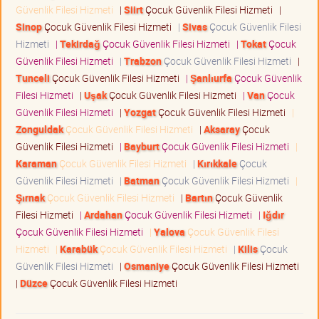
Güvenlik Filesi Hizmeti
|
Siirt
Çocuk Güvenlik Filesi Hizmeti
|
Sinop
Çocuk Güvenlik Filesi Hizmeti
|
Sivas
Çocuk Güvenlik Filesi
Hizmeti
|
Tekirdağ
Çocuk Güvenlik Filesi Hizmeti
|
Tokat
Çocuk
Güvenlik Filesi Hizmeti
|
Trabzon
Çocuk Güvenlik Filesi Hizmeti
|
Tunceli
Çocuk Güvenlik Filesi Hizmeti
|
Şanlıurfa
Çocuk Güvenlik
Filesi Hizmeti
|
Uşak
Çocuk Güvenlik Filesi Hizmeti
|
Van
Çocuk
Güvenlik Filesi Hizmeti
|
Yozgat
Çocuk Güvenlik Filesi Hizmeti
|
Zonguldak
Çocuk Güvenlik Filesi Hizmeti
|
Aksaray
Çocuk
Güvenlik Filesi Hizmeti
|
Bayburt
Çocuk Güvenlik Filesi Hizmeti
|
Karaman
Çocuk Güvenlik Filesi Hizmeti
|
Kırıkkale
Çocuk
Güvenlik Filesi Hizmeti
|
Batman
Çocuk Güvenlik Filesi Hizmeti
|
Şırnak
Çocuk Güvenlik Filesi Hizmeti
|
Bartın
Çocuk Güvenlik
Filesi Hizmeti
|
Ardahan
Çocuk Güvenlik Filesi Hizmeti
|
Iğdır
Çocuk Güvenlik Filesi Hizmeti
|
Yalova
Çocuk Güvenlik Filesi
Hizmeti
|
Karabük
Çocuk Güvenlik Filesi Hizmeti
|
Kilis
Çocuk
Güvenlik Filesi Hizmeti
|
Osmaniye
Çocuk Güvenlik Filesi Hizmeti
|
Düzce
Çocuk Güvenlik Filesi Hizmeti