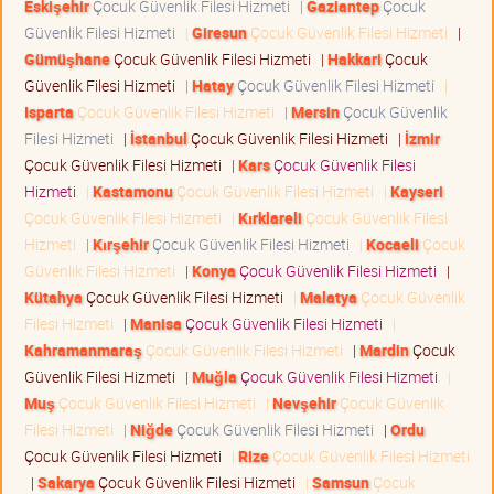
Eskişehir
Çocuk Güvenlik Filesi Hizmeti
|
Gaziantep
Çocuk
Güvenlik Filesi Hizmeti
|
Giresun
Çocuk Güvenlik Filesi Hizmeti
|
Gümüşhane
Çocuk Güvenlik Filesi Hizmeti
|
Hakkari
Çocuk
Güvenlik Filesi Hizmeti
|
Hatay
Çocuk Güvenlik Filesi Hizmeti
|
Isparta
Çocuk Güvenlik Filesi Hizmeti
|
Mersin
Çocuk Güvenlik
Filesi Hizmeti
|
İstanbul
Çocuk Güvenlik Filesi Hizmeti
|
İzmir
Çocuk Güvenlik Filesi Hizmeti
|
Kars
Çocuk Güvenlik Filesi
Hizmeti
|
Kastamonu
Çocuk Güvenlik Filesi Hizmeti
|
Kayseri
Çocuk Güvenlik Filesi Hizmeti
|
Kırklareli
Çocuk Güvenlik Filesi
Hizmeti
|
Kırşehir
Çocuk Güvenlik Filesi Hizmeti
|
Kocaeli
Çocuk
Güvenlik Filesi Hizmeti
|
Konya
Çocuk Güvenlik Filesi Hizmeti
|
Kütahya
Çocuk Güvenlik Filesi Hizmeti
|
Malatya
Çocuk Güvenlik
Filesi Hizmeti
|
Manisa
Çocuk Güvenlik Filesi Hizmeti
|
Kahramanmaraş
Çocuk Güvenlik Filesi Hizmeti
|
Mardin
Çocuk
Güvenlik Filesi Hizmeti
|
Muğla
Çocuk Güvenlik Filesi Hizmeti
|
Muş
Çocuk Güvenlik Filesi Hizmeti
|
Nevşehir
Çocuk Güvenlik
Filesi Hizmeti
|
Niğde
Çocuk Güvenlik Filesi Hizmeti
|
Ordu
Çocuk Güvenlik Filesi Hizmeti
|
Rize
Çocuk Güvenlik Filesi Hizmeti
|
Sakarya
Çocuk Güvenlik Filesi Hizmeti
|
Samsun
Çocuk