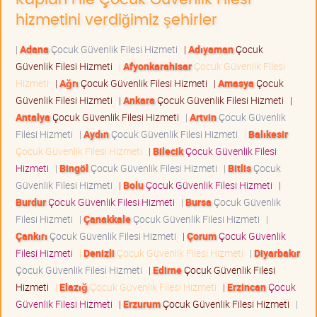
hizmetini verdiğimiz şehirler
|
Adana
Çocuk Güvenlik Filesi Hizmeti
|
Adıyaman
Çocuk
Güvenlik Filesi Hizmeti
|
Afyonkarahisar
Çocuk Güvenlik Filesi
Hizmeti
|
Ağrı
Çocuk Güvenlik Filesi Hizmeti
|
Amasya
Çocuk
Güvenlik Filesi Hizmeti
|
Ankara
Çocuk Güvenlik Filesi Hizmeti
|
Antalya
Çocuk Güvenlik Filesi Hizmeti
|
Artvin
Çocuk Güvenlik
Filesi Hizmeti
|
Aydın
Çocuk Güvenlik Filesi Hizmeti
|
Balıkesir
Çocuk Güvenlik Filesi Hizmeti
|
Bilecik
Çocuk Güvenlik Filesi
Hizmeti
|
Bingöl
Çocuk Güvenlik Filesi Hizmeti
|
Bitlis
Çocuk
Güvenlik Filesi Hizmeti
|
Bolu
Çocuk Güvenlik Filesi Hizmeti
|
Burdur
Çocuk Güvenlik Filesi Hizmeti
|
Bursa
Çocuk Güvenlik
Filesi Hizmeti
|
Çanakkale
Çocuk Güvenlik Filesi Hizmeti
|
Çankırı
Çocuk Güvenlik Filesi Hizmeti
|
Çorum
Çocuk Güvenlik
Filesi Hizmeti
|
Denizli
Çocuk Güvenlik Filesi Hizmeti
|
Diyarbakır
Çocuk Güvenlik Filesi Hizmeti
|
Edirne
Çocuk Güvenlik Filesi
Hizmeti
|
Elazığ
Çocuk Güvenlik Filesi Hizmeti
|
Erzincan
Çocuk
Güvenlik Filesi Hizmeti
|
Erzurum
Çocuk Güvenlik Filesi Hizmeti
|