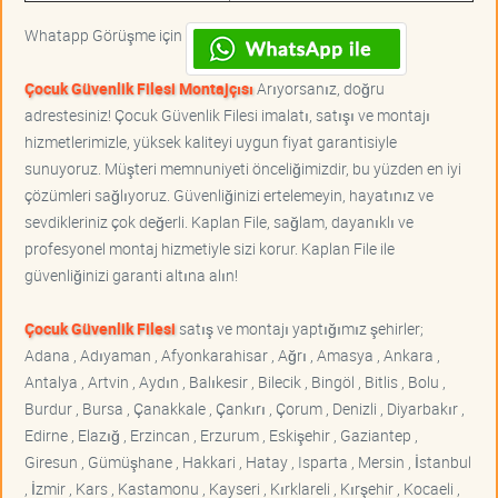
Whatapp Görüşme için
Çocuk Güvenlik Filesi Montajçısı
Arıyorsanız, doğru
adrestesiniz! Çocuk Güvenlik Filesi imalatı, satışı ve montajı
hizmetlerimizle, yüksek kaliteyi uygun fiyat garantisiyle
sunuyoruz. Müşteri memnuniyeti önceliğimizdir, bu yüzden en iyi
çözümleri sağlıyoruz. Güvenliğinizi ertelemeyin, hayatınız ve
sevdikleriniz çok değerli. Kaplan File, sağlam, dayanıklı ve
profesyonel montaj hizmetiyle sizi korur. Kaplan File ile
güvenliğinizi garanti altına alın!
Çocuk Güvenlik Filesi
satış ve montajı yaptığımız şehirler;
Adana , Adıyaman , Afyonkarahisar , Ağrı , Amasya , Ankara ,
Antalya , Artvin , Aydın , Balıkesir , Bilecik , Bingöl , Bitlis , Bolu ,
Burdur , Bursa , Çanakkale , Çankırı , Çorum , Denizli , Diyarbakır ,
Edirne , Elazığ , Erzincan , Erzurum , Eskişehir , Gaziantep ,
Giresun , Gümüşhane , Hakkari , Hatay , Isparta , Mersin , İstanbul
, İzmir , Kars , Kastamonu , Kayseri , Kırklareli , Kırşehir , Kocaeli ,