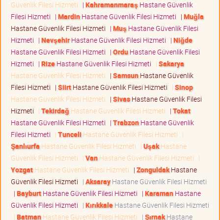
Güvenlik Filesi Hizmeti
|
Kahramanmaraş
Hastane Güvenlik
Filesi Hizmeti
|
Mardin
Hastane Güvenlik Filesi Hizmeti
|
Muğla
Hastane Güvenlik Filesi Hizmeti
|
Muş
Hastane Güvenlik Filesi
Hizmeti
|
Nevşehir
Hastane Güvenlik Filesi Hizmeti
|
Niğde
Hastane Güvenlik Filesi Hizmeti
|
Ordu
Hastane Güvenlik Filesi
Hizmeti
|
Rize
Hastane Güvenlik Filesi Hizmeti
|
Sakarya
Hastane Güvenlik Filesi Hizmeti
|
Samsun
Hastane Güvenlik
Filesi Hizmeti
|
Siirt
Hastane Güvenlik Filesi Hizmeti
|
Sinop
Hastane Güvenlik Filesi Hizmeti
|
Sivas
Hastane Güvenlik Filesi
Hizmeti
|
Tekirdağ
Hastane Güvenlik Filesi Hizmeti
|
Tokat
Hastane Güvenlik Filesi Hizmeti
|
Trabzon
Hastane Güvenlik
Filesi Hizmeti
|
Tunceli
Hastane Güvenlik Filesi Hizmeti
|
Şanlıurfa
Hastane Güvenlik Filesi Hizmeti
|
Uşak
Hastane
Güvenlik Filesi Hizmeti
|
Van
Hastane Güvenlik Filesi Hizmeti
|
Yozgat
Hastane Güvenlik Filesi Hizmeti
|
Zonguldak
Hastane
Güvenlik Filesi Hizmeti
|
Aksaray
Hastane Güvenlik Filesi Hizmeti
|
Bayburt
Hastane Güvenlik Filesi Hizmeti
|
Karaman
Hastane
Güvenlik Filesi Hizmeti
|
Kırıkkale
Hastane Güvenlik Filesi Hizmeti
|
Batman
Hastane Güvenlik Filesi Hizmeti
|
Şırnak
Hastane