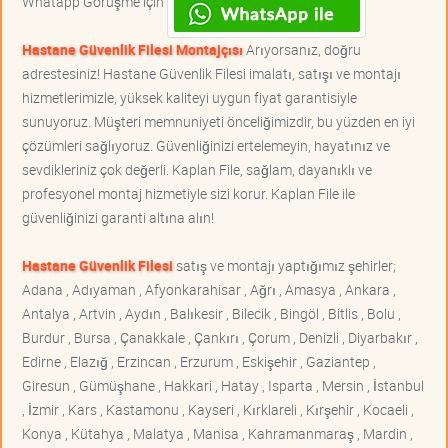
Whatapp Görüşme için
Hastane Güvenlik Filesi Montajçısı
Arıyorsanız, doğru
adrestesiniz! Hastane Güvenlik Filesi imalatı, satışı ve montajı
hizmetlerimizle, yüksek kaliteyi uygun fiyat garantisiyle
sunuyoruz. Müşteri memnuniyeti önceliğimizdir, bu yüzden en iyi
çözümleri sağlıyoruz. Güvenliğinizi ertelemeyin, hayatınız ve
sevdikleriniz çok değerli. Kaplan File, sağlam, dayanıklı ve
profesyonel montaj hizmetiyle sizi korur. Kaplan File ile
güvenliğinizi garanti altına alın!
Hastane Güvenlik Filesi
satış ve montajı yaptığımız şehirler;
Adana , Adıyaman , Afyonkarahisar , Ağrı , Amasya , Ankara ,
Antalya , Artvin , Aydın , Balıkesir , Bilecik , Bingöl , Bitlis , Bolu ,
Burdur , Bursa , Çanakkale , Çankırı , Çorum , Denizli , Diyarbakır ,
Edirne , Elazığ , Erzincan , Erzurum , Eskişehir , Gaziantep ,
Giresun , Gümüşhane , Hakkari , Hatay , Isparta , Mersin , İstanbul
, İzmir , Kars , Kastamonu , Kayseri , Kırklareli , Kırşehir , Kocaeli ,
Konya , Kütahya , Malatya , Manisa , Kahramanmaraş , Mardin ,