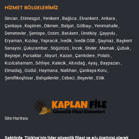
HİZMET BÖLGELERİMİZ
Sincan , Etimesgut , Yenikent , Bağlıca , Elvankent , Ankara ,
Çankaya , Keçiören , Dikmen , Balgat , Gölbaşı , Yenimahalle ,
Demetevler , Şentepe , Ostim , Batıkent , Ümitköy , Çayyolu ,
Eryaman , Kızılay , Yapracık , İvedik , İvedik OSB , Şaşmaz , Başkent
Sanayisi , Çukurambar , Söğütözü , İncek , Siteler , Mamak , Çubuk ,
Beştepe , Pursaklar , Akyurt , Kazan , Çamlıdere , Polatlı ,
Kızılcahamam , Sıhhiye , Kalecik , Altındağ , Ayaş , Baypazarı ,
Elmadağ , Güdül , Haymana , Nallıhan , Çankaya Koru ,
Şereflikoçhisar , Bahçelievler , Cebeci , Beşevler , Etlik
Site Haritası
Sektörde, Türkiye’nin lider
güvenlik filesi ve ağı
üreticisi olarak,