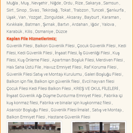
Muğla , Muş , Nevşehir , Niğde , Ordu , Rize , Sakarya , Samsun ,
Siirt , Sinop , Sivas , Tekirdağ , Tokat , Trabzon , Tunceli , Şanlıurfa ,
Uşak , Van , Yozgat , Zonguldak , Aksaray , Bayburt , Karaman ,
Kırıkkale , Batman , Şırnak , Bartın , Ardahan , Iğdır , Yalova ,
Karabük , Kilis , Osmaniye , Düzce
Kaplan File Hizmetlerimiz;
Güvenlik Filesi , Balkon Güvenlik Filesi , Çocuk Güvenlik Filesi , Kedi
Filesi, Kedi Güvenlik Filesi , İnşaat Filesi, İş Güvenliği Filesi , Kuş
Filesi, Kuş Önleme Filesi , Apartman Boşluk Filesi, Merdiven Filesi ,
Halı Saha Üstü File , Havuz Emniyet Filesi , Raf Koruma Filesi ,
Güvenlik Filesi Satış ve Montajı Kurulumu , Galeri Boşluğu Filesi ,
Balkon için file, Balkon için güvenlik filesi , Evcil hayvan filesi
Çocuk Filesi Kedi Filesi Balkon Filesi , KREŞ VE OKUL FİLELERİ ,
İnşaat Güvenlik Ağı Düşme Durdurma Emniyet Filesi , Fabrika içi
kuş konmaz filesi, Fabrika ve binalar için kuşkonmaz filesi ,
Asansör Boşluğu Filesi , Güvenlik Filesi İmalat , Satış ve Montajı ,
Balkon Emniyet Filesi , Hastane Güvenlik Filesi