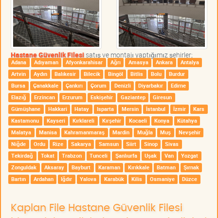
Hastane Güvenlik Filesi
satış ve montajı yaptığımız şehirler;
Adana
Adıyaman
Afyonkarahisar
Ağrı
Amasya
Ankara
Antalya
Artvin
Aydın
Balıkesir
Bilecik
Bingöl
Bitlis
Bolu
Burdur
Bursa
Çanakkale
Çankırı
Çorum
Denizli
Diyarbakır
Edirne
Elazığ
Erzincan
Erzurum
Eskişehir
Gaziantep
Giresun
Gümüşhane
Hakkari
Hatay
Isparta
Mersin
İstanbul
İzmir
Kars
Kastamonu
Kayseri
Kırklareli
Kırşehir
Kocaeli
Konya
Kütahya
Malatya
Manisa
Kahramanmaraş
Mardin
Muğla
Muş
Nevşehir
Niğde
Ordu
Rize
Sakarya
Samsun
Siirt
Sinop
Sivas
Tekirdağ
Tokat
Trabzon
Tunceli
Şanlıurfa
Uşak
Van
Yozgat
Zonguldak
Aksaray
Bayburt
Karaman
Kırıkkale
Batman
Şırnak
Bartın
Ardahan
Iğdır
Yalova
Karabük
Kilis
Osmaniye
Düzce
Kaplan File Hastane Güvenlik Filesi