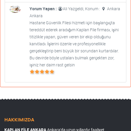
Yorum Yapan :
Ali Yazgeldi, Konum :
Ankara
Ankara
Hastane Güvenlik Filesi hizmeti için başlangıçta
tereddüt ederek aradığım Kaplan File firması, işini
titizlikle yapan, güven veren bir ekip olduğunu
kanıtladı. İşlerini özenle ve profesyonellikle
gerçekleştirip beni büyük bir sorundan kurtardılar.
Bu devirde böyle ustaları bulmak gerçekten zor,
işiniz her daim rast gelsin
HAKKIMIZDA
KAPLAN FİLE ANKARA
Ankara'da uzun yıllardır faaliyet