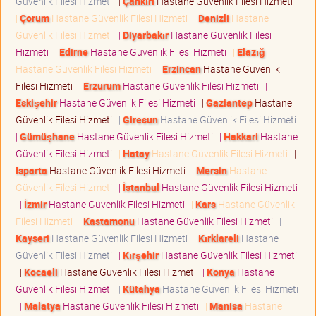
Güvenlik Filesi Hizmeti
|
Çankırı
Hastane Güvenlik Filesi Hizmeti
|
Çorum
Hastane Güvenlik Filesi Hizmeti
|
Denizli
Hastane
Güvenlik Filesi Hizmeti
|
Diyarbakır
Hastane Güvenlik Filesi
Hizmeti
|
Edirne
Hastane Güvenlik Filesi Hizmeti
|
Elazığ
Hastane Güvenlik Filesi Hizmeti
|
Erzincan
Hastane Güvenlik
Filesi Hizmeti
|
Erzurum
Hastane Güvenlik Filesi Hizmeti
|
Eskişehir
Hastane Güvenlik Filesi Hizmeti
|
Gaziantep
Hastane
Güvenlik Filesi Hizmeti
|
Giresun
Hastane Güvenlik Filesi Hizmeti
|
Gümüşhane
Hastane Güvenlik Filesi Hizmeti
|
Hakkari
Hastane
Güvenlik Filesi Hizmeti
|
Hatay
Hastane Güvenlik Filesi Hizmeti
|
Isparta
Hastane Güvenlik Filesi Hizmeti
|
Mersin
Hastane
Güvenlik Filesi Hizmeti
|
İstanbul
Hastane Güvenlik Filesi Hizmeti
|
İzmir
Hastane Güvenlik Filesi Hizmeti
|
Kars
Hastane Güvenlik
Filesi Hizmeti
|
Kastamonu
Hastane Güvenlik Filesi Hizmeti
|
Kayseri
Hastane Güvenlik Filesi Hizmeti
|
Kırklareli
Hastane
Güvenlik Filesi Hizmeti
|
Kırşehir
Hastane Güvenlik Filesi Hizmeti
|
Kocaeli
Hastane Güvenlik Filesi Hizmeti
|
Konya
Hastane
Güvenlik Filesi Hizmeti
|
Kütahya
Hastane Güvenlik Filesi Hizmeti
|
Malatya
Hastane Güvenlik Filesi Hizmeti
|
Manisa
Hastane