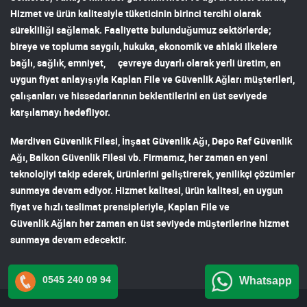
Hizmet ve ürün kalitesiyle tüketicinin birinci tercihi olarak
sürekliliği sağlamak. Faaliyette bulunduğumuz sektörlerde;
bireye ve topluma saygılı, hukuka, ekonomik ve ahlaki ilkelere
bağlı, sağlık, emniyet, çevreye duyarlı olarak yerli üretim, en
uygun fiyat anlayışıyla
Kaplan File ve Güvenlik Ağları
müşterileri,
çalışanları ve hissedarlarının beklentilerini en üst seviyede
karşılamayı hedefliyor.
Merdiven Güvenlik Filesi
,
İnşaat Güvenlik Ağı
,
Depo Raf Güvenlik
Ağı
,
Balkon Güvenlik Filesi
vb. Firmamız, her zaman en yeni
teknolojiyi takip ederek, ürünlerini geliştirerek, yenilikçi çözümler
sunmaya devam ediyor. Hizmet kalitesi, ürün kalitesi, en uygun
fiyat ve hızlı teslimat prensipleriyle,
Kaplan File ve
Güvenlik Ağları
her zaman en üst seviyede müşterilerine hizmet
sunmaya devam edecektir.
0545 240 09 94
Whatsapp