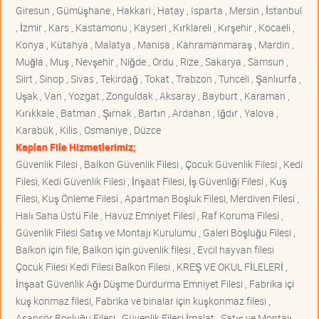
Giresun , Gümüşhane , Hakkari , Hatay , Isparta , Mersin , İstanbul
, İzmir , Kars , Kastamonu , Kayseri , Kırklareli , Kırşehir , Kocaeli ,
Konya , Kütahya , Malatya , Manisa , Kahramanmaraş , Mardin ,
Muğla , Muş , Nevşehir , Niğde , Ordu , Rize , Sakarya , Samsun ,
Siirt , Sinop , Sivas , Tekirdağ , Tokat , Trabzon , Tunceli , Şanlıurfa ,
Uşak , Van , Yozgat , Zonguldak , Aksaray , Bayburt , Karaman ,
Kırıkkale , Batman , Şırnak , Bartın , Ardahan , Iğdır , Yalova ,
Karabük , Kilis , Osmaniye , Düzce
Kaplan File Hizmetlerimiz;
Güvenlik Filesi , Balkon Güvenlik Filesi , Çocuk Güvenlik Filesi , Kedi
Filesi, Kedi Güvenlik Filesi , İnşaat Filesi, İş Güvenliği Filesi , Kuş
Filesi, Kuş Önleme Filesi , Apartman Boşluk Filesi, Merdiven Filesi ,
Halı Saha Üstü File , Havuz Emniyet Filesi , Raf Koruma Filesi ,
Güvenlik Filesi Satış ve Montajı Kurulumu , Galeri Boşluğu Filesi ,
Balkon için file, Balkon için güvenlik filesi , Evcil hayvan filesi
Çocuk Filesi Kedi Filesi Balkon Filesi , KREŞ VE OKUL FİLELERİ ,
İnşaat Güvenlik Ağı Düşme Durdurma Emniyet Filesi , Fabrika içi
kuş konmaz filesi, Fabrika ve binalar için kuşkonmaz filesi ,
Asansör Boşluğu Filesi , Güvenlik Filesi İmalat , Satış ve Montajı ,