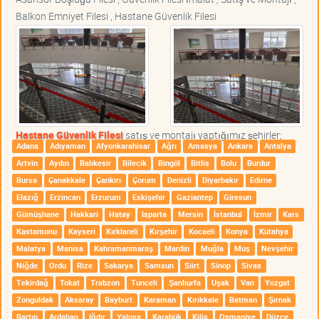
Balkon Emniyet Filesi , Hastane Güvenlik Filesi
Hastane Güvenlik Filesi
satış ve montajı yaptığımız şehirler;
Adana
Adıyaman
Afyonkarahisar
Ağrı
Amasya
Ankara
Antalya
Artvin
Aydın
Balıkesir
Bilecik
Bingöl
Bitlis
Bolu
Burdur
Bursa
Çanakkale
Çankırı
Çorum
Denizli
Diyarbakır
Edirne
Elazığ
Erzincan
Erzurum
Eskişehir
Gaziantep
Giresun
Gümüşhane
Hakkari
Hatay
Isparta
Mersin
İstanbul
İzmir
Kars
Kastamonu
Kayseri
Kırklareli
Kırşehir
Kocaeli
Konya
Kütahya
Malatya
Manisa
Kahramanmaraş
Mardin
Muğla
Muş
Nevşehir
Niğde
Ordu
Rize
Sakarya
Samsun
Siirt
Sinop
Sivas
Tekirdağ
Tokat
Trabzon
Tunceli
Şanlıurfa
Uşak
Van
Yozgat
Zonguldak
Aksaray
Bayburt
Karaman
Kırıkkale
Batman
Şırnak
Bartın
Ardahan
Iğdır
Yalova
Karabük
Kilis
Osmaniye
Düzce