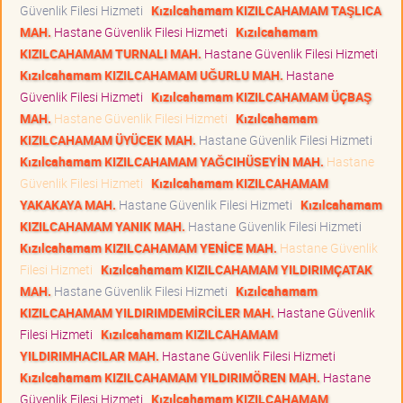
Güvenlik Filesi Hizmeti
Kızılcahamam KIZILCAHAMAM TAŞLICA
MAH.
Hastane Güvenlik Filesi Hizmeti
Kızılcahamam
KIZILCAHAMAM TURNALI MAH.
Hastane Güvenlik Filesi Hizmeti
Kızılcahamam KIZILCAHAMAM UĞURLU MAH.
Hastane
Güvenlik Filesi Hizmeti
Kızılcahamam KIZILCAHAMAM ÜÇBAŞ
MAH.
Hastane Güvenlik Filesi Hizmeti
Kızılcahamam
KIZILCAHAMAM ÜYÜCEK MAH.
Hastane Güvenlik Filesi Hizmeti
Kızılcahamam KIZILCAHAMAM YAĞCIHÜSEYİN MAH.
Hastane
Güvenlik Filesi Hizmeti
Kızılcahamam KIZILCAHAMAM
YAKAKAYA MAH.
Hastane Güvenlik Filesi Hizmeti
Kızılcahamam
KIZILCAHAMAM YANIK MAH.
Hastane Güvenlik Filesi Hizmeti
Kızılcahamam KIZILCAHAMAM YENİCE MAH.
Hastane Güvenlik
Filesi Hizmeti
Kızılcahamam KIZILCAHAMAM YILDIRIMÇATAK
MAH.
Hastane Güvenlik Filesi Hizmeti
Kızılcahamam
KIZILCAHAMAM YILDIRIMDEMİRCİLER MAH.
Hastane Güvenlik
Filesi Hizmeti
Kızılcahamam KIZILCAHAMAM
YILDIRIMHACILAR MAH.
Hastane Güvenlik Filesi Hizmeti
Kızılcahamam KIZILCAHAMAM YILDIRIMÖREN MAH.
Hastane
Güvenlik Filesi Hizmeti
Kızılcahamam KIZILCAHAMAM