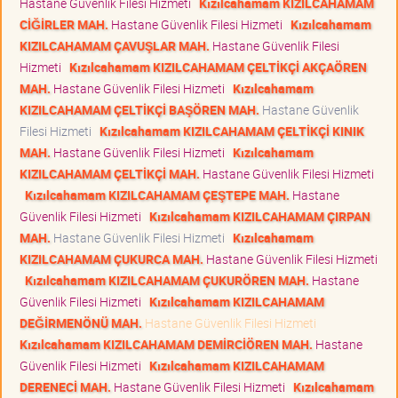
Hastane Güvenlik Filesi Hizmeti
Kızılcahamam KIZILCAHAMAM
CİĞİRLER MAH.
Hastane Güvenlik Filesi Hizmeti
Kızılcahamam
KIZILCAHAMAM ÇAVUŞLAR MAH.
Hastane Güvenlik Filesi
Hizmeti
Kızılcahamam KIZILCAHAMAM ÇELTİKÇİ AKÇAÖREN
MAH.
Hastane Güvenlik Filesi Hizmeti
Kızılcahamam
KIZILCAHAMAM ÇELTİKÇİ BAŞÖREN MAH.
Hastane Güvenlik
Filesi Hizmeti
Kızılcahamam KIZILCAHAMAM ÇELTİKÇİ KINIK
MAH.
Hastane Güvenlik Filesi Hizmeti
Kızılcahamam
KIZILCAHAMAM ÇELTİKÇİ MAH.
Hastane Güvenlik Filesi Hizmeti
Kızılcahamam KIZILCAHAMAM ÇEŞTEPE MAH.
Hastane
Güvenlik Filesi Hizmeti
Kızılcahamam KIZILCAHAMAM ÇIRPAN
MAH.
Hastane Güvenlik Filesi Hizmeti
Kızılcahamam
KIZILCAHAMAM ÇUKURCA MAH.
Hastane Güvenlik Filesi Hizmeti
Kızılcahamam KIZILCAHAMAM ÇUKURÖREN MAH.
Hastane
Güvenlik Filesi Hizmeti
Kızılcahamam KIZILCAHAMAM
DEĞİRMENÖNÜ MAH.
Hastane Güvenlik Filesi Hizmeti
Kızılcahamam KIZILCAHAMAM DEMİRCİÖREN MAH.
Hastane
Güvenlik Filesi Hizmeti
Kızılcahamam KIZILCAHAMAM
DERENECİ MAH.
Hastane Güvenlik Filesi Hizmeti
Kızılcahamam