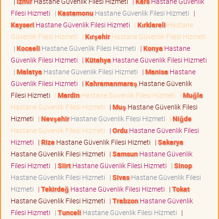
|
İzmir
Hastane Güvenlik Filesi Hizmeti
|
Kars
Hastane Güvenlik
Filesi Hizmeti
|
Kastamonu
Hastane Güvenlik Filesi Hizmeti
|
Kayseri
Hastane Güvenlik Filesi Hizmeti
|
Kırklareli
Hastane
Güvenlik Filesi Hizmeti
|
Kırşehir
Hastane Güvenlik Filesi Hizmeti
|
Kocaeli
Hastane Güvenlik Filesi Hizmeti
|
Konya
Hastane
Güvenlik Filesi Hizmeti
|
Kütahya
Hastane Güvenlik Filesi Hizmeti
|
Malatya
Hastane Güvenlik Filesi Hizmeti
|
Manisa
Hastane
Güvenlik Filesi Hizmeti
|
Kahramanmaraş
Hastane Güvenlik
Filesi Hizmeti
|
Mardin
Hastane Güvenlik Filesi Hizmeti
|
Muğla
Hastane Güvenlik Filesi Hizmeti
|
Muş
Hastane Güvenlik Filesi
Hizmeti
|
Nevşehir
Hastane Güvenlik Filesi Hizmeti
|
Niğde
Hastane Güvenlik Filesi Hizmeti
|
Ordu
Hastane Güvenlik Filesi
Hizmeti
|
Rize
Hastane Güvenlik Filesi Hizmeti
|
Sakarya
Hastane Güvenlik Filesi Hizmeti
|
Samsun
Hastane Güvenlik
Filesi Hizmeti
|
Siirt
Hastane Güvenlik Filesi Hizmeti
|
Sinop
Hastane Güvenlik Filesi Hizmeti
|
Sivas
Hastane Güvenlik Filesi
Hizmeti
|
Tekirdağ
Hastane Güvenlik Filesi Hizmeti
|
Tokat
Hastane Güvenlik Filesi Hizmeti
|
Trabzon
Hastane Güvenlik
Filesi Hizmeti
|
Tunceli
Hastane Güvenlik Filesi Hizmeti
|