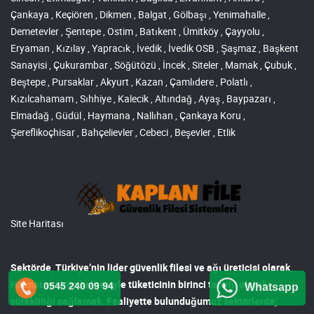
Çankaya , Keçiören , Dikmen , Balgat , Gölbaşı , Yenimahalle ,
Demetevler , Şentepe , Ostim , Batıkent , Ümitköy , Çayyolu ,
Eryaman , Kızılay , Yapracık , İvedik , İvedik OSB , Şaşmaz , Başkent
Sanayisi , Çukurambar , Söğütözü , İncek , Siteler , Mamak , Çubuk ,
Beştepe , Pursaklar , Akyurt , Kazan , Çamlıdere , Polatlı ,
Kızılcahamam , Sıhhiye , Kalecik , Altındağ , Ayaş , Baypazarı ,
Elmadağ , Güdül , Haymana , Nallıhan , Çankaya Koru ,
Şereflikoçhisar , Bahçelievler , Cebeci , Beşevler , Etlik
Site Haritası
Sektörde, Türkiye’nin lider
güvenlik filesi ve ağı
üreticisi olarak,
Hizmet ve ürün kalitesiyle tüketicinin birinci tercihi olarak
0545 240 09 94
Whatsapp
sürekliliği sağlamak. Faaliyette bulunduğumuz sektörlerde;