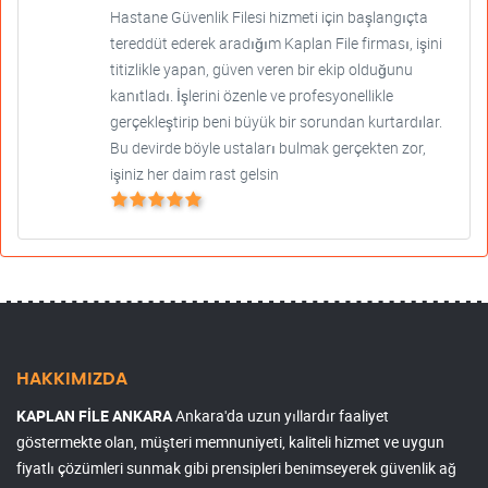
Hastane Güvenlik Filesi hizmeti için başlangıçta
tereddüt ederek aradığım Kaplan File firması, işini
titizlikle yapan, güven veren bir ekip olduğunu
kanıtladı. İşlerini özenle ve profesyonellikle
gerçekleştirip beni büyük bir sorundan kurtardılar.
Bu devirde böyle ustaları bulmak gerçekten zor,
işiniz her daim rast gelsin
HAKKIMIZDA
KAPLAN FİLE ANKARA
Ankara'da uzun yıllardır faaliyet
göstermekte olan, müşteri memnuniyeti, kaliteli hizmet ve uygun
fiyatlı çözümleri sunmak gibi prensipleri benimseyerek güvenlik ağ