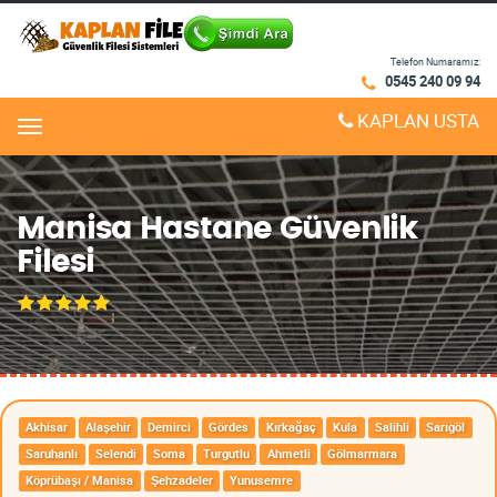
Telefon Numaramız:
0545 240 09 94
KAPLAN USTA
Menu
Manisa Hastane Güvenlik
Filesi
Akhisar
Alaşehir
Demirci
Gördes
Kırkağaç
Kula
Salihli
Sarıgöl
Saruhanlı
Selendi
Soma
Turgutlu
Ahmetli
Gölmarmara
Köprübaşı / Manisa
Şehzadeler
Yunusemre