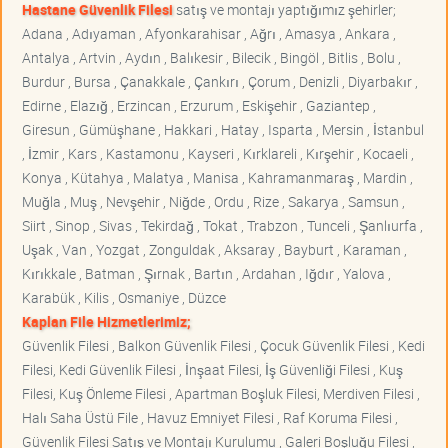
Hastane Güvenlik Filesi
satış ve montajı yaptığımız şehirler;
Adana , Adıyaman , Afyonkarahisar , Ağrı , Amasya , Ankara ,
Antalya , Artvin , Aydın , Balıkesir , Bilecik , Bingöl , Bitlis , Bolu ,
Burdur , Bursa , Çanakkale , Çankırı , Çorum , Denizli , Diyarbakır ,
Edirne , Elazığ , Erzincan , Erzurum , Eskişehir , Gaziantep ,
Giresun , Gümüşhane , Hakkari , Hatay , Isparta , Mersin , İstanbul
, İzmir , Kars , Kastamonu , Kayseri , Kırklareli , Kırşehir , Kocaeli ,
Konya , Kütahya , Malatya , Manisa , Kahramanmaraş , Mardin ,
Muğla , Muş , Nevşehir , Niğde , Ordu , Rize , Sakarya , Samsun ,
Siirt , Sinop , Sivas , Tekirdağ , Tokat , Trabzon , Tunceli , Şanlıurfa ,
Uşak , Van , Yozgat , Zonguldak , Aksaray , Bayburt , Karaman ,
Kırıkkale , Batman , Şırnak , Bartın , Ardahan , Iğdır , Yalova ,
Karabük , Kilis , Osmaniye , Düzce
Kaplan File Hizmetlerimiz;
Güvenlik Filesi , Balkon Güvenlik Filesi , Çocuk Güvenlik Filesi , Kedi
Filesi, Kedi Güvenlik Filesi , İnşaat Filesi, İş Güvenliği Filesi , Kuş
Filesi, Kuş Önleme Filesi , Apartman Boşluk Filesi, Merdiven Filesi ,
Halı Saha Üstü File , Havuz Emniyet Filesi , Raf Koruma Filesi ,
Güvenlik Filesi Satış ve Montajı Kurulumu , Galeri Boşluğu Filesi ,