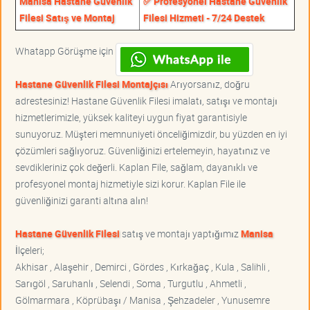
Manisa Hastane Güvenlik
✅ Profesyonel Hastane Güvenlik
Filesi Satış ve Montaj
Filesi Hizmeti - 7/24 Destek
Whatapp Görüşme için
Hastane Güvenlik Filesi Montajçısı
Arıyorsanız, doğru
adrestesiniz! Hastane Güvenlik Filesi imalatı, satışı ve montajı
hizmetlerimizle, yüksek kaliteyi uygun fiyat garantisiyle
sunuyoruz. Müşteri memnuniyeti önceliğimizdir, bu yüzden en iyi
çözümleri sağlıyoruz. Güvenliğinizi ertelemeyin, hayatınız ve
sevdikleriniz çok değerli. Kaplan File, sağlam, dayanıklı ve
profesyonel montaj hizmetiyle sizi korur. Kaplan File ile
güvenliğinizi garanti altına alın!
Hastane Güvenlik Filesi
satış ve montajı yaptığımız
Manisa
İlçeleri;
Akhisar , Alaşehir , Demirci , Gördes , Kırkağaç , Kula , Salihli ,
Sarıgöl , Saruhanlı , Selendi , Soma , Turgutlu , Ahmetli ,
Gölmarmara , Köprübaşı / Manisa , Şehzadeler , Yunusemre