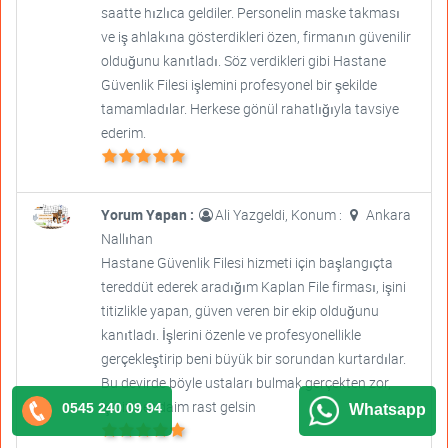
saatte hızlıca geldiler. Personelin maske takması
ve iş ahlakına gösterdikleri özen, firmanın güvenilir
olduğunu kanıtladı. Söz verdikleri gibi Hastane
Güvenlik Filesi işlemini profesyonel bir şekilde
tamamladılar. Herkese gönül rahatlığıyla tavsiye
ederim.
Yorum Yapan :
Ali Yazgeldi, Konum :
Ankara
Nallıhan
Hastane Güvenlik Filesi hizmeti için başlangıçta
tereddüt ederek aradığım Kaplan File firması, işini
titizlikle yapan, güven veren bir ekip olduğunu
kanıtladı. İşlerini özenle ve profesyonellikle
gerçekleştirip beni büyük bir sorundan kurtardılar.
Bu devirde böyle ustaları bulmak gerçekten zor,
işiniz her daim rast gelsin
0545 240 09 94
Whatsapp