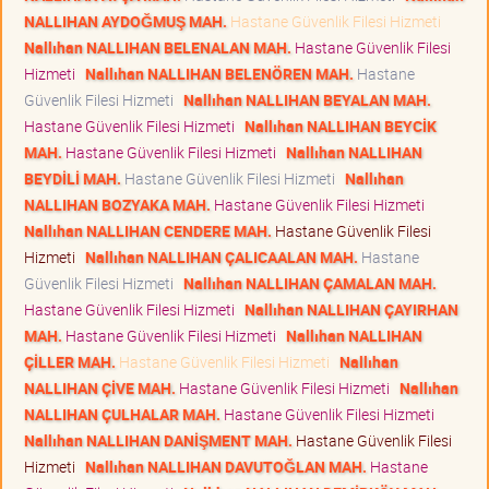
NALLIHAN AYDOĞMUŞ MAH.
Hastane Güvenlik Filesi Hizmeti
Nallıhan NALLIHAN BELENALAN MAH.
Hastane Güvenlik Filesi
Hizmeti
Nallıhan NALLIHAN BELENÖREN MAH.
Hastane
Güvenlik Filesi Hizmeti
Nallıhan NALLIHAN BEYALAN MAH.
Hastane Güvenlik Filesi Hizmeti
Nallıhan NALLIHAN BEYCİK
MAH.
Hastane Güvenlik Filesi Hizmeti
Nallıhan NALLIHAN
BEYDİLİ MAH.
Hastane Güvenlik Filesi Hizmeti
Nallıhan
NALLIHAN BOZYAKA MAH.
Hastane Güvenlik Filesi Hizmeti
Nallıhan NALLIHAN CENDERE MAH.
Hastane Güvenlik Filesi
Hizmeti
Nallıhan NALLIHAN ÇALICAALAN MAH.
Hastane
Güvenlik Filesi Hizmeti
Nallıhan NALLIHAN ÇAMALAN MAH.
Hastane Güvenlik Filesi Hizmeti
Nallıhan NALLIHAN ÇAYIRHAN
MAH.
Hastane Güvenlik Filesi Hizmeti
Nallıhan NALLIHAN
ÇİLLER MAH.
Hastane Güvenlik Filesi Hizmeti
Nallıhan
NALLIHAN ÇİVE MAH.
Hastane Güvenlik Filesi Hizmeti
Nallıhan
NALLIHAN ÇULHALAR MAH.
Hastane Güvenlik Filesi Hizmeti
Nallıhan NALLIHAN DANİŞMENT MAH.
Hastane Güvenlik Filesi
Hizmeti
Nallıhan NALLIHAN DAVUTOĞLAN MAH.
Hastane