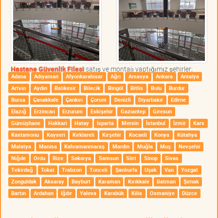
Hastane Güvenlik Filesi
satış ve montajı yaptığımız şehirler;
Adana
Adıyaman
Afyonkarahisar
Ağrı
Amasya
Ankara
Antalya
Artvin
Aydın
Balıkesir
Bilecik
Bingöl
Bitlis
Bolu
Burdur
Bursa
Çanakkale
Çankırı
Çorum
Denizli
Diyarbakır
Edirne
Elazığ
Erzincan
Erzurum
Eskişehir
Gaziantep
Giresun
Gümüşhane
Hakkari
Hatay
Isparta
Mersin
İstanbul
İzmir
Kars
Kastamonu
Kayseri
Kırklareli
Kırşehir
Kocaeli
Konya
Kütahya
Malatya
Manisa
Kahramanmaraş
Mardin
Muğla
Muş
Nevşehir
Niğde
Ordu
Rize
Sakarya
Samsun
Siirt
Sinop
Sivas
Tekirdağ
Tokat
Trabzon
Tunceli
Şanlıurfa
Uşak
Van
Yozgat
Zonguldak
Aksaray
Bayburt
Karaman
Kırıkkale
Batman
Şırnak
Bartın
Ardahan
Iğdır
Yalova
Karabük
Kilis
Osmaniye
Düzce