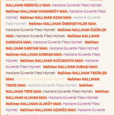
NALLIHAN NEBİOĞLU MAH.
Hastane Güvenlik Filesi Hizmeti
Nallıhan NALLIHAN OSMANKÖY MAH.
Hastane Güvenlik Filesi
Hizmeti
Nallıhan NALLIHAN OZAN MAH.
Hastane Güvenlik
Filesi Hizmeti
Nallıhan NALLIHAN ÖMERŞEYHLER MAH.
Hastane Güvenlik Filesi Hizmeti
Nallıhan NALLIHAN ÖŞÜRLER
MAH.
Hastane Güvenlik Filesi Hizmeti
Nallıhan NALLIHAN
SARIKAYA MAH.
Hastane Güvenlik Filesi Hizmeti
Nallıhan
NALLIHAN SARIYAR MAH.
Hastane Güvenlik Filesi Hizmeti
Nallıhan NALLIHAN SOBRAN MAH.
Hastane Güvenlik Filesi
Hizmeti
Nallıhan NALLIHAN SOĞUKKUYU MAH.
Hastane
Güvenlik Filesi Hizmeti
Nallıhan NALLIHAN SUBAŞI MAH.
Hastane Güvenlik Filesi Hizmeti
Nallıhan NALLIHAN TEKİRLER
MAH.
Hastane Güvenlik Filesi Hizmeti
Nallıhan NALLIHAN
TEKKE MAH.
Hastane Güvenlik Filesi Hizmeti
Nallıhan
NALLIHAN TEPE MAH.
Hastane Güvenlik Filesi Hizmeti
Nallıhan
NALLIHAN ULUHAN MAH.
Hastane Güvenlik Filesi Hizmeti
Nallıhan NALLIHAN ULUKÖY MAH.
Hastane Güvenlik Filesi
Hizmeti
Nallıhan NALLIHAN UZUNÖZ MAH.
Hastane Güvenlik