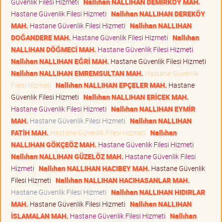
Güvenlik Filesi Hizmeti
Nallıhan NALLIHAN DEMİRKÖY MAH.
Hastane Güvenlik Filesi Hizmeti
Nallıhan NALLIHAN DEREKÖY
MAH.
Hastane Güvenlik Filesi Hizmeti
Nallıhan NALLIHAN
DOĞANDERE MAH.
Hastane Güvenlik Filesi Hizmeti
Nallıhan
NALLIHAN DÖĞMECİ MAH.
Hastane Güvenlik Filesi Hizmeti
Nallıhan NALLIHAN EĞRİ MAH.
Hastane Güvenlik Filesi Hizmeti
Nallıhan NALLIHAN EMREMSULTAN MAH.
Hastane Güvenlik
Filesi Hizmeti
Nallıhan NALLIHAN EPÇELER MAH.
Hastane
Güvenlik Filesi Hizmeti
Nallıhan NALLIHAN ERİCEK MAH.
Hastane Güvenlik Filesi Hizmeti
Nallıhan NALLIHAN EYMİR
MAH.
Hastane Güvenlik Filesi Hizmeti
Nallıhan NALLIHAN
FATİH MAH.
Hastane Güvenlik Filesi Hizmeti
Nallıhan
NALLIHAN GÖKÇEÖZ MAH.
Hastane Güvenlik Filesi Hizmeti
Nallıhan NALLIHAN GÜZELÖZ MAH.
Hastane Güvenlik Filesi
Hizmeti
Nallıhan NALLIHAN HACIBEY MAH.
Hastane Güvenlik
Filesi Hizmeti
Nallıhan NALLIHAN HACIHASANLAR MAH.
Hastane Güvenlik Filesi Hizmeti
Nallıhan NALLIHAN HIDIRLAR
MAH.
Hastane Güvenlik Filesi Hizmeti
Nallıhan NALLIHAN
İSLAMALAN MAH.
Hastane Güvenlik Filesi Hizmeti
Nallıhan