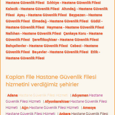
Hastane Güvenlik Filesi
Sıhhiye - Hastane Güvenlik Filesi
Kalecik - Hastane Güvenlik Filesi
Altındağ - Hastane Güvenlik
Filesi
Ayaş - Hastane Güvenlik Filesi
Baypazarı - Hastane
Güvenlik Filesi
Elmadağ - Hastane Güvenlik Filesi
Güdül -
Hastane Güvenlik Filesi
Haymana - Hastane Güvenlik Filesi
Nallıhan - Hastane Güvenlik Filesi
Çankaya Koru - Hastane
Güvenlik Filesi
Şereflikoçhisar - Hastane Güvenlik Filesi
Bahçelievler - Hastane Güvenlik Filesi
Cebeci - Hastane
Güvenlik Filesi
Beşevler - Hastane Güvenlik Filesi
Etlik -
Hastane Güvenlik Filesi
Kaplan File Hastane Güvenlik Filesi
hizmetini verdiğimiz şehirler
|
Adana
Hastane Güvenlik Filesi Hizmeti
|
Adıyaman
Hastane
Güvenlik Filesi Hizmeti
|
Afyonkarahisar
Hastane Güvenlik Filesi
Hizmeti
|
Ağrı
Hastane Güvenlik Filesi Hizmeti
|
Amasya
Hastane Güvenlik Filesi Hizmeti
|
Ankara
Hastane Güvenlik Filesi