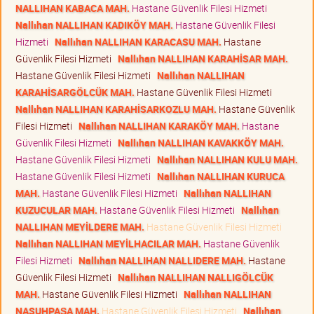
NALLIHAN KABACA MAH.
Hastane Güvenlik Filesi Hizmeti
Nallıhan NALLIHAN KADIKÖY MAH.
Hastane Güvenlik Filesi
Hizmeti
Nallıhan NALLIHAN KARACASU MAH.
Hastane
Güvenlik Filesi Hizmeti
Nallıhan NALLIHAN KARAHİSAR MAH.
Hastane Güvenlik Filesi Hizmeti
Nallıhan NALLIHAN
KARAHİSARGÖLCÜK MAH.
Hastane Güvenlik Filesi Hizmeti
Nallıhan NALLIHAN KARAHİSARKOZLU MAH.
Hastane Güvenlik
Filesi Hizmeti
Nallıhan NALLIHAN KARAKÖY MAH.
Hastane
Güvenlik Filesi Hizmeti
Nallıhan NALLIHAN KAVAKKÖY MAH.
Hastane Güvenlik Filesi Hizmeti
Nallıhan NALLIHAN KULU MAH.
Hastane Güvenlik Filesi Hizmeti
Nallıhan NALLIHAN KURUCA
MAH.
Hastane Güvenlik Filesi Hizmeti
Nallıhan NALLIHAN
KUZUCULAR MAH.
Hastane Güvenlik Filesi Hizmeti
Nallıhan
NALLIHAN MEYİLDERE MAH.
Hastane Güvenlik Filesi Hizmeti
Nallıhan NALLIHAN MEYİLHACILAR MAH.
Hastane Güvenlik
Filesi Hizmeti
Nallıhan NALLIHAN NALLIDERE MAH.
Hastane
Güvenlik Filesi Hizmeti
Nallıhan NALLIHAN NALLIGÖLCÜK
MAH.
Hastane Güvenlik Filesi Hizmeti
Nallıhan NALLIHAN
NASUHPAŞA MAH.
Hastane Güvenlik Filesi Hizmeti
Nallıhan