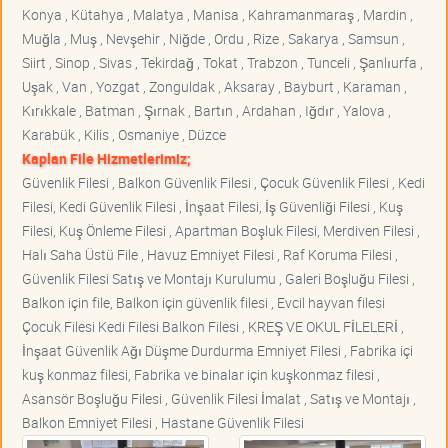
Konya , Kütahya , Malatya , Manisa , Kahramanmaraş , Mardin ,
Muğla , Muş , Nevşehir , Niğde , Ordu , Rize , Sakarya , Samsun ,
Siirt , Sinop , Sivas , Tekirdağ , Tokat , Trabzon , Tunceli , Şanlıurfa ,
Uşak , Van , Yozgat , Zonguldak , Aksaray , Bayburt , Karaman ,
Kırıkkale , Batman , Şırnak , Bartın , Ardahan , Iğdır , Yalova ,
Karabük , Kilis , Osmaniye , Düzce
Kaplan File Hizmetlerimiz;
Güvenlik Filesi , Balkon Güvenlik Filesi , Çocuk Güvenlik Filesi , Kedi
Filesi, Kedi Güvenlik Filesi , İnşaat Filesi, İş Güvenliği Filesi , Kuş
Filesi, Kuş Önleme Filesi , Apartman Boşluk Filesi, Merdiven Filesi ,
Halı Saha Üstü File , Havuz Emniyet Filesi , Raf Koruma Filesi ,
Güvenlik Filesi Satış ve Montajı Kurulumu , Galeri Boşluğu Filesi ,
Balkon için file, Balkon için güvenlik filesi , Evcil hayvan filesi
Çocuk Filesi Kedi Filesi Balkon Filesi , KREŞ VE OKUL FİLELERİ ,
İnşaat Güvenlik Ağı Düşme Durdurma Emniyet Filesi , Fabrika içi
kuş konmaz filesi, Fabrika ve binalar için kuşkonmaz filesi ,
Asansör Boşluğu Filesi , Güvenlik Filesi İmalat , Satış ve Montajı ,
Balkon Emniyet Filesi , Hastane Güvenlik Filesi