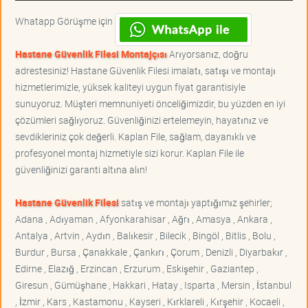
Whatapp Görüşme için
Hastane Güvenlik Filesi Montajçısı
Arıyorsanız, doğru
adrestesiniz! Hastane Güvenlik Filesi imalatı, satışı ve montajı
hizmetlerimizle, yüksek kaliteyi uygun fiyat garantisiyle
sunuyoruz. Müşteri memnuniyeti önceliğimizdir, bu yüzden en iyi
çözümleri sağlıyoruz. Güvenliğinizi ertelemeyin, hayatınız ve
sevdikleriniz çok değerli. Kaplan File, sağlam, dayanıklı ve
profesyonel montaj hizmetiyle sizi korur. Kaplan File ile
güvenliğinizi garanti altına alın!
Hastane Güvenlik Filesi
satış ve montajı yaptığımız şehirler;
Adana , Adıyaman , Afyonkarahisar , Ağrı , Amasya , Ankara ,
Antalya , Artvin , Aydın , Balıkesir , Bilecik , Bingöl , Bitlis , Bolu ,
Burdur , Bursa , Çanakkale , Çankırı , Çorum , Denizli , Diyarbakır ,
Edirne , Elazığ , Erzincan , Erzurum , Eskişehir , Gaziantep ,
Giresun , Gümüşhane , Hakkari , Hatay , Isparta , Mersin , İstanbul
, İzmir , Kars , Kastamonu , Kayseri , Kırklareli , Kırşehir , Kocaeli ,