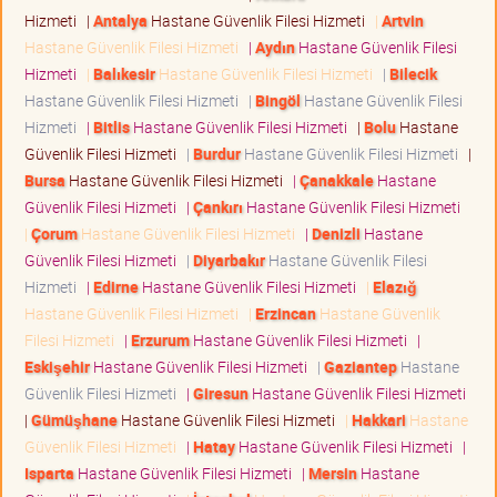
Hizmeti
|
Antalya
Hastane Güvenlik Filesi Hizmeti
|
Artvin
Hastane Güvenlik Filesi Hizmeti
|
Aydın
Hastane Güvenlik Filesi
Hizmeti
|
Balıkesir
Hastane Güvenlik Filesi Hizmeti
|
Bilecik
Hastane Güvenlik Filesi Hizmeti
|
Bingöl
Hastane Güvenlik Filesi
Hizmeti
|
Bitlis
Hastane Güvenlik Filesi Hizmeti
|
Bolu
Hastane
Güvenlik Filesi Hizmeti
|
Burdur
Hastane Güvenlik Filesi Hizmeti
|
Bursa
Hastane Güvenlik Filesi Hizmeti
|
Çanakkale
Hastane
Güvenlik Filesi Hizmeti
|
Çankırı
Hastane Güvenlik Filesi Hizmeti
|
Çorum
Hastane Güvenlik Filesi Hizmeti
|
Denizli
Hastane
Güvenlik Filesi Hizmeti
|
Diyarbakır
Hastane Güvenlik Filesi
Hizmeti
|
Edirne
Hastane Güvenlik Filesi Hizmeti
|
Elazığ
Hastane Güvenlik Filesi Hizmeti
|
Erzincan
Hastane Güvenlik
Filesi Hizmeti
|
Erzurum
Hastane Güvenlik Filesi Hizmeti
|
Eskişehir
Hastane Güvenlik Filesi Hizmeti
|
Gaziantep
Hastane
Güvenlik Filesi Hizmeti
|
Giresun
Hastane Güvenlik Filesi Hizmeti
|
Gümüşhane
Hastane Güvenlik Filesi Hizmeti
|
Hakkari
Hastane
Güvenlik Filesi Hizmeti
|
Hatay
Hastane Güvenlik Filesi Hizmeti
|
Isparta
Hastane Güvenlik Filesi Hizmeti
|
Mersin
Hastane