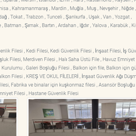
Manisa , Kahramanmaraş , Mardin , Muğla , Muş , Nevşehir , Niğde ,
rdağ , Tokat , Trabzon , Tunceli , Şanlıurfa , Uşak , Van , Yozgat ,
 Batman , Şırnak , Bartın , Ardahan , Iğdır , Yalova , Karabük , Kil
lik Filesi , Kedi Filesi, Kedi Güvenlik Filesi , İnşaat Filesi, İş Gü
luk Filesi, Merdiven Filesi , Halı Saha Üstü File , Havuz Emniyet F
 Kurulumu , Galeri Boşluğu Filesi , Balkon için file, Balkon için g
si Balkon Filesi , KREŞ VE OKUL FİLELERİ , İnşaat Güvenlik Ağı Düş
lesi, Fabrika ve binalar için kuşkonmaz filesi , Asansör Boşluğu F
mniyet Filesi , Hastane Güvenlik Filesi