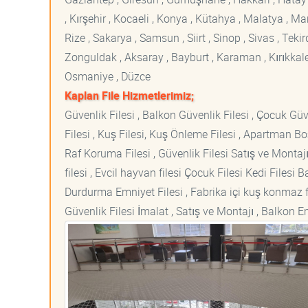
, Kırşehir , Kocaeli , Konya , Kütahya , Malatya , 
Rize , Sakarya , Samsun , Siirt , Sinop , Sivas , Teki
Zonguldak , Aksaray , Bayburt , Karaman , Kırıkkale ,
Osmaniye , Düzce
Kaplan File Hizmetlerimiz;
Güvenlik Filesi , Balkon Güvenlik Filesi , Çocuk Güven
Filesi , Kuş Filesi, Kuş Önleme Filesi , Apartman Boş
Raf Koruma Filesi , Güvenlik Filesi Satış ve Montajı
filesi , Evcil hayvan filesi Çocuk Filesi Kedi File
Durdurma Emniyet Filesi , Fabrika içi kuş konmaz fi
Güvenlik Filesi İmalat , Satış ve Montajı , Balkon E