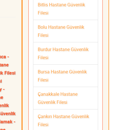
Bitlis Hastane Güvenlik
Filesi
Bolu Hastane Güvenlik
Filesi
Burdur Hastane Güvenlik
ıca -
Filesi
tane
Bursa Hastane Güvenlik
k Filesi
Filesi
i
y -
Çanakkale Hastane
ne
Güvenlik Filesi
enlik
üvenlik
Çankırı Hastane Güvenlik
amak -
Filesi
ane