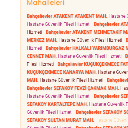
Mahalleleri
Bahçelievler ATAKENT ATAKENT MAH.
Hastane G
Hastane Güvenlik Filesi Hizmeti
Bahçelievler 
Hizmeti
Bahçelievler ATAKENT MEHMETAKİF M
MERKEZ MAH.
Hastane Güvenlik Filesi Hizmeti
Hizmeti
Bahçelievler HALKALI YARIMBURGAZ 
CENNET MAH.
Hastane Güvenlik Filesi Hizmeti
B
Filesi Hizmeti
Bahçelievler KÜÇÜKÇEKMECE FA
KÜÇÜKÇEKMECE KANARYA MAH.
Hastane Güvenl
MAH.
Hastane Güvenlik Filesi Hizmeti
Bahçelie
Bahçelievler SEFAKÖY FEVZİ ÇAKMAK MAH.
Hast
Hastane Güvenlik Filesi Hizmeti
Bahçelievler S
SEFAKÖY KARTALTEPE MAH.
Hastane Güvenlik F
Güvenlik Filesi Hizmeti
Bahçelievler SEFAKÖY
SEFAKÖY SULTAN MURAT MAH.
Hastane Güvenli