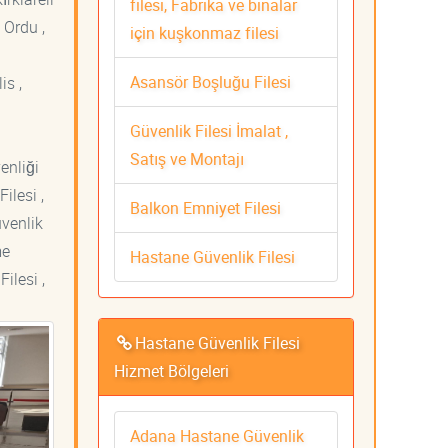
filesi, Fabrika ve binalar
 Ordu ,
için kuşkonmaz filesi
Asansör Boşluğu Filesi
is ,
Güvenlik Filesi İmalat ,
Satış ve Montajı
venliği
ilesi ,
Balkon Emniyet Filesi
üvenlik
me
Hastane Güvenlik Filesi
ilesi ,
Hastane Güvenlik Filesi
Hizmet Bölgeleri
Adana Hastane Güvenlik