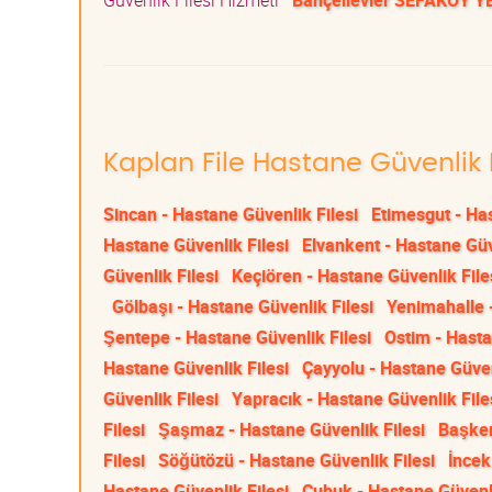
Güvenlik Filesi Hizmeti
Bahçelievler SEFAKÖY 
Kaplan File Hastane Güvenlik F
Sincan - Hastane Güvenlik Filesi
Etimesgut - Has
Hastane Güvenlik Filesi
Elvankent - Hastane Güv
Güvenlik Filesi
Keçiören - Hastane Güvenlik File
Gölbaşı - Hastane Güvenlik Filesi
Yenimahalle -
Şentepe - Hastane Güvenlik Filesi
Ostim - Hasta
Hastane Güvenlik Filesi
Çayyolu - Hastane Güven
Güvenlik Filesi
Yapracık - Hastane Güvenlik File
Filesi
Şaşmaz - Hastane Güvenlik Filesi
Başken
Filesi
Söğütözü - Hastane Güvenlik Filesi
İncek
Hastane Güvenlik Filesi
Çubuk - Hastane Güvenli