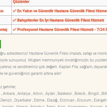
Çözümler
sı
✅ En Yakın ve Güvenilir Hastane Güvenlik Filesi Hizme
✅ Bahçelievler En İyi Hastane Güvenlik Filesi Hizmeti
ontaj
✅ Profesyonel Hastane Güvenlik Filesi Hizmeti - 7/24 
ğru adrestesiniz! Hastane Güvenlik Filesi imalatı, satışı ve mont
tisiyle sunuyoruz. Müşteri memnuniyeti önceliğimizdir, bu yüzden
yatınız ve sevdikleriniz çok değerli. Kaplan File, sağlam, dayanık
 ile güvenliğinizi garanti altına alın!
 şehirler;
kara , Antalya , Artvin , Aydın , Balıkesir , Bilecik , Bingöl , Bitli
enizli , Diyarbakır , Edirne , Elazığ , Erzincan , Erzurum , Eskişehi
sparta , Mersin , İstanbul , İzmir , Kars , Kastamonu , Kayseri , K