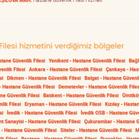
YEŞİLOVA MAH.
Hastane Güvenlik Filesi Hizmeti
ilesi hizmetini verdiğimiz bölgeler
tane Güvenlik Filesi
Yenikent - Hastane Güvenlik Filesi
Bağl
enlik Filesi
Ankara - Hastane Güvenlik Filesi
Çankaya - Has
si
Dikmen - Hastane Güvenlik Filesi
Balgat - Hastane Güvenli
 Hastane Güvenlik Filesi
Demetevler - Hastane Güvenlik Files
ne Güvenlik Filesi
Batıkent - Hastane Güvenlik Filesi
Ümitkö
lik Filesi
Eryaman - Hastane Güvenlik Filesi
Kızılay - Hasta
si
İvedik - Hastane Güvenlik Filesi
İvedik OSB - Hastane Güv
t Sanayisi - Hastane Güvenlik Filesi
Çukurambar - Hastane G
 - Hastane Güvenlik Filesi
Siteler - Hastane Güvenlik Filesi
M
k Filesi
Beştepe - Hastane Güvenlik Filesi
Pursaklar - Hast