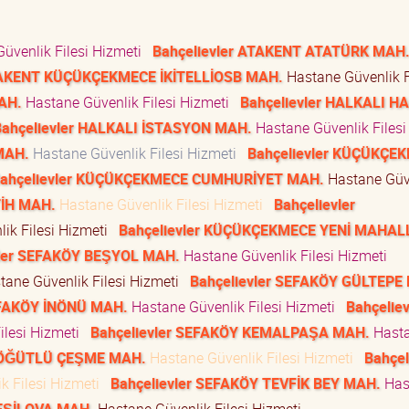
üvenlik Filesi Hizmeti
Bahçelievler ATAKENT ATATÜRK MAH
ATAKENT KÜÇÜKÇEKMECE İKİTELLİOSB MAH.
Hastane Güvenlik F
AH.
Hastane Güvenlik Filesi Hizmeti
Bahçelievler HALKALI H
Bahçelievler HALKALI İSTASYON MAH.
Hastane Güvenlik Filesi
MAH.
Hastane Güvenlik Filesi Hizmeti
Bahçelievler KÜÇÜKÇE
ahçelievler KÜÇÜKÇEKMECE CUMHURİYET MAH.
Hastane Güv
TİH MAH.
Hastane Güvenlik Filesi Hizmeti
Bahçelievler
ik Filesi Hizmeti
Bahçelievler KÜÇÜKÇEKMECE YENİ MAHAL
vler SEFAKÖY BEŞYOL MAH.
Hastane Güvenlik Filesi Hizmeti
ane Güvenlik Filesi Hizmeti
Bahçelievler SEFAKÖY GÜLTEPE
EFAKÖY İNÖNÜ MAH.
Hastane Güvenlik Filesi Hizmeti
Bahçeliev
ilesi Hizmeti
Bahçelievler SEFAKÖY KEMALPAŞA MAH.
Hast
 SÖĞÜTLÜ ÇEŞME MAH.
Hastane Güvenlik Filesi Hizmeti
Bahçel
k Filesi Hizmeti
Bahçelievler SEFAKÖY TEVFİK BEY MAH.
Has