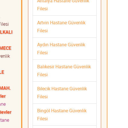
Antalya Hastane Güvenlik
Filesi
.
Artvin Hastane Güvenlik
ilesi
Filesi
ALKALI
Aydın Hastane Güvenlik
KMECE
Filesi
enlik
Balıkesir Hastane Güvenlik
LE
Filesi
 MAH.
Bilecik Hastane Güvenlik
ler
Filesi
ane
Bingöl Hastane Güvenlik
ievler
Filesi
tane