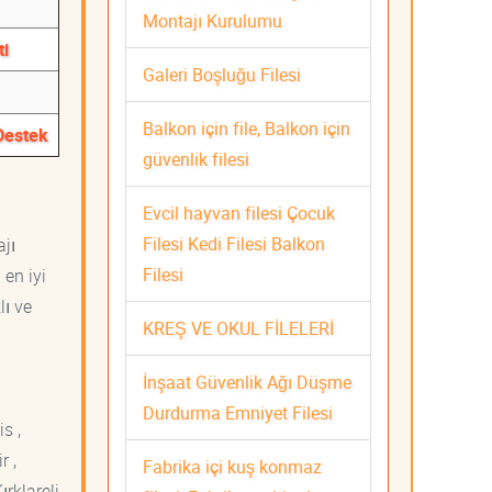
Montajı Kurulumu
ti
Galeri Boşluğu Filesi
Balkon için file, Balkon için
Destek
güvenlik filesi
Evcil hayvan filesi Çocuk
Filesi Kedi Filesi Balkon
ajı
Filesi
 en iyi
lı ve
KREŞ VE OKUL FİLELERİ
İnşaat Güvenlik Ağı Düşme
Durdurma Emniyet Filesi
s ,
r ,
Fabrika içi kuş konmaz
ırklareli