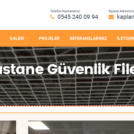
Telefon Numaramız:
Eposta Adresimiz
0545 240 09 94
kapla
GALERİ
PROJELER
REFERANSLARIMIZ
İLETİŞİ
stane Güvenlik Fil