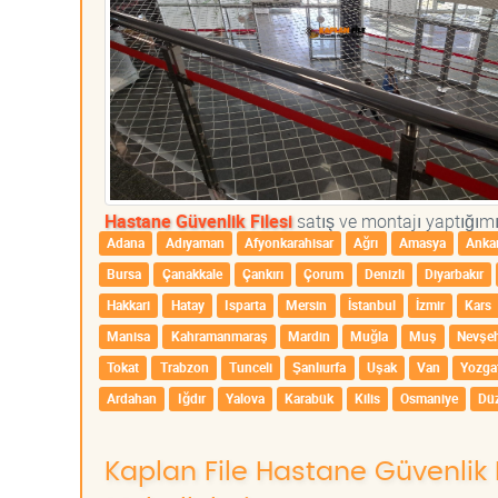
Hastane Güvenlik Filesi
satış ve montajı yaptığımız
Adana
Adıyaman
Afyonkarahisar
Ağrı
Amasya
Anka
Bursa
Çanakkale
Çankırı
Çorum
Denizli
Diyarbakır
Hakkari
Hatay
Isparta
Mersin
İstanbul
İzmir
Kars
Manisa
Kahramanmaraş
Mardin
Muğla
Muş
Nevşeh
Tokat
Trabzon
Tunceli
Şanlıurfa
Uşak
Van
Yozga
Ardahan
Iğdır
Yalova
Karabük
Kilis
Osmaniye
Dü
Kaplan File Hastane Güvenlik F