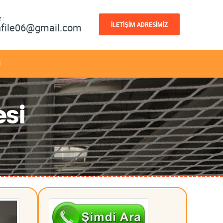
 :
İLETİŞİM ADRESİMİZ
nfile06@gmail.com
M
esi