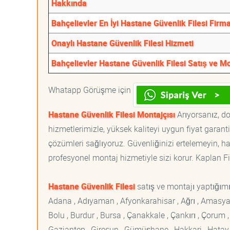
Hakkında
Bahçelievler En İyi Hastane Güvenlik Filesi Firma
Onaylı Hastane Güvenlik Filesi Hizmeti
Bahçelievler Hastane Güvenlik Filesi Satış ve M
Whatapp Görüşme için
Hastane Güvenlik Filesi Montajçısı
Arıyorsanız, do
hizmetlerimizle, yüksek kaliteyi uygun fiyat garan
çözümleri sağlıyoruz. Güvenliğinizi ertelemeyin, ha
profesyonel montaj hizmetiyle sizi korur. Kaplan File
Hastane Güvenlik Filesi
satış ve montajı yaptığımız
Adana , Adıyaman , Afyonkarahisar , Ağrı , Amasya , An
Bolu , Burdur , Bursa , Çanakkale , Çankırı , Çorum , D
Gaziantep , Giresun , Gümüşhane , Hakkari , Hatay , I