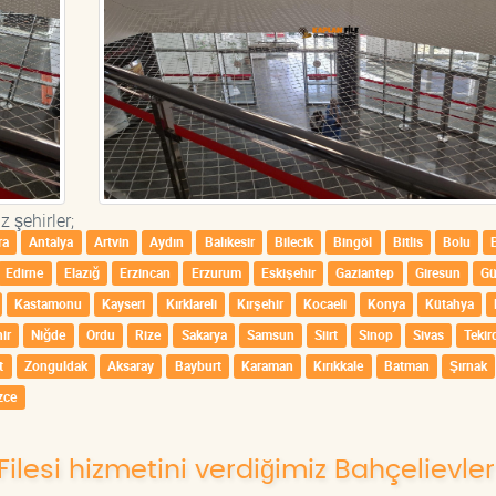
 şehirler;
ra
Antalya
Artvin
Aydın
Balıkesir
Bilecik
Bingöl
Bitlis
Bolu
Edirne
Elazığ
Erzincan
Erzurum
Eskişehir
Gaziantep
Giresun
G
Kastamonu
Kayseri
Kırklareli
Kırşehir
Kocaeli
Konya
Kütahya
ir
Niğde
Ordu
Rize
Sakarya
Samsun
Siirt
Sinop
Sivas
Tekir
t
Zonguldak
Aksaray
Bayburt
Karaman
Kırıkkale
Batman
Şırnak
zce
ilesi hizmetini verdiğimiz Bahçelievler