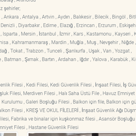
 şehirler;
kara , Antalya , Artvin , Aydın , Balıkesir , Bilecik , Bingöl , Bitli
enizli , Diyarbakır , Edirne , Elazığ , Erzincan , Erzurum , Eskişehi
sparta , Mersin , İstanbul , İzmir , Kars , Kastamonu , Kayseri , K
Manisa , Kahramanmaraş , Mardin , Muğla , Muş , Nevşehir , Niğde ,
rdağ , Tokat , Trabzon , Tunceli , Şanlıurfa , Uşak , Van , Yozgat ,
 Batman , Şırnak , Bartın , Ardahan , Iğdır , Yalova , Karabük , Kil
lik Filesi , Kedi Filesi, Kedi Güvenlik Filesi , İnşaat Filesi, İş Gü
luk Filesi, Merdiven Filesi , Halı Saha Üstü File , Havuz Emniyet F
 Kurulumu , Galeri Boşluğu Filesi , Balkon için file, Balkon için g
si Balkon Filesi , KREŞ VE OKUL FİLELERİ , İnşaat Güvenlik Ağı Düş
lesi, Fabrika ve binalar için kuşkonmaz filesi , Asansör Boşluğu F
mniyet Filesi , Hastane Güvenlik Filesi