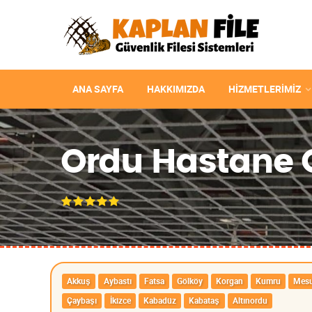
ANA SAYFA
HAKKIMIZDA
HIZMETLERIMIZ
Ordu Hastane G
Akkuş
Aybastı
Fatsa
Gölköy
Korgan
Kumru
Mesu
Çaybaşı
İkizce
Kabadüz
Kabataş
Altınordu