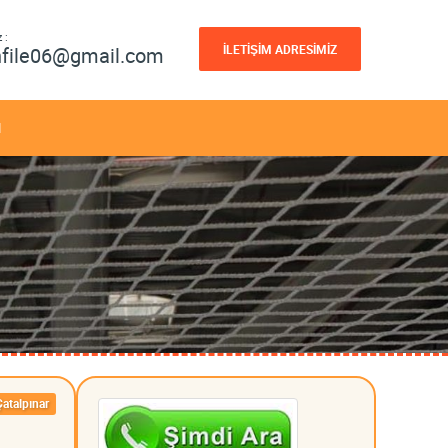
 :
İLETİŞİM ADRESİMİZ
nfile06@gmail.com
M
Çatalpınar