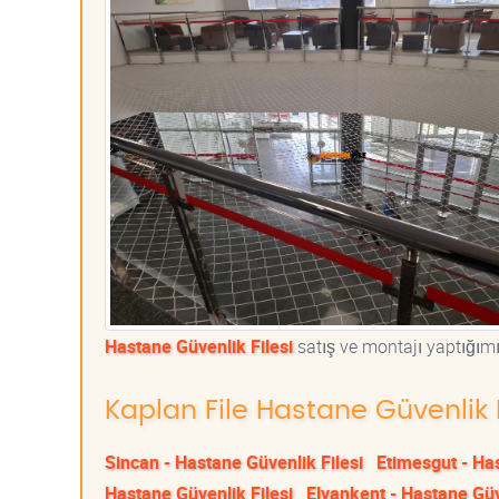
Hastane Güvenlik Filesi
satış ve montajı yaptığımız
Kaplan File Hastane Güvenlik F
Sincan - Hastane Güvenlik Filesi
Etimesgut - Has
Hastane Güvenlik Filesi
Elvankent - Hastane Güv