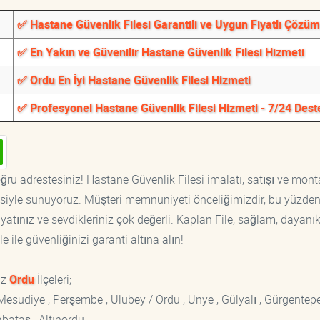
✅ Hastane Güvenlik Filesi Garantili ve Uygun Fiyatlı Çözüm
✅ En Yakın ve Güvenilir Hastane Güvenlik Filesi Hizmeti
✅ Ordu En İyi Hastane Güvenlik Filesi Hizmeti
✅ Profesyonel Hastane Güvenlik Filesi Hizmeti - 7/24 Dest
ğru adrestesiniz! Hastane Güvenlik Filesi imalatı, satışı ve mont
tisiyle sunuyoruz. Müşteri memnuniyeti önceliğimizdir, bu yüzden
yatınız ve sevdikleriniz çok değerli. Kaplan File, sağlam, dayanık
 ile güvenliğinizi garanti altına alın!
ız
Ordu
İlçeleri;
 Mesudiye , Perşembe , Ulubey / Ordu , Ünye , Gülyalı , Gürgentepe
abataş , Altınordu