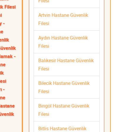
Filesi
k Filesi
Artvin Hastane Güvenlik
i
Filesi
y -
ne
Aydın Hastane Güvenlik
enlik
Filesi
üvenlik
amak -
Balıkesir Hastane Güvenlik
ane
Filesi
ik
esi
Bilecik Hastane Güvenlik
ı -
Filesi
ane
Bingöl Hastane Güvenlik
Hastane
Filesi
üvenlik
Bitlis Hastane Güvenlik