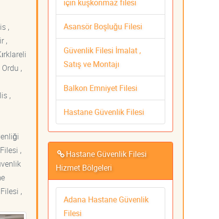
için kuşkonmaz filesi
Asansör Boşluğu Filesi
s ,
r ,
Güvenlik Filesi İmalat ,
ırklareli
Satış ve Montajı
 Ordu ,
Balkon Emniyet Filesi
is ,
Hastane Güvenlik Filesi
venliği
ilesi ,
Hastane Güvenlik Filesi
üvenlik
Hizmet Bölgeleri
me
ilesi ,
Adana Hastane Güvenlik
Filesi