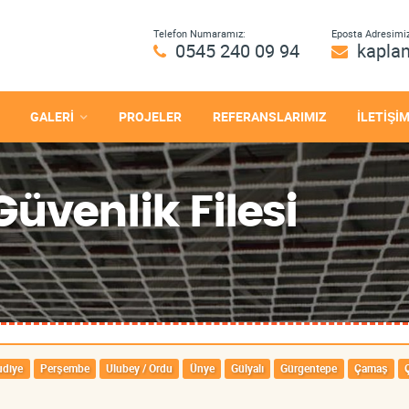
Telefon Numaramız:
Eposta Adresimiz
0545 240 09 94
kapla
GALERİ
PROJELER
REFERANSLARIMIZ
İLETİŞİ
üvenlik Filesi
diye
Perşembe
Ulubey / Ordu
Ünye
Gülyalı
Gürgentepe
Çamaş