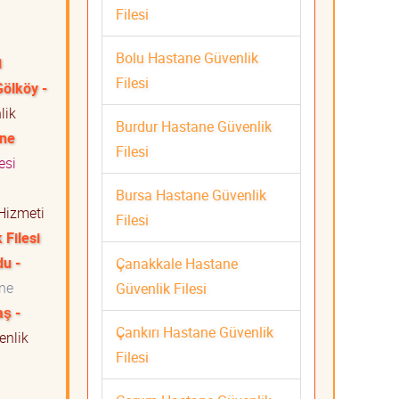
Filesi
Bolu Hastane Güvenlik
i
Filesi
Gölköy -
lik
Burdur Hastane Güvenlik
ane
Filesi
esi
Bursa Hastane Güvenlik
Hizmeti
Filesi
 Filesi
du -
Çanakkale Hastane
ne
Güvenlik Filesi
aş -
Çankırı Hastane Güvenlik
nlik
Filesi