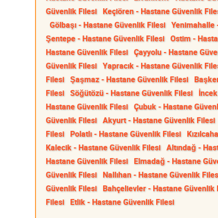
Güvenlik Filesi
Keçiören - Hastane Güvenlik File
Gölbaşı - Hastane Güvenlik Filesi
Yenimahalle -
Şentepe - Hastane Güvenlik Filesi
Ostim - Hasta
Hastane Güvenlik Filesi
Çayyolu - Hastane Güven
Güvenlik Filesi
Yapracık - Hastane Güvenlik File
Filesi
Şaşmaz - Hastane Güvenlik Filesi
Başken
Filesi
Söğütözü - Hastane Güvenlik Filesi
İncek
Hastane Güvenlik Filesi
Çubuk - Hastane Güvenli
Güvenlik Filesi
Akyurt - Hastane Güvenlik Filesi
Filesi
Polatlı - Hastane Güvenlik Filesi
Kızılcah
Kalecik - Hastane Güvenlik Filesi
Altındağ - Has
Hastane Güvenlik Filesi
Elmadağ - Hastane Güven
Güvenlik Filesi
Nallıhan - Hastane Güvenlik Files
Güvenlik Filesi
Bahçelievler - Hastane Güvenlik F
Filesi
Etlik - Hastane Güvenlik Filesi