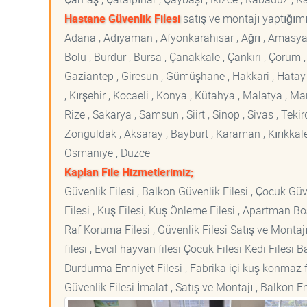
Hastane Güvenlik Filesi
satış ve montajı yaptığımız
Adana , Adıyaman , Afyonkarahisar , Ağrı , Amasya , An
Bolu , Burdur , Bursa , Çanakkale , Çankırı , Çorum , D
Gaziantep , Giresun , Gümüşhane , Hakkari , Hatay , I
, Kırşehir , Kocaeli , Konya , Kütahya , Malatya , 
Rize , Sakarya , Samsun , Siirt , Sinop , Sivas , Teki
Zonguldak , Aksaray , Bayburt , Karaman , Kırıkkale ,
Osmaniye , Düzce
Kaplan File Hizmetlerimiz;
Güvenlik Filesi , Balkon Güvenlik Filesi , Çocuk Güven
Filesi , Kuş Filesi, Kuş Önleme Filesi , Apartman Boş
Raf Koruma Filesi , Güvenlik Filesi Satış ve Montajı
filesi , Evcil hayvan filesi Çocuk Filesi Kedi File
Durdurma Emniyet Filesi , Fabrika içi kuş konmaz fi
Güvenlik Filesi İmalat , Satış ve Montajı , Balkon E