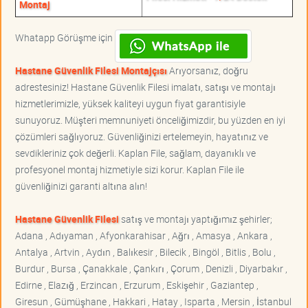
Montaj
Whatapp Görüşme için
Hastane Güvenlik Filesi Montajçısı
Arıyorsanız, doğru
adrestesiniz! Hastane Güvenlik Filesi imalatı, satışı ve montajı
hizmetlerimizle, yüksek kaliteyi uygun fiyat garantisiyle
sunuyoruz. Müşteri memnuniyeti önceliğimizdir, bu yüzden en iyi
çözümleri sağlıyoruz. Güvenliğinizi ertelemeyin, hayatınız ve
sevdikleriniz çok değerli. Kaplan File, sağlam, dayanıklı ve
profesyonel montaj hizmetiyle sizi korur. Kaplan File ile
güvenliğinizi garanti altına alın!
Hastane Güvenlik Filesi
satış ve montajı yaptığımız şehirler;
Adana , Adıyaman , Afyonkarahisar , Ağrı , Amasya , Ankara ,
Antalya , Artvin , Aydın , Balıkesir , Bilecik , Bingöl , Bitlis , Bolu ,
Burdur , Bursa , Çanakkale , Çankırı , Çorum , Denizli , Diyarbakır ,
Edirne , Elazığ , Erzincan , Erzurum , Eskişehir , Gaziantep ,
Giresun , Gümüşhane , Hakkari , Hatay , Isparta , Mersin , İstanbul