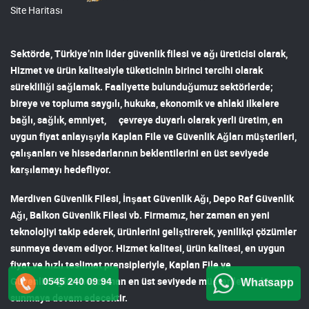
Site Haritası
Sektörde, Türkiye’nin lider
güvenlik filesi ve ağı
üreticisi olarak,
Hizmet ve ürün kalitesiyle tüketicinin birinci tercihi olarak
sürekliliği sağlamak. Faaliyette bulunduğumuz sektörlerde;
bireye ve topluma saygılı, hukuka, ekonomik ve ahlaki ilkelere
bağlı, sağlık, emniyet, çevreye duyarlı olarak yerli üretim, en
uygun fiyat anlayışıyla
Kaplan File ve Güvenlik Ağları
müşterileri,
çalışanları ve hissedarlarının beklentilerini en üst seviyede
karşılamayı hedefliyor.
Merdiven Güvenlik Filesi
,
İnşaat Güvenlik Ağı
,
Depo Raf Güvenlik
Ağı
,
Balkon Güvenlik Filesi
vb. Firmamız, her zaman en yeni
teknolojiyi takip ederek, ürünlerini geliştirerek, yenilikçi çözümler
sunmaya devam ediyor. Hizmet kalitesi, ürün kalitesi, en uygun
fiyat ve hızlı teslimat prensipleriyle,
Kaplan File ve
Güvenlik Ağları
her zaman en üst seviyede müşterilerine hizmet
0545 240 09 94
Whatsapp
sunmaya devam edecektir.