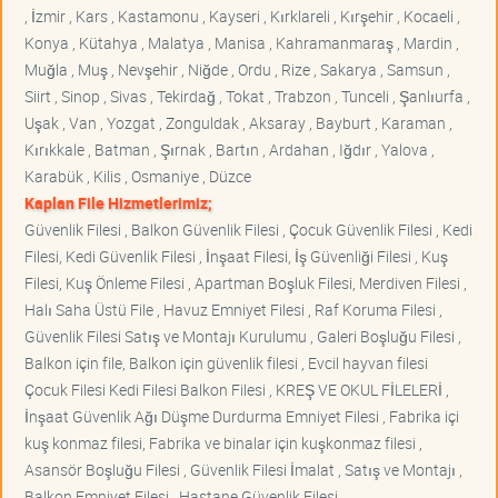
, İzmir , Kars , Kastamonu , Kayseri , Kırklareli , Kırşehir , Kocaeli ,
Konya , Kütahya , Malatya , Manisa , Kahramanmaraş , Mardin ,
Muğla , Muş , Nevşehir , Niğde , Ordu , Rize , Sakarya , Samsun ,
Siirt , Sinop , Sivas , Tekirdağ , Tokat , Trabzon , Tunceli , Şanlıurfa ,
Uşak , Van , Yozgat , Zonguldak , Aksaray , Bayburt , Karaman ,
Kırıkkale , Batman , Şırnak , Bartın , Ardahan , Iğdır , Yalova ,
Karabük , Kilis , Osmaniye , Düzce
Kaplan File Hizmetlerimiz;
Güvenlik Filesi , Balkon Güvenlik Filesi , Çocuk Güvenlik Filesi , Kedi
Filesi, Kedi Güvenlik Filesi , İnşaat Filesi, İş Güvenliği Filesi , Kuş
Filesi, Kuş Önleme Filesi , Apartman Boşluk Filesi, Merdiven Filesi ,
Halı Saha Üstü File , Havuz Emniyet Filesi , Raf Koruma Filesi ,
Güvenlik Filesi Satış ve Montajı Kurulumu , Galeri Boşluğu Filesi ,
Balkon için file, Balkon için güvenlik filesi , Evcil hayvan filesi
Çocuk Filesi Kedi Filesi Balkon Filesi , KREŞ VE OKUL FİLELERİ ,
İnşaat Güvenlik Ağı Düşme Durdurma Emniyet Filesi , Fabrika içi
kuş konmaz filesi, Fabrika ve binalar için kuşkonmaz filesi ,
Asansör Boşluğu Filesi , Güvenlik Filesi İmalat , Satış ve Montajı ,
Balkon Emniyet Filesi , Hastane Güvenlik Filesi