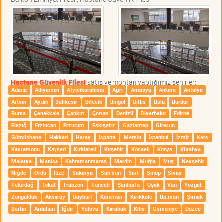
Hastane Güvenlik Filesi
satış ve montajı yaptığımız şehirler;
Adana
Adıyaman
Afyonkarahisar
Ağrı
Amasya
Ankara
Antalya
Artvin
Aydın
Balıkesir
Bilecik
Bingöl
Bitlis
Bolu
Burdur
Bursa
Çanakkale
Çankırı
Çorum
Denizli
Diyarbakır
Edirne
Elazığ
Erzincan
Erzurum
Eskişehir
Gaziantep
Giresun
Gümüşhane
Hakkari
Hatay
Isparta
Mersin
İstanbul
İzmir
Kars
Kastamonu
Kayseri
Kırklareli
Kırşehir
Kocaeli
Konya
Kütahya
Malatya
Manisa
Kahramanmaraş
Mardin
Muğla
Muş
Nevşehir
Niğde
Ordu
Rize
Sakarya
Samsun
Siirt
Sinop
Sivas
Tekirdağ
Tokat
Trabzon
Tunceli
Şanlıurfa
Uşak
Van
Yozgat
Zonguldak
Aksaray
Bayburt
Karaman
Kırıkkale
Batman
Şırnak
Bartın
Ardahan
Iğdır
Yalova
Karabük
Kilis
Osmaniye
Düzce