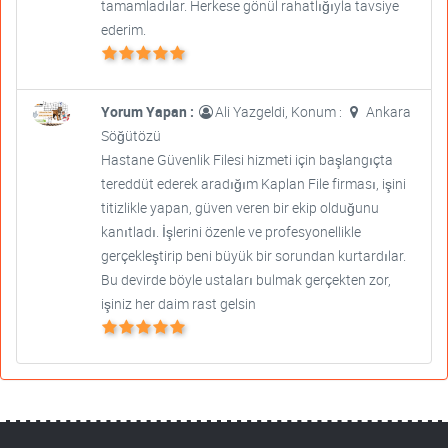
tamamladılar. Herkese gönül rahatlığıyla tavsiye
ederim.
Yorum Yapan :
Ali Yazgeldi, Konum :
Ankara
Söğütözü
Hastane Güvenlik Filesi hizmeti için başlangıçta
tereddüt ederek aradığım Kaplan File firması, işini
titizlikle yapan, güven veren bir ekip olduğunu
kanıtladı. İşlerini özenle ve profesyonellikle
gerçekleştirip beni büyük bir sorundan kurtardılar.
Bu devirde böyle ustaları bulmak gerçekten zor,
işiniz her daim rast gelsin