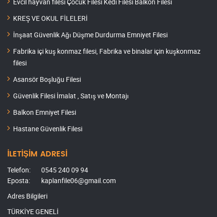
Evcil hayvan filesi Çocuk Filesi Kedi Filesi Balkon Filesi
KREŞ VE OKUL FİLELERİ
İnşaat Güvenlik Ağı Düşme Durdurma Emniyet Filesi
Fabrika içi kuş konmaz filesi, Fabrika ve binalar için kuşkonmaz
filesi
Asansör Boşluğu Filesi
Güvenlik Filesi İmalat , Satış ve Montajı
Balkon Emniyet Filesi
Hastane Güvenlik Filesi
İLETİŞİM ADRESİ
Telefon:
0545 240 09 94
Eposta:
kaplanfile06@gmail.com
Adres Bilgileri
TÜRKİYE GENELİ