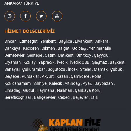
ANKARA/ TÜRKİYE
HİZMET BÖLGELERİMİZ
Sincan , Etimesgut , Yenikent , Bağlıca , Elvankent , Ankara ,
Çankaya , Keçiören , Dikmen , Balgat , Gölbaşı , Yenimahalle ,
Demetevler , Şentepe , Ostim , Batıkent , Ümitköy , Çayyolu ,
Eryaman , Kızılay , Yapracık , İvedik , İvedik OSB , Şaşmaz , Başkent
Sanayisi , Çukurambar , Söğütözü , İncek , Siteler , Mamak , Çubuk ,
Beştepe , Pursaklar , Akyurt , Kazan , Çamlıdere , Polatlı ,
Kızılcahamam , Sıhhiye , Kalecik , Altındağ , Ayaş , Baypazarı ,
Elmadağ , Güdül , Haymana , Nallıhan , Çankaya Koru ,
Şereflikoçhisar , Bahçelievler , Cebeci , Beşevler , Etlik