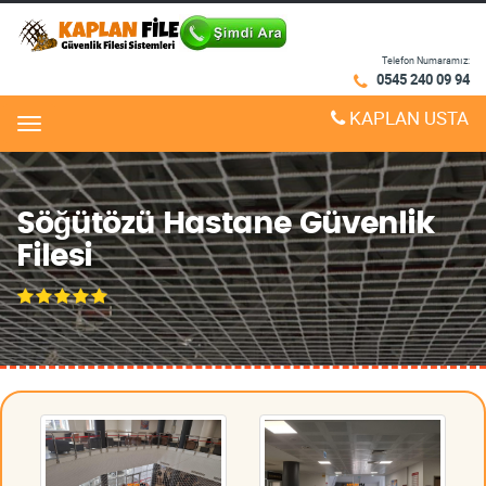
Telefon Numaramız:
0545 240 09 94
KAPLAN USTA
Menu
Söğütözü Hastane Güvenlik
Filesi