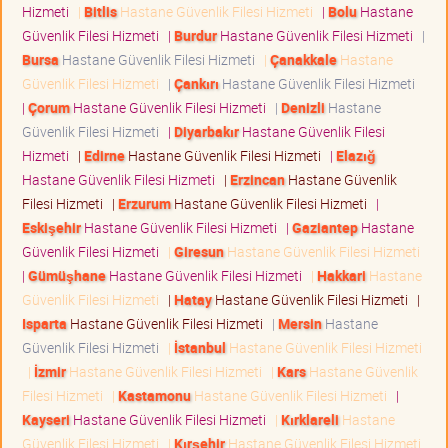
Hizmeti
|
Bitlis
Hastane Güvenlik Filesi Hizmeti
|
Bolu
Hastane
Güvenlik Filesi Hizmeti
|
Burdur
Hastane Güvenlik Filesi Hizmeti
|
Bursa
Hastane Güvenlik Filesi Hizmeti
|
Çanakkale
Hastane
Güvenlik Filesi Hizmeti
|
Çankırı
Hastane Güvenlik Filesi Hizmeti
|
Çorum
Hastane Güvenlik Filesi Hizmeti
|
Denizli
Hastane
Güvenlik Filesi Hizmeti
|
Diyarbakır
Hastane Güvenlik Filesi
Hizmeti
|
Edirne
Hastane Güvenlik Filesi Hizmeti
|
Elazığ
Hastane Güvenlik Filesi Hizmeti
|
Erzincan
Hastane Güvenlik
Filesi Hizmeti
|
Erzurum
Hastane Güvenlik Filesi Hizmeti
|
Eskişehir
Hastane Güvenlik Filesi Hizmeti
|
Gaziantep
Hastane
Güvenlik Filesi Hizmeti
|
Giresun
Hastane Güvenlik Filesi Hizmeti
|
Gümüşhane
Hastane Güvenlik Filesi Hizmeti
|
Hakkari
Hastane
Güvenlik Filesi Hizmeti
|
Hatay
Hastane Güvenlik Filesi Hizmeti
|
Isparta
Hastane Güvenlik Filesi Hizmeti
|
Mersin
Hastane
Güvenlik Filesi Hizmeti
|
İstanbul
Hastane Güvenlik Filesi Hizmeti
|
İzmir
Hastane Güvenlik Filesi Hizmeti
|
Kars
Hastane Güvenlik
Filesi Hizmeti
|
Kastamonu
Hastane Güvenlik Filesi Hizmeti
|
Kayseri
Hastane Güvenlik Filesi Hizmeti
|
Kırklareli
Hastane
Güvenlik Filesi Hizmeti
|
Kırşehir
Hastane Güvenlik Filesi Hizmeti