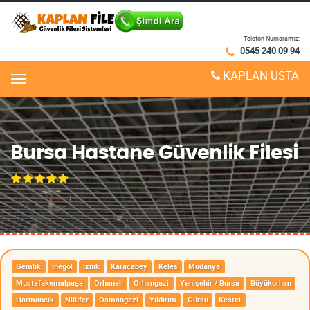
Telefon Numaramız:
0545 240 09 94
KAPLAN USTA
Menu
Bursa Hastane Güvenlik Filesi
Gemlik
İnegöl
İznik
Karacabey
Keles
Mudanya
Mustafakemalpaşa
Orhaneli
Orhangazi
Yenişehir / Bursa
Büyükorhan
Harmancık
Nilüfer
Osmangazi
Yıldırım
Gürsu
Kestel