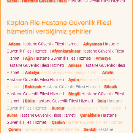
Kestel - Hastane Güvenlik Filesi
Hastane Güvenlik Filesi Hizmeti
Kaplan File Hastane Güvenlik Filesi
hizmetini verdiğimiz şehirler
|
Adana
Hastane Güvenlik Filesi Hizmeti
|
Adıyaman
Hastane
Güvenlik Filesi Hizmeti
|
Afyonkarahisar
Hastane Güvenlik Filesi
Hizmeti
|
Ağrı
Hastane Güvenlik Filesi Hizmeti
|
Amasya
Hastane Güvenlik Filesi Hizmeti
|
Ankara
Hastane Güvenlik Filesi
Hizmeti
|
Antalya
Hastane Güvenlik Filesi Hizmeti
|
Artvin
Hastane Güvenlik Filesi Hizmeti
|
Aydın
Hastane Güvenlik Filesi
Hizmeti
|
Balıkesir
Hastane Güvenlik Filesi Hizmeti
|
Bilecik
Hastane Güvenlik Filesi Hizmeti
|
Bingöl
Hastane Güvenlik Filesi
Hizmeti
|
Bitlis
Hastane Güvenlik Filesi Hizmeti
|
Bolu
Hastane
Güvenlik Filesi Hizmeti
|
Burdur
Hastane Güvenlik Filesi Hizmeti
|
Bursa
Hastane Güvenlik Filesi Hizmeti
|
Çanakkale
Hastane
Güvenlik Filesi Hizmeti
|
Çankırı
Hastane Güvenlik Filesi Hizmeti
|
Çorum
Hastane Güvenlik Filesi Hizmeti
|
Denizli
Hastane