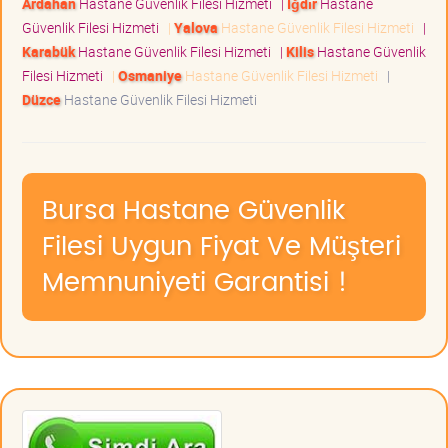
Ardahan
Hastane Güvenlik Filesi Hizmeti
|
Iğdır
Hastane
Güvenlik Filesi Hizmeti
|
Yalova
Hastane Güvenlik Filesi Hizmeti
|
Karabük
Hastane Güvenlik Filesi Hizmeti
|
Kilis
Hastane Güvenlik
Filesi Hizmeti
|
Osmaniye
Hastane Güvenlik Filesi Hizmeti
|
Düzce
Hastane Güvenlik Filesi Hizmeti
Bursa Hastane Güvenlik
Filesi Uygun Fiyat Ve Müşteri
Memnuniyeti Garantisi !