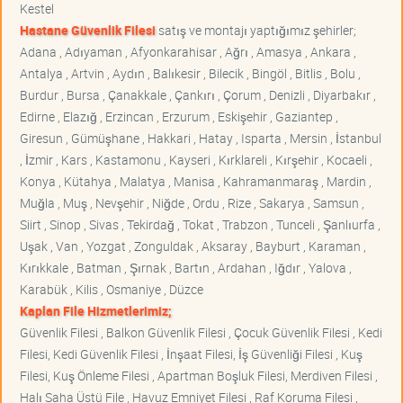
Kestel
Hastane Güvenlik Filesi
satış ve montajı yaptığımız şehirler;
Adana , Adıyaman , Afyonkarahisar , Ağrı , Amasya , Ankara ,
Antalya , Artvin , Aydın , Balıkesir , Bilecik , Bingöl , Bitlis , Bolu ,
Burdur , Bursa , Çanakkale , Çankırı , Çorum , Denizli , Diyarbakır ,
Edirne , Elazığ , Erzincan , Erzurum , Eskişehir , Gaziantep ,
Giresun , Gümüşhane , Hakkari , Hatay , Isparta , Mersin , İstanbul
, İzmir , Kars , Kastamonu , Kayseri , Kırklareli , Kırşehir , Kocaeli ,
Konya , Kütahya , Malatya , Manisa , Kahramanmaraş , Mardin ,
Muğla , Muş , Nevşehir , Niğde , Ordu , Rize , Sakarya , Samsun ,
Siirt , Sinop , Sivas , Tekirdağ , Tokat , Trabzon , Tunceli , Şanlıurfa ,
Uşak , Van , Yozgat , Zonguldak , Aksaray , Bayburt , Karaman ,
Kırıkkale , Batman , Şırnak , Bartın , Ardahan , Iğdır , Yalova ,
Karabük , Kilis , Osmaniye , Düzce
Kaplan File Hizmetlerimiz;
Güvenlik Filesi , Balkon Güvenlik Filesi , Çocuk Güvenlik Filesi , Kedi
Filesi, Kedi Güvenlik Filesi , İnşaat Filesi, İş Güvenliği Filesi , Kuş
Filesi, Kuş Önleme Filesi , Apartman Boşluk Filesi, Merdiven Filesi ,
Halı Saha Üstü File , Havuz Emniyet Filesi , Raf Koruma Filesi ,