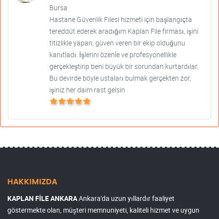
Bursa
Hastane Güvenlik Filesi hizmeti için başlangıçta
tereddüt ederek aradığım Kaplan File firması, işini
titizlikle yapan, güven veren bir ekip olduğunu
kanıtladı. İşlerini özenle ve profesyonellikle
gerçekleştirip beni büyük bir sorundan kurtardılar.
Bu devirde böyle ustaları bulmak gerçekten zor,
işiniz her daim rast gelsin
HAKKIMIZDA
KAPLAN FİLE ANKARA
Ankara'da uzun yıllardır faaliyet
göstermekte olan, müşteri memnuniyeti, kaliteli hizmet ve uygun