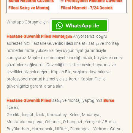
Bursa Hastane Güvenlik
✅ Profesyonel Hastane Güvenlik
Filesi Satış ve Montaj
Filesi Hizmeti - 7/24 Destek
Whatapp Görüşme için
Hastane Güvenlik Filesi Montajçısı
Arıyorsanız, doğru
adrestesiniz! Hastane Güvenlik Filesi imalatı, satışı ve montajı
hizmetlerimizle, yüksek kaliteyi uygun fiyat garantisiyle
sunuyoruz. Müşteri memnuniyeti önceliğimizdir, bu yüzden en iyi
çözümleri sağlıyoruz. Güvenliğinizi ertelemeyin, hayatınız ve
sevdikleriniz çok değerli. Kaplan File, sağlam, dayanıklı ve
profesyonel montaj hizmetiyle sizi korur. Kaplan File ile
güvenliğinizi garanti altına alın!
Hastane Güvenlik Filesi
satış ve montajı yaptığımız
Bursa
İlçeleri;
Gemlik , İnegöl , İznik , Karacabey , Keles , Mudanya ,
Mustafakemalpaşa , Orhaneli , Orhangazi , Yenişehir / Bursa ,
Büyükorhan , Harmancık , Nilüfer , Osmangazi , Yıldırım , Gürsu ,