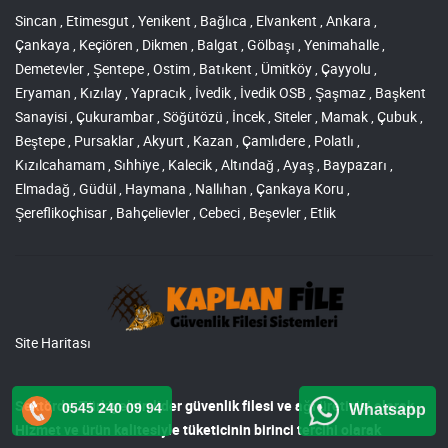
Sincan , Etimesgut , Yenikent , Bağlıca , Elvankent , Ankara ,
Çankaya , Keçiören , Dikmen , Balgat , Gölbaşı , Yenimahalle ,
Demetevler , Şentepe , Ostim , Batıkent , Ümitköy , Çayyolu ,
Eryaman , Kızılay , Yapracık , İvedik , İvedik OSB , Şaşmaz , Başkent
Sanayisi , Çukurambar , Söğütözü , İncek , Siteler , Mamak , Çubuk ,
Beştepe , Pursaklar , Akyurt , Kazan , Çamlıdere , Polatlı ,
Kızılcahamam , Sıhhiye , Kalecik , Altındağ , Ayaş , Baypazarı ,
Elmadağ , Güdül , Haymana , Nallıhan , Çankaya Koru ,
Şereflikoçhisar , Bahçelievler , Cebeci , Beşevler , Etlik
Site Haritası
Sektörde, Türkiye’nin lider
güvenlik filesi ve ağı
üreticisi olarak,
0545 240 09 94
Whatsapp
Hizmet ve ürün kalitesiyle tüketicinin birinci tercihi olarak