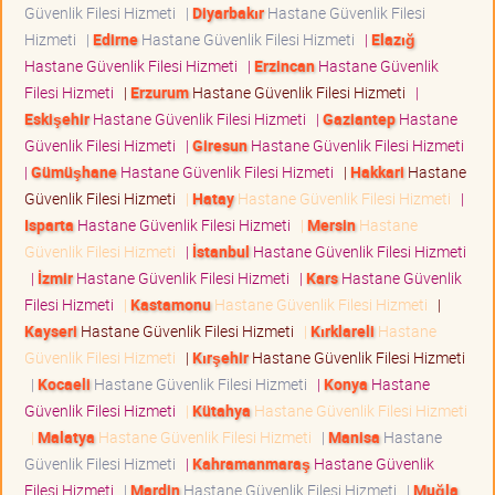
Güvenlik Filesi Hizmeti
|
Diyarbakır
Hastane Güvenlik Filesi
Hizmeti
|
Edirne
Hastane Güvenlik Filesi Hizmeti
|
Elazığ
Hastane Güvenlik Filesi Hizmeti
|
Erzincan
Hastane Güvenlik
Filesi Hizmeti
|
Erzurum
Hastane Güvenlik Filesi Hizmeti
|
Eskişehir
Hastane Güvenlik Filesi Hizmeti
|
Gaziantep
Hastane
Güvenlik Filesi Hizmeti
|
Giresun
Hastane Güvenlik Filesi Hizmeti
|
Gümüşhane
Hastane Güvenlik Filesi Hizmeti
|
Hakkari
Hastane
Güvenlik Filesi Hizmeti
|
Hatay
Hastane Güvenlik Filesi Hizmeti
|
Isparta
Hastane Güvenlik Filesi Hizmeti
|
Mersin
Hastane
Güvenlik Filesi Hizmeti
|
İstanbul
Hastane Güvenlik Filesi Hizmeti
|
İzmir
Hastane Güvenlik Filesi Hizmeti
|
Kars
Hastane Güvenlik
Filesi Hizmeti
|
Kastamonu
Hastane Güvenlik Filesi Hizmeti
|
Kayseri
Hastane Güvenlik Filesi Hizmeti
|
Kırklareli
Hastane
Güvenlik Filesi Hizmeti
|
Kırşehir
Hastane Güvenlik Filesi Hizmeti
|
Kocaeli
Hastane Güvenlik Filesi Hizmeti
|
Konya
Hastane
Güvenlik Filesi Hizmeti
|
Kütahya
Hastane Güvenlik Filesi Hizmeti
|
Malatya
Hastane Güvenlik Filesi Hizmeti
|
Manisa
Hastane
Güvenlik Filesi Hizmeti
|
Kahramanmaraş
Hastane Güvenlik
Filesi Hizmeti
|
Mardin
Hastane Güvenlik Filesi Hizmeti
|
Muğla