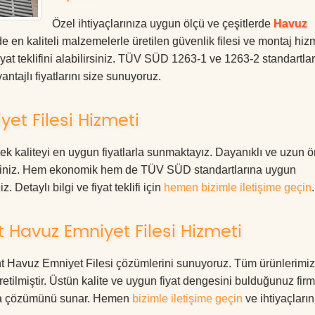
Özel ihtiyaçlarınıza uygun ölçü ve çeşitlerde
Havuz
 en kaliteli malzemelerle üretilen güvenlik filesi ve montaj hizm
at teklifini alabilirsiniz. TÜV SÜD 1263-1 ve 1263-2 standartla
ntajlı fiyatlarını size sunuyoruz.
et Filesi Hizmeti
k kaliteyi en uygun fiyatlarla sunmaktayız. Dayanıklı ve uzun 
rdesiniz. Hem ekonomik hem de TÜV SÜD standartlarına uygun
. Detaylı bilgi ve fiyat teklifi için
hemen bizimle iletişime geçin
.
 Havuz Emniyet Filesi Hizmeti
kent Havuz Emniyet Filesi çözümlerini sunuyoruz. Tüm ürünlerimiz
üretilmiştir. Üstün kalite ve uygun fiyat dengesini bulduğunuz fir
oruma çözümünü sunar. Hemen
bizimle iletişime geçin
ve ihtiyaçları