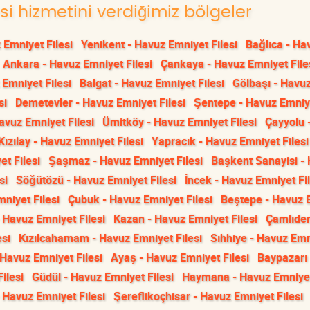
si hizmetini verdiğimiz bölgeler
 Emniyet Filesi
Yenikent - Havuz Emniyet Filesi
Bağlıca - Ha
Ankara - Havuz Emniyet Filesi
Çankaya - Havuz Emniyet File
Emniyet Filesi
Balgat - Havuz Emniyet Filesi
Gölbaşı - Havu
si
Demetevler - Havuz Emniyet Filesi
Şentepe - Havuz Emniy
avuz Emniyet Filesi
Ümitköy - Havuz Emniyet Filesi
Çayyolu 
Kızılay - Havuz Emniyet Filesi
Yapracık - Havuz Emniyet Filesi
t Filesi
Şaşmaz - Havuz Emniyet Filesi
Başkent Sanayisi -
si
Söğütözü - Havuz Emniyet Filesi
İncek - Havuz Emniyet Fil
niyet Filesi
Çubuk - Havuz Emniyet Filesi
Beştepe - Havuz 
 Havuz Emniyet Filesi
Kazan - Havuz Emniyet Filesi
Çamlıder
esi
Kızılcahamam - Havuz Emniyet Filesi
Sıhhiye - Havuz Emn
 Havuz Emniyet Filesi
Ayaş - Havuz Emniyet Filesi
Baypazarı 
ilesi
Güdül - Havuz Emniyet Filesi
Haymana - Havuz Emniyet
 Havuz Emniyet Filesi
Şereflikoçhisar - Havuz Emniyet Filesi