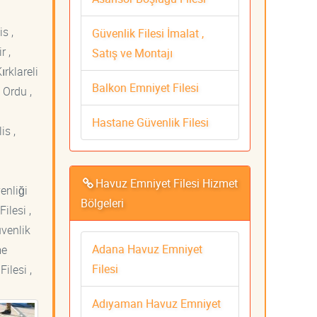
s ,
Güvenlik Filesi İmalat ,
r ,
Satış ve Montajı
ırklareli
Balkon Emniyet Filesi
 Ordu ,
Hastane Güvenlik Filesi
is ,
Havuz Emniyet Filesi Hizmet
venliği
Bölgeleri
ilesi ,
üvenlik
Adana Havuz Emniyet
me
Filesi
ilesi ,
Adıyaman Havuz Emniyet