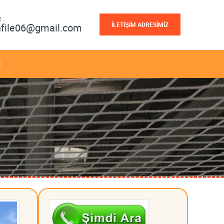
 :
İLETİŞİM ADRESİMİZ
nfile06@gmail.com
M