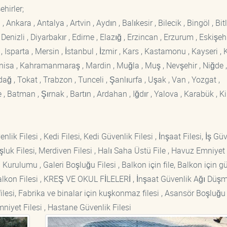
hirler;
kara , Antalya , Artvin , Aydın , Balıkesir , Bilecik , Bingöl , Bitli
enizli , Diyarbakır , Edirne , Elazığ , Erzincan , Erzurum , Eskişehi
sparta , Mersin , İstanbul , İzmir , Kars , Kastamonu , Kayseri , K
Manisa , Kahramanmaraş , Mardin , Muğla , Muş , Nevşehir , Niğde ,
rdağ , Tokat , Trabzon , Tunceli , Şanlıurfa , Uşak , Van , Yozgat ,
 Batman , Şırnak , Bartın , Ardahan , Iğdır , Yalova , Karabük , Kil
lik Filesi , Kedi Filesi, Kedi Güvenlik Filesi , İnşaat Filesi, İş Gü
luk Filesi, Merdiven Filesi , Halı Saha Üstü File , Havuz Emniyet F
 Kurulumu , Galeri Boşluğu Filesi , Balkon için file, Balkon için g
si Balkon Filesi , KREŞ VE OKUL FİLELERİ , İnşaat Güvenlik Ağı Düş
lesi, Fabrika ve binalar için kuşkonmaz filesi , Asansör Boşluğu F
mniyet Filesi , Hastane Güvenlik Filesi