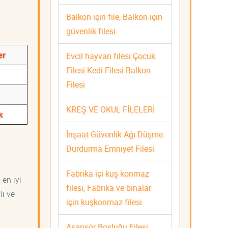
Balkon için file, Balkon için
güvenlik filesi
er
Evcil hayvan filesi Çocuk
Filesi Kedi Filesi Balkon
Filesi
KREŞ VE OKUL FİLELERİ
k
İnşaat Güvenlik Ağı Düşme
Durdurma Emniyet Filesi
Fabrika içi kuş konmaz
 en iyi
filesi, Fabrika ve binalar
lı ve
için kuşkonmaz filesi
Asansör Boşluğu Filesi