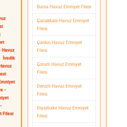
Bursa Havuz Emniyet Filesi
vuz
Çanakkale Havuz Emniyet
si
Filesi
z
et
Çankırı Havuz Emniyet
- Havuz
Filesi
İvedik
Çorum Havuz Emniyet
 Havuz
Filesi
esi
Emniyet
Denizli Havuz Emniyet
e -
Filesi
iyet
-
Diyarbakır Havuz Emniyet
 Filesi
Filesi