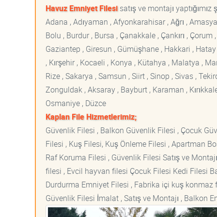
Havuz Emniyet Filesi
satış ve montajı yaptığımız şe
Adana , Adıyaman , Afyonkarahisar , Ağrı , Amasya , An
Bolu , Burdur , Bursa , Çanakkale , Çankırı , Çorum , D
Gaziantep , Giresun , Gümüşhane , Hakkari , Hatay , I
, Kırşehir , Kocaeli , Konya , Kütahya , Malatya , 
Rize , Sakarya , Samsun , Siirt , Sinop , Sivas , Teki
Zonguldak , Aksaray , Bayburt , Karaman , Kırıkkale ,
Osmaniye , Düzce
Kaplan File Hizmetlerimiz;
Güvenlik Filesi , Balkon Güvenlik Filesi , Çocuk Güven
Filesi , Kuş Filesi, Kuş Önleme Filesi , Apartman Boş
Raf Koruma Filesi , Güvenlik Filesi Satış ve Montajı
filesi , Evcil hayvan filesi Çocuk Filesi Kedi File
Durdurma Emniyet Filesi , Fabrika içi kuş konmaz fi
Güvenlik Filesi İmalat , Satış ve Montajı , Balkon E