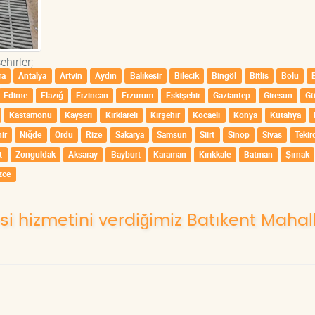
hirler;
ra
Antalya
Artvin
Aydın
Balıkesir
Bilecik
Bingöl
Bitlis
Bolu
Edirne
Elazığ
Erzincan
Erzurum
Eskişehir
Gaziantep
Giresun
G
Kastamonu
Kayseri
Kırklareli
Kırşehir
Kocaeli
Konya
Kütahya
ir
Niğde
Ordu
Rize
Sakarya
Samsun
Siirt
Sinop
Sivas
Tekir
t
Zonguldak
Aksaray
Bayburt
Karaman
Kırıkkale
Batman
Şırnak
zce
si hizmetini verdiğimiz Batıkent Mahall