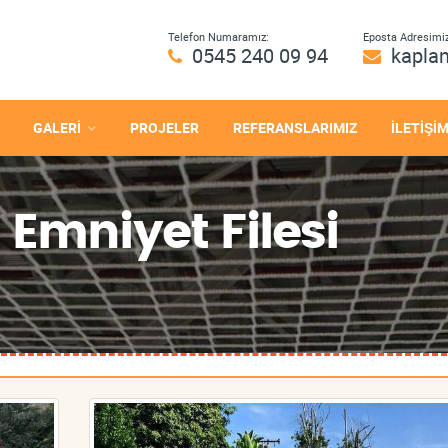
Telefon Numaramız:
Eposta Adresimiz
0545 240 09 94
kapla
GALERİ
PROJELER
REFERANSLARIMIZ
İLETİŞİ
 Emniyet Filesi