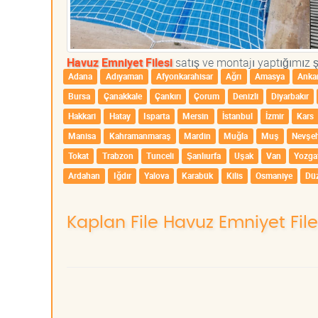
Havuz Emniyet Filesi
satış ve montajı yaptığımız şe
Adana
Adıyaman
Afyonkarahisar
Ağrı
Amasya
Anka
Bursa
Çanakkale
Çankırı
Çorum
Denizli
Diyarbakır
Hakkari
Hatay
Isparta
Mersin
İstanbul
İzmir
Kars
Manisa
Kahramanmaraş
Mardin
Muğla
Muş
Nevşeh
Tokat
Trabzon
Tunceli
Şanlıurfa
Uşak
Van
Yozga
Ardahan
Iğdır
Yalova
Karabük
Kilis
Osmaniye
Dü
Kaplan File Havuz Emniyet File