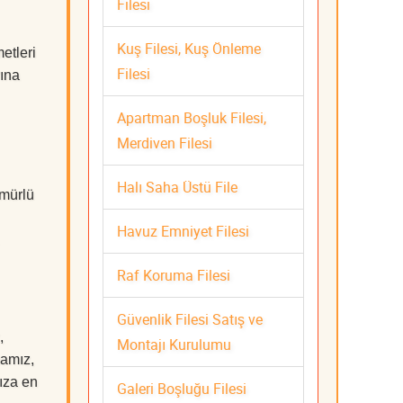
Filesi
Kuş Filesi, Kuş Önleme
etleri
Filesi
rına
Apartman Boşluk Filesi,
Merdiven Filesi
Halı Saha Üstü File
ömürlü
Havuz Emniyet Filesi
Raf Koruma Filesi
Güvenlik Filesi Satış ve
,
Montajı Kurulumu
mamız,
nıza en
Galeri Boşluğu Filesi