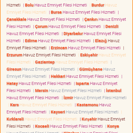
Hizmeti
|
Bolu
Havuz Emniyet Filesi Hizmeti
|
Burdur
Havuz
Emniyet Filesi Hizmeti
|
Bursa
Havuz Emniyet Filesi Hizmeti
|
Çanakkale
Havuz Emniyet Filesi Hizmeti
|
Çankırı
Havuz Emniyet
Filesi Hizmeti
|
Çorum
Havuz Emniyet Filesi Hizmeti
|
Denizli
Havuz Emniyet Filesi Hizmeti
|
Diyarbakır
Havuz Emniyet Filesi
Hizmeti
|
Edirne
Havuz Emniyet Filesi Hizmeti
|
Elazığ
Havuz
Emniyet Filesi Hizmeti
|
Erzincan
Havuz Emniyet Filesi Hizmeti
|
Erzurum
Havuz Emniyet Filesi Hizmeti
|
Eskişehir
Havuz Emniyet
Filesi Hizmeti
|
Gaziantep
Havuz Emniyet Filesi Hizmeti
|
Giresun
Havuz Emniyet Filesi Hizmeti
|
Gümüşhane
Havuz
Emniyet Filesi Hizmeti
|
Hakkari
Havuz Emniyet Filesi Hizmeti
|
Hatay
Havuz Emniyet Filesi Hizmeti
|
Isparta
Havuz Emniyet
Filesi Hizmeti
|
Mersin
Havuz Emniyet Filesi Hizmeti
|
İstanbul
Havuz Emniyet Filesi Hizmeti
|
İzmir
Havuz Emniyet Filesi Hizmeti
|
Kars
Havuz Emniyet Filesi Hizmeti
|
Kastamonu
Havuz
Emniyet Filesi Hizmeti
|
Kayseri
Havuz Emniyet Filesi Hizmeti
|
Kırklareli
Havuz Emniyet Filesi Hizmeti
|
Kırşehir
Havuz Emniyet
Filesi Hizmeti
|
Kocaeli
Havuz Emniyet Filesi Hizmeti
|
Konya