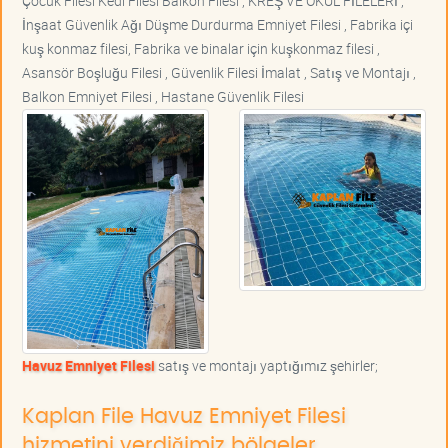
Çocuk Filesi Kedi Filesi Balkon Filesi , KREŞ VE OKUL FİLELERİ ,
İnşaat Güvenlik Ağı Düşme Durdurma Emniyet Filesi , Fabrika içi
kuş konmaz filesi, Fabrika ve binalar için kuşkonmaz filesi ,
Asansör Boşluğu Filesi , Güvenlik Filesi İmalat , Satış ve Montajı ,
Balkon Emniyet Filesi , Hastane Güvenlik Filesi
Havuz Emniyet Filesi
satış ve montajı yaptığımız şehirler;
Kaplan File Havuz Emniyet Filesi
hizmetini verdiğimiz bölgeler