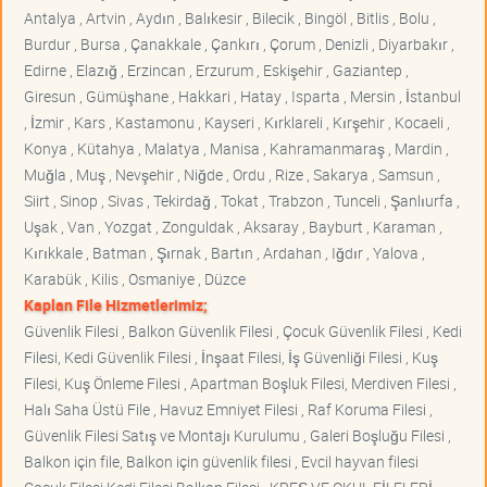
Antalya , Artvin , Aydın , Balıkesir , Bilecik , Bingöl , Bitlis , Bolu ,
Burdur , Bursa , Çanakkale , Çankırı , Çorum , Denizli , Diyarbakır ,
Edirne , Elazığ , Erzincan , Erzurum , Eskişehir , Gaziantep ,
Giresun , Gümüşhane , Hakkari , Hatay , Isparta , Mersin , İstanbul
, İzmir , Kars , Kastamonu , Kayseri , Kırklareli , Kırşehir , Kocaeli ,
Konya , Kütahya , Malatya , Manisa , Kahramanmaraş , Mardin ,
Muğla , Muş , Nevşehir , Niğde , Ordu , Rize , Sakarya , Samsun ,
Siirt , Sinop , Sivas , Tekirdağ , Tokat , Trabzon , Tunceli , Şanlıurfa ,
Uşak , Van , Yozgat , Zonguldak , Aksaray , Bayburt , Karaman ,
Kırıkkale , Batman , Şırnak , Bartın , Ardahan , Iğdır , Yalova ,
Karabük , Kilis , Osmaniye , Düzce
Kaplan File Hizmetlerimiz;
Güvenlik Filesi , Balkon Güvenlik Filesi , Çocuk Güvenlik Filesi , Kedi
Filesi, Kedi Güvenlik Filesi , İnşaat Filesi, İş Güvenliği Filesi , Kuş
Filesi, Kuş Önleme Filesi , Apartman Boşluk Filesi, Merdiven Filesi ,
Halı Saha Üstü File , Havuz Emniyet Filesi , Raf Koruma Filesi ,
Güvenlik Filesi Satış ve Montajı Kurulumu , Galeri Boşluğu Filesi ,
Balkon için file, Balkon için güvenlik filesi , Evcil hayvan filesi