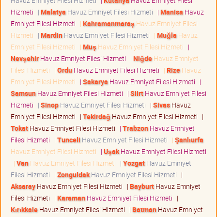
Havuz Emniyet Filesi Hizmeti
|
Kütahya
Havuz Emniyet Filesi
Hizmeti
|
Malatya
Havuz Emniyet Filesi Hizmeti
|
Manisa
Havuz
Emniyet Filesi Hizmeti
|
Kahramanmaraş
Havuz Emniyet Filesi
Hizmeti
|
Mardin
Havuz Emniyet Filesi Hizmeti
|
Muğla
Havuz
Emniyet Filesi Hizmeti
|
Muş
Havuz Emniyet Filesi Hizmeti
|
Nevşehir
Havuz Emniyet Filesi Hizmeti
|
Niğde
Havuz Emniyet
Filesi Hizmeti
|
Ordu
Havuz Emniyet Filesi Hizmeti
|
Rize
Havuz
Emniyet Filesi Hizmeti
|
Sakarya
Havuz Emniyet Filesi Hizmeti
|
Samsun
Havuz Emniyet Filesi Hizmeti
|
Siirt
Havuz Emniyet Filesi
Hizmeti
|
Sinop
Havuz Emniyet Filesi Hizmeti
|
Sivas
Havuz
Emniyet Filesi Hizmeti
|
Tekirdağ
Havuz Emniyet Filesi Hizmeti
|
Tokat
Havuz Emniyet Filesi Hizmeti
|
Trabzon
Havuz Emniyet
Filesi Hizmeti
|
Tunceli
Havuz Emniyet Filesi Hizmeti
|
Şanlıurfa
Havuz Emniyet Filesi Hizmeti
|
Uşak
Havuz Emniyet Filesi Hizmeti
|
Van
Havuz Emniyet Filesi Hizmeti
|
Yozgat
Havuz Emniyet
Filesi Hizmeti
|
Zonguldak
Havuz Emniyet Filesi Hizmeti
|
Aksaray
Havuz Emniyet Filesi Hizmeti
|
Bayburt
Havuz Emniyet
Filesi Hizmeti
|
Karaman
Havuz Emniyet Filesi Hizmeti
|
Kırıkkale
Havuz Emniyet Filesi Hizmeti
|
Batman
Havuz Emniyet