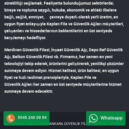
sürekliliği sağlamak. Faaliyette bulunduğumuz sektörlerde;
bireye ve topluma saygılı, hukuka, ekonomik ve ahlaki ilkelere
bağlı, sağlık, emniyet, çevreye duyarlı olarak yerli üretim, en
uygun fiyat anlayışıyla
Kaplan File ve Güvenlik Ağları
müşterileri,
çalışanları ve hissedarlarının beklentilerini en üst seviyede
karşılamayı hedefliyor.
Merdiven Güvenlik Filesi
,
İnşaat Güvenlik Ağı
,
Depo Raf Güvenlik
Ağı
,
Balkon Güvenlik Filesi
vb. Firmamız, her zaman en yeni
teknolojiyi takip ederek, ürünlerini geliştirerek, yenilikçi çözümler
sunmaya devam ediyor. Hizmet kalitesi, ürün kalitesi, en uygun
fiyat ve hızlı teslimat prensipleriyle,
Kaplan File ve
Güvenlik Ağları
her zaman en üst seviyede müşterilerine hizmet
sunmaya devam edecektir.
0545 240 09 94
Whatsapp
KAPLAN FİLE 05452400994 ANKARA GÜVENLİK FİLESİ - BALKON GÜVENLİK