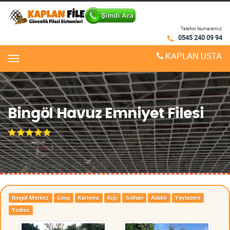
Telefon Numaramız:
0545 240 09 94
KAPLAN USTA
Menu
Bingöl Havuz Emniyet Filesi
Bingöl Merkez
Genç
Karlıova
Kiğı
Solhan
Adaklı
Yayladere
Yedisu