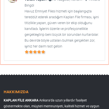
Bingöl
Havuz Emniyet Filesi hizmeti için başlangıçta
tereddüt ederek aradığım Kaplan File firması, işini
titizlikle yapan, güven veren bir ekip olduğunu
kanıtladı. İşlerini özenle ve profesyonellikle
gerçekleştirip beni büyük bir sorundan kurtardılar.
Bu devirde böyle ustaları bulmak gerçekten zor,
işiniz her daim rast gelsin
HAKKIMIZDA
KAPLAN FİLE ANKARA
Ankara'da uzun yıllardır faaliyet
göstermekte olan, müşteri memnuniyeti, kaliteli hizmet ve uygun