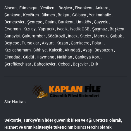
Sincan , Etimesgut , Yenikent , Bağlıca , Elvankent , Ankara ,
Çankaya , Keçiören , Dikmen , Balgat , Gölbaşı , Yenimahalle ,
Demetevler , Şentepe , Ostim , Batıkent , Ümitköy , Çayyolu ,
Eryaman , Kızılay , Yapracık , İvedik , İvedik OSB , Şaşmaz , Başkent
Sanayisi , Çukurambar , Söğütözü , İncek , Siteler , Mamak , Çubuk ,
Beştepe , Pursaklar , Akyurt , Kazan , Çamlıdere , Polatlı ,
Kızılcahamam , Sıhhiye , Kalecik , Altındağ , Ayaş , Baypazarı ,
Elmadağ , Güdül , Haymana , Nallıhan , Çankaya Koru ,
Şereflikoçhisar , Bahçelievler , Cebeci , Beşevler , Etlik
Site Haritası
Sektörde, Türkiye’nin lider
güvenlik filesi ve ağı
üreticisi olarak,
Hizmet ve ürün kalitesiyle tüketicinin birinci tercihi olarak