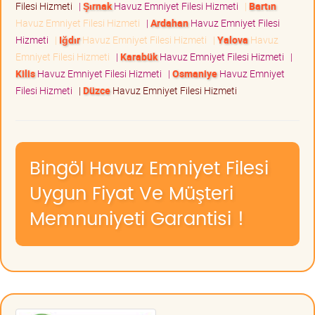
Filesi Hizmeti
|
Şırnak
Havuz Emniyet Filesi Hizmeti
|
Bartın
Havuz Emniyet Filesi Hizmeti
|
Ardahan
Havuz Emniyet Filesi
Hizmeti
|
Iğdır
Havuz Emniyet Filesi Hizmeti
|
Yalova
Havuz
Emniyet Filesi Hizmeti
|
Karabük
Havuz Emniyet Filesi Hizmeti
|
Kilis
Havuz Emniyet Filesi Hizmeti
|
Osmaniye
Havuz Emniyet
Filesi Hizmeti
|
Düzce
Havuz Emniyet Filesi Hizmeti
Bingöl Havuz Emniyet Filesi
Uygun Fiyat Ve Müşteri
Memnuniyeti Garantisi !