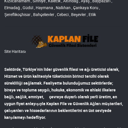
Kızılcahamam , Sıhhiye , Kalecik , Altındağ , Ayaş , Baypazarı ,
Elmadağ , Güdül , Haymana , Nallıhan , Çankaya Koru ,
Şereflikoçhisar , Bahçelievler , Cebeci , Beşevler , Etlik
Site Haritası
Sektörde, Türkiye’nin lider
güvenlik filesi ve ağı
üreticisi olarak,
Hizmet ve ürün kalitesiyle tüketicinin birinci tercihi olarak
sürekliliği sağlamak. Faaliyette bulunduğumuz sektörlerde;
bireye ve topluma saygılı, hukuka, ekonomik ve ahlaki ilkelere
bağlı, sağlık, emniyet, çevreye duyarlı olarak yerli üretim, en
uygun fiyat anlayışıyla
Kaplan File ve Güvenlik Ağları
müşterileri,
çalışanları ve hissedarlarının beklentilerini en üst seviyede
karşılamayı hedefliyor.