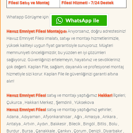
Filesi Satış ve Montaj
Filesi Hizmeti - 7/24 Destek
Whatapp Görüşme için
Havuz Emniyet Filesi Montajçısı
Arıyorsanız, doğru adrestesiniz!
Havuz Emniyet Filesi imalatı, satışı ve montajı hizmetlerimizle,
yüksek kaliteyi uygun fiyat garantisiyle sunuyoruz. Müşteri
memnuniyeti önceliğimizdir, bu yüzden en iyi çözümleri
sağlıyoruz. Güvenliğinizi ertelemeyin, hayatınız ve sevdikleriniz
çok değerli. Kaplan File, sağlam, dayanıklı ve profesyonel montaj
hizmetiyle sizi korur. Kaplan File ile güvenliğinizi garanti altına
alın!
Havuz Emniyet Filesi
satış ve montajı yaptığımız
Hakkari
İlçeleri;
Çukurca , Hakkari Merkez , Şemdinli , Yüksekova
Havuz Emniyet Filesi
satış ve montajı yaptığımız şehirler;
Adana , Adıyaman , Afyonkarahisar , Ağrı , Amasya , Ankara ,
Antalya , Artvin , Aydın , Balıkesir , Bilecik , Bingöl , Bitlis , Bolu ,
Burdur , Bursa , Çanakkale , Çankırı , Çorum , Denizli , Diyarbakır ,