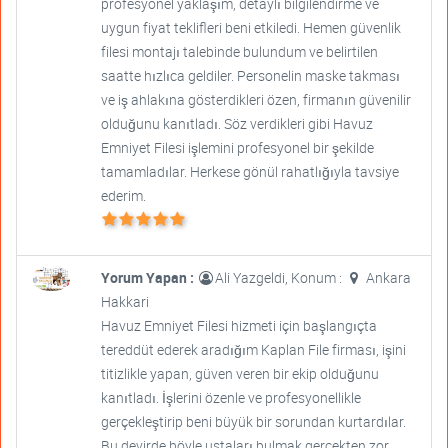
profesyonel yaklaşım, detaylı bilgilendirme ve
uygun fiyat teklifleri beni etkiledi. Hemen güvenlik
filesi montajı talebinde bulundum ve belirtilen
saatte hızlıca geldiler. Personelin maske takması
ve iş ahlakına gösterdikleri özen, firmanın güvenilir
olduğunu kanıtladı. Söz verdikleri gibi Havuz
Emniyet Filesi işlemini profesyonel bir şekilde
tamamladılar. Herkese gönül rahatlığıyla tavsiye
ederim.
Yorum Yapan :
Ali Yazgeldi, Konum :
Ankara
Hakkari
Havuz Emniyet Filesi hizmeti için başlangıçta
tereddüt ederek aradığım Kaplan File firması, işini
titizlikle yapan, güven veren bir ekip olduğunu
kanıtladı. İşlerini özenle ve profesyonellikle
gerçekleştirip beni büyük bir sorundan kurtardılar.
Bu devirde böyle ustaları bulmak gerçekten zor,