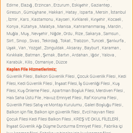
Edirne , Elazığ , Erzincan , Erzurum , Eskişehir , Gaziantep ,
Giresun , Gümüşhane , Hakkari , Hatay , Isparta , Mersin , İstanbul
, İzmir , Kars , Kastamonu , Kayseri , Kırklareli , Kırşehir , Kocaeli ,
Konya , Kütahya , Malatya , Manisa , Kahramanmaraş , Mardin ,
Muğla , Muş , Nevşehir , Niğde , Ordu , Rize , Sakarya , Samsun ,
Siirt , Sinop , Sivas , Tekirdağ , Tokat , Trabzon , Tunceli , Şanlıurfa ,
Uşak , Van , Yozgat , Zonguldak , Aksaray , Bayburt , Karaman ,
Kırıkkale , Batman , Şırnak , Bartın , Ardahan , Iğdır , Yalova ,
Karabük , Kilis , Osmaniye , Düzce
Kaplan File Hizmetlerimiz;
Güvenlik Filesi , Balkon Güvenlik Filesi , Çocuk Güvenlik Filesi , Kedi
Filesi, Kedi Güvenlik Filesi , İnşaat Filesi, İş Güvenliği Filesi , Kuş
Filesi, Kuş Önleme Filesi , Apartman Boşluk Filesi, Merdiven Filesi ,
Halı Saha Üstü File , Havuz Emniyet Filesi , Raf Koruma Filesi ,
Güvenlik Filesi Satış ve Montajı Kurulumu , Galeri Boşluğu Filesi ,
Balkon için file, Balkon için güvenlik filesi , Evcil hayvan filesi
Çocuk Filesi Kedi Filesi Balkon Filesi , KREŞ VE OKUL FİLELERİ ,
İnşaat Güvenlik Ağı Düşme Durdurma Emniyet Filesi , Fabrika içi