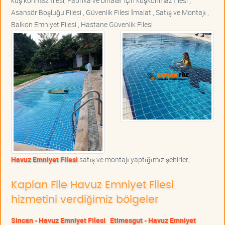
kuş konmaz filesi, Fabrika ve binalar için kuşkonmaz filesi ,
Asansör Boşluğu Filesi , Güvenlik Filesi İmalat , Satış ve Montajı ,
Balkon Emniyet Filesi , Hastane Güvenlik Filesi
Havuz Emniyet Filesi
satış ve montajı yaptığımız şehirler;
Kaplan File Havuz Emniyet Filesi
hizmetini verdiğimiz bölgeler
Sincan - Havuz Emniyet Filesi
Etimesgut - Havuz Emniyet