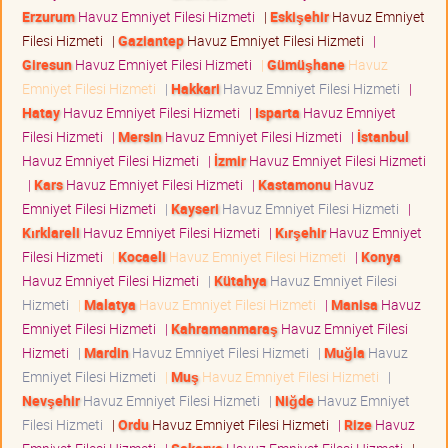
Erzurum
Havuz Emniyet Filesi Hizmeti
|
Eskişehir
Havuz Emniyet
Filesi Hizmeti
|
Gaziantep
Havuz Emniyet Filesi Hizmeti
|
Giresun
Havuz Emniyet Filesi Hizmeti
|
Gümüşhane
Havuz
Emniyet Filesi Hizmeti
|
Hakkari
Havuz Emniyet Filesi Hizmeti
|
Hatay
Havuz Emniyet Filesi Hizmeti
|
Isparta
Havuz Emniyet
Filesi Hizmeti
|
Mersin
Havuz Emniyet Filesi Hizmeti
|
İstanbul
Havuz Emniyet Filesi Hizmeti
|
İzmir
Havuz Emniyet Filesi Hizmeti
|
Kars
Havuz Emniyet Filesi Hizmeti
|
Kastamonu
Havuz
Emniyet Filesi Hizmeti
|
Kayseri
Havuz Emniyet Filesi Hizmeti
|
Kırklareli
Havuz Emniyet Filesi Hizmeti
|
Kırşehir
Havuz Emniyet
Filesi Hizmeti
|
Kocaeli
Havuz Emniyet Filesi Hizmeti
|
Konya
Havuz Emniyet Filesi Hizmeti
|
Kütahya
Havuz Emniyet Filesi
Hizmeti
|
Malatya
Havuz Emniyet Filesi Hizmeti
|
Manisa
Havuz
Emniyet Filesi Hizmeti
|
Kahramanmaraş
Havuz Emniyet Filesi
Hizmeti
|
Mardin
Havuz Emniyet Filesi Hizmeti
|
Muğla
Havuz
Emniyet Filesi Hizmeti
|
Muş
Havuz Emniyet Filesi Hizmeti
|
Nevşehir
Havuz Emniyet Filesi Hizmeti
|
Niğde
Havuz Emniyet
Filesi Hizmeti
|
Ordu
Havuz Emniyet Filesi Hizmeti
|
Rize
Havuz