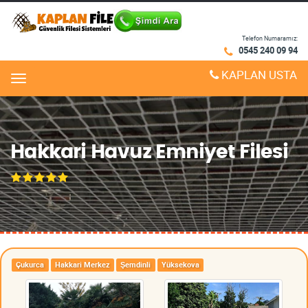
Telefon Numaramız:
0545 240 09 94
KAPLAN USTA
Menu
Hakkari Havuz Emniyet Filesi
Çukurca
Hakkari Merkez
Şemdinli
Yüksekova