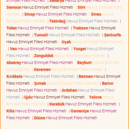
Emniyet Filesi Hizmeti
|
Sakarya
Havuz Emniyet Filesi Hizmeti
|
Samsun
Havuz Emniyet Filesi Hizmeti
|
Siirt
Havuz Emniyet Filesi
Hizmeti
|
Sinop
Havuz Emniyet Filesi Hizmeti
|
Sivas
Havuz
Emniyet Filesi Hizmeti
|
Tekirdağ
Havuz Emniyet Filesi Hizmeti
|
Tokat
Havuz Emniyet Filesi Hizmeti
|
Trabzon
Havuz Emniyet
Filesi Hizmeti
|
Tunceli
Havuz Emniyet Filesi Hizmeti
|
Şanlıurfa
Havuz Emniyet Filesi Hizmeti
|
Uşak
Havuz Emniyet Filesi Hizmeti
|
Van
Havuz Emniyet Filesi Hizmeti
|
Yozgat
Havuz Emniyet
Filesi Hizmeti
|
Zonguldak
Havuz Emniyet Filesi Hizmeti
|
Aksaray
Havuz Emniyet Filesi Hizmeti
|
Bayburt
Havuz Emniyet
Filesi Hizmeti
|
Karaman
Havuz Emniyet Filesi Hizmeti
|
Kırıkkale
Havuz Emniyet Filesi Hizmeti
|
Batman
Havuz Emniyet
Filesi Hizmeti
|
Şırnak
Havuz Emniyet Filesi Hizmeti
|
Bartın
Havuz Emniyet Filesi Hizmeti
|
Ardahan
Havuz Emniyet Filesi
Hizmeti
|
Iğdır
Havuz Emniyet Filesi Hizmeti
|
Yalova
Havuz
Emniyet Filesi Hizmeti
|
Karabük
Havuz Emniyet Filesi Hizmeti
|
Kilis
Havuz Emniyet Filesi Hizmeti
|
Osmaniye
Havuz Emniyet
Filesi Hizmeti
|
Düzce
Havuz Emniyet Filesi Hizmeti