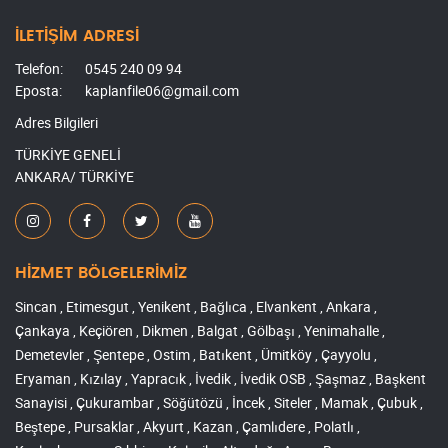
İLETİŞİM ADRESİ
Telefon:
0545 240 09 94
Eposta:
kaplanfile06@gmail.com
Adres Bilgileri
TÜRKİYE GENELİ
ANKARA/ TÜRKİYE
HİZMET BÖLGELERİMİZ
Sincan , Etimesgut , Yenikent , Bağlıca , Elvankent , Ankara ,
Çankaya , Keçiören , Dikmen , Balgat , Gölbaşı , Yenimahalle ,
Demetevler , Şentepe , Ostim , Batıkent , Ümitköy , Çayyolu ,
Eryaman , Kızılay , Yapracık , İvedik , İvedik OSB , Şaşmaz , Başkent
Sanayisi , Çukurambar , Söğütözü , İncek , Siteler , Mamak , Çubuk ,
Beştepe , Pursaklar , Akyurt , Kazan , Çamlıdere , Polatlı ,