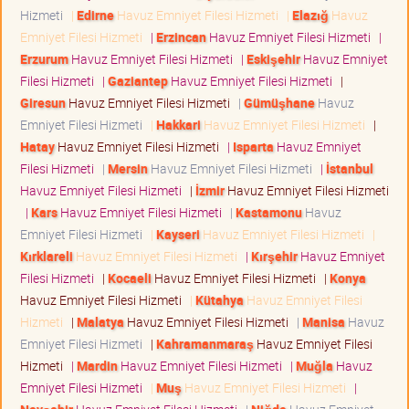
Hizmeti
|
Edirne
Havuz Emniyet Filesi Hizmeti
|
Elazığ
Havuz
Emniyet Filesi Hizmeti
|
Erzincan
Havuz Emniyet Filesi Hizmeti
|
Erzurum
Havuz Emniyet Filesi Hizmeti
|
Eskişehir
Havuz Emniyet
Filesi Hizmeti
|
Gaziantep
Havuz Emniyet Filesi Hizmeti
|
Giresun
Havuz Emniyet Filesi Hizmeti
|
Gümüşhane
Havuz
Emniyet Filesi Hizmeti
|
Hakkari
Havuz Emniyet Filesi Hizmeti
|
Hatay
Havuz Emniyet Filesi Hizmeti
|
Isparta
Havuz Emniyet
Filesi Hizmeti
|
Mersin
Havuz Emniyet Filesi Hizmeti
|
İstanbul
Havuz Emniyet Filesi Hizmeti
|
İzmir
Havuz Emniyet Filesi Hizmeti
|
Kars
Havuz Emniyet Filesi Hizmeti
|
Kastamonu
Havuz
Emniyet Filesi Hizmeti
|
Kayseri
Havuz Emniyet Filesi Hizmeti
|
Kırklareli
Havuz Emniyet Filesi Hizmeti
|
Kırşehir
Havuz Emniyet
Filesi Hizmeti
|
Kocaeli
Havuz Emniyet Filesi Hizmeti
|
Konya
Havuz Emniyet Filesi Hizmeti
|
Kütahya
Havuz Emniyet Filesi
Hizmeti
|
Malatya
Havuz Emniyet Filesi Hizmeti
|
Manisa
Havuz
Emniyet Filesi Hizmeti
|
Kahramanmaraş
Havuz Emniyet Filesi
Hizmeti
|
Mardin
Havuz Emniyet Filesi Hizmeti
|
Muğla
Havuz
Emniyet Filesi Hizmeti
|
Muş
Havuz Emniyet Filesi Hizmeti
|