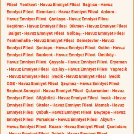
Filesi
Yenikent - Havuz Emniyet Filesi
Bağlıca - Havuz
Emniyet Filesi
Elvankent - Havuz Emniyet Filesi
Ankara -
Havuz Emniyet Filesi
Çankaya - Havuz Emniyet Filesi
Keçiören - Havuz Emniyet Filesi
Dikmen - Havuz Emniyet Filesi
Balgat - Havuz Emniyet Filesi
Gölbaşı - Havuz Emniyet Filesi
Yenimahalle - Havuz Emniyet Filesi
Demetevler - Havuz
Emniyet Filesi
Şentepe - Havuz Emniyet Filesi
Ostim - Havuz
Emniyet Filesi
Batıkent - Havuz Emniyet Filesi
Ümitköy -
Havuz Emniyet Filesi
Çayyolu - Havuz Emniyet Filesi
Eryaman
- Havuz Emniyet Filesi
Kızılay - Havuz Emniyet Filesi
Yapracık
- Havuz Emniyet Filesi
İvedik - Havuz Emniyet Filesi
İvedik
OSB - Havuz Emniyet Filesi
Şaşmaz - Havuz Emniyet Filesi
Başkent Sanayisi - Havuz Emniyet Filesi
Çukurambar - Havuz
Emniyet Filesi
Söğütözü - Havuz Emniyet Filesi
İncek - Havuz
Emniyet Filesi
Siteler - Havuz Emniyet Filesi
Mamak - Havuz
Emniyet Filesi
Çubuk - Havuz Emniyet Filesi
Beştepe - Havuz
Emniyet Filesi
Pursaklar - Havuz Emniyet Filesi
Akyurt -
Havuz Emniyet Filesi
Kazan - Havuz Emniyet Filesi
Çamlıdere
- Havuz Emniyet Filesi
Polatlı - Havuz Emniyet Filesi