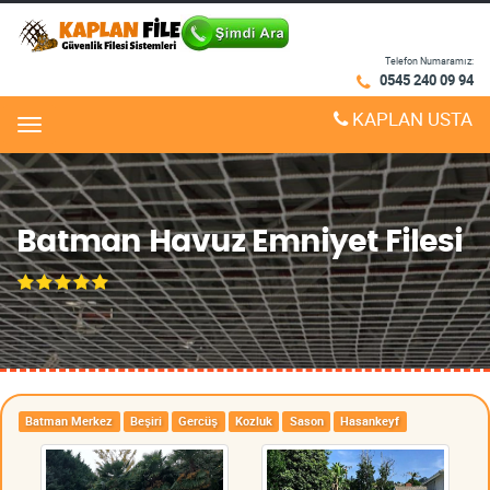
Telefon Numaramız:
0545 240 09 94
KAPLAN USTA
Menu
Batman Havuz Emniyet Filesi
Batman Merkez
Beşiri
Gercüş
Kozluk
Sason
Hasankeyf