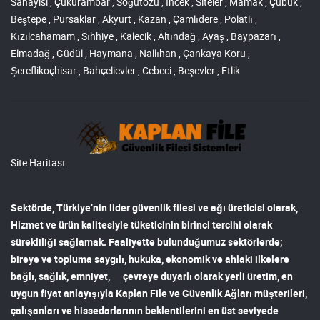
Sanayisi , Çukurambar , Söğütözü , İncek , Siteler , Mamak , Çubuk ,
Beştepe , Pursaklar , Akyurt , Kazan , Çamlıdere , Polatlı ,
Kızılcahamam , Sıhhiye , Kalecik , Altındağ , Ayaş , Baypazarı ,
Elmadağ , Güdül , Haymana , Nallıhan , Çankaya Koru ,
Şereflikoçhisar , Bahçelievler , Cebeci , Beşevler , Etlik
Site Haritası
Sektörde, Türkiye’nin lider
güvenlik filesi ve ağı
üreticisi olarak,
Hizmet ve ürün kalitesiyle tüketicinin birinci tercihi olarak
sürekliliği sağlamak. Faaliyette bulunduğumuz sektörlerde;
bireye ve topluma saygılı, hukuka, ekonomik ve ahlaki ilkelere
bağlı, sağlık, emniyet, çevreye duyarlı olarak yerli üretim, en
uygun fiyat anlayışıyla
Kaplan File ve Güvenlik Ağları
müşterileri,
çalışanları ve hissedarlarının beklentilerini en üst seviyede