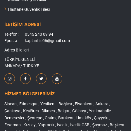
Hastane Güvenlik Filesi
İLETİŞİM ADRESİ
Telefon:
0545 240 09 94
Eposta:
kaplanfile06@gmail.com
Adres Bilgileri
TÜRKİYE GENELİ
ANKARA/ TÜRKİYE
HİZMET BÖLGELERİMİZ
Sincan , Etimesgut , Yenikent , Bağlıca , Elvankent , Ankara ,
Çankaya , Keçiören , Dikmen , Balgat , Gölbaşı , Yenimahalle ,
Demetevler , Şentepe , Ostim , Batıkent , Ümitköy , Çayyolu ,
Eryaman , Kızılay , Yapracık , İvedik , İvedik OSB , Şaşmaz , Başkent