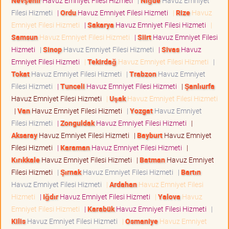
Nevşehir
Havuz Emniyet Filesi Hizmeti
|
Niğde
Havuz Emniyet
Filesi Hizmeti
|
Ordu
Havuz Emniyet Filesi Hizmeti
|
Rize
Havuz
Emniyet Filesi Hizmeti
|
Sakarya
Havuz Emniyet Filesi Hizmeti
|
Samsun
Havuz Emniyet Filesi Hizmeti
|
Siirt
Havuz Emniyet Filesi
Hizmeti
|
Sinop
Havuz Emniyet Filesi Hizmeti
|
Sivas
Havuz
Emniyet Filesi Hizmeti
|
Tekirdağ
Havuz Emniyet Filesi Hizmeti
|
Tokat
Havuz Emniyet Filesi Hizmeti
|
Trabzon
Havuz Emniyet
Filesi Hizmeti
|
Tunceli
Havuz Emniyet Filesi Hizmeti
|
Şanlıurfa
Havuz Emniyet Filesi Hizmeti
|
Uşak
Havuz Emniyet Filesi Hizmeti
|
Van
Havuz Emniyet Filesi Hizmeti
|
Yozgat
Havuz Emniyet
Filesi Hizmeti
|
Zonguldak
Havuz Emniyet Filesi Hizmeti
|
Aksaray
Havuz Emniyet Filesi Hizmeti
|
Bayburt
Havuz Emniyet
Filesi Hizmeti
|
Karaman
Havuz Emniyet Filesi Hizmeti
|
Kırıkkale
Havuz Emniyet Filesi Hizmeti
|
Batman
Havuz Emniyet
Filesi Hizmeti
|
Şırnak
Havuz Emniyet Filesi Hizmeti
|
Bartın
Havuz Emniyet Filesi Hizmeti
|
Ardahan
Havuz Emniyet Filesi
Hizmeti
|
Iğdır
Havuz Emniyet Filesi Hizmeti
|
Yalova
Havuz
Emniyet Filesi Hizmeti
|
Karabük
Havuz Emniyet Filesi Hizmeti
|
Kilis
Havuz Emniyet Filesi Hizmeti
|
Osmaniye
Havuz Emniyet