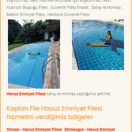
kuş konmaz filesi, Fabrika ve binalar için kuşkonmaz filesi ,
Asansör Boşluğu Filesi , Güvenlik Filesi İmalat , Satış ve Montajı ,
Balkon Emniyet Filesi , Hastane Güvenlik Filesi
Havuz Emniyet Filesi
satış ve montajı yaptığımız şehirler;
Kaplan File Havuz Emniyet Filesi
hizmetini verdiğimiz bölgeler
Sincan - Havuz Emniyet Filesi
Etimesgut - Havuz Emniyet