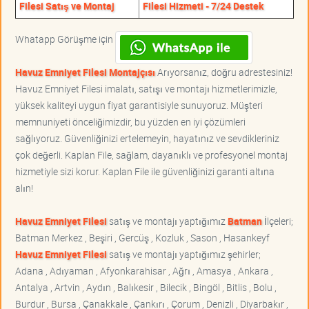
Filesi Satış ve Montaj
Filesi Hizmeti - 7/24 Destek
Whatapp Görüşme için
Havuz Emniyet Filesi Montajçısı
Arıyorsanız, doğru adrestesiniz!
Havuz Emniyet Filesi imalatı, satışı ve montajı hizmetlerimizle,
yüksek kaliteyi uygun fiyat garantisiyle sunuyoruz. Müşteri
memnuniyeti önceliğimizdir, bu yüzden en iyi çözümleri
sağlıyoruz. Güvenliğinizi ertelemeyin, hayatınız ve sevdikleriniz
çok değerli. Kaplan File, sağlam, dayanıklı ve profesyonel montaj
hizmetiyle sizi korur. Kaplan File ile güvenliğinizi garanti altına
alın!
Havuz Emniyet Filesi
satış ve montajı yaptığımız
Batman
İlçeleri;
Batman Merkez , Beşiri , Gercüş , Kozluk , Sason , Hasankeyf
Havuz Emniyet Filesi
satış ve montajı yaptığımız şehirler;
Adana , Adıyaman , Afyonkarahisar , Ağrı , Amasya , Ankara ,
Antalya , Artvin , Aydın , Balıkesir , Bilecik , Bingöl , Bitlis , Bolu ,
Burdur , Bursa , Çanakkale , Çankırı , Çorum , Denizli , Diyarbakır ,