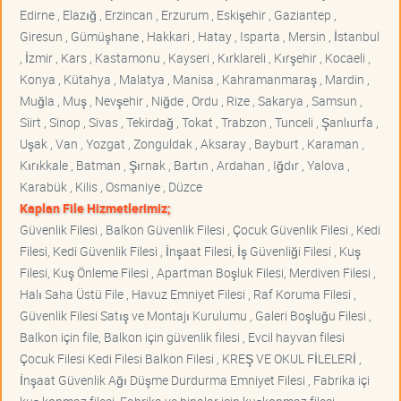
Edirne , Elazığ , Erzincan , Erzurum , Eskişehir , Gaziantep ,
Giresun , Gümüşhane , Hakkari , Hatay , Isparta , Mersin , İstanbul
, İzmir , Kars , Kastamonu , Kayseri , Kırklareli , Kırşehir , Kocaeli ,
Konya , Kütahya , Malatya , Manisa , Kahramanmaraş , Mardin ,
Muğla , Muş , Nevşehir , Niğde , Ordu , Rize , Sakarya , Samsun ,
Siirt , Sinop , Sivas , Tekirdağ , Tokat , Trabzon , Tunceli , Şanlıurfa ,
Uşak , Van , Yozgat , Zonguldak , Aksaray , Bayburt , Karaman ,
Kırıkkale , Batman , Şırnak , Bartın , Ardahan , Iğdır , Yalova ,
Karabük , Kilis , Osmaniye , Düzce
Kaplan File Hizmetlerimiz;
Güvenlik Filesi , Balkon Güvenlik Filesi , Çocuk Güvenlik Filesi , Kedi
Filesi, Kedi Güvenlik Filesi , İnşaat Filesi, İş Güvenliği Filesi , Kuş
Filesi, Kuş Önleme Filesi , Apartman Boşluk Filesi, Merdiven Filesi ,
Halı Saha Üstü File , Havuz Emniyet Filesi , Raf Koruma Filesi ,
Güvenlik Filesi Satış ve Montajı Kurulumu , Galeri Boşluğu Filesi ,
Balkon için file, Balkon için güvenlik filesi , Evcil hayvan filesi
Çocuk Filesi Kedi Filesi Balkon Filesi , KREŞ VE OKUL FİLELERİ ,
İnşaat Güvenlik Ağı Düşme Durdurma Emniyet Filesi , Fabrika içi