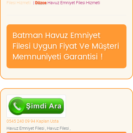
Filesi Hizmeti
|
Düzce
Havuz Emniyet Filesi Hizmeti
Batman Havuz Emniyet
Filesi Uygun Fiyat Ve Müşteri
Memnuniyeti Garantisi !
0545 240 09 94 Kaplan Usta
Havuz Emniyet Filesi , Havuz Filesi ,