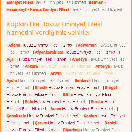
Emniyet Filesi
Havuz Emniyet Filesi Hizmeti
Batman -
Hasankeyf - Havuz Emniyet Filesi
Havuz Emniyet Filesi Hizmeti
Kaplan File Havuz Emniyet Filesi
hizmetini verdiğimiz şehirler
|
Adana
Havuz Emniyet Filesi Hizmeti
|
Adıyaman
Havuz Emniyet
Filesi Hizmeti
|
Afyonkarahisar
Havuz Emniyet Filesi Hizmeti
|
Ağrı
Havuz Emniyet Filesi Hizmeti
|
Amasya
Havuz Emniyet Filesi
Hizmeti
|
Ankara
Havuz Emniyet Filesi Hizmeti
|
Antalya
Havuz
Emniyet Filesi Hizmeti
|
Artvin
Havuz Emniyet Filesi Hizmeti
|
Aydın
Havuz Emniyet Filesi Hizmeti
|
Balıkesir
Havuz Emniyet
Filesi Hizmeti
|
Bilecik
Havuz Emniyet Filesi Hizmeti
|
Bingöl
Havuz Emniyet Filesi Hizmeti
|
Bitlis
Havuz Emniyet Filesi
Hizmeti
|
Bolu
Havuz Emniyet Filesi Hizmeti
|
Burdur
Havuz
Emniyet Filesi Hizmeti
|
Bursa
Havuz Emniyet Filesi Hizmeti
|
Çanakkale
Havuz Emniyet Filesi Hizmeti
|
Çankırı
Havuz Emniyet
Filesi Hizmeti
|
Çorum
Havuz Emniyet Filesi Hizmeti
|
Denizli
Havuz Emniyet Filesi Hizmeti
|
Diyarbakır
Havuz Emniyet Filesi