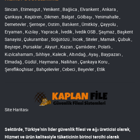
Sincan , Etimesgut , Yenikent , Bağlıca , Elvankent , Ankara ,
Çankaya , Keçiören , Dikmen , Balgat , Gölbaşı , Yenimahalle ,
Demetevler , Şentepe , Ostim , Batıkent , Ümitköy , Çayyolu ,
Eryaman , Kızılay , Yapracık , İvedik , İvedik OSB , Şaşmaz , Başkent
Sanayisi , Çukurambar , Söğütözü , İncek , Siteler , Mamak , Çubuk ,
Beştepe , Pursaklar , Akyurt , Kazan , Çamlıdere , Polatlı ,
Kızılcahamam , Sıhhiye , Kalecik , Altındağ , Ayaş , Baypazarı ,
Elmadağ , Güdül , Haymana , Nallıhan , Çankaya Koru ,
Şereflikoçhisar , Bahçelievler , Cebeci , Beşevler , Etlik
Site Haritası
Sektörde, Türkiye’nin lider
güvenlik filesi ve ağı
üreticisi olarak,
Hizmet ve ürün kalitesiyle tüketicinin birinci tercihi olarak