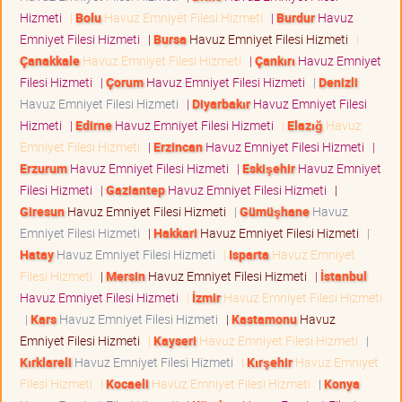
Hizmeti
|
Bolu
Havuz Emniyet Filesi Hizmeti
|
Burdur
Havuz
Emniyet Filesi Hizmeti
|
Bursa
Havuz Emniyet Filesi Hizmeti
|
Çanakkale
Havuz Emniyet Filesi Hizmeti
|
Çankırı
Havuz Emniyet
Filesi Hizmeti
|
Çorum
Havuz Emniyet Filesi Hizmeti
|
Denizli
Havuz Emniyet Filesi Hizmeti
|
Diyarbakır
Havuz Emniyet Filesi
Hizmeti
|
Edirne
Havuz Emniyet Filesi Hizmeti
|
Elazığ
Havuz
Emniyet Filesi Hizmeti
|
Erzincan
Havuz Emniyet Filesi Hizmeti
|
Erzurum
Havuz Emniyet Filesi Hizmeti
|
Eskişehir
Havuz Emniyet
Filesi Hizmeti
|
Gaziantep
Havuz Emniyet Filesi Hizmeti
|
Giresun
Havuz Emniyet Filesi Hizmeti
|
Gümüşhane
Havuz
Emniyet Filesi Hizmeti
|
Hakkari
Havuz Emniyet Filesi Hizmeti
|
Hatay
Havuz Emniyet Filesi Hizmeti
|
Isparta
Havuz Emniyet
Filesi Hizmeti
|
Mersin
Havuz Emniyet Filesi Hizmeti
|
İstanbul
Havuz Emniyet Filesi Hizmeti
|
İzmir
Havuz Emniyet Filesi Hizmeti
|
Kars
Havuz Emniyet Filesi Hizmeti
|
Kastamonu
Havuz
Emniyet Filesi Hizmeti
|
Kayseri
Havuz Emniyet Filesi Hizmeti
|
Kırklareli
Havuz Emniyet Filesi Hizmeti
|
Kırşehir
Havuz Emniyet
Filesi Hizmeti
|
Kocaeli
Havuz Emniyet Filesi Hizmeti
|
Konya