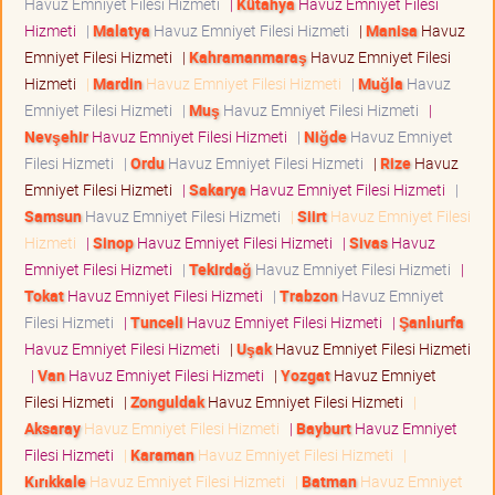
Havuz Emniyet Filesi Hizmeti
|
Kütahya
Havuz Emniyet Filesi
Hizmeti
|
Malatya
Havuz Emniyet Filesi Hizmeti
|
Manisa
Havuz
Emniyet Filesi Hizmeti
|
Kahramanmaraş
Havuz Emniyet Filesi
Hizmeti
|
Mardin
Havuz Emniyet Filesi Hizmeti
|
Muğla
Havuz
Emniyet Filesi Hizmeti
|
Muş
Havuz Emniyet Filesi Hizmeti
|
Nevşehir
Havuz Emniyet Filesi Hizmeti
|
Niğde
Havuz Emniyet
Filesi Hizmeti
|
Ordu
Havuz Emniyet Filesi Hizmeti
|
Rize
Havuz
Emniyet Filesi Hizmeti
|
Sakarya
Havuz Emniyet Filesi Hizmeti
|
Samsun
Havuz Emniyet Filesi Hizmeti
|
Siirt
Havuz Emniyet Filesi
Hizmeti
|
Sinop
Havuz Emniyet Filesi Hizmeti
|
Sivas
Havuz
Emniyet Filesi Hizmeti
|
Tekirdağ
Havuz Emniyet Filesi Hizmeti
|
Tokat
Havuz Emniyet Filesi Hizmeti
|
Trabzon
Havuz Emniyet
Filesi Hizmeti
|
Tunceli
Havuz Emniyet Filesi Hizmeti
|
Şanlıurfa
Havuz Emniyet Filesi Hizmeti
|
Uşak
Havuz Emniyet Filesi Hizmeti
|
Van
Havuz Emniyet Filesi Hizmeti
|
Yozgat
Havuz Emniyet
Filesi Hizmeti
|
Zonguldak
Havuz Emniyet Filesi Hizmeti
|
Aksaray
Havuz Emniyet Filesi Hizmeti
|
Bayburt
Havuz Emniyet
Filesi Hizmeti
|
Karaman
Havuz Emniyet Filesi Hizmeti
|
Kırıkkale
Havuz Emniyet Filesi Hizmeti
|
Batman
Havuz Emniyet