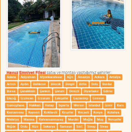
Havuz Emniyet Filesi
satış ve montajı yaptığımız şehirler;
Adana
Adıyaman
Afyonkarahisar
Ağrı
Amasya
Ankara
Antalya
Artvin
Aydın
Balıkesir
Bilecik
Bingöl
Bitlis
Bolu
Burdur
Bursa
Çanakkale
Çankırı
Çorum
Denizli
Diyarbakır
Edirne
Elazığ
Erzincan
Erzurum
Eskişehir
Gaziantep
Giresun
Gümüşhane
Hakkari
Hatay
Isparta
Mersin
İstanbul
İzmir
Kars
Kastamonu
Kayseri
Kırklareli
Kırşehir
Kocaeli
Konya
Kütahya
Malatya
Manisa
Kahramanmaraş
Mardin
Muğla
Muş
Nevşehir
Niğde
Ordu
Rize
Sakarya
Samsun
Siirt
Sinop
Sivas