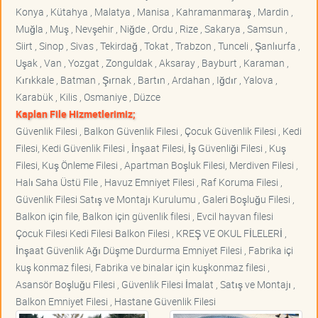
Konya , Kütahya , Malatya , Manisa , Kahramanmaraş , Mardin ,
Muğla , Muş , Nevşehir , Niğde , Ordu , Rize , Sakarya , Samsun ,
Siirt , Sinop , Sivas , Tekirdağ , Tokat , Trabzon , Tunceli , Şanlıurfa ,
Uşak , Van , Yozgat , Zonguldak , Aksaray , Bayburt , Karaman ,
Kırıkkale , Batman , Şırnak , Bartın , Ardahan , Iğdır , Yalova ,
Karabük , Kilis , Osmaniye , Düzce
Kaplan File Hizmetlerimiz;
Güvenlik Filesi , Balkon Güvenlik Filesi , Çocuk Güvenlik Filesi , Kedi
Filesi, Kedi Güvenlik Filesi , İnşaat Filesi, İş Güvenliği Filesi , Kuş
Filesi, Kuş Önleme Filesi , Apartman Boşluk Filesi, Merdiven Filesi ,
Halı Saha Üstü File , Havuz Emniyet Filesi , Raf Koruma Filesi ,
Güvenlik Filesi Satış ve Montajı Kurulumu , Galeri Boşluğu Filesi ,
Balkon için file, Balkon için güvenlik filesi , Evcil hayvan filesi
Çocuk Filesi Kedi Filesi Balkon Filesi , KREŞ VE OKUL FİLELERİ ,
İnşaat Güvenlik Ağı Düşme Durdurma Emniyet Filesi , Fabrika içi
kuş konmaz filesi, Fabrika ve binalar için kuşkonmaz filesi ,
Asansör Boşluğu Filesi , Güvenlik Filesi İmalat , Satış ve Montajı ,
Balkon Emniyet Filesi , Hastane Güvenlik Filesi