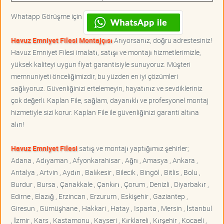
Whatapp Görüşme için
Havuz Emniyet Filesi Montajçısı
Arıyorsanız, doğru adrestesiniz!
Havuz Emniyet Filesi imalatı, satışı ve montajı hizmetlerimizle,
yüksek kaliteyi uygun fiyat garantisiyle sunuyoruz. Müşteri
memnuniyeti önceliğimizdir, bu yüzden en iyi çözümleri
sağlıyoruz. Güvenliğinizi ertelemeyin, hayatınız ve sevdikleriniz
çok değerli. Kaplan File, sağlam, dayanıklı ve profesyonel montaj
hizmetiyle sizi korur. Kaplan File ile güvenliğinizi garanti altına
alın!
Havuz Emniyet Filesi
satış ve montajı yaptığımız şehirler;
Adana , Adıyaman , Afyonkarahisar , Ağrı , Amasya , Ankara ,
Antalya , Artvin , Aydın , Balıkesir , Bilecik , Bingöl , Bitlis , Bolu ,
Burdur , Bursa , Çanakkale , Çankırı , Çorum , Denizli , Diyarbakır ,
Edirne , Elazığ , Erzincan , Erzurum , Eskişehir , Gaziantep ,
Giresun , Gümüşhane , Hakkari , Hatay , Isparta , Mersin , İstanbul
, İzmir , Kars , Kastamonu , Kayseri , Kırklareli , Kırşehir , Kocaeli ,