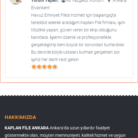
Yorum Yapan :
Ali Yazgeldi, Konum :
Ankara
Elvankent
Havuz Emniyet Filesi hizmeti için başlangıçta
tereddüt ederek aradığım Kaplan File firması, işini
titizlikle yapan, güven veren bir ekip olduğunu
kanıtladı. İşlerini özenle ve profesyonellikle
gerçekleştirip beni büyük bir sorundan kurtardılar.
Bu devirde böyle ustaları bulmak gerçekten zor,
işiniz her daim rast gelsin
HAKKIMIZDA
KAPLAN FİLE ANKARA
Ankara'da uzun yıllardır faaliyet
göstermekte olan, müşteri memnuniyeti, kaliteli hizmet ve uygun