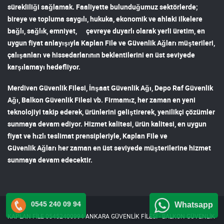
sürekliliği sağlamak. Faaliyette bulunduğumuz sektörlerde;
bireye ve topluma saygılı, hukuka, ekonomik ve ahlaki ilkelere
bağlı, sağlık, emniyet, çevreye duyarlı olarak yerli üretim, en
uygun fiyat anlayışıyla
Kaplan File ve Güvenlik Ağları
müşterileri,
çalışanları ve hissedarlarının beklentilerini en üst seviyede
karşılamayı hedefliyor.
Merdiven Güvenlik Filesi
,
İnşaat Güvenlik Ağı
,
Depo Raf Güvenlik
Ağı
,
Balkon Güvenlik Filesi
vb. Firmamız, her zaman en yeni
teknolojiyi takip ederek, ürünlerini geliştirerek, yenilikçi çözümler
sunmaya devam ediyor. Hizmet kalitesi, ürün kalitesi, en uygun
fiyat ve hızlı teslimat prensipleriyle,
Kaplan File ve
Güvenlik Ağları
her zaman en üst seviyede müşterilerine hizmet
sunmaya devam edecektir.
0545 240 09 94
Whatsapp
KAPLAN FİLE 05452400994 ANKARA GÜVENLİK FİLESİ - BALKON GÜVENLİK