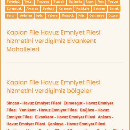
Tekirdağ
Tokat
Trabzon
Tunceli
Şanlıurfa
Uşak
Van
Yozgat
Zonguldak
Aksaray
Bayburt
Karaman
Kırıkkale
Batman
Şırnak
Bartın
Ardahan
Iğdır
Yalova
Karabük
Kilis
Osmaniye
Düzce
Kaplan File Havuz Emniyet Filesi
hizmetini verdiğimiz Elvankent
Mahalleleri
Kaplan File Havuz Emniyet Filesi
hizmetini verdiğimiz bölgeler
Sincan - Havuz Emniyet Filesi
Etimesgut - Havuz Emniyet
Filesi
Yenikent - Havuz Emniyet Filesi
Bağlıca - Havuz
Emniyet Filesi
Elvankent - Havuz Emniyet Filesi
Ankara -
Havuz Emniyet Filesi
Çankaya - Havuz Emniyet Filesi