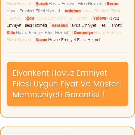
Filesi Hizmeti
|
Şırnak
Havuz Emniyet Filesi Hizmeti
|
Bartın
Havuz Emniyet Filesi Hizmeti
|
Ardahan
Havuz Emniyet Filesi
Hizmeti
|
Iğdır
Havuz Emniyet Filesi Hizmeti
|
Yalova
Havuz
Emniyet Filesi Hizmeti
|
Karabük
Havuz Emniyet Filesi Hizmeti
|
Kilis
Havuz Emniyet Filesi Hizmeti
|
Osmaniye
Havuz Emniyet
Filesi Hizmeti
|
Düzce
Havuz Emniyet Filesi Hizmeti
Elvankent Havuz Emniyet
Filesi Uygun Fiyat Ve Müşteri
Memnuniyeti Garantisi !