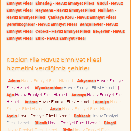
Emniyet Filesi
Elmadağ - Havuz Emniyet Filesi
Güdül - Havuz
Emniyet Filesi
Haymana - Havuz Emniyet Filesi
Nallıhan -
Havuz Emniyet Filesi
Çankaya Koru - Havuz Emniyet Filesi
Şereflikoçhisar - Havuz Emniyet Filesi
Bahçelievler - Havuz
Emniyet Filesi
Cebeci - Havuz Emniyet Filesi
Beşevler - Havuz
Emniyet Filesi
Etlik - Havuz Emniyet Filesi
Kaplan File Havuz Emniyet Filesi
hizmetini verdiğimiz şehirler
|
Adana
Havuz Emniyet Filesi Hizmeti
|
Adıyaman
Havuz Emniyet
Filesi Hizmeti
|
Afyonkarahisar
Havuz Emniyet Filesi Hizmeti
|
Ağrı
Havuz Emniyet Filesi Hizmeti
|
Amasya
Havuz Emniyet Filesi
Hizmeti
|
Ankara
Havuz Emniyet Filesi Hizmeti
|
Antalya
Havuz
Emniyet Filesi Hizmeti
|
Artvin
Havuz Emniyet Filesi Hizmeti
|
Aydın
Havuz Emniyet Filesi Hizmeti
|
Balıkesir
Havuz Emniyet
Filesi Hizmeti
|
Bilecik
Havuz Emniyet Filesi Hizmeti
|
Bingöl
Havuz Emniyet Filesi Hizmeti
|
Bitlis
Havuz Emniyet Filesi