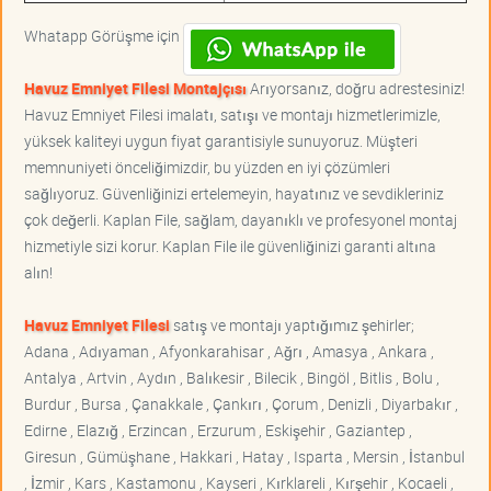
Whatapp Görüşme için
Havuz Emniyet Filesi Montajçısı
Arıyorsanız, doğru adrestesiniz!
Havuz Emniyet Filesi imalatı, satışı ve montajı hizmetlerimizle,
yüksek kaliteyi uygun fiyat garantisiyle sunuyoruz. Müşteri
memnuniyeti önceliğimizdir, bu yüzden en iyi çözümleri
sağlıyoruz. Güvenliğinizi ertelemeyin, hayatınız ve sevdikleriniz
çok değerli. Kaplan File, sağlam, dayanıklı ve profesyonel montaj
hizmetiyle sizi korur. Kaplan File ile güvenliğinizi garanti altına
alın!
Havuz Emniyet Filesi
satış ve montajı yaptığımız şehirler;
Adana , Adıyaman , Afyonkarahisar , Ağrı , Amasya , Ankara ,
Antalya , Artvin , Aydın , Balıkesir , Bilecik , Bingöl , Bitlis , Bolu ,
Burdur , Bursa , Çanakkale , Çankırı , Çorum , Denizli , Diyarbakır ,
Edirne , Elazığ , Erzincan , Erzurum , Eskişehir , Gaziantep ,
Giresun , Gümüşhane , Hakkari , Hatay , Isparta , Mersin , İstanbul
, İzmir , Kars , Kastamonu , Kayseri , Kırklareli , Kırşehir , Kocaeli ,