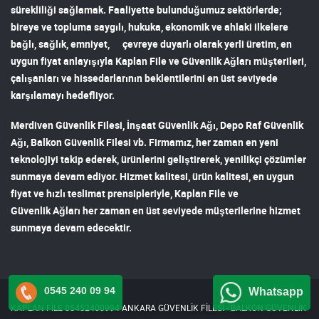
sürekliliği sağlamak. Faaliyette bulunduğumuz sektörlerde;
bireye ve topluma saygılı, hukuka, ekonomik ve ahlaki ilkelere
bağlı, sağlık, emniyet, çevreye duyarlı olarak yerli üretim, en
uygun fiyat anlayışıyla
Kaplan File ve Güvenlik Ağları
müşterileri,
çalışanları ve hissedarlarının beklentilerini en üst seviyede
karşılamayı hedefliyor.
Merdiven Güvenlik Filesi
,
İnşaat Güvenlik Ağı
,
Depo Raf Güvenlik
Ağı
,
Balkon Güvenlik Filesi
vb. Firmamız, her zaman en yeni
teknolojiyi takip ederek, ürünlerini geliştirerek, yenilikçi çözümler
sunmaya devam ediyor. Hizmet kalitesi, ürün kalitesi, en uygun
fiyat ve hızlı teslimat prensipleriyle,
Kaplan File ve
Güvenlik Ağları
her zaman en üst seviyede müşterilerine hizmet
sunmaya devam edecektir.
0545 240 09 94
Whatsapp
KAPLAN FİLE 05452400994 ANKARA GÜVENLİK FİLESİ - BALKON GÜVENLİK