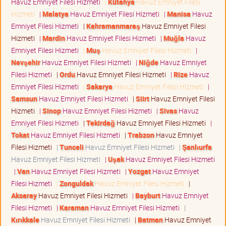
Havuz Emniyet Filesi Hizmeti
|
Kütahya
Havuz Emniyet Filesi
Hizmeti
|
Malatya
Havuz Emniyet Filesi Hizmeti
|
Manisa
Havuz
Emniyet Filesi Hizmeti
|
Kahramanmaraş
Havuz Emniyet Filesi
Hizmeti
|
Mardin
Havuz Emniyet Filesi Hizmeti
|
Muğla
Havuz
Emniyet Filesi Hizmeti
|
Muş
Havuz Emniyet Filesi Hizmeti
|
Nevşehir
Havuz Emniyet Filesi Hizmeti
|
Niğde
Havuz Emniyet
Filesi Hizmeti
|
Ordu
Havuz Emniyet Filesi Hizmeti
|
Rize
Havuz
Emniyet Filesi Hizmeti
|
Sakarya
Havuz Emniyet Filesi Hizmeti
|
Samsun
Havuz Emniyet Filesi Hizmeti
|
Siirt
Havuz Emniyet Filesi
Hizmeti
|
Sinop
Havuz Emniyet Filesi Hizmeti
|
Sivas
Havuz
Emniyet Filesi Hizmeti
|
Tekirdağ
Havuz Emniyet Filesi Hizmeti
|
Tokat
Havuz Emniyet Filesi Hizmeti
|
Trabzon
Havuz Emniyet
Filesi Hizmeti
|
Tunceli
Havuz Emniyet Filesi Hizmeti
|
Şanlıurfa
Havuz Emniyet Filesi Hizmeti
|
Uşak
Havuz Emniyet Filesi Hizmeti
|
Van
Havuz Emniyet Filesi Hizmeti
|
Yozgat
Havuz Emniyet
Filesi Hizmeti
|
Zonguldak
Havuz Emniyet Filesi Hizmeti
|
Aksaray
Havuz Emniyet Filesi Hizmeti
|
Bayburt
Havuz Emniyet
Filesi Hizmeti
|
Karaman
Havuz Emniyet Filesi Hizmeti
|
Kırıkkale
Havuz Emniyet Filesi Hizmeti
|
Batman
Havuz Emniyet