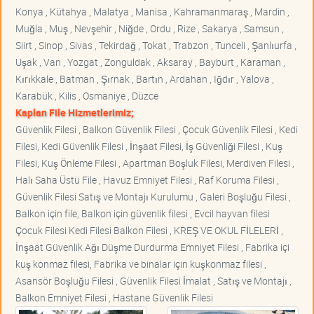
Konya , Kütahya , Malatya , Manisa , Kahramanmaraş , Mardin ,
Muğla , Muş , Nevşehir , Niğde , Ordu , Rize , Sakarya , Samsun ,
Siirt , Sinop , Sivas , Tekirdağ , Tokat , Trabzon , Tunceli , Şanlıurfa ,
Uşak , Van , Yozgat , Zonguldak , Aksaray , Bayburt , Karaman ,
Kırıkkale , Batman , Şırnak , Bartın , Ardahan , Iğdır , Yalova ,
Karabük , Kilis , Osmaniye , Düzce
Kaplan File Hizmetlerimiz;
Güvenlik Filesi , Balkon Güvenlik Filesi , Çocuk Güvenlik Filesi , Kedi
Filesi, Kedi Güvenlik Filesi , İnşaat Filesi, İş Güvenliği Filesi , Kuş
Filesi, Kuş Önleme Filesi , Apartman Boşluk Filesi, Merdiven Filesi ,
Halı Saha Üstü File , Havuz Emniyet Filesi , Raf Koruma Filesi ,
Güvenlik Filesi Satış ve Montajı Kurulumu , Galeri Boşluğu Filesi ,
Balkon için file, Balkon için güvenlik filesi , Evcil hayvan filesi
Çocuk Filesi Kedi Filesi Balkon Filesi , KREŞ VE OKUL FİLELERİ ,
İnşaat Güvenlik Ağı Düşme Durdurma Emniyet Filesi , Fabrika içi
kuş konmaz filesi, Fabrika ve binalar için kuşkonmaz filesi ,
Asansör Boşluğu Filesi , Güvenlik Filesi İmalat , Satış ve Montajı ,
Balkon Emniyet Filesi , Hastane Güvenlik Filesi