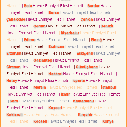
Hizmeti
|
Bolu
Havuz Emniyet Filesi Hizmeti
|
Burdur
Havuz
Emniyet Filesi Hizmeti
|
Bursa
Havuz Emniyet Filesi Hizmeti
|
Çanakkale
Havuz Emniyet Filesi Hizmeti
|
Çankırı
Havuz Emniyet
Filesi Hizmeti
|
Çorum
Havuz Emniyet Filesi Hizmeti
|
Denizli
Havuz Emniyet Filesi Hizmeti
|
Diyarbakır
Havuz Emniyet Filesi
Hizmeti
|
Edirne
Havuz Emniyet Filesi Hizmeti
|
Elazığ
Havuz
Emniyet Filesi Hizmeti
|
Erzincan
Havuz Emniyet Filesi Hizmeti
|
Erzurum
Havuz Emniyet Filesi Hizmeti
|
Eskişehir
Havuz Emniyet
Filesi Hizmeti
|
Gaziantep
Havuz Emniyet Filesi Hizmeti
|
Giresun
Havuz Emniyet Filesi Hizmeti
|
Gümüşhane
Havuz
Emniyet Filesi Hizmeti
|
Hakkari
Havuz Emniyet Filesi Hizmeti
|
Hatay
Havuz Emniyet Filesi Hizmeti
|
Isparta
Havuz Emniyet
Filesi Hizmeti
|
Mersin
Havuz Emniyet Filesi Hizmeti
|
İstanbul
Havuz Emniyet Filesi Hizmeti
|
İzmir
Havuz Emniyet Filesi Hizmeti
|
Kars
Havuz Emniyet Filesi Hizmeti
|
Kastamonu
Havuz
Emniyet Filesi Hizmeti
|
Kayseri
Havuz Emniyet Filesi Hizmeti
|
Kırklareli
Havuz Emniyet Filesi Hizmeti
|
Kırşehir
Havuz Emniyet
Filesi Hizmeti
|
Kocaeli
Havuz Emniyet Filesi Hizmeti
|
Konya