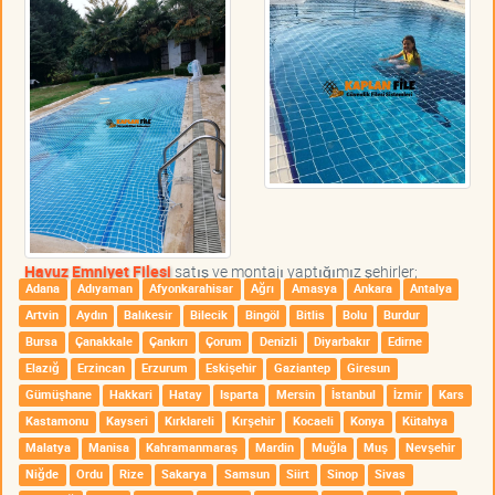
Havuz Emniyet Filesi
satış ve montajı yaptığımız şehirler;
Adana
Adıyaman
Afyonkarahisar
Ağrı
Amasya
Ankara
Antalya
Artvin
Aydın
Balıkesir
Bilecik
Bingöl
Bitlis
Bolu
Burdur
Bursa
Çanakkale
Çankırı
Çorum
Denizli
Diyarbakır
Edirne
Elazığ
Erzincan
Erzurum
Eskişehir
Gaziantep
Giresun
Gümüşhane
Hakkari
Hatay
Isparta
Mersin
İstanbul
İzmir
Kars
Kastamonu
Kayseri
Kırklareli
Kırşehir
Kocaeli
Konya
Kütahya
Malatya
Manisa
Kahramanmaraş
Mardin
Muğla
Muş
Nevşehir
Niğde
Ordu
Rize
Sakarya
Samsun
Siirt
Sinop
Sivas