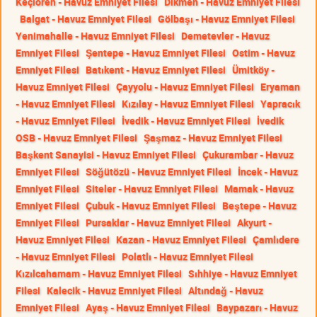
Keçiören - Havuz Emniyet Filesi
Dikmen - Havuz Emniyet Filesi
Balgat - Havuz Emniyet Filesi
Gölbaşı - Havuz Emniyet Filesi
Yenimahalle - Havuz Emniyet Filesi
Demetevler - Havuz
Emniyet Filesi
Şentepe - Havuz Emniyet Filesi
Ostim - Havuz
Emniyet Filesi
Batıkent - Havuz Emniyet Filesi
Ümitköy -
Havuz Emniyet Filesi
Çayyolu - Havuz Emniyet Filesi
Eryaman
- Havuz Emniyet Filesi
Kızılay - Havuz Emniyet Filesi
Yapracık
- Havuz Emniyet Filesi
İvedik - Havuz Emniyet Filesi
İvedik
OSB - Havuz Emniyet Filesi
Şaşmaz - Havuz Emniyet Filesi
Başkent Sanayisi - Havuz Emniyet Filesi
Çukurambar - Havuz
Emniyet Filesi
Söğütözü - Havuz Emniyet Filesi
İncek - Havuz
Emniyet Filesi
Siteler - Havuz Emniyet Filesi
Mamak - Havuz
Emniyet Filesi
Çubuk - Havuz Emniyet Filesi
Beştepe - Havuz
Emniyet Filesi
Pursaklar - Havuz Emniyet Filesi
Akyurt -
Havuz Emniyet Filesi
Kazan - Havuz Emniyet Filesi
Çamlıdere
- Havuz Emniyet Filesi
Polatlı - Havuz Emniyet Filesi
Kızılcahamam - Havuz Emniyet Filesi
Sıhhiye - Havuz Emniyet
Filesi
Kalecik - Havuz Emniyet Filesi
Altındağ - Havuz
Emniyet Filesi
Ayaş - Havuz Emniyet Filesi
Baypazarı - Havuz