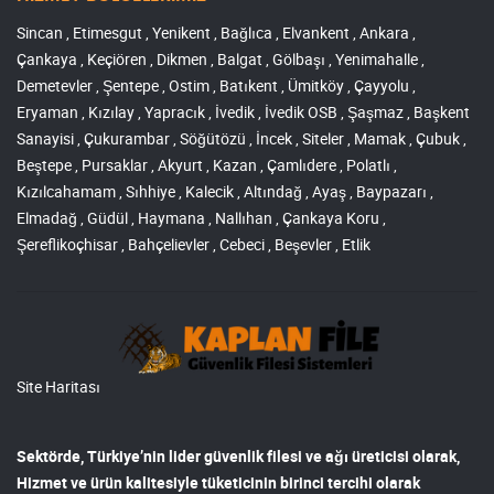
Sincan , Etimesgut , Yenikent , Bağlıca , Elvankent , Ankara ,
Çankaya , Keçiören , Dikmen , Balgat , Gölbaşı , Yenimahalle ,
Demetevler , Şentepe , Ostim , Batıkent , Ümitköy , Çayyolu ,
Eryaman , Kızılay , Yapracık , İvedik , İvedik OSB , Şaşmaz , Başkent
Sanayisi , Çukurambar , Söğütözü , İncek , Siteler , Mamak , Çubuk ,
Beştepe , Pursaklar , Akyurt , Kazan , Çamlıdere , Polatlı ,
Kızılcahamam , Sıhhiye , Kalecik , Altındağ , Ayaş , Baypazarı ,
Elmadağ , Güdül , Haymana , Nallıhan , Çankaya Koru ,
Şereflikoçhisar , Bahçelievler , Cebeci , Beşevler , Etlik
Site Haritası
Sektörde, Türkiye’nin lider
güvenlik filesi ve ağı
üreticisi olarak,
Hizmet ve ürün kalitesiyle tüketicinin birinci tercihi olarak