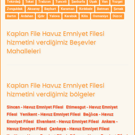
Tekirdağ
Tokat
Trabzon
Tunceli
Şanlıurfa
Uşak
Van
Yozgat
Zonguldak
Aksaray
Bayburt
Karaman
Kırıkkale
Batman
Şırnak
Bartın
Ardahan
Iğdır
Yalova
Karabük
Kilis
Osmaniye
Düzce
Kaplan File Havuz Emniyet Filesi
hizmetini verdiğimiz Beşevler
Mahalleleri
Kaplan File Havuz Emniyet Filesi
hizmetini verdiğimiz bölgeler
Sincan - Havuz Emniyet Filesi
Etimesgut - Havuz Emniyet
Filesi
Yenikent - Havuz Emniyet Filesi
Bağlıca - Havuz
Emniyet Filesi
Elvankent - Havuz Emniyet Filesi
Ankara -
Havuz Emniyet Filesi
Çankaya - Havuz Emniyet Filesi