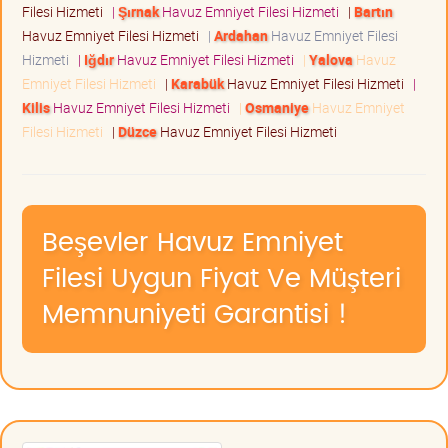
Filesi Hizmeti
|
Şırnak
Havuz Emniyet Filesi Hizmeti
|
Bartın
Havuz Emniyet Filesi Hizmeti
|
Ardahan
Havuz Emniyet Filesi
Hizmeti
|
Iğdır
Havuz Emniyet Filesi Hizmeti
|
Yalova
Havuz
Emniyet Filesi Hizmeti
|
Karabük
Havuz Emniyet Filesi Hizmeti
|
Kilis
Havuz Emniyet Filesi Hizmeti
|
Osmaniye
Havuz Emniyet
Filesi Hizmeti
|
Düzce
Havuz Emniyet Filesi Hizmeti
Beşevler Havuz Emniyet
Filesi Uygun Fiyat Ve Müşteri
Memnuniyeti Garantisi !