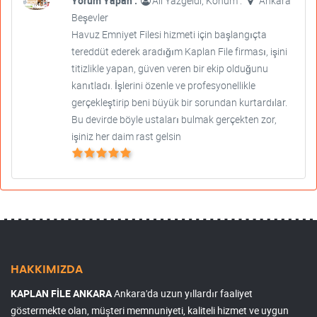
Yorum Yapan :
Ali Yazgeldi, Konum :
Ankara
Beşevler
Havuz Emniyet Filesi hizmeti için başlangıçta
tereddüt ederek aradığım Kaplan File firması, işini
titizlikle yapan, güven veren bir ekip olduğunu
kanıtladı. İşlerini özenle ve profesyonellikle
gerçekleştirip beni büyük bir sorundan kurtardılar.
Bu devirde böyle ustaları bulmak gerçekten zor,
işiniz her daim rast gelsin
HAKKIMIZDA
KAPLAN FİLE ANKARA
Ankara'da uzun yıllardır faaliyet
göstermekte olan, müşteri memnuniyeti, kaliteli hizmet ve uygun