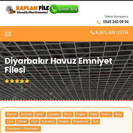
Telefon Numaramız:
0545 240 09 94
KAPLAN USTA
Menu
Diyarbakır Havuz Emniyet
Filesi
Bismil
Çermik
Çınar
Çüngüş
Dicle
Ergani
Hani
Hazro
Kulp
Lice
Silvan
Eğil
Kocaköy
Bağlar
Kayapınar
Sur
Yenişehir / Diyarbakır