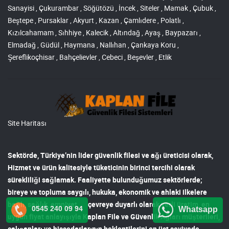
Sanayisi , Çukurambar , Söğütözü , İncek , Siteler , Mamak , Çubuk ,
Beştepe , Pursaklar , Akyurt , Kazan , Çamlıdere , Polatlı ,
Kızılcahamam , Sıhhiye , Kalecik , Altındağ , Ayaş , Baypazarı ,
Elmadağ , Güdül , Haymana , Nallıhan , Çankaya Koru ,
Şereflikoçhisar , Bahçelievler , Cebeci , Beşevler , Etlik
Site Haritası
Sektörde, Türkiye’nin lider
güvenlik filesi ve ağı
üreticisi olarak,
Hizmet ve ürün kalitesiyle tüketicinin birinci tercihi olarak
sürekliliği sağlamak. Faaliyette bulunduğumuz sektörlerde;
bireye ve topluma saygılı, hukuka, ekonomik ve ahlaki ilkelere
bağlı, sağlık, emniyet, çevreye duyarlı olarak yerli üretim, en
0545 240 09 94
Whatsapp
uygun fiyat anlayışıyla
Kaplan File ve Güvenlik Ağları
müşterileri,
çalışanları ve hissedarlarının beklentilerini en üst seviyede