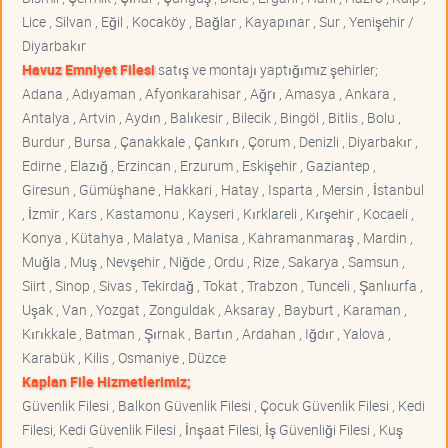
Lice , Silvan , Eğil , Kocaköy , Bağlar , Kayapınar , Sur , Yenişehir /
Diyarbakır
Havuz Emniyet Filesi
satış ve montajı yaptığımız şehirler;
Adana , Adıyaman , Afyonkarahisar , Ağrı , Amasya , Ankara ,
Antalya , Artvin , Aydın , Balıkesir , Bilecik , Bingöl , Bitlis , Bolu ,
Burdur , Bursa , Çanakkale , Çankırı , Çorum , Denizli , Diyarbakır ,
Edirne , Elazığ , Erzincan , Erzurum , Eskişehir , Gaziantep ,
Giresun , Gümüşhane , Hakkari , Hatay , Isparta , Mersin , İstanbul
, İzmir , Kars , Kastamonu , Kayseri , Kırklareli , Kırşehir , Kocaeli ,
Konya , Kütahya , Malatya , Manisa , Kahramanmaraş , Mardin ,
Muğla , Muş , Nevşehir , Niğde , Ordu , Rize , Sakarya , Samsun ,
Siirt , Sinop , Sivas , Tekirdağ , Tokat , Trabzon , Tunceli , Şanlıurfa ,
Uşak , Van , Yozgat , Zonguldak , Aksaray , Bayburt , Karaman ,
Kırıkkale , Batman , Şırnak , Bartın , Ardahan , Iğdır , Yalova ,
Karabük , Kilis , Osmaniye , Düzce
Kaplan File Hizmetlerimiz;
Güvenlik Filesi , Balkon Güvenlik Filesi , Çocuk Güvenlik Filesi , Kedi
Filesi, Kedi Güvenlik Filesi , İnşaat Filesi, İş Güvenliği Filesi , Kuş