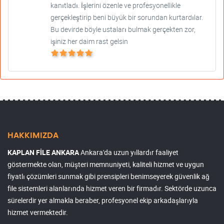
kanıtladı. İşlerini özenle ve profesyonellikle
gerçekleştirip beni büyük bir sorundan kurtardılar.
Bu devirde böyle ustaları bulmak gerçekten zor,
işiniz her daim rast gelsin
HAKKIMIZDA
KAPLAN FİLE ANKARA
Ankara'da uzun yıllardır faaliyet
göstermekte olan, müşteri memnuniyeti, kaliteli hizmet ve uygun
fiyatlı çözümleri sunmak gibi prensipleri benimseyerek güvenlik ağ
file sistemleri alanlarında hizmet veren bir firmadır. Sektörde uzunca
sürelerdir yer almakla beraber, profesyonel ekip arkadaşlarıyla
hizmet vermektedir.