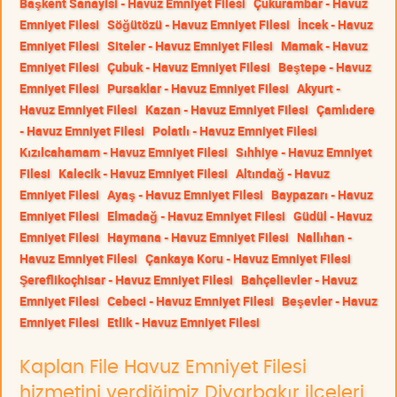
Başkent Sanayisi - Havuz Emniyet Filesi
Çukurambar - Havuz
Emniyet Filesi
Söğütözü - Havuz Emniyet Filesi
İncek - Havuz
Emniyet Filesi
Siteler - Havuz Emniyet Filesi
Mamak - Havuz
Emniyet Filesi
Çubuk - Havuz Emniyet Filesi
Beştepe - Havuz
Emniyet Filesi
Pursaklar - Havuz Emniyet Filesi
Akyurt -
Havuz Emniyet Filesi
Kazan - Havuz Emniyet Filesi
Çamlıdere
- Havuz Emniyet Filesi
Polatlı - Havuz Emniyet Filesi
Kızılcahamam - Havuz Emniyet Filesi
Sıhhiye - Havuz Emniyet
Filesi
Kalecik - Havuz Emniyet Filesi
Altındağ - Havuz
Emniyet Filesi
Ayaş - Havuz Emniyet Filesi
Baypazarı - Havuz
Emniyet Filesi
Elmadağ - Havuz Emniyet Filesi
Güdül - Havuz
Emniyet Filesi
Haymana - Havuz Emniyet Filesi
Nallıhan -
Havuz Emniyet Filesi
Çankaya Koru - Havuz Emniyet Filesi
Şereflikoçhisar - Havuz Emniyet Filesi
Bahçelievler - Havuz
Emniyet Filesi
Cebeci - Havuz Emniyet Filesi
Beşevler - Havuz
Emniyet Filesi
Etlik - Havuz Emniyet Filesi
Kaplan File Havuz Emniyet Filesi
hizmetini verdiğimiz Diyarbakır ilçeleri