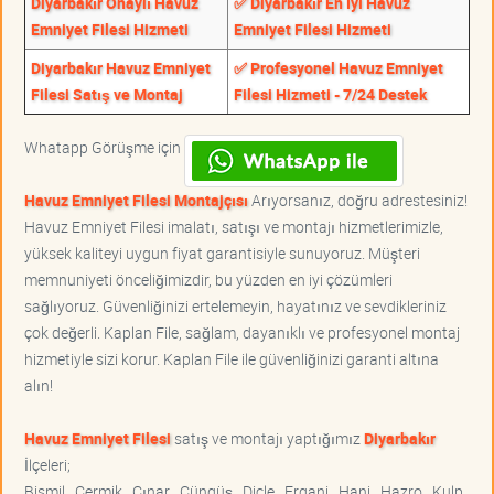
Diyarbakır Onaylı Havuz
✅ Diyarbakır En İyi Havuz
Emniyet Filesi Hizmeti
Emniyet Filesi Hizmeti
Diyarbakır Havuz Emniyet
✅ Profesyonel Havuz Emniyet
Filesi Satış ve Montaj
Filesi Hizmeti - 7/24 Destek
Whatapp Görüşme için
Havuz Emniyet Filesi Montajçısı
Arıyorsanız, doğru adrestesiniz!
Havuz Emniyet Filesi imalatı, satışı ve montajı hizmetlerimizle,
yüksek kaliteyi uygun fiyat garantisiyle sunuyoruz. Müşteri
memnuniyeti önceliğimizdir, bu yüzden en iyi çözümleri
sağlıyoruz. Güvenliğinizi ertelemeyin, hayatınız ve sevdikleriniz
çok değerli. Kaplan File, sağlam, dayanıklı ve profesyonel montaj
hizmetiyle sizi korur. Kaplan File ile güvenliğinizi garanti altına
alın!
Havuz Emniyet Filesi
satış ve montajı yaptığımız
Diyarbakır
İlçeleri;
Bismil , Çermik , Çınar , Çüngüş , Dicle , Ergani , Hani , Hazro , Kulp ,