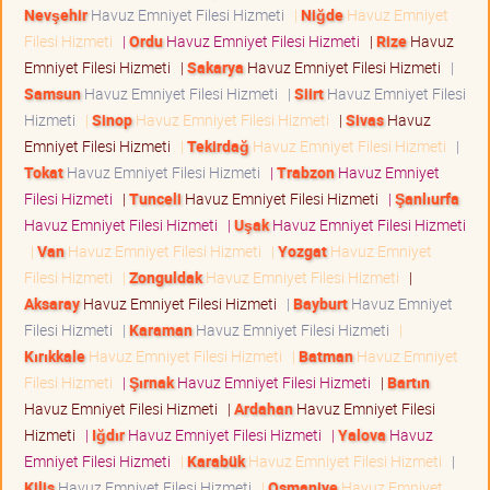
Nevşehir
Havuz Emniyet Filesi Hizmeti
|
Niğde
Havuz Emniyet
Filesi Hizmeti
|
Ordu
Havuz Emniyet Filesi Hizmeti
|
Rize
Havuz
Emniyet Filesi Hizmeti
|
Sakarya
Havuz Emniyet Filesi Hizmeti
|
Samsun
Havuz Emniyet Filesi Hizmeti
|
Siirt
Havuz Emniyet Filesi
Hizmeti
|
Sinop
Havuz Emniyet Filesi Hizmeti
|
Sivas
Havuz
Emniyet Filesi Hizmeti
|
Tekirdağ
Havuz Emniyet Filesi Hizmeti
|
Tokat
Havuz Emniyet Filesi Hizmeti
|
Trabzon
Havuz Emniyet
Filesi Hizmeti
|
Tunceli
Havuz Emniyet Filesi Hizmeti
|
Şanlıurfa
Havuz Emniyet Filesi Hizmeti
|
Uşak
Havuz Emniyet Filesi Hizmeti
|
Van
Havuz Emniyet Filesi Hizmeti
|
Yozgat
Havuz Emniyet
Filesi Hizmeti
|
Zonguldak
Havuz Emniyet Filesi Hizmeti
|
Aksaray
Havuz Emniyet Filesi Hizmeti
|
Bayburt
Havuz Emniyet
Filesi Hizmeti
|
Karaman
Havuz Emniyet Filesi Hizmeti
|
Kırıkkale
Havuz Emniyet Filesi Hizmeti
|
Batman
Havuz Emniyet
Filesi Hizmeti
|
Şırnak
Havuz Emniyet Filesi Hizmeti
|
Bartın
Havuz Emniyet Filesi Hizmeti
|
Ardahan
Havuz Emniyet Filesi
Hizmeti
|
Iğdır
Havuz Emniyet Filesi Hizmeti
|
Yalova
Havuz
Emniyet Filesi Hizmeti
|
Karabük
Havuz Emniyet Filesi Hizmeti
|
Kilis
Havuz Emniyet Filesi Hizmeti
|
Osmaniye
Havuz Emniyet