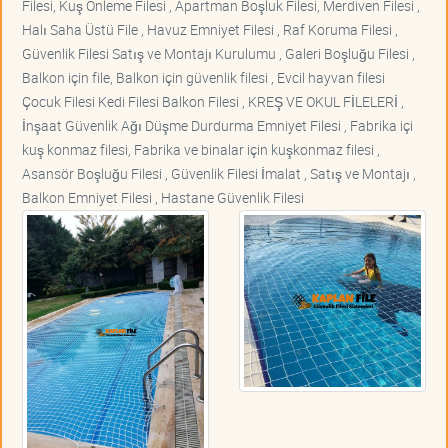
Filesi, Kuş Önleme Filesi , Apartman Boşluk Filesi, Merdiven Filesi ,
Halı Saha Üstü File , Havuz Emniyet Filesi , Raf Koruma Filesi ,
Güvenlik Filesi Satış ve Montajı Kurulumu , Galeri Boşluğu Filesi ,
Balkon için file, Balkon için güvenlik filesi , Evcil hayvan filesi
Çocuk Filesi Kedi Filesi Balkon Filesi , KREŞ VE OKUL FİLELERİ ,
İnşaat Güvenlik Ağı Düşme Durdurma Emniyet Filesi , Fabrika içi
kuş konmaz filesi, Fabrika ve binalar için kuşkonmaz filesi ,
Asansör Boşluğu Filesi , Güvenlik Filesi İmalat , Satış ve Montajı ,
Balkon Emniyet Filesi , Hastane Güvenlik Filesi