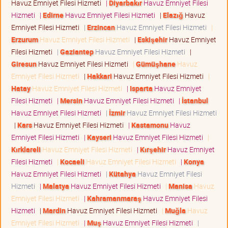
Havuz Emniyet Filesi Hizmeti
|
Diyarbakır
Havuz Emniyet Filesi
Hizmeti
|
Edirne
Havuz Emniyet Filesi Hizmeti
|
Elazığ
Havuz
Emniyet Filesi Hizmeti
|
Erzincan
Havuz Emniyet Filesi Hizmeti
|
Erzurum
Havuz Emniyet Filesi Hizmeti
|
Eskişehir
Havuz Emniyet
Filesi Hizmeti
|
Gaziantep
Havuz Emniyet Filesi Hizmeti
|
Giresun
Havuz Emniyet Filesi Hizmeti
|
Gümüşhane
Havuz
Emniyet Filesi Hizmeti
|
Hakkari
Havuz Emniyet Filesi Hizmeti
|
Hatay
Havuz Emniyet Filesi Hizmeti
|
Isparta
Havuz Emniyet
Filesi Hizmeti
|
Mersin
Havuz Emniyet Filesi Hizmeti
|
İstanbul
Havuz Emniyet Filesi Hizmeti
|
İzmir
Havuz Emniyet Filesi Hizmeti
|
Kars
Havuz Emniyet Filesi Hizmeti
|
Kastamonu
Havuz
Emniyet Filesi Hizmeti
|
Kayseri
Havuz Emniyet Filesi Hizmeti
|
Kırklareli
Havuz Emniyet Filesi Hizmeti
|
Kırşehir
Havuz Emniyet
Filesi Hizmeti
|
Kocaeli
Havuz Emniyet Filesi Hizmeti
|
Konya
Havuz Emniyet Filesi Hizmeti
|
Kütahya
Havuz Emniyet Filesi
Hizmeti
|
Malatya
Havuz Emniyet Filesi Hizmeti
|
Manisa
Havuz
Emniyet Filesi Hizmeti
|
Kahramanmaraş
Havuz Emniyet Filesi
Hizmeti
|
Mardin
Havuz Emniyet Filesi Hizmeti
|
Muğla
Havuz
Emniyet Filesi Hizmeti
|
Muş
Havuz Emniyet Filesi Hizmeti
|