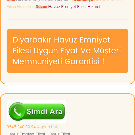
Filesi Hizmeti
|
Düzce
Havuz Emniyet Filesi Hizmeti
Diyarbakır Havuz Emniyet
Filesi Uygun Fiyat Ve Müşteri
Memnuniyeti Garantisi !
0545 240 09 94 Kaplan Usta
Havuz Emniyet Filesi , Havuz Filesi ,