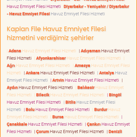
Havuz Emniyet Filesi Hizmeti
Diyarbakır - Yenişehir / Diyarbakır
- Havuz Emniyet Filesi
Havuz Emniyet Filesi Hizmeti
Kaplan File Havuz Emniyet Filesi
hizmetini verdiğimiz şehirler
|
Adana
Havuz Emniyet Filesi Hizmeti
|
Adıyaman
Havuz Emniyet
Filesi Hizmeti
|
Afyonkarahisar
Havuz Emniyet Filesi Hizmeti
|
Ağrı
Havuz Emniyet Filesi Hizmeti
|
Amasya
Havuz Emniyet Filesi
Hizmeti
|
Ankara
Havuz Emniyet Filesi Hizmeti
|
Antalya
Havuz
Emniyet Filesi Hizmeti
|
Artvin
Havuz Emniyet Filesi Hizmeti
|
Aydın
Havuz Emniyet Filesi Hizmeti
|
Balıkesir
Havuz Emniyet
Filesi Hizmeti
|
Bilecik
Havuz Emniyet Filesi Hizmeti
|
Bingöl
Havuz Emniyet Filesi Hizmeti
|
Bitlis
Havuz Emniyet Filesi
Hizmeti
|
Bolu
Havuz Emniyet Filesi Hizmeti
|
Burdur
Havuz
Emniyet Filesi Hizmeti
|
Bursa
Havuz Emniyet Filesi Hizmeti
|
Çanakkale
Havuz Emniyet Filesi Hizmeti
|
Çankırı
Havuz Emniyet
Filesi Hizmeti
|
Çorum
Havuz Emniyet Filesi Hizmeti
|
Denizli