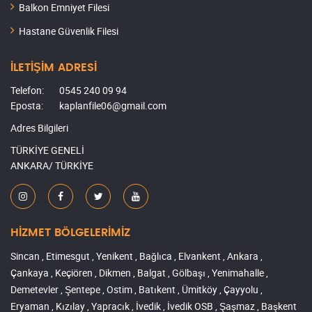
Balkon Emniyet Filesi
Hastane Güvenlik Filesi
İLETİŞİM ADRESİ
Telefon:
0545 240 09 94
Eposta:
kaplanfile06@gmail.com
Adres Bilgileri
TÜRKİYE GENELİ
ANKARA/ TÜRKİYE
HİZMET BÖLGELERİMİZ
Sincan , Etimesgut , Yenikent , Bağlıca , Elvankent , Ankara ,
Çankaya , Keçiören , Dikmen , Balgat , Gölbaşı , Yenimahalle ,
Demetevler , Şentepe , Ostim , Batıkent , Ümitköy , Çayyolu ,
Eryaman , Kızılay , Yapracık , İvedik , İvedik OSB , Şaşmaz , Başkent