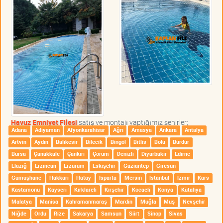
Havuz Emniyet Filesi
satış ve montajı yaptığımız şehirler;
Adana
Adıyaman
Afyonkarahisar
Ağrı
Amasya
Ankara
Antalya
Artvin
Aydın
Balıkesir
Bilecik
Bingöl
Bitlis
Bolu
Burdur
Bursa
Çanakkale
Çankırı
Çorum
Denizli
Diyarbakır
Edirne
Elazığ
Erzincan
Erzurum
Eskişehir
Gaziantep
Giresun
Gümüşhane
Hakkari
Hatay
Isparta
Mersin
İstanbul
İzmir
Kars
Kastamonu
Kayseri
Kırklareli
Kırşehir
Kocaeli
Konya
Kütahya
Malatya
Manisa
Kahramanmaraş
Mardin
Muğla
Muş
Nevşehir
Niğde
Ordu
Rize
Sakarya
Samsun
Siirt
Sinop
Sivas