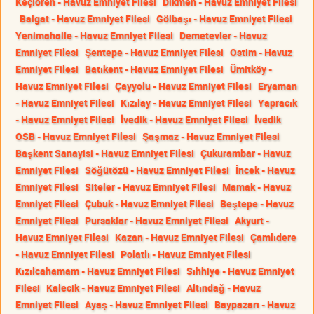
Keçiören - Havuz Emniyet Filesi
Dikmen - Havuz Emniyet Filesi
Balgat - Havuz Emniyet Filesi
Gölbaşı - Havuz Emniyet Filesi
Yenimahalle - Havuz Emniyet Filesi
Demetevler - Havuz
Emniyet Filesi
Şentepe - Havuz Emniyet Filesi
Ostim - Havuz
Emniyet Filesi
Batıkent - Havuz Emniyet Filesi
Ümitköy -
Havuz Emniyet Filesi
Çayyolu - Havuz Emniyet Filesi
Eryaman
- Havuz Emniyet Filesi
Kızılay - Havuz Emniyet Filesi
Yapracık
- Havuz Emniyet Filesi
İvedik - Havuz Emniyet Filesi
İvedik
OSB - Havuz Emniyet Filesi
Şaşmaz - Havuz Emniyet Filesi
Başkent Sanayisi - Havuz Emniyet Filesi
Çukurambar - Havuz
Emniyet Filesi
Söğütözü - Havuz Emniyet Filesi
İncek - Havuz
Emniyet Filesi
Siteler - Havuz Emniyet Filesi
Mamak - Havuz
Emniyet Filesi
Çubuk - Havuz Emniyet Filesi
Beştepe - Havuz
Emniyet Filesi
Pursaklar - Havuz Emniyet Filesi
Akyurt -
Havuz Emniyet Filesi
Kazan - Havuz Emniyet Filesi
Çamlıdere
- Havuz Emniyet Filesi
Polatlı - Havuz Emniyet Filesi
Kızılcahamam - Havuz Emniyet Filesi
Sıhhiye - Havuz Emniyet
Filesi
Kalecik - Havuz Emniyet Filesi
Altındağ - Havuz
Emniyet Filesi
Ayaş - Havuz Emniyet Filesi
Baypazarı - Havuz