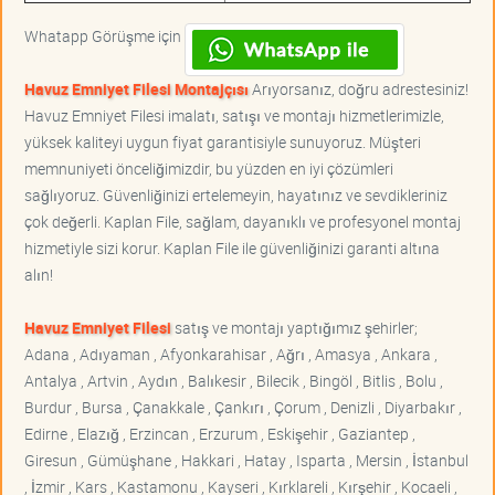
Whatapp Görüşme için
Havuz Emniyet Filesi Montajçısı
Arıyorsanız, doğru adrestesiniz!
Havuz Emniyet Filesi imalatı, satışı ve montajı hizmetlerimizle,
yüksek kaliteyi uygun fiyat garantisiyle sunuyoruz. Müşteri
memnuniyeti önceliğimizdir, bu yüzden en iyi çözümleri
sağlıyoruz. Güvenliğinizi ertelemeyin, hayatınız ve sevdikleriniz
çok değerli. Kaplan File, sağlam, dayanıklı ve profesyonel montaj
hizmetiyle sizi korur. Kaplan File ile güvenliğinizi garanti altına
alın!
Havuz Emniyet Filesi
satış ve montajı yaptığımız şehirler;
Adana , Adıyaman , Afyonkarahisar , Ağrı , Amasya , Ankara ,
Antalya , Artvin , Aydın , Balıkesir , Bilecik , Bingöl , Bitlis , Bolu ,
Burdur , Bursa , Çanakkale , Çankırı , Çorum , Denizli , Diyarbakır ,
Edirne , Elazığ , Erzincan , Erzurum , Eskişehir , Gaziantep ,
Giresun , Gümüşhane , Hakkari , Hatay , Isparta , Mersin , İstanbul
, İzmir , Kars , Kastamonu , Kayseri , Kırklareli , Kırşehir , Kocaeli ,