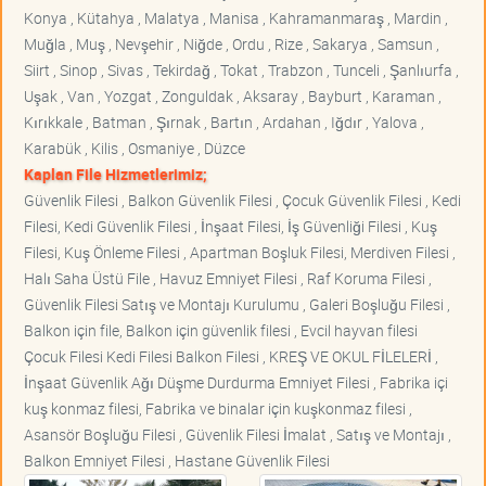
Konya , Kütahya , Malatya , Manisa , Kahramanmaraş , Mardin ,
Muğla , Muş , Nevşehir , Niğde , Ordu , Rize , Sakarya , Samsun ,
Siirt , Sinop , Sivas , Tekirdağ , Tokat , Trabzon , Tunceli , Şanlıurfa ,
Uşak , Van , Yozgat , Zonguldak , Aksaray , Bayburt , Karaman ,
Kırıkkale , Batman , Şırnak , Bartın , Ardahan , Iğdır , Yalova ,
Karabük , Kilis , Osmaniye , Düzce
Kaplan File Hizmetlerimiz;
Güvenlik Filesi , Balkon Güvenlik Filesi , Çocuk Güvenlik Filesi , Kedi
Filesi, Kedi Güvenlik Filesi , İnşaat Filesi, İş Güvenliği Filesi , Kuş
Filesi, Kuş Önleme Filesi , Apartman Boşluk Filesi, Merdiven Filesi ,
Halı Saha Üstü File , Havuz Emniyet Filesi , Raf Koruma Filesi ,
Güvenlik Filesi Satış ve Montajı Kurulumu , Galeri Boşluğu Filesi ,
Balkon için file, Balkon için güvenlik filesi , Evcil hayvan filesi
Çocuk Filesi Kedi Filesi Balkon Filesi , KREŞ VE OKUL FİLELERİ ,
İnşaat Güvenlik Ağı Düşme Durdurma Emniyet Filesi , Fabrika içi
kuş konmaz filesi, Fabrika ve binalar için kuşkonmaz filesi ,
Asansör Boşluğu Filesi , Güvenlik Filesi İmalat , Satış ve Montajı ,
Balkon Emniyet Filesi , Hastane Güvenlik Filesi