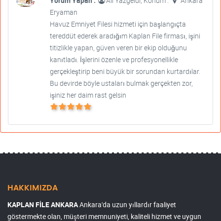
Yorum Yapan :
Ali Yazgeldi, Konum :
Ankara
Eryaman
Havuz Emniyet Filesi hizmeti için başlangıçta
tereddüt ederek aradığım Kaplan File firması, işini
titizlikle yapan, güven veren bir ekip olduğunu
kanıtladı. İşlerini özenle ve profesyonellikle
gerçekleştirip beni büyük bir sorundan kurtardılar.
Bu devirde böyle ustaları bulmak gerçekten zor,
işiniz her daim rast gelsin
HAKKIMIZDA
KAPLAN FİLE ANKARA
Ankara'da uzun yıllardır faaliyet
göstermekte olan, müşteri memnuniyeti, kaliteli hizmet ve uygun