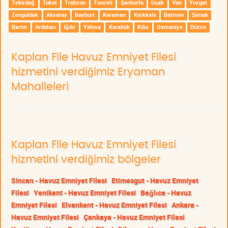
Tekirdağ
Tokat
Trabzon
Tunceli
Şanlıurfa
Uşak
Van
Yozgat
Zonguldak
Aksaray
Bayburt
Karaman
Kırıkkale
Batman
Şırnak
Bartın
Ardahan
Iğdır
Yalova
Karabük
Kilis
Osmaniye
Düzce
Kaplan File Havuz Emniyet Filesi
hizmetini verdiğimiz Eryaman
Mahalleleri
Kaplan File Havuz Emniyet Filesi
hizmetini verdiğimiz bölgeler
Sincan - Havuz Emniyet Filesi
Etimesgut - Havuz Emniyet
Filesi
Yenikent - Havuz Emniyet Filesi
Bağlıca - Havuz
Emniyet Filesi
Elvankent - Havuz Emniyet Filesi
Ankara -
Havuz Emniyet Filesi
Çankaya - Havuz Emniyet Filesi