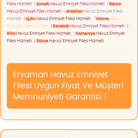
Filesi Hizmeti
|
Şırnak
Havuz Emniyet Filesi Hizmeti
|
Bartın
Havuz Emniyet Filesi Hizmeti
|
Ardahan
Havuz Emniyet Filesi
Hizmeti
|
Iğdır
Havuz Emniyet Filesi Hizmeti
|
Yalova
Havuz
Emniyet Filesi Hizmeti
|
Karabük
Havuz Emniyet Filesi Hizmeti
|
Kilis
Havuz Emniyet Filesi Hizmeti
|
Osmaniye
Havuz Emniyet
Filesi Hizmeti
|
Düzce
Havuz Emniyet Filesi Hizmeti
Eryaman Havuz Emniyet
Filesi Uygun Fiyat Ve Müşteri
Memnuniyeti Garantisi !