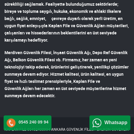
sürekliliği sağlamak. Faaliyette bulunduğumuz sektörlerde;
bireye ve topluma saygılı, hukuka, ekonomik ve ahlaki ilkelere
bağlı, sağlık, emniyet, çevreye duyarlı olarak yerli üretim, en
uygun fiyat anlayışıyla
Kaplan File ve Güvenlik Ağları
müşterileri,
çalışanları ve hissedarlarının beklentilerini en üst seviyede
karşılamayı hedefliyor.
Merdiven Güvenlik Filesi
,
İnşaat Güvenlik Ağı
,
Depo Raf Güvenlik
Ağı
,
Balkon Güvenlik Filesi
vb. Firmamız, her zaman en yeni
teknolojiyi takip ederek, ürünlerini geliştirerek, yenilikçi çözümler
sunmaya devam ediyor. Hizmet kalitesi, ürün kalitesi, en uygun
fiyat ve hızlı teslimat prensipleriyle,
Kaplan File ve
Güvenlik Ağları
her zaman en üst seviyede müşterilerine hizmet
sunmaya devam edecektir.
0545 240 09 94
Whatsapp
KAPLAN FİLE 05452400994 ANKARA GÜVENLİK FİLESİ - BALKON GÜVENLİK