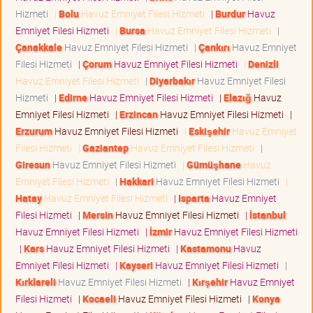
Hizmeti
|
Bolu
Havuz Emniyet Filesi Hizmeti
|
Burdur
Havuz
Emniyet Filesi Hizmeti
|
Bursa
Havuz Emniyet Filesi Hizmeti
|
Çanakkale
Havuz Emniyet Filesi Hizmeti
|
Çankırı
Havuz Emniyet
Filesi Hizmeti
|
Çorum
Havuz Emniyet Filesi Hizmeti
|
Denizli
Havuz Emniyet Filesi Hizmeti
|
Diyarbakır
Havuz Emniyet Filesi
Hizmeti
|
Edirne
Havuz Emniyet Filesi Hizmeti
|
Elazığ
Havuz
Emniyet Filesi Hizmeti
|
Erzincan
Havuz Emniyet Filesi Hizmeti
|
Erzurum
Havuz Emniyet Filesi Hizmeti
|
Eskişehir
Havuz Emniyet
Filesi Hizmeti
|
Gaziantep
Havuz Emniyet Filesi Hizmeti
|
Giresun
Havuz Emniyet Filesi Hizmeti
|
Gümüşhane
Havuz
Emniyet Filesi Hizmeti
|
Hakkari
Havuz Emniyet Filesi Hizmeti
|
Hatay
Havuz Emniyet Filesi Hizmeti
|
Isparta
Havuz Emniyet
Filesi Hizmeti
|
Mersin
Havuz Emniyet Filesi Hizmeti
|
İstanbul
Havuz Emniyet Filesi Hizmeti
|
İzmir
Havuz Emniyet Filesi Hizmeti
|
Kars
Havuz Emniyet Filesi Hizmeti
|
Kastamonu
Havuz
Emniyet Filesi Hizmeti
|
Kayseri
Havuz Emniyet Filesi Hizmeti
|
Kırklareli
Havuz Emniyet Filesi Hizmeti
|
Kırşehir
Havuz Emniyet
Filesi Hizmeti
|
Kocaeli
Havuz Emniyet Filesi Hizmeti
|
Konya