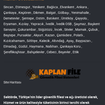
Sincan , Etimesgut , Yenikent , Bağlıca , Elvankent , Ankara ,
Çankaya , Keçiören , Dikmen , Balgat , Gölbaşı , Yenimahalle ,
Demetevler , Şentepe , Ostim , Batıkent , Ümitköy , Çayyolu ,
Eryaman , Kızılay , Yapracık , İvedik , İvedik OSB , Şaşmaz , Başkent
Sanayisi , Çukurambar , Söğütözü , İncek , Siteler , Mamak , Çubuk ,
Beştepe , Pursaklar , Akyurt , Kazan , Çamlıdere , Polatlı ,
Kızılcahamam , Sıhhiye , Kalecik , Altındağ , Ayaş , Baypazarı ,
Elmadağ , Güdül , Haymana , Nallıhan , Çankaya Koru ,
Şereflikoçhisar , Bahçelievler , Cebeci , Beşevler , Etlik
Site Haritası
Sektörde, Türkiye’nin lider
güvenlik filesi ve ağı
üreticisi olarak,
Hizmet ve ürün kalitesiyle tüketicinin birinci tercihi olarak