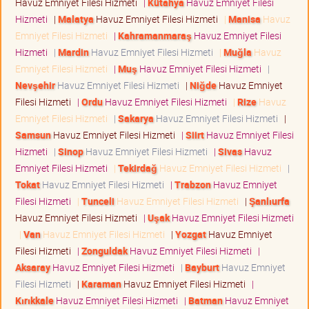
Havuz Emniyet Filesi Hizmeti
|
Kütahya
Havuz Emniyet Filesi
Hizmeti
|
Malatya
Havuz Emniyet Filesi Hizmeti
|
Manisa
Havuz
Emniyet Filesi Hizmeti
|
Kahramanmaraş
Havuz Emniyet Filesi
Hizmeti
|
Mardin
Havuz Emniyet Filesi Hizmeti
|
Muğla
Havuz
Emniyet Filesi Hizmeti
|
Muş
Havuz Emniyet Filesi Hizmeti
|
Nevşehir
Havuz Emniyet Filesi Hizmeti
|
Niğde
Havuz Emniyet
Filesi Hizmeti
|
Ordu
Havuz Emniyet Filesi Hizmeti
|
Rize
Havuz
Emniyet Filesi Hizmeti
|
Sakarya
Havuz Emniyet Filesi Hizmeti
|
Samsun
Havuz Emniyet Filesi Hizmeti
|
Siirt
Havuz Emniyet Filesi
Hizmeti
|
Sinop
Havuz Emniyet Filesi Hizmeti
|
Sivas
Havuz
Emniyet Filesi Hizmeti
|
Tekirdağ
Havuz Emniyet Filesi Hizmeti
|
Tokat
Havuz Emniyet Filesi Hizmeti
|
Trabzon
Havuz Emniyet
Filesi Hizmeti
|
Tunceli
Havuz Emniyet Filesi Hizmeti
|
Şanlıurfa
Havuz Emniyet Filesi Hizmeti
|
Uşak
Havuz Emniyet Filesi Hizmeti
|
Van
Havuz Emniyet Filesi Hizmeti
|
Yozgat
Havuz Emniyet
Filesi Hizmeti
|
Zonguldak
Havuz Emniyet Filesi Hizmeti
|
Aksaray
Havuz Emniyet Filesi Hizmeti
|
Bayburt
Havuz Emniyet
Filesi Hizmeti
|
Karaman
Havuz Emniyet Filesi Hizmeti
|
Kırıkkale
Havuz Emniyet Filesi Hizmeti
|
Batman
Havuz Emniyet