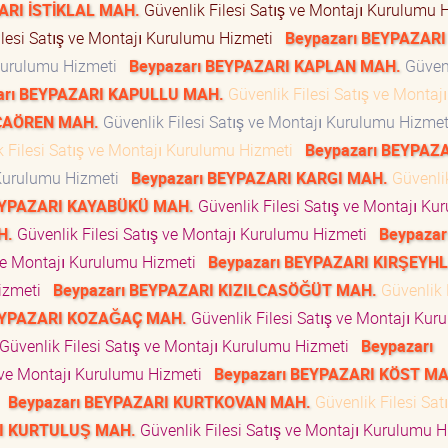
ARI İSTİKLAL MAH.
Güvenlik Filesi Satış ve Montajı Kurulumu
ilesi Satış ve Montajı Kurulumu Hizmeti
Beypazarı BEYPAZARI
 Kurulumu Hizmeti
Beypazarı BEYPAZARI KAPLAN MAH.
Güven
arı BEYPAZARI KAPULLU MAH.
Güvenlik Filesi Satış ve Montajı
ACAÖREN MAH.
Güvenlik Filesi Satış ve Montajı Kurulumu Hizme
 Filesi Satış ve Montajı Kurulumu Hizmeti
Beypazarı BEYPAZ
ı Kurulumu Hizmeti
Beypazarı BEYPAZARI KARGI MAH.
Güvenlik
EYPAZARI KAYABÜKÜ MAH.
Güvenlik Filesi Satış ve Montajı Ku
H.
Güvenlik Filesi Satış ve Montajı Kurulumu Hizmeti
Beypazar
 ve Montajı Kurulumu Hizmeti
Beypazarı BEYPAZARI KIRŞEYH
Hizmeti
Beypazarı BEYPAZARI KIZILCASÖĞÜT MAH.
Güvenlik F
EYPAZARI KOZAĞAÇ MAH.
Güvenlik Filesi Satış ve Montajı Kur
Güvenlik Filesi Satış ve Montajı Kurulumu Hizmeti
Beypazarı
ş ve Montajı Kurulumu Hizmeti
Beypazarı BEYPAZARI KÖST MA
i
Beypazarı BEYPAZARI KURTKOVAN MAH.
Güvenlik Filesi Sat
RI KURTULUŞ MAH.
Güvenlik Filesi Satış ve Montajı Kurulumu 