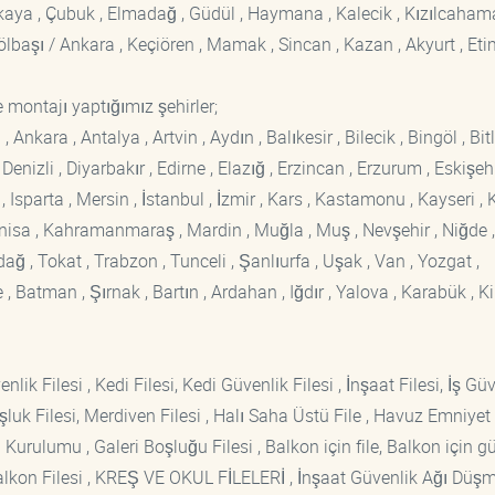
ankaya , Çubuk , Elmadağ , Güdül , Haymana , Kalecik , Kızılcaham
 Gölbaşı / Ankara , Keçiören , Mamak , Sincan , Kazan , Akyurt , Eti
 montajı yaptığımız şehirler;
kara , Antalya , Artvin , Aydın , Balıkesir , Bilecik , Bingöl , Bitli
enizli , Diyarbakır , Edirne , Elazığ , Erzincan , Erzurum , Eskişehi
sparta , Mersin , İstanbul , İzmir , Kars , Kastamonu , Kayseri , K
Manisa , Kahramanmaraş , Mardin , Muğla , Muş , Nevşehir , Niğde ,
rdağ , Tokat , Trabzon , Tunceli , Şanlıurfa , Uşak , Van , Yozgat ,
 Batman , Şırnak , Bartın , Ardahan , Iğdır , Yalova , Karabük , Kil
lik Filesi , Kedi Filesi, Kedi Güvenlik Filesi , İnşaat Filesi, İş Gü
luk Filesi, Merdiven Filesi , Halı Saha Üstü File , Havuz Emniyet F
 Kurulumu , Galeri Boşluğu Filesi , Balkon için file, Balkon için g
si Balkon Filesi , KREŞ VE OKUL FİLELERİ , İnşaat Güvenlik Ağı Düş