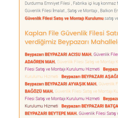
Durdurma Emniyet Filesi , Fabrika içi kuş konmaz fi
Güvenlik Filesi İmalat , Satış ve Montajı , Balkon E
Güvenlik Filesi Satış ve Montajı Kurulumu
satış ve
Kaplan File Güvenlik Filesi Sa
verdiğimiz Beypazarı Mahallel
Beypazarı BEYPAZARI ACISU MAH.
Güvenlik File
ADAÖREN MAH.
Güvenlik Filesi Satış ve Montaj
Filesi Satış ve Montajı Kurulumu Hizmeti
Beypaz
Kurulumu Hizmeti
Beypazarı BEYPAZARI AŞAĞ
Beypazarı BEYPAZARI AYVAŞIK MAH.
Güvenlik F
BAĞÖZÜ MAH.
Güvenlik Filesi Satış ve Montajı 
Filesi Satış ve Montajı Kurulumu Hizmeti
Beypaz
Kurulumu Hizmeti
Beypazarı BEYPAZARI BATÇ
BEYPAZARI BEYTEPE MAH.
Güvenlik Filesi Satı