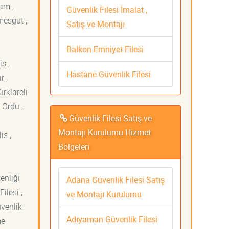
am ,
Güvenlik Filesi İmalat ,
mesgut ,
Satış ve Montajı
Balkon Emniyet Filesi
s ,
Hastane Güvenlik Filesi
r ,
ırklareli
 Ordu ,
Güvenlik Filesi Satış ve
Montajı Kurulumu Hizmet
is ,
Bölgeleri
venliği
Adana Güvenlik Filesi Satış
ilesi ,
ve Montajı Kurulumu
üvenlik
Adıyaman Güvenlik Filesi
me