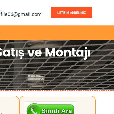
 :
İLETİŞİM ADRESİMİZ
nfile06@gmail.com
M
atış ve Montajı