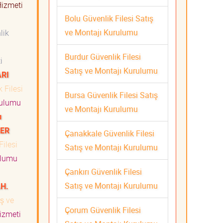
 Hizmeti
Bolu Güvenlik Filesi Satış
ve Montajı Kurulumu
lik
Burdur Güvenlik Filesi
ti
Satış ve Montajı Kurulumu
ARI
 Filesi
Bursa Güvenlik Filesi Satış
rulumu
ve Montajı Kurulumu
ı
LER
Çanakkale Güvenlik Filesi
ilesi
Satış ve Montajı Kurulumu
ulumu
Çankırı Güvenlik Filesi
Satış ve Montajı Kurulumu
H.
ış ve
Çorum Güvenlik Filesi
Hizmeti