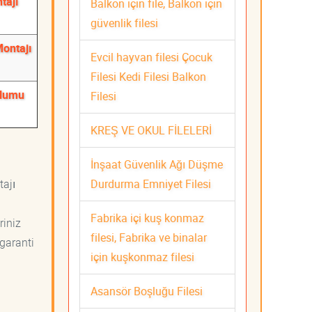
tajı
Balkon için file, Balkon için
güvenlik filesi
Montajı
Evcil hayvan filesi Çocuk
Filesi Kedi Filesi Balkon
ulumu
Filesi
KREŞ VE OKUL FİLELERİ
İnşaat Güvenlik Ağı Düşme
Durdurma Emniyet Filesi
tajı
Fabrika içi kuş konmaz
riniz
filesi, Fabrika ve binalar
 garanti
için kuşkonmaz filesi
Asansör Boşluğu Filesi