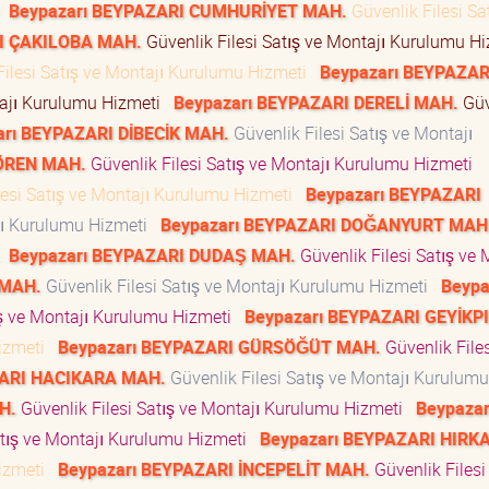
i
Beypazarı BEYPAZARI CUMHURİYET MAH.
Güvenlik Filesi Sa
I ÇAKILOBA MAH.
Güvenlik Filesi Satış ve Montajı Kurulumu H
Filesi Satış ve Montajı Kurulumu Hizmeti
Beypazarı BEYPAZAR
tajı Kurulumu Hizmeti
Beypazarı BEYPAZARI DERELİ MAH.
Güv
arı BEYPAZARI DİBECİK MAH.
Güvenlik Filesi Satış ve Montajı
KÖREN MAH.
Güvenlik Filesi Satış ve Montajı Kurulumu Hizmeti
lesi Satış ve Montajı Kurulumu Hizmeti
Beypazarı BEYPAZARI
ajı Kurulumu Hizmeti
Beypazarı BEYPAZARI DOĞANYURT MAH
i
Beypazarı BEYPAZARI DUDAŞ MAH.
Güvenlik Filesi Satış ve 
 MAH.
Güvenlik Filesi Satış ve Montajı Kurulumu Hizmeti
Beypa
ış ve Montajı Kurulumu Hizmeti
Beypazarı BEYPAZARI GEYİKP
Hizmeti
Beypazarı BEYPAZARI GÜRSÖĞÜT MAH.
Güvenlik Files
ZARI HACIKARA MAH.
Güvenlik Filesi Satış ve Montajı Kurulumu
H.
Güvenlik Filesi Satış ve Montajı Kurulumu Hizmeti
Beypazar
atış ve Montajı Kurulumu Hizmeti
Beypazarı BEYPAZARI HIRK
Hizmeti
Beypazarı BEYPAZARI İNCEPELİT MAH.
Güvenlik Filesi