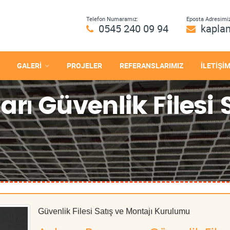
Telefon Numaramız:
Eposta Adresimiz
0545 240 09 94
kapla
GALERİ
PROJELER
REFERANSLARIMIZ
İLETİŞİ
ı Güvenlik Filesi S
Güvenlik Filesi Satış ve Montajı Kurulumu