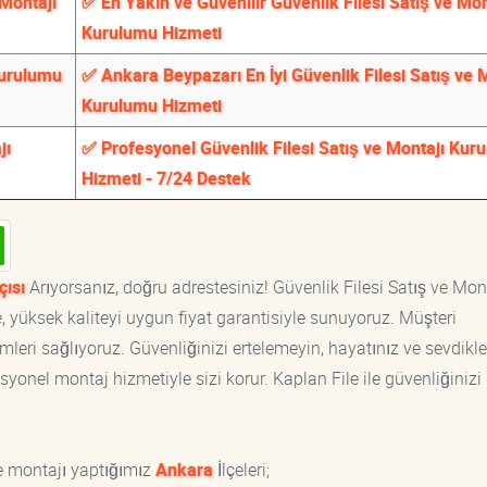
 Montajı
✅ En Yakın ve Güvenilir Güvenlik Filesi Satış ve Mon
Kurulumu Hizmeti
Kurulumu
✅ Ankara Beypazarı En İyi Güvenlik Filesi Satış ve 
Kurulumu Hizmeti
jı
✅ Profesyonel Güvenlik Filesi Satış ve Montajı Kur
Hizmeti - 7/24 Destek
çısı
Arıyorsanız, doğru adrestesiniz! Güvenlik Filesi Satış ve Mon
, yüksek kaliteyi uygun fiyat garantisiyle sunuyoruz. Müşteri
eri sağlıyoruz. Güvenliğinizi ertelemeyin, hayatınız ve sevdikle
syonel montaj hizmetiyle sizi korur. Kaplan File ile güvenliğinizi
e montajı yaptığımız
Ankara
İlçeleri;