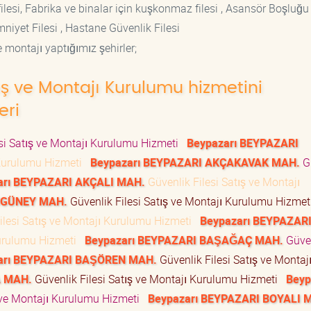
lesi, Fabrika ve binalar için kuşkonmaz filesi , Asansör Boşluğu F
mniyet Filesi , Hastane Güvenlik Filesi
 montajı yaptığımız şehirler;
tış ve Montajı Kurulumu hizmetini
eri
si Satış ve Montajı Kurulumu Hizmeti
Beypazarı BEYPAZARI
ı Kurulumu Hizmeti
Beypazarı BEYPAZARI AKÇAKAVAK MAH.
G
arı BEYPAZARI AKÇALI MAH.
Güvenlik Filesi Satış ve Montajı
IGÜNEY MAH.
Güvenlik Filesi Satış ve Montajı Kurulumu Hizme
ilesi Satış ve Montajı Kurulumu Hizmeti
Beypazarı BEYPAZAR
Kurulumu Hizmeti
Beypazarı BEYPAZARI BAŞAĞAÇ MAH.
Güve
arı BEYPAZARI BAŞÖREN MAH.
Güvenlik Filesi Satış ve Montaj
A MAH.
Güvenlik Filesi Satış ve Montajı Kurulumu Hizmeti
Beyp
ş ve Montajı Kurulumu Hizmeti
Beypazarı BEYPAZARI BOYALI 