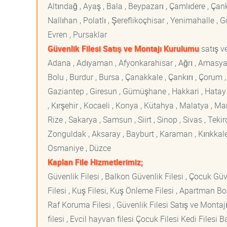
Altındağ , Ayaş , Bala , Beypazarı , Çamlıdere , Ç
Nallıhan , Polatlı , Şereflikoçhisar , Yenimahalle ,
Evren , Pursaklar
Güvenlik Filesi Satış ve Montajı Kurulumu
satış ve
Adana , Adıyaman , Afyonkarahisar , Ağrı , Amasya , An
Bolu , Burdur , Bursa , Çanakkale , Çankırı , Çorum , D
Gaziantep , Giresun , Gümüşhane , Hakkari , Hatay , I
, Kırşehir , Kocaeli , Konya , Kütahya , Malatya , 
Rize , Sakarya , Samsun , Siirt , Sinop , Sivas , Teki
Zonguldak , Aksaray , Bayburt , Karaman , Kırıkkale ,
Osmaniye , Düzce
Kaplan File Hizmetlerimiz;
Güvenlik Filesi , Balkon Güvenlik Filesi , Çocuk Güven
Filesi , Kuş Filesi, Kuş Önleme Filesi , Apartman Boş
Raf Koruma Filesi , Güvenlik Filesi Satış ve Montajı
filesi , Evcil hayvan filesi Çocuk Filesi Kedi File